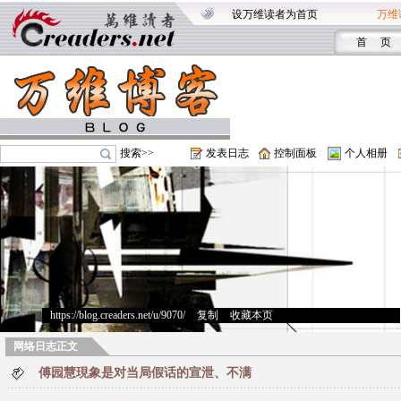
设万维读者为首页
万维
首 页
搜索>>
发表日志
控制面板
个人相册
https://blog.creaders.net/u/9070/
>
复制
>
收藏本页
网络日志正文
傅园慧現象是对当局假话的宣泄、不满