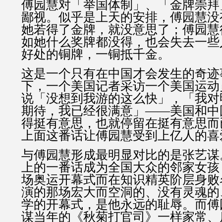
傅园慧对「举国体制」、「金牌崇拜
鄙视。似乎是上天的安排，傅园慧没
她若得了金牌，就没意思了；傅园慧
如她什么奖牌都没得，也会失去一些
好处的铜牌，一铜抵千金。
这是一个只有在中国才会发生的奇迹
下，一个美国记者采访一个美国运动
说「没想到我游的这么快」，「我对
期待，我已经很满意」——美国和中
得挺有意思，也就停留在挺有意思而
上面这番话让傅园慧受到上亿人的喜
与傅园慧形成最明显对比的是张艺谋
上的一番话成为全国大众的邻家女孩
场奥运开幕式而在知识精英阶层身败
演的那场宏大而空洞的、没有灵魂的
学的开幕式，是他永远的耻辱。而傅
谋当年的《秋菊打官司》一样家常、