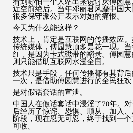
看到哪怕一个人站出来说讨厌傅园慧
近空前绝后。当年邓丽君风靡中国大
很多保守派公开表示对她的痛恨。
今天为什么能这样？
技术上，肯定是互联网的传播效应。
传统媒体，傅园慧顶多昙花一现。当
红，是因为卡式磁带的翻录。傅园慧
则只能借助互联网水漫全国。
技术只是手段，任何传播都有其背后
一次，是借助傅园慧进行的全民狂欢
是对假话套话的宣泄。
中国人在假话套话中浸淫了70年。
后经历了惊诧、恐惧、顺从、加入、
阶段，现在忍无可忍，终于找到一个
可收。