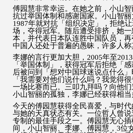
傅园慧非常幸运。在她之前，小山智
抗过举国体制和感谢国家。小山智丽
1987年就对抗「组织决定」，拒绝
场，夺得冠军。随后遭受排挤，她一
本，并代表日本队连胜中国队员，再
中国人还处于普遍的愚昧，许多人称
李娜的言行更加大胆，2005年至20
「举国体制」，获得冠军后拒绝「感
后被问到「想对中国球迷说点什么」
「我需要对他们说什么吗？我觉得很
一场比赛而已。三叩九拜吗？向他们
小山智丽的孤独，李娜已经获得相当
今天的傅园慧获得全民喜爱，与时代
与她的天真状态有关。一位哲人曾说
专制的最佳手段之一。傅园慧无心插
间，小山智丽、李娜、傅园慧，3位