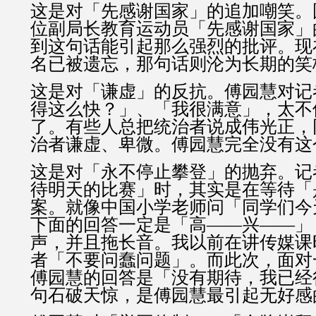
这是对「先感谢国家」的追加嘲笑。
位副局长教育运动员「先感谢国家」
到这句话能引起那么强烈的批评。现
名已被遗忘，那句话则沦为长期的笑
这是对「谦虚」的反抗。傅园慧对记
得这么快？」、「我很满意」，太不
了。有些人总把统治者说成伟光正，
治者谦虚、卑微。傅园慧完全没有这
这是对「永不停止攀登」的抛弃。记
待明天的比赛」时，其实是在等待「
案。就像中国小学老师问「同学们今
下面的回答一定是「高——兴——」
声，并且拖长音。我以前在讲传媒课
者「不要问蠢问题」。而此次，面对
傅园慧的回答是「没有期待，我已经
句石破天惊，是傅园慧最引起无好感