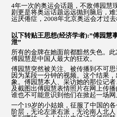
4年一次的奥运会话题，不敌傅园慧
剧更是将奥运话题远远抛到脑后，难
运厌倦症，2008年北京奥运会才过去
以下转贴王思想(经济学者):”傅园
泄”
所有的金牌在她面前都黯然失色。此
傅园慧是中国人最大的狂欢。
傅园慧突然被关注、被传播到不可思
因为某段一分钟的视频。这个结果，
象。傅园慧本人、采访她的那位记者
及截图出傅园慧表情照片在网上传播
谁也不可能意识到他们在掀起一场网
一个19岁的小姑娘，征服了中国的
阶层，无论左派右派，无论南人北人