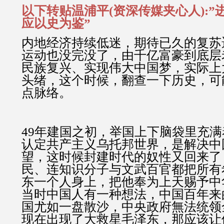
以下转贴温浦平(资深传媒夹心人):
应以史为鉴”
内地经济持续低迷，期待已久的复苏
运动也没完没了，由千亿富豪到底层
民族复兴、实现伟大中国梦，实际上
头绪，这个时候，翻查一下历史，可
点脉络。
49年建国之初，举国上下脑袋里充
认定共产主义乌托邦世界，是解决中
望，这时候封建时代的奴性又回来了
民、连知识分子与文武百官都把所有
东一个人身上，把他奉为上天赐予中
当时中国人有一种想法，中国百年来
国尤如一盘散沙，中央政府無法统领
现在出现了大救星毛泽东，那应该让