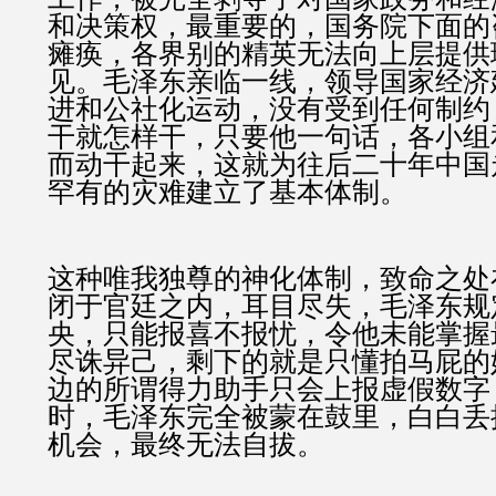
和决策权，最重要的，国务院下面的
瘫痪，各界别的精英无法向上层提供
见。毛泽东亲临一线，领导国家经济
进和公社化运动，没有受到任何制约
干就怎样干，只要他一句话，各小组
而动干起来，这就为往后二十年中国
罕有的灾难建立了基本体制。
这种唯我独尊的神化体制，致命之处
闭于官廷之内，耳目尽失，毛泽东规
央，只能报喜不报忧，令他未能掌握
尽诛异己，剩下的就是只懂拍马屁的
边的所谓得力助手只会上报虚假数字
时，毛泽东完全被蒙在鼓里，白白丢
机会，最终无法自拔。