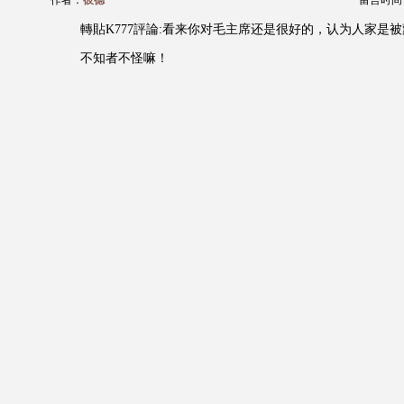
作者：
彼德
留言时间：20
轉貼K777評論:看来你对毛主席还是很好的，认为人家是
不知者不怪嘛！