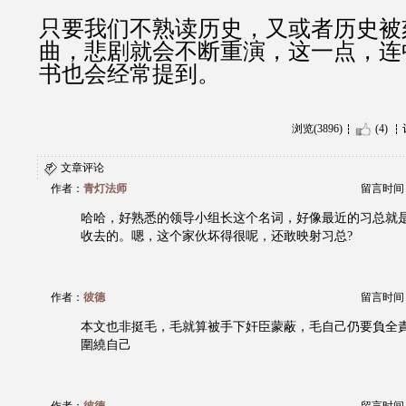
只要我们不熟读历史，又或者历史被
曲，悲剧就会不断重演，这一点，连
书也会经常提到。
浏览(3896)
(4)
文章评论
作者：
青灯法师
留言时间：20
哈哈，好熟悉的领导小组长这个名词，好像最近的习总就
收去的。嗯，这个家伙坏得很呢，还敢映射习总?
作者：
彼德
留言时间：20
本文也非挺毛，毛就算被手下奸臣蒙蔽，毛自己仍要負全
圍繞自己