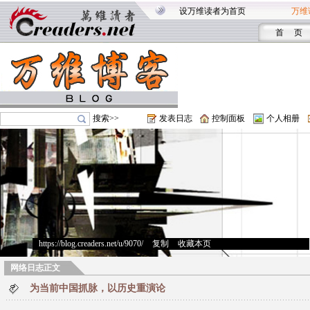
设万维读者为首页
万维
首 页
搜索>>
发表日志
控制面板
个人相册
https://blog.creaders.net/u/9070/
>
复制
>
收藏本页
网络日志正文
为当前中国抓脉，以历史重演论