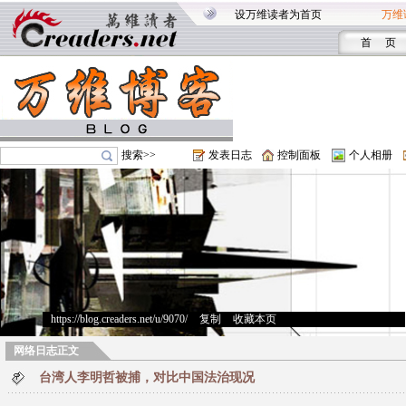
设万维读者为首页
万维
首 页
搜索>>
发表日志
控制面板
个人相册
https://blog.creaders.net/u/9070/
>
复制
>
收藏本页
网络日志正文
台湾人李明哲被捕，对比中国法治现况