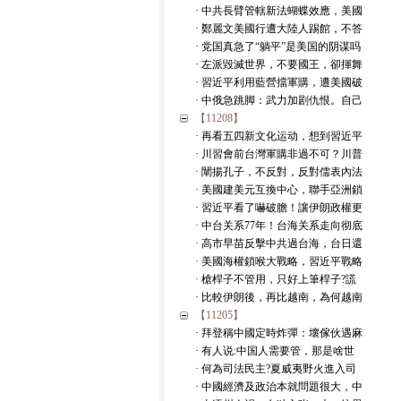
· 中共長臂管轄新法蝴蝶效應，美國
· 鄭麗文美國行遭大陸人踢館，不答
· 党国真急了“躺平”是美国的阴谋吗
· 左派毀滅世界，不要國王，卻揮舞
· 習近平利用藍營擋軍購，遭美國破
· 中俄急跳脚：武力加剧仇恨。自己
【11208】
· 再看五四新文化运动，想到習近平
· 川習會前台灣軍購非過不可？川普
· 闡揚孔子，不反對，反對儒表內法
· 美國建美元互換中心，聯手亞洲鎖
· 習近平看了嚇破膽！讓伊朗政權更
· 中台关系77年！台海关系走向彻底
· 高市早苗反擊中共過台海，台日還
· 美國海權鎖喉大戰略，習近平戰略
· 槍桿子不管用，只好上筆桿子?謊
· 比較伊朗後，再比越南，為何越南
【11205】
· 拜登稱中國定時炸彈：壞傢伙遇麻
· 有人说:中国人需要管，那是啥世
· 何為司法民主?夏威夷野火進入司
· 中國經濟及政治本就問題很大，中