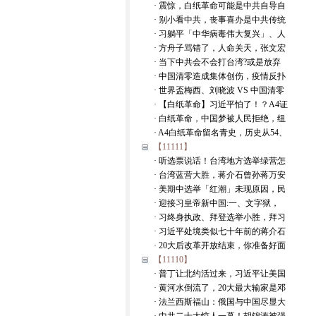
· 震惊，白纸革命可能是中共自导自
· 别小看中共，丧事喜办是中共传统
· 习躺平「中华病毒伟大复兴」、人
· 方舟子骂错了，人命关天，张文宏
· 当下中共会不会打台湾?或是放弃
· 中国清零造成集体创伤，疫情反扑
· 世界盃梅西、刘晓波 VS 中国清零
· 【白纸革命】习近平怕了！？A4证
· 白纸革命，中国梦被人民拒绝，纽
· A4白纸革命留名青史，历史从54、
【11111】
· 听选票说话！台湾地方选举绿营怎
· 台湾蓝营大胜，蒋介石曾孙蒋万安
· 美期中选举「红潮」未现原因，民
· 迎接习皇帝新中国:一、文字狱，
· 习终身执政、拜登选举小胜，拜习
· 习近平处境类似七十年前的蒋介石
· 20大后改革开放结束，你准备好面
【11110】
· 普丁让北约活过来，习近平让美国
· 黄河水倒流了，20大最大输家是邓
· 法兰西斯福山：俄国与中国尽显大