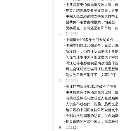
· 中共其實更怕國民黨反攻大陸，曾
· 馬英九訪陸牽制蔡英文訪美，更重
· 中國人民曾經踴躍支持習大撒幣上
· 習共獨不准替秦檜翻案，怕甚麼?
· 另类观点，台湾还是有和平统一的
【11202】
· 中国革命100多年走回专制原点，
· 中国专制持续2000多年，靠暴力洗
· 新冷战下，仍然证明民主优于专制
· 间谍气球事件为何闹这麽大？中共
· 满江红等电影确实是为政治宣传洗
· 历史会证明张艺谋满江红是思想脑
· 别以为习近平消停了，文革2.0还
【11201】
· 满江红与流浪地球2突破不了中共
· 中共故意宣传煽动东西方比较，散
· 有关双重标准与文明巨人基督精神
· 人说富不过叁代，洗脑、愚民也是
· 给乐观的中国正在抗争民众都点个
· 专制非文明国家的悲哀，生命如草
· 世界该防的不是中国人，而是极权
【11112】