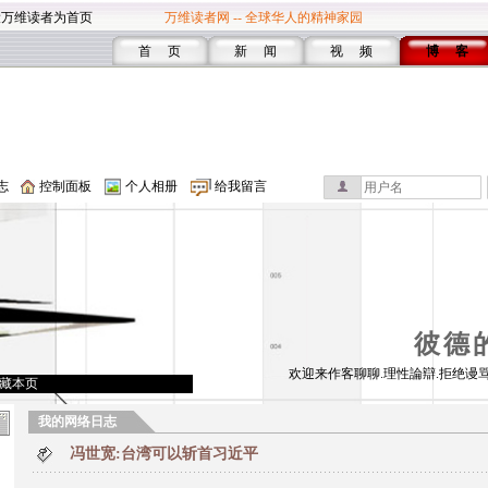
设万维读者为首页
万维读者网 -- 全球华人的精神家园
首 页
新 闻
视 频
博 客
志
控制面板
个人相册
给我留言
彼德
欢迎来作客聊聊.理性論辯.拒绝谩骂
藏本页
我的网络日志
冯世宽:台湾可以斩首习近平