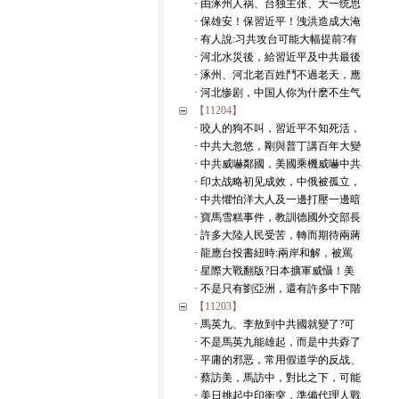
· 由涿州人祸、台独主张、大一统思
· 保雄安！保習近平！洩洪造成大淹
· 有人說:习共攻台可能大幅提前?有
· 河北水災後，給習近平及中共最後
· 涿州、河北老百姓鬥不過老天，應
· 河北惨剧，中国人你为什麽不生气
【11204】
· 咬人的狗不叫，習近平不知死活，
· 中共大忽悠，剛與普丁講百年大變
· 中共威嚇鄰國，美國乘機威嚇中共
· 印太战略初见成效，中俄被孤立，
· 中共懼怕洋大人及一邊打壓一邊暗
· 寶馬雪糕事件，教訓德國外交部長
· 許多大陸人民受苦，轉而期待兩蔣
· 龍應台投書紐時:兩岸和解，被罵
· 星際大戰翻版?日本擴軍威懾！美
· 不是只有劉亞洲，還有許多中下階
【11203】
· 馬英九、李敖到中共國就變了?可
· 不是馬英九能雄起，而是中共孬了
· 平庸的邪恶，常用假道学的反战、
· 蔡訪美，馬訪中，對比之下，可能
· 美日挑起中印衝突，準備代理人戰