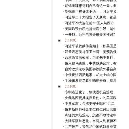
· 中共二十大惊人一幕！胡锦涛被强
· 胡锦涛哪想得到自己有这一天，韭
· 胡锦涛「被身体不适」，习近平又
· 习近平二十大报告了无新意，都是
· 习近平20大连任前:中国人与西方
· 美国炸毁台积电是最后手段，是中
· 一开战，台积电将会被美国摧毁?
【11109】
· 习近平被软禁传言始末，如美国是
· 拜登表态美将保卫台湾！美预告俄
· 台湾政策法效应，习匆匆中亚行，
· 俄入侵乌克兰，中共威胁台湾，有
· 台湾政策法桉美国参议院外委会高
· 中俄反法西斯起家，却走上轴心国
· 毛泽东及徒弟吹牛响彻云霄，结果
【11108】
· 专制者进化了，钢铁没机会炼成，
· 比佩洛西更具实质杀伤力的美国政
· 中共军演，台湾更安全吗?中共二
· 俄罗斯国师杜金求仁得仁付出悲惨
· 奇怪的大陆观点，怎都不敢讨论中
· 大陆军演常态化，台湾人到底担不
· 共产破产，替代品中国式奴隶韭菜