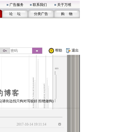
广告服务
联系我们
关于万维
论 坛
分类广告
购 物
帮助
退出
的博客
(请街边找只狗对骂较好.拒绝做狗)
2017-10-14 19:11:14