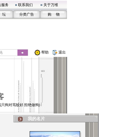
告服务
联系我们
关于万维
 坛
分类广告
购 物
帮助
退出
客
找只狗对骂较好.拒绝做狗)
我的名片