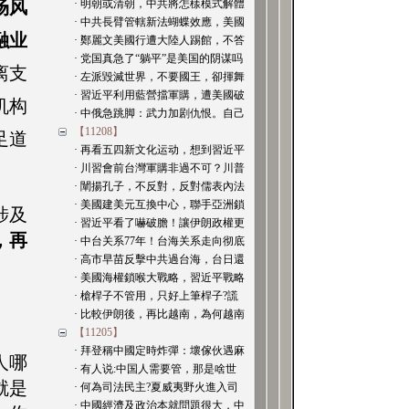
场风
· 明朝或清朝，中共將怎樣模式解體
· 中共長臂管轄新法蝴蝶效應，美國
融业
· 鄭麗文美國行遭大陸人踢館，不答
· 党国真急了“躺平”是美国的阴谋吗
离支
· 左派毀滅世界，不要國王，卻揮舞
· 習近平利用藍營擋軍購，遭美國破
机构
· 中俄急跳脚：武力加剧仇恨。自己
【11208】
足道
· 再看五四新文化运动，想到習近平
· 川習會前台灣軍購非過不可？川普
· 闡揚孔子，不反對，反對儒表內法
· 美國建美元互換中心，聯手亞洲鎖
涉及
· 習近平看了嚇破膽！讓伊朗政權更
，再
· 中台关系77年！台海关系走向彻底
· 高市早苗反擊中共過台海，台日還
· 美國海權鎖喉大戰略，習近平戰略
· 槍桿子不管用，只好上筆桿子?謊
· 比較伊朗後，再比越南，為何越南
【11205】
· 拜登稱中國定時炸彈：壞傢伙遇麻
人哪
· 有人说:中国人需要管，那是啥世
就是
· 何為司法民主?夏威夷野火進入司
· 中國經濟及政治本就問題很大，中