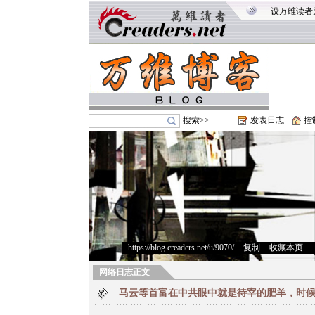
设万维读者
搜索>>
发表日志
控
https://blog.creaders.net/u/9070/
>
复制
>
收藏本页
网络日志正文
马云等首富在中共眼中就是待宰的肥羊，时