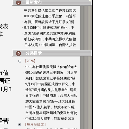
最新发布
· 中共為什麼仇恨美國？你知我知大
· 0915倒退的速度出乎想象，习近平
· 為何川普總說習近平是好朋友?關
发表
· 9月15日中共國正式西朝鮮化，中
掉
· 造謠?還是國內及共黨專業?中網瘋
· 明朝或清朝，中共將怎樣模式解體
· 日本強震！中國崩潰：台灣人捐款
分类目录
【2026】
· 中共為什麼仇恨美國？你知我知大
市值
· 0915倒退的速度出乎想象，习近平
· 為何川普總說習近平是好朋友?關
国证
· 9月15日中共國正式西朝鮮化，中
1月3
· 造謠?還是國內及共黨專業?中網瘋
· 日本強震！中國崩潰：台灣人捐款
· 20大靠張幼俠?習近平21大難連任
· 中國2.2億人躺平、靜默革命？經
。
· 台灣在衛星網路領域的突破如何使
· 中國2.2億人躺平，靜默革命習近
经营
【每月聖經文】