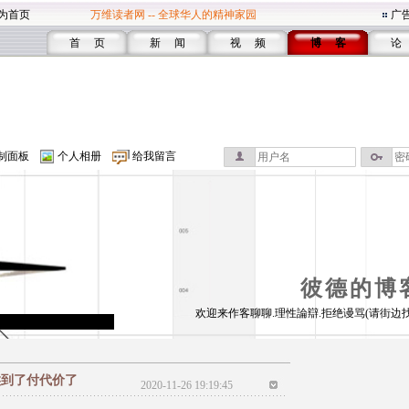
为首页
万维读者网 -- 全球华人的精神家园
广
首 页
新 闻
视 频
博 客
论
制面板
个人相册
给我留言
彼德的博
欢迎来作客聊聊.理性論辯.拒绝谩骂(请街边
候到了付代价了
2020-11-26 19:19:45