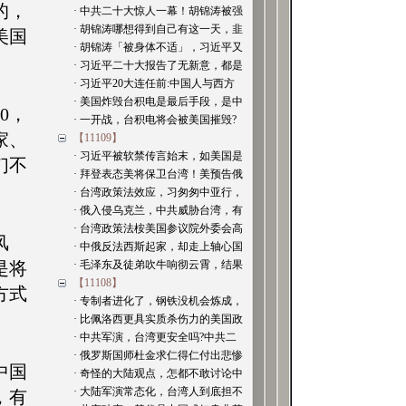
的，
· 中共二十大惊人一幕！胡锦涛被强
· 胡锦涛哪想得到自己有这一天，韭
美国
· 胡锦涛「被身体不适」，习近平又
· 习近平二十大报告了无新意，都是
· 习近平20大连任前:中国人与西方
· 美国炸毁台积电是最后手段，是中
0，
· 一开战，台积电将会被美国摧毁?
家、
【11109】
· 习近平被软禁传言始末，如美国是
们不
· 拜登表态美将保卫台湾！美预告俄
· 台湾政策法效应，习匆匆中亚行，
· 俄入侵乌克兰，中共威胁台湾，有
· 台湾政策法桉美国参议院外委会高
风
· 中俄反法西斯起家，却走上轴心国
是将
· 毛泽东及徒弟吹牛响彻云霄，结果
【11108】
方式
· 专制者进化了，钢铁没机会炼成，
· 比佩洛西更具实质杀伤力的美国政
· 中共军演，台湾更安全吗?中共二
· 俄罗斯国师杜金求仁得仁付出悲惨
中国
· 奇怪的大陆观点，怎都不敢讨论中
· 大陆军演常态化，台湾人到底担不
，有