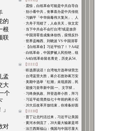
【11112】
· 震惊，白纸革命可能是中共自导自
手
· 别小看中共，丧事喜办是中共传统
· 习躺平「中华病毒伟大复兴」、人
党的
· 方舟子骂错了，人命关天，张文宏
一根
· 当下中共会不会打台湾?或是放弃
· 中国清零造成集体创伤，疫情反扑
须联
· 世界盃梅西、刘晓波 VS 中国清零
· 【白纸革命】习近平怕了！？A4证
· 白纸革命，中国梦被人民拒绝，纽
· A4白纸革命留名青史，历史从54、
【11111】
· 听选票说话！台湾地方选举绿营怎
儿孟
· 台湾蓝营大胜，蒋介石曾孙蒋万安
· 美期中选举「红潮」未现原因，民
交大
· 迎接习皇帝新中国:一、文字狱，
一个
· 习终身执政、拜登选举小胜，拜习
· 习近平处境类似七十年前的蒋介石
下
· 20大后改革开放结束，你准备好面
！」
【11110】
· 普丁让北约活过来，习近平让美国
· 黄河水倒流了，20大最大输家是邓
敢对
· 法兰西斯福山：俄国与中国尽显大