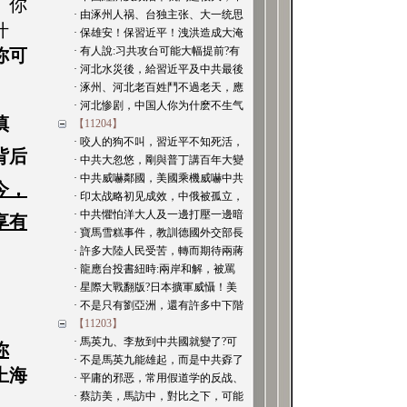
。你
· 由涿州人祸、台独主张、大一统思
什
· 保雄安！保習近平！洩洪造成大淹
· 有人說:习共攻台可能大幅提前?有
你可
· 河北水災後，給習近平及中共最後
· 涿州、河北老百姓鬥不過老天，應
· 河北惨剧，中国人你为什麽不生气
慎
【11204】
· 咬人的狗不叫，習近平不知死活，
背后
· 中共大忽悠，剛與普丁講百年大變
· 中共威嚇鄰國，美國乘機威嚇中共
今，
· 印太战略初见成效，中俄被孤立，
· 中共懼怕洋大人及一邊打壓一邊暗
享有
· 寶馬雪糕事件，教訓德國外交部長
· 許多大陸人民受苦，轉而期待兩蔣
· 龍應台投書紐時:兩岸和解，被罵
· 星際大戰翻版?日本擴軍威懾！美
· 不是只有劉亞洲，還有許多中下階
【11203】
· 馬英九、李敖到中共國就變了?可
你
· 不是馬英九能雄起，而是中共孬了
上海
· 平庸的邪恶，常用假道学的反战、
· 蔡訪美，馬訪中，對比之下，可能