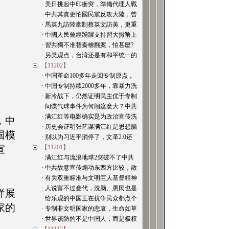
· 美日挑起中印衝突，準備代理人戰
· 中共其實更怕國民黨反攻大陸，曾
· 馬英九訪陸牽制蔡英文訪美，更重
· 中國人民曾經踴躍支持習大撒幣上
· 習共獨不准替秦檜翻案，怕甚麼?
· 另类观点，台湾还是有和平统一的
【11202】
· 中国革命100多年走回专制原点，
· 中国专制持续2000多年，靠暴力洗
· 新冷战下，仍然证明民主优于专制
· 间谍气球事件为何闹这麽大？中共
· 满江红等电影确实是为政治宣传洗
，中
· 历史会证明张艺谋满江红是思想脑
国模
· 别以为习近平消停了，文革2.0还
宣
【11201】
· 满江红与流浪地球2突破不了中共
· 中共故意宣传煽动东西方比较，散
· 有关双重标准与文明巨人基督精神
· 人说富不过叁代，洗脑、愚民也是
样展
· 给乐观的中国正在抗争民众都点个
家的
· 专制非文明国家的悲哀，生命如草
· 世界该防的不是中国人，而是极权