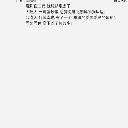
作者：
笑哈哈
留言时间：20
看到官二代,就想起毛太子.
大陆人,一碗蛋炒饭,总算免遭北朝鲜的狗屎运;
台湾人,何其幸也,有了一个"难得的爱国爱民的领袖".
同文同种,高下差了何其多!