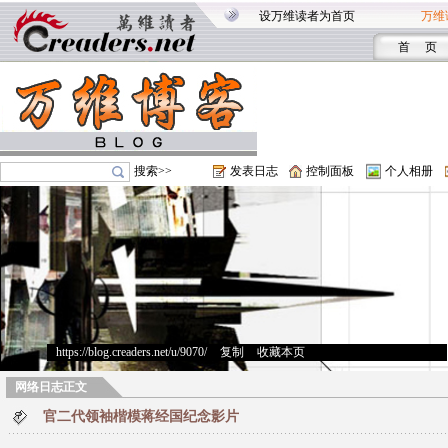
设万维读者为首页
万维
首 页
搜索>>
发表日志
控制面板
个人相册
https://blog.creaders.net/u/9070/
>
复制
>
收藏本页
网络日志正文
官二代领袖楷模蒋经国纪念影片