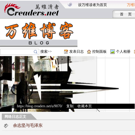
设万维读者为首页
万维
首 页
搜索>>
发表日志
控制面板
个人相册
https://blog.creaders.net/u/9070/
>
复制
>
收藏本页
网络日志正文
余志坚与毛泽东