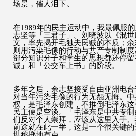
场景，催人泪下。
在1989年的民主运动中，我最佩服
志坚等「三君子」。刘晓波以《混世
文，率先揭开毛独夫民贼的本质；余
则用污染毛像的行动与共产专制制度
部分知识分子和学生的思想都还停留
诚」和「公交车上书」的阶段。
多年之后，余志坚接受自由亚洲电台
对当年污染毛像的行为无怨无悔。中
权，是毛泽东创建，不推倒毛泽东这
民主便是空谈。「毛泽东是中共专制
们反对个人崇拜，应该从这里入手。
前途就在此一举，这是一个很关键的
堪称掷地有声。