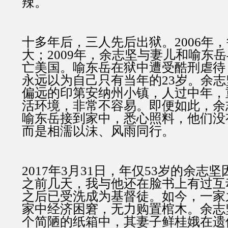
辣。
十多年后，三人先后出狱。2006年
大；2009年，余志坚与妻儿和喻东
亡美国。喻东岳在狱中遭受酷刑虐待
永远以为自己只有当年的23岁。余
偏远的印第安纳州小镇，人过中年，
活环境，非常不容易。即便如此，余
喻东岳接到家中，悉心照料，他们没
而是相濡以沫、风雨同行。
2017年3月31日，年仅53岁的余志
之前几天，我与他还在脸书上有过互
之后已受洗成为基督徒。如今，一家
家中经济困窘，无力购置棺木。余志
个简陋的纸箱中，其妻子鲜桂娥在遗