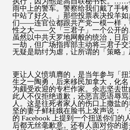
执行，因为他是高自联秘书长。……
雨中上的警车。警察给我们戴了手铐
中站了好久。」那些投票表决投羊如
们——连官位都跟共产党一模一样，
性之大——欠「三君子」一个公开的
虽然以中共天罗地网般的统治，日后
一劫，但广场指挥部主动将三君子交
无疑是助纣为虐，让所谓的「策略」
更让人义愤填膺的，是当年参与「扭
生之一陶勇，后来移民加拿大，化名
为颇受欢迎的专栏作家。余志坚去世
此人不仅拒绝道歉，还恶言恶语辱骂
人。这是往死者家人的伤口上撒盐的
坚的妻子鲜桂娥在脸书上发声说：「
的 Facebook 上提到一个扭送你们
后都无丝毫歉意。还有人面对你的逝