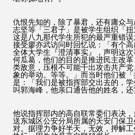
仇恨先知的，除了暴君，还有庸众与
志坚等「三君子」是被学生组织「扭
这是八九那代学生所犯的最严重错误
接受廖亦武访问时回忆说：「有个高
全体大学生『澄清事实』，声明这次
何瓜葛，他们的目的是推进民主改革
类敌意，压根不可能干出攻击共产党
象的举动。等等。」而当时他们被「
是：「我们是被指挥部交出去的，学
叫郭海峰，他亲口通告他的姓名，还
他说指挥部内的高自联常委们表决，
送东城区公安分局所属的天安门保卫
对。据理力争好半天，无效，押解工