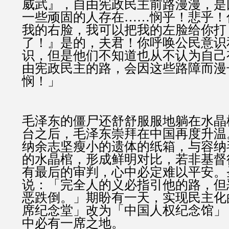
威武』，自由宪政民主前路漫漫，是
一些顽固的人存在……悯乎！悲乎！
我的右脸，我可以把我的左脸给你打
了！』是的，夫君！你呼唤公民意识
识，但是他们不知道也从不认为自己
由宪政民主的路，会因这些路障而漫
悯！」
毛泽东的僵尸还舒舒服服地躺在水晶
台之后，毛泽东崇拜在中国再度升温
纳余志坚瘦小的遗体的纸箱，与容纳
的水晶棺，形成鲜明对比，若非基督
有最后的审判，心中必定难以平安。
说：「完全人的义必指引他的路，但
恶跌倒。」期盼有一天，实现民主化
席纪念堂」改为「中国人权纪念馆」
中必有一席之地。