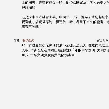
上的獨夫，也曾有輝煌一時，卻帶給國家及世界人民更大
掙脫枷鎖。
老是講中國式社會主義、中國式.....等，說穿了就是老祖
屍還魂，搞獨裁專制，得逞於一時，卻留下永久的傷害，
國還不夠嗎?
作者：
明珠圣火
留言时间：20
那一群过度偏执无神论的屑小之徒无法无天, 在走向衰亡之
人权, 本身也是在侮辱已经延续数千年的中华文明. 海内
争, 让中华文明摆脱伪共的阴损毒害.