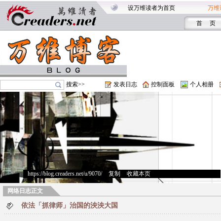
设万维读者为首页
万维
首 页
搜索>>
发表日志
控制面板
个人相册
https://blog.creaders.net/u/9070/
>
复制
>
收藏本页
网络日志正文
依法「抓律师」治国的泱泱大国