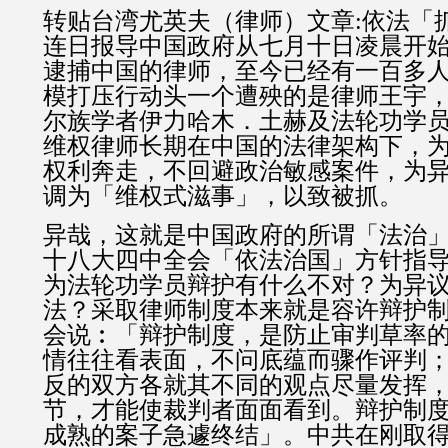
转贴台湾尤英夫（律师）文章:依法「
连日报导中国政府从七月十日凌晨开
逮捕中国的律师，至今已经有一百多
模打压行动头一个遭殃的是律师王宇
尔族学者伊力哈木．土赫及法轮功学
维权律师长期在中国的法律架构下，
权利奔走，不回避政治敏感案件，为
调为「维权式滋事」，以致被抓。
异哉，这就是中国政府的所谓「法治
十八大四中全会「依法治国」方针指
为法轮功学员辩护有什么不对？为异
法？采取律师制度本来就是容许辩护
会说︰「辩护制度，是防止审判草率
情往往看表面，不问底蕴而骤作评判
反的双方各就其不同的观点尽量发挥
节，才能使裁判者面面看到。辩护制
成熟的案子急遽终结」。中共在刚取