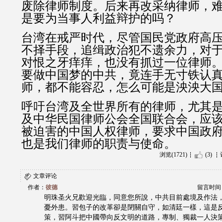
废除律师制度。后来再改采纳律师，
是要为当事人利益辩护的吗？
台湾在戒严时代，尽管国民党政府高
不择手段，追缉政治犯不遗余力，对
对恨之牙痒痒，也没有抓过一位律师
要做中国梦的中共，竟连手无寸铁认
师，都不能容忍，怎么可能是泱泱大
呼吁台湾及全世界所有的律师，尤其
及中华民国律师公会全国联合会，应
被迫害的中国人权律师，要求中国政
也是我们律师的职责与使命。
浏览(1721)
(3)
文章评论
作者：
彼德
留言时间：20
明珠圣火兄歡迎光臨，同意您所說，中共目前處境及作法
憂外患。習包子的改革卻是閉關自守，如清廷一樣，這是
策，習阿斗把中國帶向反文明的道路，專制、獨裁一人決