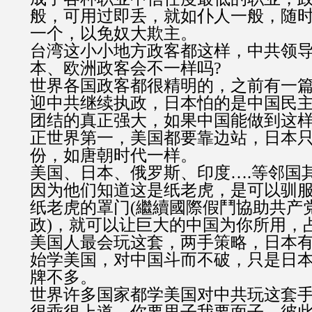
般，可用过即丢，就如仆人一般，随
一个，以免奴大欺主。
台湾这小小地方政客都这样，中共领
本、欧洲政客会不一样吗?
世界各国政客都很精明的，之前有一篇
迎中共继续执政，日本怕的是中国民
团结的真正强大，如果中国能做到这
正世界第一，美国都要靠边站，日本
份，如唐朝时代一样。
美国、日本、俄罗斯、印度….等邻国
因为他们知道这是纸老虎，是可以驯
纸老虎的罩门(繼續國際假鬥協助共产
政)，就可以让巨大的中国为你所用，
美国人最会玩这套，两手策略，日本
始学美国，对中国斗而不破，只是日
牌不多。
世界许多国家都学美国对中共玩这套