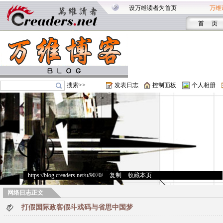
设万维读者为首页
万维
首 页
搜索>>
发表日志
控制面板
个人相册
https://blog.creaders.net/u/9070/
>
复制
>
收藏本页
网络日志正文
打假国际政客假斗戏码与省思中国梦