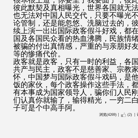
很乖很上道，你要里子我要面子，彼
彼此默契及真相曝光，世界各国就无
也无法对中国人民交代，只要不曝光
论管制，还是能忽悠、洗脑过去的，
续上演一出出国际政客假斗好戏，都
国及各国民众看的热血沸腾，民族情
被骗的付出真情感，严重的与亲朋好
等的惨痛代价。
政客就是政客，只有一时的利益，各
共产与民主，政客不是慈善家、宗教
怀，中国梦与国际政客假斗戏码，是
饭的家伙，每个政客操作这些手法，
有本事成为国家领导人，骗你们人民
们认真你就输了，输得精光，一穷二
子可是个中高手阿。
浏览(4269)
(2)