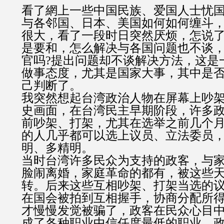
看了網上
一些中国民族、爱国人士忧国
与各邻国、日本、美国如何如何缠斗
很大，看了一段时日突然厌烦，怎说
是要和，怎么解决与各国问题也不谈
官吗?提出问题却不谈解决方法，这是
做事态度，尤其是国家大事，其中是
己判断了。
我突然想起台湾政治人物在屏幕上吵
史画面，在台湾民主早期阶段，许多
前吵架、打架，尤其在选举之前几个
的人几乎都可以选上议员、立法委员
明、多精明。
当时台湾许多民众为支持的政客，与
脸闹离婚，家庭革命的都有，被这些
转。后来这些互相吵架、打架当选的
在国会被拍到互相握手，协商分配所
才慢慢发觉被骗了，政客在民众心目
成了各种职业中信任度最低的职业，