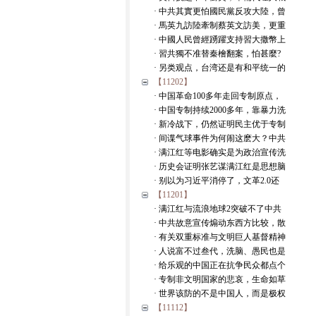
· 中共其實更怕國民黨反攻大陸，曾
· 馬英九訪陸牽制蔡英文訪美，更重
· 中國人民曾經踴躍支持習大撒幣上
· 習共獨不准替秦檜翻案，怕甚麼?
· 另类观点，台湾还是有和平统一的
【11202】
· 中国革命100多年走回专制原点，
· 中国专制持续2000多年，靠暴力洗
· 新冷战下，仍然证明民主优于专制
· 间谍气球事件为何闹这麽大？中共
· 满江红等电影确实是为政治宣传洗
· 历史会证明张艺谋满江红是思想脑
· 别以为习近平消停了，文革2.0还
【11201】
· 满江红与流浪地球2突破不了中共
· 中共故意宣传煽动东西方比较，散
· 有关双重标准与文明巨人基督精神
· 人说富不过叁代，洗脑、愚民也是
· 给乐观的中国正在抗争民众都点个
· 专制非文明国家的悲哀，生命如草
· 世界该防的不是中国人，而是极权
【11112】