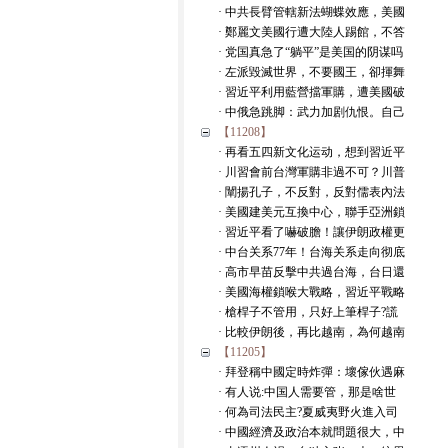
· 中共長臂管轄新法蝴蝶效應，美國
· 鄭麗文美國行遭大陸人踢館，不答
· 党国真急了“躺平”是美国的阴谋吗
· 左派毀滅世界，不要國王，卻揮舞
· 習近平利用藍營擋軍購，遭美國破
· 中俄急跳脚：武力加剧仇恨。自己
【11208】
· 再看五四新文化运动，想到習近平
· 川習會前台灣軍購非過不可？川普
· 闡揚孔子，不反對，反對儒表內法
· 美國建美元互換中心，聯手亞洲鎖
· 習近平看了嚇破膽！讓伊朗政權更
· 中台关系77年！台海关系走向彻底
· 高市早苗反擊中共過台海，台日還
· 美國海權鎖喉大戰略，習近平戰略
· 槍桿子不管用，只好上筆桿子?謊
· 比較伊朗後，再比越南，為何越南
【11205】
· 拜登稱中國定時炸彈：壞傢伙遇麻
· 有人说:中国人需要管，那是啥世
· 何為司法民主?夏威夷野火進入司
· 中國經濟及政治本就問題很大，中