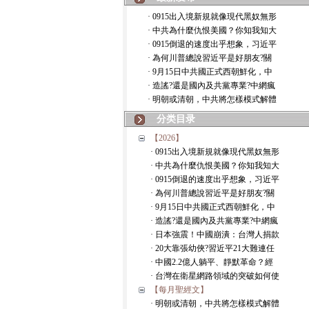
· 0915出入境新規就像現代黑奴無形
· 中共為什麼仇恨美國？你知我知大
· 0915倒退的速度出乎想象，习近平
· 為何川普總說習近平是好朋友?關
· 9月15日中共國正式西朝鮮化，中
· 造謠?還是國內及共黨專業?中網瘋
· 明朝或清朝，中共將怎樣模式解體
分类目录
【2026】
· 0915出入境新規就像現代黑奴無形
· 中共為什麼仇恨美國？你知我知大
· 0915倒退的速度出乎想象，习近平
· 為何川普總說習近平是好朋友?關
· 9月15日中共國正式西朝鮮化，中
· 造謠?還是國內及共黨專業?中網瘋
· 日本強震！中國崩潰：台灣人捐款
· 20大靠張幼俠?習近平21大難連任
· 中國2.2億人躺平、靜默革命？經
· 台灣在衛星網路領域的突破如何使
【每月聖經文】
· 明朝或清朝，中共將怎樣模式解體