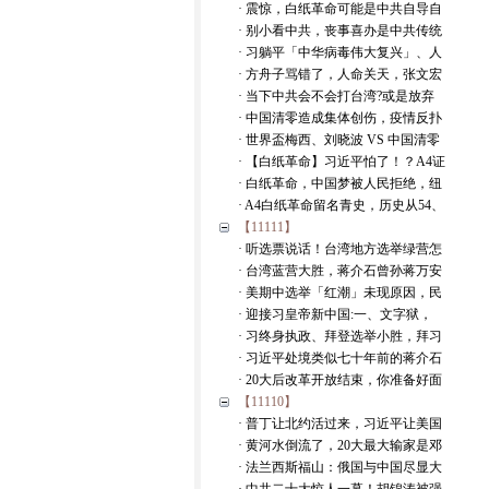
· 震惊，白纸革命可能是中共自导自
· 别小看中共，丧事喜办是中共传统
· 习躺平「中华病毒伟大复兴」、人
· 方舟子骂错了，人命关天，张文宏
· 当下中共会不会打台湾?或是放弃
· 中国清零造成集体创伤，疫情反扑
· 世界盃梅西、刘晓波 VS 中国清零
· 【白纸革命】习近平怕了！？A4证
· 白纸革命，中国梦被人民拒绝，纽
· A4白纸革命留名青史，历史从54、
【11111】
· 听选票说话！台湾地方选举绿营怎
· 台湾蓝营大胜，蒋介石曾孙蒋万安
· 美期中选举「红潮」未现原因，民
· 迎接习皇帝新中国:一、文字狱，
· 习终身执政、拜登选举小胜，拜习
· 习近平处境类似七十年前的蒋介石
· 20大后改革开放结束，你准备好面
【11110】
· 普丁让北约活过来，习近平让美国
· 黄河水倒流了，20大最大输家是邓
· 法兰西斯福山：俄国与中国尽显大