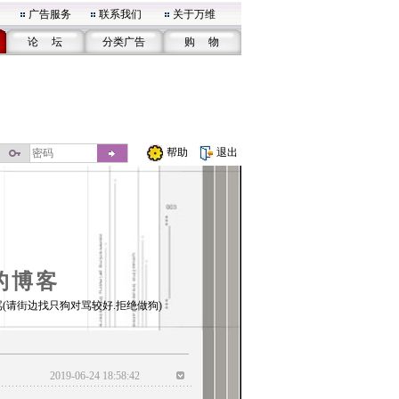
广告服务
联系我们
关于万维
论 坛
分类广告
购 物
帮助
退出
的博客
(请街边找只狗对骂较好.拒绝做狗)
2019-06-24 18:58:42