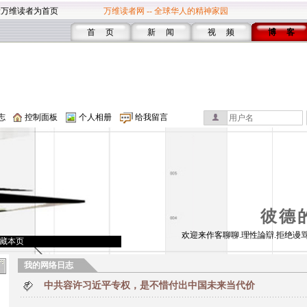
设万维读者为首页
万维读者网 -- 全球华人的精神家园
首 页
新 闻
视 频
博 客
志
控制面板
个人相册
给我留言
彼德
欢迎来作客聊聊.理性論辯.拒绝谩骂
藏本页
我的网络日志
中共容许习近平专权，是不惜付出中国未来当代价