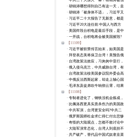
· 中共二十大惊人一幕！胡锦涛被强
· 胡锦涛哪想得到自己有这一天，韭
· 胡锦涛「被身体不适」，习近平又
· 习近平二十大报告了无新意，都是
· 习近平20大连任前:中国人与西方
· 美国炸毁台积电是最后手段，是中
· 一开战，台积电将会被美国摧毁?
【11109】
· 习近平被软禁传言始末，如美国是
· 拜登表态美将保卫台湾！美预告俄
· 台湾政策法效应，习匆匆中亚行，
· 俄入侵乌克兰，中共威胁台湾，有
· 台湾政策法桉美国参议院外委会高
· 中俄反法西斯起家，却走上轴心国
· 毛泽东及徒弟吹牛响彻云霄，结果
【11108】
· 专制者进化了，钢铁没机会炼成，
· 比佩洛西更具实质杀伤力的美国政
· 中共军演，台湾更安全吗?中共二
· 俄罗斯国师杜金求仁得仁付出悲惨
· 奇怪的大陆观点，怎都不敢讨论中
· 大陆军演常态化，台湾人到底担不
· 共产破产，替代品中国式奴隶韭菜