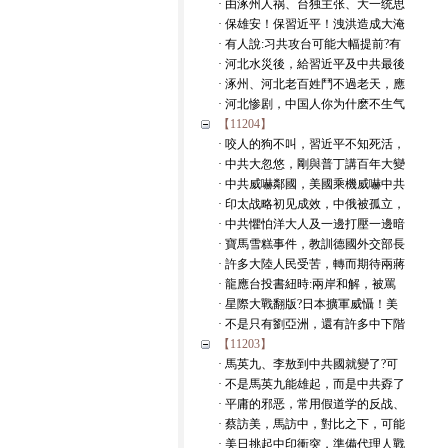
· 由涿州人祸、台独主张、大一统思
· 保雄安！保習近平！洩洪造成大淹
· 有人說:习共攻台可能大幅提前?有
· 河北水災後，給習近平及中共最後
· 涿州、河北老百姓鬥不過老天，應
· 河北惨剧，中国人你为什麽不生气
【11204】
· 咬人的狗不叫，習近平不知死活，
· 中共大忽悠，剛與普丁講百年大變
· 中共威嚇鄰國，美國乘機威嚇中共
· 印太战略初见成效，中俄被孤立，
· 中共懼怕洋大人及一邊打壓一邊暗
· 寶馬雪糕事件，教訓德國外交部長
· 許多大陸人民受苦，轉而期待兩蔣
· 龍應台投書紐時:兩岸和解，被罵
· 星際大戰翻版?日本擴軍威懾！美
· 不是只有劉亞洲，還有許多中下階
【11203】
· 馬英九、李敖到中共國就變了?可
· 不是馬英九能雄起，而是中共孬了
· 平庸的邪恶，常用假道学的反战、
· 蔡訪美，馬訪中，對比之下，可能
· 美日挑起中印衝突，準備代理人戰