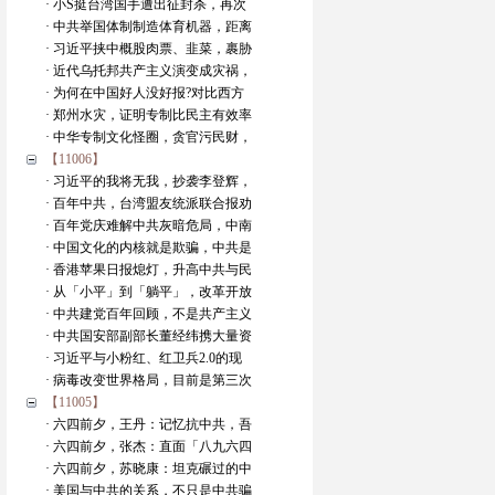
· 小S挺台湾国手遭出征封杀，再次
· 中共举国体制制造体育机器，距离
· 习近平挟中概股肉票、韭菜，裹胁
· 近代乌托邦共产主义演变成灾祸，
· 为何在中国好人没好报?对比西方
· 郑州水灾，证明专制比民主有效率
· 中华专制文化怪圈，贪官污民财，
【11006】
· 习近平的我将无我，抄袭李登辉，
· 百年中共，台湾盟友统派联合报劝
· 百年党庆难解中共灰暗危局，中南
· 中国文化的内核就是欺骗，中共是
· 香港苹果日报熄灯，升高中共与民
· 从「小平」到「躺平」，改革开放
· 中共建党百年回顾，不是共产主义
· 中共国安部副部长董经纬携大量资
· 习近平与小粉红、红卫兵2.0的现
· 病毒改变世界格局，目前是第三次
【11005】
· 六四前夕，王丹：记忆抗中共，吾
· 六四前夕，张杰：直面「八九六四
· 六四前夕，苏晓康：坦克碾过的中
· 美国与中共的关系，不只是中共骗