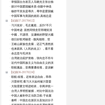
· 举报国台办发言人马晓光主张台独
· 探讨中国爱国贼本质-你眼中神圣
· 杨舒平其实是辱共，辱华是爱国贼
· 中国军事与美国的差距-真相总是
【紀錄37-20170412】
· 习川友好，毛左尴尬，反扑?不只
· 中国奇迹: 居然同情贪官而嘲笑清
· 中國，不講理、沒邏輯的野蠻大國
· 假日好歌邓丽君 - 微风细雨，世
· 王岐山家族也贪腐，还正气凛然抓
· 也来跟风《人民的名义》，看不看
· 余志坚与毛泽东
· 台湾政治庇护资格，张向忠不符今
· 近代中国民族主义与自由主义的演
· 联航溅血，亚裔屡遭歧视，是误解
【紀錄36-20170224】
· 联航:歧视，还有表达自由，乖乖
· 川普研究:看习大大如何被川普耍
· 大陆需要文明进程表，非两岸统一
· 台湾人李明哲被捕，对比中国法治
· 中国人被剥夺正当防卫权-于欢案
· 秦晖：中国左右派区分及知识分子