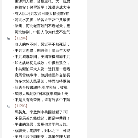
· 由涿州人祸、台独主张、大一统思
· 保雄安！保習近平！洩洪造成大淹
· 有人說:习共攻台可能大幅提前?有
· 河北水災後，給習近平及中共最後
· 涿州、河北老百姓鬥不過老天，應
· 河北惨剧，中国人你为什麽不生气
【11204】
· 咬人的狗不叫，習近平不知死活，
· 中共大忽悠，剛與普丁講百年大變
· 中共威嚇鄰國，美國乘機威嚇中共
· 印太战略初见成效，中俄被孤立，
· 中共懼怕洋大人及一邊打壓一邊暗
· 寶馬雪糕事件，教訓德國外交部長
· 許多大陸人民受苦，轉而期待兩蔣
· 龍應台投書紐時:兩岸和解，被罵
· 星際大戰翻版?日本擴軍威懾！美
· 不是只有劉亞洲，還有許多中下階
【11203】
· 馬英九、李敖到中共國就變了?可
· 不是馬英九能雄起，而是中共孬了
· 平庸的邪恶，常用假道学的反战、
· 蔡訪美，馬訪中，對比之下，可能
· 美日挑起中印衝突，準備代理人戰