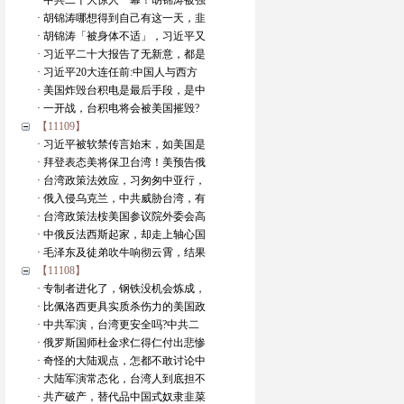
· 中共二十大惊人一幕！胡锦涛被强
· 胡锦涛哪想得到自己有这一天，韭
· 胡锦涛「被身体不适」，习近平又
· 习近平二十大报告了无新意，都是
· 习近平20大连任前:中国人与西方
· 美国炸毁台积电是最后手段，是中
· 一开战，台积电将会被美国摧毁?
【11109】
· 习近平被软禁传言始末，如美国是
· 拜登表态美将保卫台湾！美预告俄
· 台湾政策法效应，习匆匆中亚行，
· 俄入侵乌克兰，中共威胁台湾，有
· 台湾政策法桉美国参议院外委会高
· 中俄反法西斯起家，却走上轴心国
· 毛泽东及徒弟吹牛响彻云霄，结果
【11108】
· 专制者进化了，钢铁没机会炼成，
· 比佩洛西更具实质杀伤力的美国政
· 中共军演，台湾更安全吗?中共二
· 俄罗斯国师杜金求仁得仁付出悲惨
· 奇怪的大陆观点，怎都不敢讨论中
· 大陆军演常态化，台湾人到底担不
· 共产破产，替代品中国式奴隶韭菜