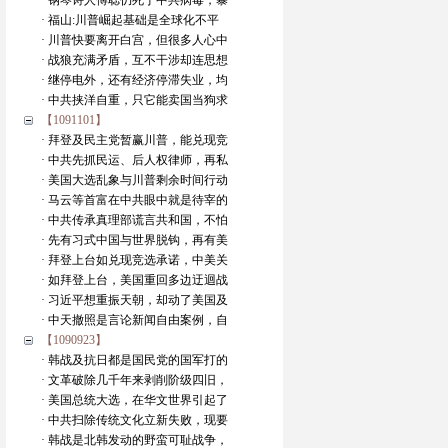
· 钢琴诗人傅聪仍死于中共病毒，暴
· 福山:川普崛起基础是全球化不平
· 川普快要离开白宫，但很多人心中
· 战狼充满矛盾，互不干涉却连思想
· 继停电外，还有经济停滞失业，均
· 中共挟洋自重，只它能卖国当狗求
【1091101】
· 拜登及民主党暂赢川普，能兑现竞
· 中共先抓民运、后人权律师，再私
· 美国大选乱象与川普剩余时间行动
· 马云等首富在中共眼中就是待宰的
· 中共传承真理部谎言共和国，不怕
· 先有习式中国与世界脱钩，再有美
· 拜登上台如兑现竞选承诺，中美关
· 如拜登上台，美国重回多边迂迴战
· 习近平想重振天朝，却动了美国及
· 中天撤照是言论新闻自由案例，自
【1090923】
· 韩战及抗日都是国民党的国军打的
· 文革破除几千年来剥削阶级四旧，
· 美国总统大选，在华文世界引起了
· 中共扫除传统文化立新失败，现要
· 韩战是北韩发动的野蛮可耻战争，