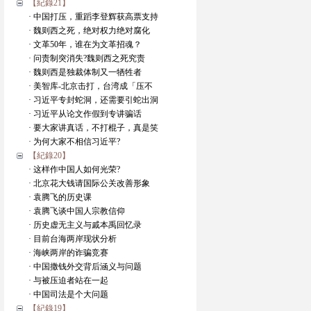
【紀錄21】
· 中国打压，重蹈李登辉获高票支持
· 魏则西之死，绝对权力绝对腐化
· 文革50年，谁在为文革招魂？
· 问责制突消失?魏则西之死究责
· 魏则西是独裁体制又一牺牲者
· 美智库-北京击打，台湾成「压不
· 习近平专封蛇洞，还需要引蛇出洞
· 习近平从论文作假到专讲骗话
· 要大家讲真话，不打棍子，真是笑
· 为何大家不相信习近平?
【紀錄20】
· 这样作中国人如何光荣?
· 北京花大钱请国际公关改善形象
· 袁腾飞的历史课
· 袁腾飞谈中国人宗教信仰
· 历史虚无主义与戚本禹回忆录
· 目前台海两岸现状分析
· 海峡两岸的诈骗竞赛
· 中国撒钱外交背后涵义与问题
· 与被压迫者站在一起
· 中国司法是个大问题
【紀錄19】