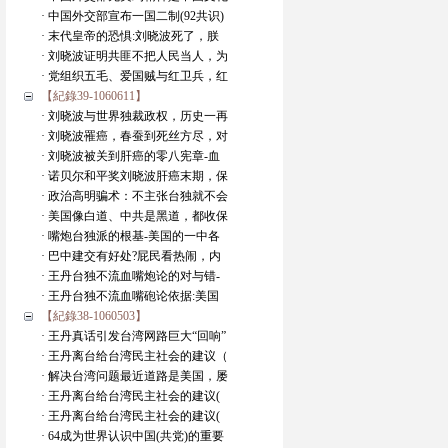
· 中国外交部宣布一国二制(92共识)
· 末代皇帝的恐惧:刘晓波死了，朕
· 刘晓波证明共匪不把人民当人，为
· 党组织五毛、爱国贼与红卫兵，红
【紀錄39-1060611】
· 刘晓波与世界独裁政权，历史一再
· 刘晓波罹癌，春蚕到死丝方尽，对
· 刘晓波被关到肝癌的零八宪章-血
· 诺贝尔和平奖刘晓波肝癌末期，保
· 政治高明骗术：不主张台独就不会
· 美国像白道、中共是黑道，都收保
· 嘴炮台独派的根基-美国的一中各
· 巴中建交有好处?屁民看热闹，内
· 王丹台独不流血嘴炮论的对与错-
· 王丹台独不流血嘴砲论依据:美国
【紀錄38-1060503】
· 王丹真话引发台湾网路巨大“回响”
· 王丹离台给台湾民主社会的建议（
· 解决台湾问题最近道路是美国，屡
· 王丹离台给台湾民主社会的建议(
· 王丹离台给台湾民主社会的建议(
· 64成为世界认识中国(共党)的重要