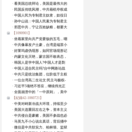
· 看美国总统辩论，美国是最伟大的
· 民国反传统风潮，中共藉机夺权成
· 中国人民为专制君主奴隶，奴役日
· 孙中山说：中国人民素为专制君主
· 邪恶中共，宁让百姓缺粮，都要大
【1090901】
· 坐着家里向共产党要饭的五毛，嘲
· 中共像暴发户土豪，台湾是端茶小
· 好莱坞虚伪现形，如同官场现形记
· 内蒙文化灭绝，蒙古国不敢表态，
· 韩国人是学中国人?中国人才是剽
· 中国人适合民主吗?台中网路论战
· 中共只是统治集团，位阶低于主权
· 一位台湾高二生论文:民主与极权-
· 习近平5项绝不答应，继续伟光正
· 全面崩溃中的「一中原则」，美中
【紀錄42-1060721】
· 中美对峙新冷战大环境，持续至少
· 美国大选重回左右之争，资本主义
· 中共侵台是豪赌，美国不参战也必
· 马英九不小心说出真话，背后捅中
· 微信是中共软实力、柏林墙、监狱