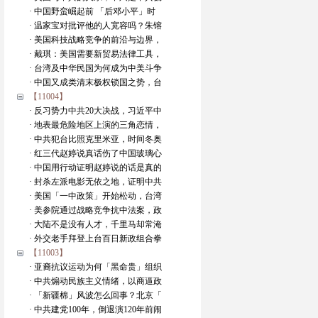
· 中国野蛮崛起前 「后邓小平」时
· 温家宝对批评他的人宽容吗？朱镕
· 美国科技战略竞争的前沿与边界，
· 戴琪：美国需要新贸易法律工具，
· 台湾及中华民国为何成为中美斗争
· 中国又成类清末极权锁国之势，台
【11004】
· 反习势力中共20大决战，习近平中
· 地表最危险地区上演的三角恋情，
· 中共犯台比照克里米亚，时间冬奥
· 红三代赵婷说真话伤了中国玻璃心
· 中国用行动证明赵婷说的话是真的
· 封杀左派电影无依之地，证明中共
· 美国「一中政策」开始松动，台湾
· 美参院通过战略竞争抗中法案，政
· 大陆不是没有人才，千里马却常淹
· 外交老手拜登上台百日新政组合拳
【11003】
· 亚裔抗议运动为何「黑命贵」组织
· 中共煽动民族主义情绪，以商逼政
· 「新疆棉」风波怎么回事？北京「
· 中共建党100年，倒退演120年前闹