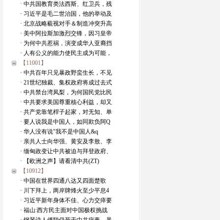
· 中共国教育类法西斯、红卫兵，残
· 习近平是毛二世治国，他的举动及
· 北京战略藐视对手＆制造冲突升高
· 美中阿拉斯加激烈交锋，因习皇帝
· 为何中共惹祸，演变成华人亚裔挡
· 人有公义的能力使民主成为可能，
【11001】
· 中共百年只见暴政野蛮生长，不见
· 21世纪独裁、集权政府将成过去式
· 中共禁台湾凤梨，为何国民党比民
· 中共要求美国尊重核心利益，却又
· 共产党靠笔桿子起家，对无知、单
· 要人说我是中国人，如同欺负阿Q
· 华人没有说"我不是中国人&q
· 亲共人士向华强、黄安及李敖、李
· 缅甸政变让中共被迫与拜登政府、
· 【欧洲之声】请看清中共(ZT)
【10912】
· 中国在世界四通八达又四面楚歌
· 川下拜上，两岸牌烽火至少平息4
· 习近平新年身体不佳、心力交瘁要
· 福山:西方民主面对中国极权挑战