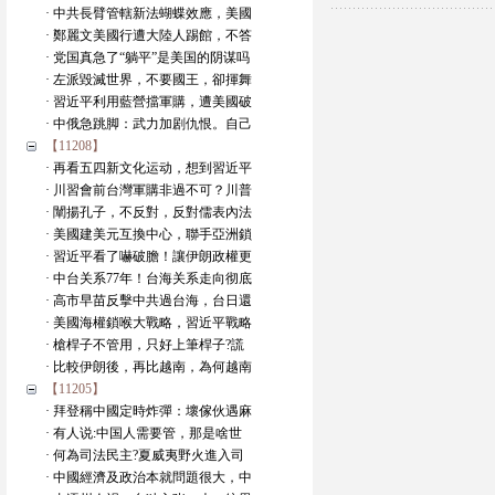
· 中共長臂管轄新法蝴蝶效應，美國
· 鄭麗文美國行遭大陸人踢館，不答
· 党国真急了“躺平”是美国的阴谋吗
· 左派毀滅世界，不要國王，卻揮舞
· 習近平利用藍營擋軍購，遭美國破
· 中俄急跳脚：武力加剧仇恨。自己
【11208】
· 再看五四新文化运动，想到習近平
· 川習會前台灣軍購非過不可？川普
· 闡揚孔子，不反對，反對儒表內法
· 美國建美元互換中心，聯手亞洲鎖
· 習近平看了嚇破膽！讓伊朗政權更
· 中台关系77年！台海关系走向彻底
· 高市早苗反擊中共過台海，台日還
· 美國海權鎖喉大戰略，習近平戰略
· 槍桿子不管用，只好上筆桿子?謊
· 比較伊朗後，再比越南，為何越南
【11205】
· 拜登稱中國定時炸彈：壞傢伙遇麻
· 有人说:中国人需要管，那是啥世
· 何為司法民主?夏威夷野火進入司
· 中國經濟及政治本就問題很大，中