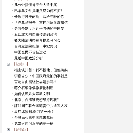
· 几分钟搞懂肯亚台人遣中案
· 巴拿马文件揭露贪腐为何不抓?
· 长歌行过美丽岛，写给年轻的你
· 「巴拿马报告」重挫习反贪腐威信
· 走向帝制：习近平与他的中国梦
· 五四北大的自由传统到台湾
· 驳大陆清明祭黄帝提及马习会
· 台湾立法院拒绝一中92共识
· 中国全民不信任运动
· 最近中国政治分析
【紀錄18】
· 福山谈川普：我不投他，但他确实
· 李察吉尔：中国政府最怕的事就是
· 言论自由能让社会进步吗？
· 蒋介石铜像偶像废物利用
· 如何认识几大宗教文明
· 北京、台湾谁更想维持现状?
· 評12国在联合国谴责中共迫害人权
· 袁红冰预知:倒习第一枪？
· 台湾民心离中国越来越远
· 党媒射向习近平的第一枪
【紀錄17】