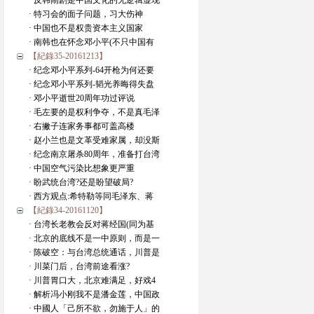
· 反韩闹剧是中国文化的无逻辑显现
· 特习会的面子问题，习大伤神
· 中国也不是权贵资本主义国家
· 南韩也在怀念邓小平(不只中国有
【紀錄35-20161213】
· 纪念邓小平系列-64开枪为何还要
· 纪念邓小平系列-韬光养晦得失盘
· 邓小平逝世20周年功过评说
· 毛左要的是权利争夺，不是真毛泽
· 右撇子连家务事都可盖高楼
· 赵小兰也是文革受难家属，却没斯
· 纪念南京屠杀80周年，准备打台湾
· 中国空气污染比想象更严重
· 盼武统台湾?还是盼望破局?
· 西方观点:希特勒等同毛泽东、蒋
【紀錄34-20161120】
· 台湾长老教会反对蒋经国(同为基
· 北京的底线不是一中原则，而是一
· 陈破空：与台湾总统通话，川普是
· 川菜门后，台湾前途看涨?
· 川普胃口大，北京难满足，好戏4
· 解析冯小刚我不是潘金莲，中国政
· 中國人「己所不欲，勿施于人」的