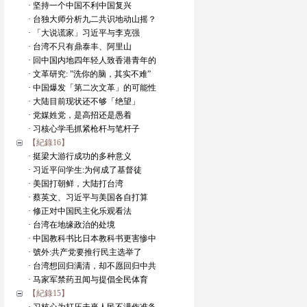
· 坚持一个中国不利中国复兴
· 台独大师分析九二共识地动山摇？
· 「大说谎家」习近平与李克强
· 台湾不只有鼎泰丰、阿里山
· 回中国内地四年轻人致香港青年的
· 文革研究: ”洗你的脑，其实不难”
· 中国爆发「第二次文革」的可能性
· 大陆目前现状还不够「绝望」
· 党媒姓党，是高招还是愚着
· 习核心学毛抓紧枪杆与笔杆子
【紀錄16】
· 挺梁大游行成功的多种意义
· 习近平问学生:为何成了基督徒
· 美国打朝鲜，大陆打台湾
· 蔡英文、习近平与美国各自打算
· 修正对中国民主化乐观看法
· 台湾在地缘政治的处境
· 中国教科书比日本教科书更害惨中
· 號外:共产党要推行民主选举了
· 台湾想回归满清，却不愿回归中共
· 马家军禁药丑闻与提倡全民体育
【紀錄15】