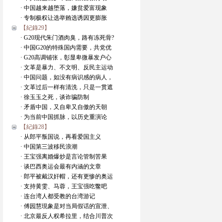
· 中国越来越堕落，嫌贫爱富现象
· 专制极权让选举贿选诱因更膨胀
【紀錄29】
· G20现代朱门酒肉臭，路有冻死骨?
· 中国G20的特殊国内需要，共党优
· G20高调铺张，彰显卑微暴发户心
· 文革是暴力、不文明、反民主运动
· 中国问题，如没有病识感的病人，
· 文革过后一样有清洗，只是一贯遮
· 徐玉玉之死，谈诈骗防制
· 矛盾中国，又自卑又自傲的天朝
· 为当前中国抓脉，以历史重演论
【紀錄28】
· 从郎平叛国说，再看爱国主义
· 中国第三波移民浪潮
· 王宝强离婚爆炒是言论管制苦果
· 谈巴西奥运会最有内涵的文章
· 郎平被戴汉奸帽，还有更惨的奥运
· 支持黄雯、马蓉，王宝强吃鳖吧
· 连台湾人都受教的台湾游记
· 傅园慧現象是对当局假话的宣泄、
· 北京最反人权希拉里，结合川普次