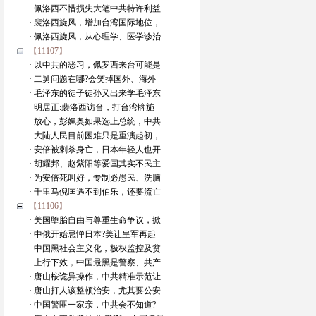
· 佩洛西不惜损失大笔中共特许利益
· 裴洛西旋风，增加台湾国际地位，
· 佩洛西旋风，从心理学、医学诊治
【11107】
· 以中共的恶习，佩罗西来台可能是
· 二舅问题在哪?会笑掉国外、海外
· 毛泽东的徒子徒孙又出来学毛泽东
· 明居正:裴洛西访台，打台湾牌施
· 放心，彭姵奥如果选上总统，中共
· 大陆人民目前困难只是重演起初，
· 安倍被刺杀身亡，日本年轻人也开
· 胡耀邦、赵紫阳等爱国其实不民主
· 为安倍死叫好，专制必愚民、洗脑
· 千里马倪匡遇不到伯乐，还要流亡
【11106】
· 美国堕胎自由与尊重生命争议，掀
· 中俄开始忌惮日本?美让皇军再起
· 中国黑社会主义化，极权监控及贫
· 上行下效，中国最黑是警察、共产
· 唐山桉诡异操作，中共精准示范让
· 唐山打人该整顿治安，尤其要公安
· 中国警匪一家亲，中共会不知道?