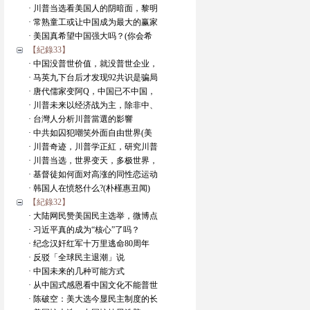
· 川普当选看美国人的阴暗面，黎明
· 常熟童工或让中国成为最大的赢家
· 美国真希望中国强大吗？(你会希
【紀錄33】
· 中国没普世价值，就没普世企业，
· 马英九下台后才发现92共识是骗局
· 唐代儒家变阿Q，中国已不中国，
· 川普未来以经济战为主，除非中、
· 台灣人分析川普當選的影響
· 中共如囚犯嘲笑外面自由世界(美
· 川普奇迹，川普学正紅，研究川普
· 川普当选，世界变天，多极世界，
· 基督徒如何面对高涨的同性恋运动
· 韩国人在愤怒什么?(朴槿惠丑闻)
【紀錄32】
· 大陆网民赞美国民主选举，微博点
· 习近平真的成为“核心”了吗？
· 纪念汉奸红军十万里逃命80周年
· 反驳「全球民主退潮」说
· 中国未来的几种可能方式
· 从中国式感恩看中国文化不能普世
· 陈破空：美大选今显民主制度的长