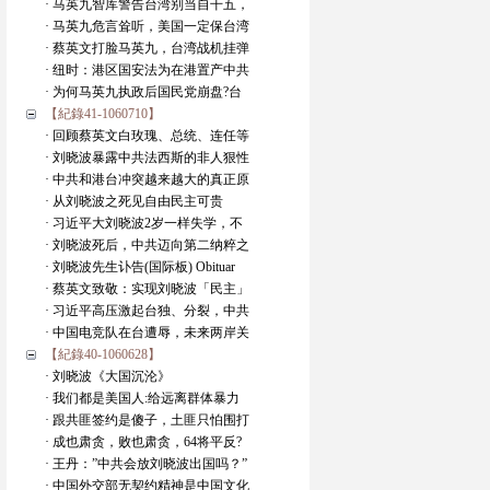
· 马英九智库警告台湾别当自干五，
· 马英九危言耸听，美国一定保台湾
· 蔡英文打脸马英九，台湾战机挂弹
· 纽时：港区国安法为在港置产中共
· 为何马英九执政后国民党崩盘?台
【紀錄41-1060710】
· 回顾蔡英文白玫瑰、总统、连任等
· 刘晓波暴露中共法西斯的非人狠性
· 中共和港台冲突越来越大的真正原
· 从刘晓波之死见自由民主可贵
· 习近平大刘晓波2岁一样失学，不
· 刘晓波死后，中共迈向第二纳粹之
· 刘晓波先生讣告(国际板) Obituar
· 蔡英文致敬：实现刘晓波「民主」
· 习近平高压激起台独、分裂，中共
· 中国电竞队在台遭辱，未来两岸关
【紀錄40-1060628】
· 刘晓波《大国沉沦》
· 我们都是美国人:给远离群体暴力
· 跟共匪签约是傻子，土匪只怕围打
· 成也肃贪，败也肃贪，64将平反?
· 王丹：”中共会放刘晓波出国吗？”
· 中国外交部无契约精神是中国文化