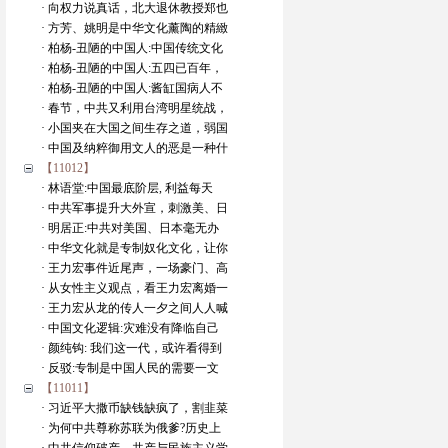
· 向权力说真话，北大退休教授郑也
· 方芳、姚明是中华文化薰陶的精緻
· 柏杨-丑陋的中国人:中国传统文化
· 柏杨-丑陋的中国人:五四已百年，
· 柏杨-丑陋的中国人:酱缸国病人不
· 春节，中共又利用台湾明星统战，
· 小国夹在大国之间生存之道，弱国
· 中国及纳粹御用文人的恶是一种什
【11012】
· 林语堂:中国最底阶层, 利益每天
· 中共军事提升大外宣，刺激美、日
· 明居正:中共对美国、日本毫无办
· 中华文化就是专制奴化文化，让你
· 王力宏事件近尾声，一场豪门、高
· 从女性主义观点，看王力宏离婚一
· 王力宏从龙的传人一夕之间人人喊
· 中国文化逻辑:灾难没有降临自己
· 颜纯钩: 我们这一代，或许看得到
· 反驳:专制是中国人民的需要一文
【11011】
· 习近平大撒币缺钱缺疯了，割韭菜
· 为何中共尊称苏联为俄爹?历史上