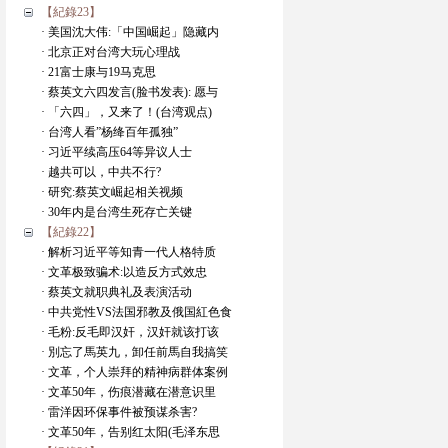
【紀錄23】
· 美国沈大伟:「中国崛起」隐藏内
· 北京正对台湾大玩心理战
· 21富士康与19马克思
· 蔡英文六四发言(脸书发表): 愿与
· 「六四」，又来了！(台湾观点)
· 台湾人看”杨绛百年孤独”
· 习近平续高压64等异议人士
· 越共可以，中共不行?
· 研究:蔡英文崛起相关视频
· 30年内是台湾生死存亡关键
【紀錄22】
· 解析习近平等知青一代人格特质
· 文革极致骗术:以造反方式效忠
· 蔡英文就职典礼及表演活动
· 中共党性VS法国邪教及俄国紅色食
· 毛粉:反毛即汉奸，汉奸就该打该
· 別忘了馬英九，卸任前馬自我搞笑
· 文革，个人崇拜的精神病群体案例
· 文革50年，伤痕潜藏在潜意识里
· 雷洋因环保事件被预谋杀害?
· 文革50年，告别红太阳(毛泽东思