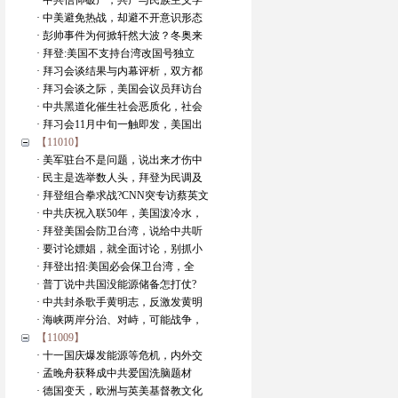
· 中共信仰破产，共产与民族主义学
· 中美避免热战，却避不开意识形态
· 彭帅事件为何掀轩然大波？冬奥来
· 拜登:美国不支持台湾改国号独立
· 拜习会谈结果与内幕评析，双方都
· 拜习会谈之际，美国会议员拜访台
· 中共黑道化催生社会恶质化，社会
· 拜习会11月中旬一触即发，美国出
【11010】
· 美军驻台不是问题，说出来才伤中
· 民主是选举数人头，拜登为民调及
· 拜登组合拳求战?CNN突专访蔡英文
· 中共庆祝入联50年，美国泼冷水，
· 拜登美国会防卫台湾，说给中共听
· 要讨论嫖娼，就全面讨论，别抓小
· 拜登出招:美国必会保卫台湾，全
· 普丁说中共国没能源储备怎打仗?
· 中共封杀歌手黄明志，反激发黄明
· 海峡两岸分治、对峙，可能战争，
【11009】
· 十一国庆爆发能源等危机，内外交
· 孟晚舟获释成中共爱国洗脑题材
· 德国变天，欧洲与英美基督教文化