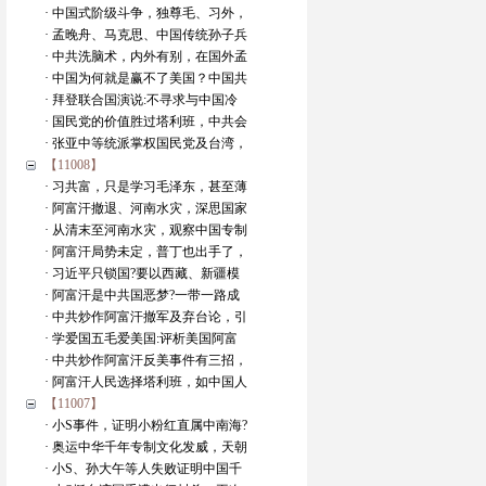
· 中国式阶级斗争，独尊毛、习外，
· 孟晚舟、马克思、中国传统孙子兵
· 中共洗脑术，内外有别，在国外孟
· 中国为何就是赢不了美国？中国共
· 拜登联合国演说:不寻求与中国冷
· 国民党的价值胜过塔利班，中共会
· 张亚中等统派掌权国民党及台湾，
【11008】
· 习共富，只是学习毛泽东，甚至薄
· 阿富汗撤退、河南水灾，深思国家
· 从清末至河南水灾，观察中国专制
· 阿富汗局势未定，普丁也出手了，
· 习近平只锁国?要以西藏、新疆模
· 阿富汗是中共国恶梦?一带一路成
· 中共炒作阿富汗撤军及弃台论，引
· 学爱国五毛爱美国:评析美国阿富
· 中共炒作阿富汗反美事件有三招，
· 阿富汗人民选择塔利班，如中国人
【11007】
· 小S事件，证明小粉红直属中南海?
· 奥运中华千年专制文化发威，天朝
· 小S、孙大午等人失败证明中国千