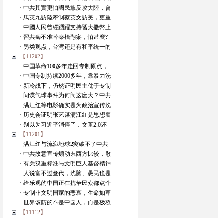
· 中共其實更怕國民黨反攻大陸，曾
· 馬英九訪陸牽制蔡英文訪美，更重
· 中國人民曾經踴躍支持習大撒幣上
· 習共獨不准替秦檜翻案，怕甚麼?
· 另类观点，台湾还是有和平统一的
【11202】
· 中国革命100多年走回专制原点，
· 中国专制持续2000多年，靠暴力洗
· 新冷战下，仍然证明民主优于专制
· 间谍气球事件为何闹这麽大？中共
· 满江红等电影确实是为政治宣传洗
· 历史会证明张艺谋满江红是思想脑
· 别以为习近平消停了，文革2.0还
【11201】
· 满江红与流浪地球2突破不了中共
· 中共故意宣传煽动东西方比较，散
· 有关双重标准与文明巨人基督精神
· 人说富不过叁代，洗脑、愚民也是
· 给乐观的中国正在抗争民众都点个
· 专制非文明国家的悲哀，生命如草
· 世界该防的不是中国人，而是极权
【11112】