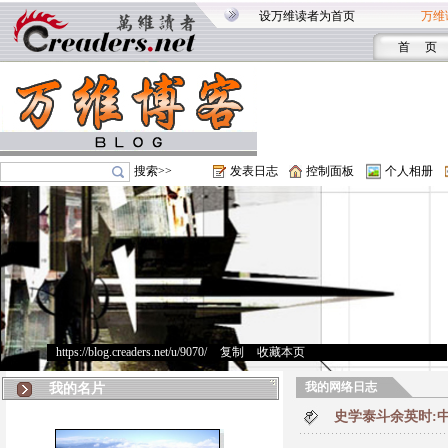
设万维读者为首页
万维
首 页
搜索>>
发表日志
控制面板
个人相册
https://blog.creaders.net/u/9070/
>
复制
>
收藏本页
我的网络日志
我的名片
史学泰斗余英时: