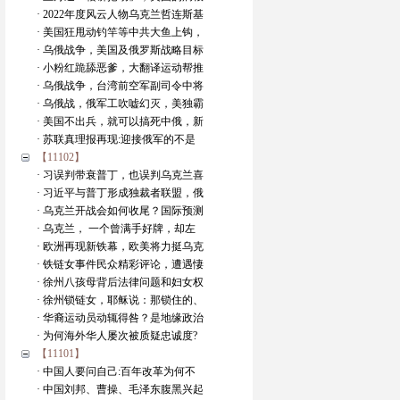
· 2022年度风云人物乌克兰哲连斯基
· 美国狂甩动钓竿等中共大鱼上钩，
· 乌俄战争，美国及俄罗斯战略目标
· 小粉红跪舔恶爹，大翻译运动帮推
· 乌俄战争，台湾前空军副司令中将
· 乌俄战，俄军工吹嘘幻灭，美独霸
· 美国不出兵，就可以搞死中俄，新
· 苏联真理报再现:迎接俄军的不是
【11102】
· 习误判带衰普丁，也误判乌克兰喜
· 习近平与普丁形成独裁者联盟，俄
· 乌克兰开战会如何收尾？国际预测
· 乌克兰， 一个曾满手好牌，却左
· 欧洲再现新铁幕，欧美将力挺乌克
· 铁链女事件民众精彩评论，遭遇悽
· 徐州八孩母背后法律问题和妇女权
· 徐州锁链女，耶稣说：那锁住的、
· 华裔运动员动辄得咎？是地缘政治
· 为何海外华人屡次被质疑忠诚度?
【11101】
· 中国人要问自己:百年改革为何不
· 中国刘邦、曹操、毛泽东腹黑兴起