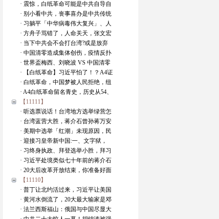
· 震惊，白纸革命可能是中共自导自
· 别小看中共，丧事喜办是中共传统
· 习躺平「中华病毒伟大复兴」、人
· 方舟子骂错了，人命关天，张文宏
· 当下中共会不会打台湾?或是放弃
· 中国清零造成集体创伤，疫情反扑
· 世界盃梅西、刘晓波 VS 中国清零
· 【白纸革命】习近平怕了！？A4证
· 白纸革命，中国梦被人民拒绝，纽
· A4白纸革命留名青史，历史从54、
【11111】
· 听选票说话！台湾地方选举绿营怎
· 台湾蓝营大胜，蒋介石曾孙蒋万安
· 美期中选举「红潮」未现原因，民
· 迎接习皇帝新中国:一、文字狱，
· 习终身执政、拜登选举小胜，拜习
· 习近平处境类似七十年前的蒋介石
· 20大后改革开放结束，你准备好面
【11110】
· 普丁让北约活过来，习近平让美国
· 黄河水倒流了，20大最大输家是邓
· 法兰西斯福山：俄国与中国尽显大