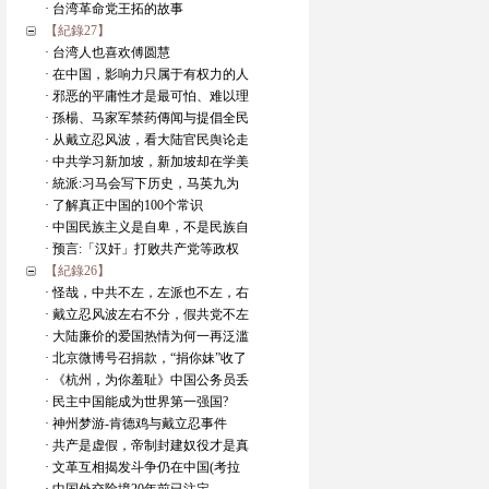
· 台湾革命党王拓的故事
【紀錄27】
· 台湾人也喜欢傅圆慧
· 在中国，影响力只属于有权力的人
· 邪恶的平庸性才是最可怕、难以理
· 孫楊、马家军禁药傳闻与提倡全民
· 从戴立忍风波，看大陆官民舆论走
· 中共学习新加坡，新加坡却在学美
· 統派:习马会写下历史，马英九为
· 了解真正中国的100个常识
· 中国民族主义是自卑，不是民族自
· 预言:「汉奸」打败共产党等政权
【紀錄26】
· 怪哉，中共不左，左派也不左，右
· 戴立忍风波左右不分，假共党不左
· 大陆廉价的爱国热情为何一再泛滥
· 北京微博号召捐款，“捐你妹”收了
· 《杭州，为你羞耻》中国公务员丢
· 民主中国能成为世界第一强国?
· 神州梦游-肯德鸡与戴立忍事件
· 共产是虚假，帝制封建奴役才是真
· 文革互相揭发斗争仍在中国(考拉