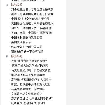
· 中国外交险境20年前已注定
【紀錄25】
· 封杀戴立忍者，才是促进台独成功
· 南海，打赢美国是我们的，打输我
· 中国(经济外交等)危机在于心灵、
· 美国是文化流氓，中共是地痞流氓
· 习近平下台理由又多一条-南海仲
· 五四、文革、中国梦-中国还要绕
· 中国水利腐败与媒体监督
· 英国脱欧的启示
· 独裁者如何控制中国人民
· 误射?来了解一下台湾飞弹
【紀錄24】
· 外媒:谁是台海的麻烦制造者?
· 视频:了解大陆为何掀起民国热
· 马克思主义只剩下历史研究价值
· 渐被淘汰的马克思名词概念
· 高智晟-法西斯统治下的人权斗士
· 绑架、酷刑是中共法西斯化证据
· 马英九初尝境管、流亡滋味
· 文革是一场文化革命吗？
· 东方价值说:含七不讲及网络长城?
· 杨绛盖棺论定的论战进行曲