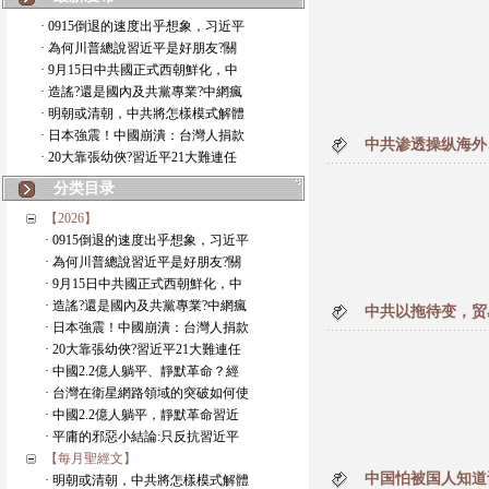
· 0915倒退的速度出乎想象，习近平
· 為何川普總說習近平是好朋友?關
· 9月15日中共國正式西朝鮮化，中
· 造謠?還是國內及共黨專業?中網瘋
· 明朝或清朝，中共將怎樣模式解體
· 日本強震！中國崩潰：台灣人捐款
中共渗透操纵海外
· 20大靠張幼俠?習近平21大難連任
分类目录
【2026】
· 0915倒退的速度出乎想象，习近平
· 為何川普總說習近平是好朋友?關
· 9月15日中共國正式西朝鮮化，中
· 造謠?還是國內及共黨專業?中網瘋
中共以拖待变，贸
· 日本強震！中國崩潰：台灣人捐款
· 20大靠張幼俠?習近平21大難連任
· 中國2.2億人躺平、靜默革命？經
· 台灣在衛星網路領域的突破如何使
· 中國2.2億人躺平，靜默革命習近
· 平庸的邪惡小結論:只反抗習近平
【每月聖經文】
中国怕被国人知道
· 明朝或清朝，中共將怎樣模式解體