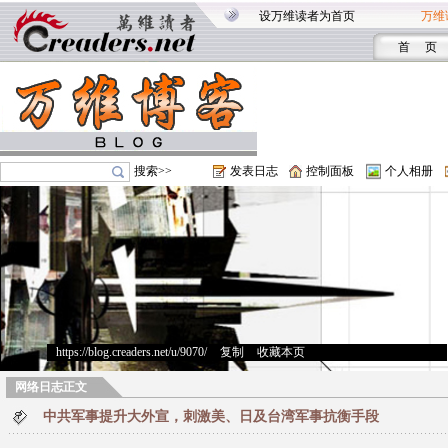
设万维读者为首页
万维
首 页
搜索>>
发表日志
控制面板
个人相册
https://blog.creaders.net/u/9070/
>
复制
>
收藏本页
网络日志正文
中共军事提升大外宣，刺激美、日及台湾军事抗衡手段