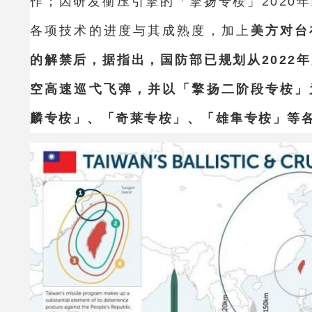
作；因研发衝压引擎的「擎扬专桉」2020
各项技术的进度与其成熟度，加上
美方对台
的解禁后，据指出，国防部已规划从2022
空高速巡弋飞弹，并以「擎扬二阶段专桉」
麟专桉」、「奇莱专桉」、「雄隼专桉」等