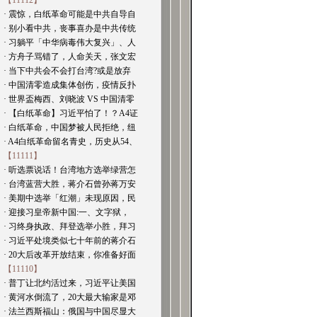
【11112】
· 震惊，白纸革命可能是中共自导自
· 别小看中共，丧事喜办是中共传统
· 习躺平「中华病毒伟大复兴」、人
· 方舟子骂错了，人命关天，张文宏
· 当下中共会不会打台湾?或是放弃
· 中国清零造成集体创伤，疫情反扑
· 世界盃梅西、刘晓波 VS 中国清零
· 【白纸革命】习近平怕了！？A4证
· 白纸革命，中国梦被人民拒绝，纽
· A4白纸革命留名青史，历史从54、
【11111】
· 听选票说话！台湾地方选举绿营怎
· 台湾蓝营大胜，蒋介石曾孙蒋万安
· 美期中选举「红潮」未现原因，民
· 迎接习皇帝新中国:一、文字狱，
· 习终身执政、拜登选举小胜，拜习
· 习近平处境类似七十年前的蒋介石
· 20大后改革开放结束，你准备好面
【11110】
· 普丁让北约活过来，习近平让美国
· 黄河水倒流了，20大最大输家是邓
· 法兰西斯福山：俄国与中国尽显大