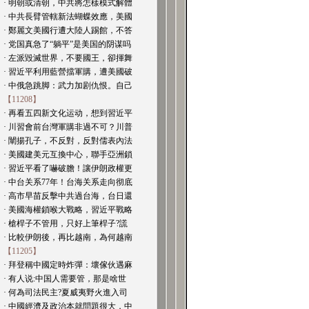
· 明朝或清朝，中共將怎樣模式解體
· 中共長臂管轄新法蝴蝶效應，美國
· 鄭麗文美國行遭大陸人踢館，不答
· 党国真急了“躺平”是美国的阴谋吗
· 左派毀滅世界，不要國王，卻揮舞
· 習近平利用藍營擋軍購，遭美國破
· 中俄急跳脚：武力加剧仇恨。自己
【11208】
· 再看五四新文化运动，想到習近平
· 川習會前台灣軍購非過不可？川普
· 闡揚孔子，不反對，反對儒表內法
· 美國建美元互換中心，聯手亞洲鎖
· 習近平看了嚇破膽！讓伊朗政權更
· 中台关系77年！台海关系走向彻底
· 高市早苗反擊中共過台海，台日還
· 美國海權鎖喉大戰略，習近平戰略
· 槍桿子不管用，只好上筆桿子?謊
· 比較伊朗後，再比越南，為何越南
【11205】
· 拜登稱中國定時炸彈：壞傢伙遇麻
· 有人说:中国人需要管，那是啥世
· 何為司法民主?夏威夷野火進入司
· 中國經濟及政治本就問題很大，中