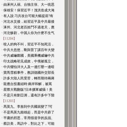
· 由涿州人祸、台独主张、大一统思
· 保雄安！保習近平！洩洪造成大淹
· 有人說:习共攻台可能大幅提前?有
· 河北水災後，給習近平及中共最後
· 涿州、河北老百姓鬥不過老天，應
· 河北惨剧，中国人你为什麽不生气
【11204】
· 咬人的狗不叫，習近平不知死活，
· 中共大忽悠，剛與普丁講百年大變
· 中共威嚇鄰國，美國乘機威嚇中共
· 印太战略初见成效，中俄被孤立，
· 中共懼怕洋大人及一邊打壓一邊暗
· 寶馬雪糕事件，教訓德國外交部長
· 許多大陸人民受苦，轉而期待兩蔣
· 龍應台投書紐時:兩岸和解，被罵
· 星際大戰翻版?日本擴軍威懾！美
· 不是只有劉亞洲，還有許多中下階
【11203】
· 馬英九、李敖到中共國就變了?可
· 不是馬英九能雄起，而是中共孬了
· 平庸的邪恶，常用假道学的反战、
· 蔡訪美，馬訪中，對比之下，可能