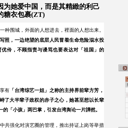
因为她爱中国，而是其精緻的利己
糖衣包裹(ZT)
一种围城，外面的人想进去，裡面的人想出来。
写照，一边绝望的底层人民冒着生命危险泅水投
贾优伶，不顾指责与谩骂也要表达对「祖国」的
享有
「台湾综艺一姐」之称的主持界前辈方芳，
峙了大半辈子政权的赤子之心，她甚至想以长辈
一的「小孩」两巴掌，引发台湾舆论一片譁然。
年底中共强化对演艺圈的管理，推出持证上岗等举措