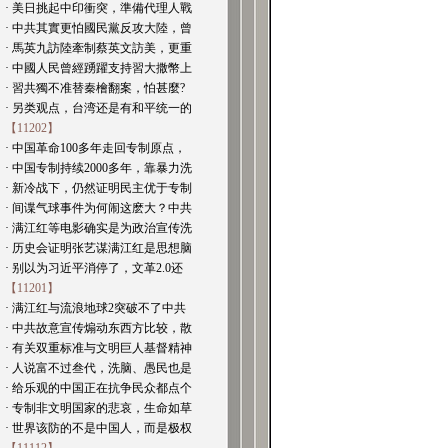
· 美日挑起中印衝突，準備代理人戰
· 中共其實更怕國民黨反攻大陸，曾
· 馬英九訪陸牽制蔡英文訪美，更重
· 中國人民曾經踴躍支持習大撒幣上
· 習共獨不准替秦檜翻案，怕甚麼?
· 另类观点，台湾还是有和平统一的
【11202】
· 中国革命100多年走回专制原点，
· 中国专制持续2000多年，靠暴力洗
· 新冷战下，仍然证明民主优于专制
· 间谍气球事件为何闹这麽大？中共
· 满江红等电影确实是为政治宣传洗
· 历史会证明张艺谋满江红是思想脑
· 别以为习近平消停了，文革2.0还
【11201】
· 满江红与流浪地球2突破不了中共
· 中共故意宣传煽动东西方比较，散
· 有关双重标准与文明巨人基督精神
· 人说富不过叁代，洗脑、愚民也是
· 给乐观的中国正在抗争民众都点个
· 专制非文明国家的悲哀，生命如草
· 世界该防的不是中国人，而是极权