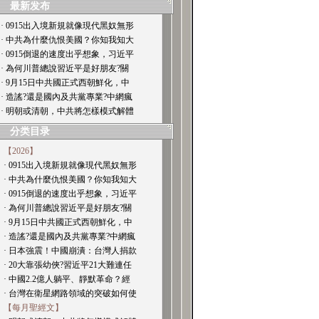
最新发布
· 0915出入境新規就像現代黑奴無形
· 中共為什麼仇恨美國？你知我知大
· 0915倒退的速度出乎想象，习近平
· 為何川普總說習近平是好朋友?關
· 9月15日中共國正式西朝鮮化，中
· 造謠?還是國內及共黨專業?中網瘋
· 明朝或清朝，中共將怎樣模式解體
分类目录
【2026】
· 0915出入境新規就像現代黑奴無形
· 中共為什麼仇恨美國？你知我知大
· 0915倒退的速度出乎想象，习近平
· 為何川普總說習近平是好朋友?關
· 9月15日中共國正式西朝鮮化，中
· 造謠?還是國內及共黨專業?中網瘋
· 日本強震！中國崩潰：台灣人捐款
· 20大靠張幼俠?習近平21大難連任
· 中國2.2億人躺平、靜默革命？經
· 台灣在衛星網路領域的突破如何使
【每月聖經文】