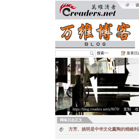
搜索>>
发表日
https://blog.creaders.net/u/9070/
>
复制
>
收
网络日志正文
方芳、姚明是中华文化薰陶的精緻利