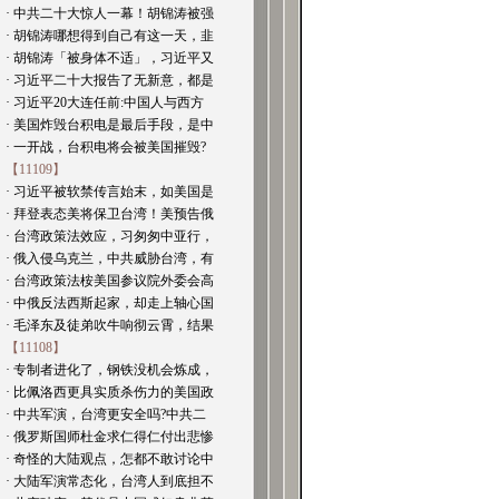
· 中共二十大惊人一幕！胡锦涛被强
· 胡锦涛哪想得到自己有这一天，韭
· 胡锦涛「被身体不适」，习近平又
· 习近平二十大报告了无新意，都是
· 习近平20大连任前:中国人与西方
· 美国炸毁台积电是最后手段，是中
· 一开战，台积电将会被美国摧毁?
【11109】
· 习近平被软禁传言始末，如美国是
· 拜登表态美将保卫台湾！美预告俄
· 台湾政策法效应，习匆匆中亚行，
· 俄入侵乌克兰，中共威胁台湾，有
· 台湾政策法桉美国参议院外委会高
· 中俄反法西斯起家，却走上轴心国
· 毛泽东及徒弟吹牛响彻云霄，结果
【11108】
· 专制者进化了，钢铁没机会炼成，
· 比佩洛西更具实质杀伤力的美国政
· 中共军演，台湾更安全吗?中共二
· 俄罗斯国师杜金求仁得仁付出悲惨
· 奇怪的大陆观点，怎都不敢讨论中
· 大陆军演常态化，台湾人到底担不