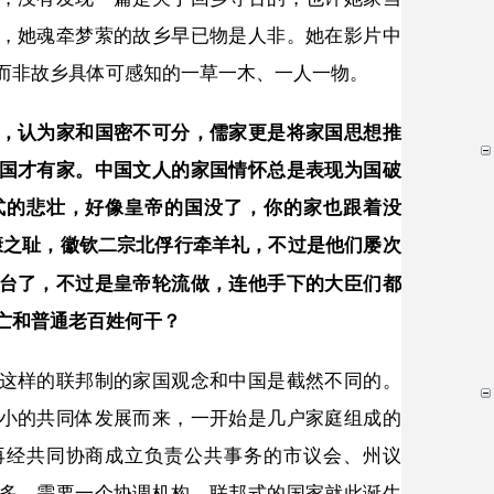
，她魂牵梦萦的故乡早已物是人非。她在影片中
而非故乡具体可感知的一草一木、一人一物。
，认为家和国密不可分，儒家更是将家国思想推
国才有家。中国文人的家国情怀总是表现为国破
式的悲壮，好像皇帝的国没了，你的家也跟着没
康之耻，徽钦二宗北俘行牵羊礼，不过是他们屡次
台了，不过是皇帝轮流做，连他手下的大臣们都
亡和普通老百姓何干？
这样的联邦制的家国观念和中国是截然不同的。
小的共同体发展而来，一开始是几户家庭组成的
再经共同协商成立负责公共事务的市议会、州议
多，需要一个协调机构，联邦式的国家就此诞生