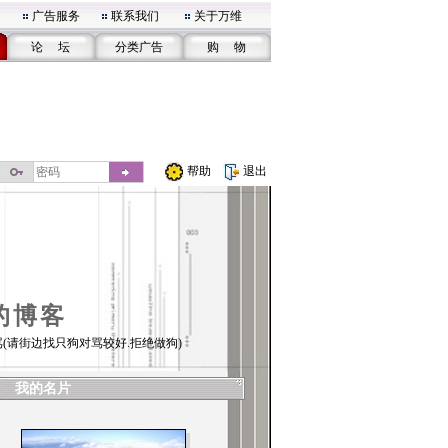
广告服务
联系我们
关于万维
论 坛
分类广告
购 物
帮助
退出
的博客
(请街边找只狗对骂较好.拒绝做狗)
我的名片