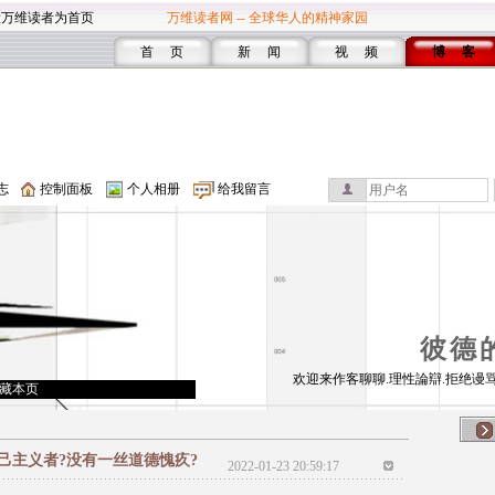
设万维读者为首页
万维读者网 -- 全球华人的精神家园
首 页
新 闻
视 频
博 客
志
控制面板
个人相册
给我留言
彼德
欢迎来作客聊聊.理性論辯.拒绝谩骂
藏本页
己主义者?没有一丝道德愧疚?
2022-01-23 20:59:17