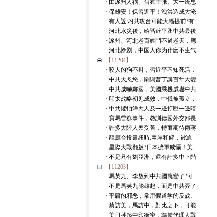
· 由涿州人祸、台独主张、大一统思
· 保雄安！保習近平！洩洪造成大淹
· 有人說:习共攻台可能大幅提前?有
· 河北水災後，給習近平及中共最後
· 涿州、河北老百姓鬥不過老天，應
· 河北惨剧，中国人你为什麽不生气
【11204】
· 咬人的狗不叫，習近平不知死活，
· 中共大忽悠，剛與普丁講百年大變
· 中共威嚇鄰國，美國乘機威嚇中共
· 印太战略初见成效，中俄被孤立，
· 中共懼怕洋大人及一邊打壓一邊暗
· 寶馬雪糕事件，教訓德國外交部長
· 許多大陸人民受苦，轉而期待兩蔣
· 龍應台投書紐時:兩岸和解，被罵
· 星際大戰翻版?日本擴軍威懾！美
· 不是只有劉亞洲，還有許多中下階
【11203】
· 馬英九、李敖到中共國就變了?可
· 不是馬英九能雄起，而是中共孬了
· 平庸的邪恶，常用假道学的反战、
· 蔡訪美，馬訪中，對比之下，可能
· 美日挑起中印衝突，準備代理人戰