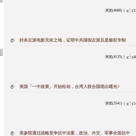
浏览(4688)
(3
封杀左派电影无依之地，证明中共国假左派且是极权专制
浏览(4135)
(4
美国「一中政策」开始松动，台湾入联合国现出曙光?
浏览(3541)
(1
美参院通过战略竞争抗中法案，政治、外交、军事全面抗中