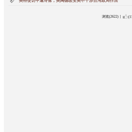
美特使访中遭冷落，美陶德改变美不干涉台湾政局作法
浏览(2622)
(1