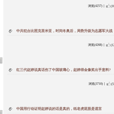
浏览(4257)
(1
中共犯台比照克里米亚，时间冬奥后，局势升级为志愿军大战
浏览(4268)
(1
红三代赵婷说真话伤了中国玻璃心，赵婷得金像奖出乎意料?
浏览(3710)
(5
中国用行动证明赵婷说的话是真的，纸老虎屁股是谎言