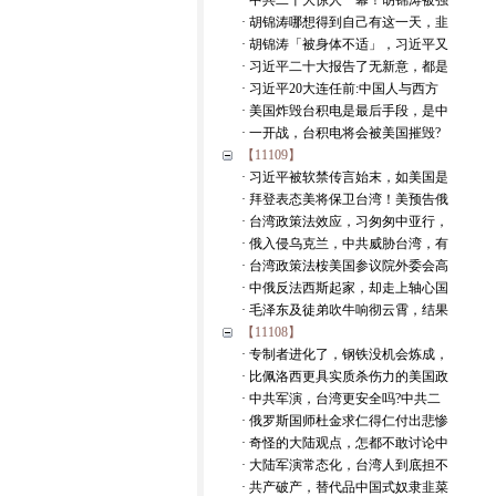
· 中共二十大惊人一幕！胡锦涛被强
· 胡锦涛哪想得到自己有这一天，韭
· 胡锦涛「被身体不适」，习近平又
· 习近平二十大报告了无新意，都是
· 习近平20大连任前:中国人与西方
· 美国炸毁台积电是最后手段，是中
· 一开战，台积电将会被美国摧毁?
【11109】
· 习近平被软禁传言始末，如美国是
· 拜登表态美将保卫台湾！美预告俄
· 台湾政策法效应，习匆匆中亚行，
· 俄入侵乌克兰，中共威胁台湾，有
· 台湾政策法桉美国参议院外委会高
· 中俄反法西斯起家，却走上轴心国
· 毛泽东及徒弟吹牛响彻云霄，结果
【11108】
· 专制者进化了，钢铁没机会炼成，
· 比佩洛西更具实质杀伤力的美国政
· 中共军演，台湾更安全吗?中共二
· 俄罗斯国师杜金求仁得仁付出悲惨
· 奇怪的大陆观点，怎都不敢讨论中
· 大陆军演常态化，台湾人到底担不
· 共产破产，替代品中国式奴隶韭菜