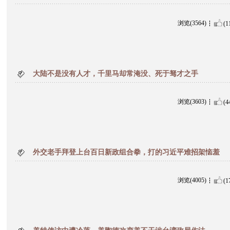
浏览(3564)
(1
大陆不是没有人才，千里马却常淹没、死于驽才之手
浏览(3603)
(4
外交老手拜登上台百日新政组合拳，打的习近平难招架恼羞
浏览(4005)
(1