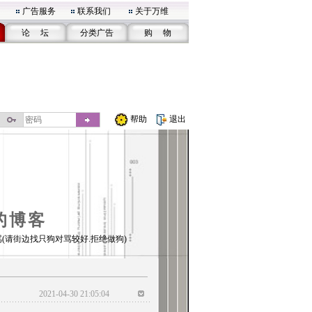
广告服务
联系我们
关于万维
论 坛
分类广告
购 物
帮助
退出
的博客
(请街边找只狗对骂较好.拒绝做狗)
2021-04-30 21:05:04