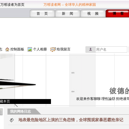
设万维读者为首页
万维读者网 -- 全球华人的精神家园
首 页
新 闻
视 频
博 客
志
控制面板
个人相册
给我留言
彼德
欢迎来作客聊聊.理性論辯.拒绝谩骂
藏本页
我的网络日志
地表最危险地区上演的三角恋情，全球围观家暴恶霸抢亲记