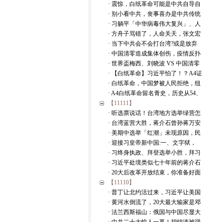
· 震惊，白纸革命可能是中共自导自
· 别小看中共，丧事喜办是中共传统
· 习躺平「中华病毒伟大复兴」、人
· 方舟子骂错了，人命关天，张文宏
· 当下中共会不会打台湾?或是放弃
· 中国清零造成集体创伤，疫情反扑
· 世界盃梅西、刘晓波 VS 中国清零
· 【白纸革命】习近平怕了！？A4证
· 白纸革命，中国梦被人民拒绝，纽
· A4白纸革命留名青史，历史从54、
【11111】
· 听选票说话！台湾地方选举绿营怎
· 台湾蓝营大胜，蒋介石曾孙蒋万安
· 美期中选举「红潮」未现原因，民
· 迎接习皇帝新中国:一、文字狱，
· 习终身执政、拜登选举小胜，拜习
· 习近平处境类似七十年前的蒋介石
· 20大后改革开放结束，你准备好面
【11110】
· 普丁让北约活过来，习近平让美国
· 黄河水倒流了，20大最大输家是邓
· 法兰西斯福山：俄国与中国尽显大