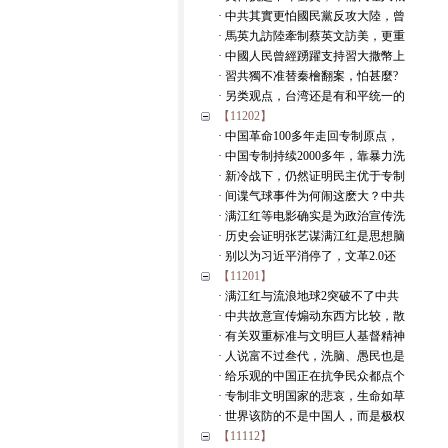
· 中共其實更怕國民黨反攻大陸，曾
· 馬英九訪陸牽制蔡英文訪美，更重
· 中國人民曾經踴躍支持習大撒幣上
· 習共獨不准替秦檜翻案，怕甚麼?
· 另类观点，台湾还是有和平统一的
【11202】
· 中国革命100多年走回专制原点，
· 中国专制持续2000多年，靠暴力洗
· 新冷战下，仍然证明民主优于专制
· 间谍气球事件为何闹这麽大？中共
· 满江红等电影确实是为政治宣传洗
· 历史会证明张艺谋满江红是思想脑
· 别以为习近平消停了，文革2.0还
【11201】
· 满江红与流浪地球2突破不了中共
· 中共故意宣传煽动东西方比较，散
· 有关双重标准与文明巨人基督精神
· 人说富不过叁代，洗脑、愚民也是
· 给乐观的中国正在抗争民众都点个
· 专制非文明国家的悲哀，生命如草
· 世界该防的不是中国人，而是极权
【11112】