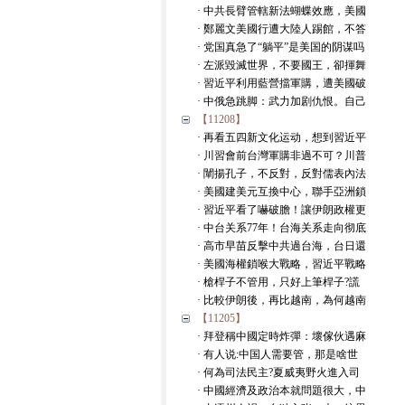
· 中共長臂管轄新法蝴蝶效應，美國
· 鄭麗文美國行遭大陸人踢館，不答
· 党国真急了“躺平”是美国的阴谋吗
· 左派毀滅世界，不要國王，卻揮舞
· 習近平利用藍營擋軍購，遭美國破
· 中俄急跳脚：武力加剧仇恨。自己
【11208】
· 再看五四新文化运动，想到習近平
· 川習會前台灣軍購非過不可？川普
· 闡揚孔子，不反對，反對儒表內法
· 美國建美元互換中心，聯手亞洲鎖
· 習近平看了嚇破膽！讓伊朗政權更
· 中台关系77年！台海关系走向彻底
· 高市早苗反擊中共過台海，台日還
· 美國海權鎖喉大戰略，習近平戰略
· 槍桿子不管用，只好上筆桿子?謊
· 比較伊朗後，再比越南，為何越南
【11205】
· 拜登稱中國定時炸彈：壞傢伙遇麻
· 有人说:中国人需要管，那是啥世
· 何為司法民主?夏威夷野火進入司
· 中國經濟及政治本就問題很大，中