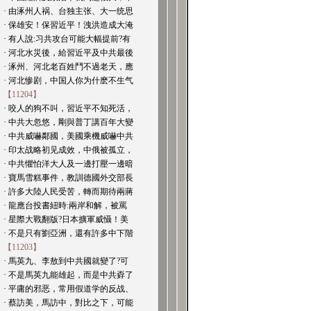
· 由涿州人祸、台独主张、大一统思
· 保雄安！保習近平！洩洪造成大淹
· 有人說:习共攻台可能大幅提前?有
· 河北水災後，給習近平及中共最後
· 涿州、河北老百姓鬥不過老天，應
· 河北惨剧，中国人你为什麽不生气
【11204】
· 咬人的狗不叫，習近平不知死活，
· 中共大忽悠，剛與普丁講百年大變
· 中共威嚇鄰國，美國乘機威嚇中共
· 印太战略初见成效，中俄被孤立，
· 中共懼怕洋大人及一邊打壓一邊暗
· 寶馬雪糕事件，教訓德國外交部長
· 許多大陸人民受苦，轉而期待兩蔣
· 龍應台投書紐時:兩岸和解，被罵
· 星際大戰翻版?日本擴軍威懾！美
· 不是只有劉亞洲，還有許多中下階
【11203】
· 馬英九、李敖到中共國就變了?可
· 不是馬英九能雄起，而是中共孬了
· 平庸的邪恶，常用假道学的反战、
· 蔡訪美，馬訪中，對比之下，可能