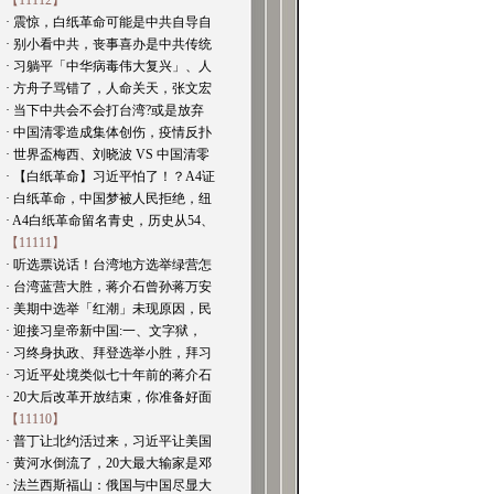
【11112】
· 震惊，白纸革命可能是中共自导自
· 别小看中共，丧事喜办是中共传统
· 习躺平「中华病毒伟大复兴」、人
· 方舟子骂错了，人命关天，张文宏
· 当下中共会不会打台湾?或是放弃
· 中国清零造成集体创伤，疫情反扑
· 世界盃梅西、刘晓波 VS 中国清零
· 【白纸革命】习近平怕了！？A4证
· 白纸革命，中国梦被人民拒绝，纽
· A4白纸革命留名青史，历史从54、
【11111】
· 听选票说话！台湾地方选举绿营怎
· 台湾蓝营大胜，蒋介石曾孙蒋万安
· 美期中选举「红潮」未现原因，民
· 迎接习皇帝新中国:一、文字狱，
· 习终身执政、拜登选举小胜，拜习
· 习近平处境类似七十年前的蒋介石
· 20大后改革开放结束，你准备好面
【11110】
· 普丁让北约活过来，习近平让美国
· 黄河水倒流了，20大最大输家是邓
· 法兰西斯福山：俄国与中国尽显大