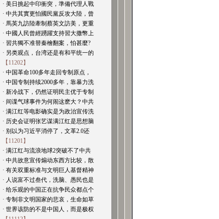
· 美日挑起中印衝突，準備代理人戰
· 中共其實更怕國民黨反攻大陸，曾
· 馬英九訪陸牽制蔡英文訪美，更重
· 中國人民曾經踴躍支持習大撒幣上
· 習共獨不准替秦檜翻案，怕甚麼?
· 另类观点，台湾还是有和平统一的
【11202】
· 中国革命100多年走回专制原点，
· 中国专制持续2000多年，靠暴力洗
· 新冷战下，仍然证明民主优于专制
· 间谍气球事件为何闹这麽大？中共
· 满江红等电影确实是为政治宣传洗
· 历史会证明张艺谋满江红是思想脑
· 别以为习近平消停了，文革2.0还
【11201】
· 满江红与流浪地球2突破不了中共
· 中共故意宣传煽动东西方比较，散
· 有关双重标准与文明巨人基督精神
· 人说富不过叁代，洗脑、愚民也是
· 给乐观的中国正在抗争民众都点个
· 专制非文明国家的悲哀，生命如草
· 世界该防的不是中国人，而是极权