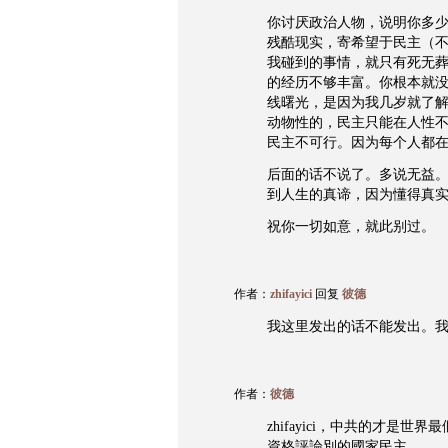
你讨厌政治人物，说明你多
残酷现实，寄希望于民主（
我碰到的事情，就只有死无
的经历不够丰富。你根本就
线曙光，是因为我几岁就了
动物性的，民主只能在人性
民主不可行。因为每个人都
后面的话不说了。多说无益
到人生的真谛，因为懂得真
祝你一切如意，就此别过。
作者：
zhifayici
回复
彼德
我这里发出的话不能发出。
作者：
彼德
zhifayici，中共的才是
資格評論別的國家民主。