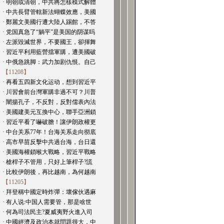
· 明朝或清朝，中共將怎樣模式解體
· 中共長臂管轄新法蝴蝶效應，美國
· 鄭麗文美國行遭大陸人踢館，不答
· 党国真急了“躺平”是美国的阴谋吗
· 左派毀滅世界，不要國王，卻揮舞
· 習近平利用藍營擋軍購，遭美國破
· 中俄急跳脚：武力加剧仇恨。自己
【11208】
· 再看五四新文化运动，想到習近平
· 川習會前台灣軍購非過不可？川普
· 闡揚孔子，不反對，反對儒表內法
· 美國建美元互換中心，聯手亞洲鎖
· 習近平看了嚇破膽！讓伊朗政權更
· 中台关系77年！台海关系走向彻底
· 高市早苗反擊中共過台海，台日還
· 美國海權鎖喉大戰略，習近平戰略
· 槍桿子不管用，只好上筆桿子?謊
· 比較伊朗後，再比越南，為何越南
【11205】
· 拜登稱中國定時炸彈：壞傢伙遇麻
· 有人说:中国人需要管，那是啥世
· 何為司法民主?夏威夷野火進入司
· 中國經濟及政治本就問題很大，中