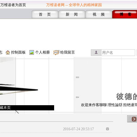
设万维读者为首页
万维读者网 -- 全球华人的精神家园
首 页
新 闻
视 频
博 客
志
控制面板
个人相册
给我留言
彼德
欢迎来作客聊聊.理性論辯.拒绝谩骂
藏本页
2016-07-24 20:53:17