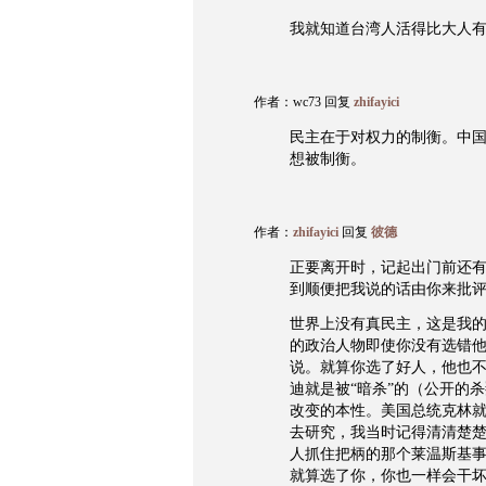
我就知道台湾人活得比大人
作者：wc73 回复
zhifayici
民主在于对权力的制衡。中
想被制衡。
作者：
zhifayici
回复
彼德
正要离开时，记起出门前还
到顺便把我说的话由你来批
世界上没有真民主，这是我
的政治人物即使你没有选错
说。就算你选了好人，他也
迪就是被“暗杀”的（公开的
改变的本性。美国总统克林
去研究，我当时记得清清楚
人抓住把柄的那个莱温斯基
就算选了你，你也一样会干