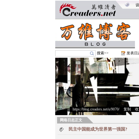
搜索>>
发表日
https://blog.creaders.net/u/9070/
>
复制
>
收
网络日志正文
民主中国能成为世界第一强国?