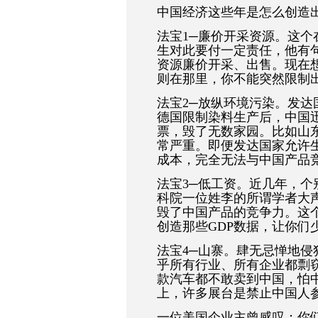
中国经济这些年是怎么创造
法宝1─廉价开采资源。这个
生对此要付一定责任，他有
资源廉价开采、出售。现在
则在那里，你不能突然限制
法宝2─放纵环境污染。发
德国限制染料生产后，中国
票，毁了无数家园。比如山
常严重。即便发达国家允许
成本，完全无法与中国产品
法宝3─低工资。近几年，
科院一位姓李的所谓学者大
毁了中国产品的竞争力。这
创造那些GDP数据，让你们
法宝4─山寨。肆无忌惮地
乎所有行业、所有企业都剽
款汽车都不敢卖到中国，怕
上，许多展台是禁止中国人
一位美国企业主曾感叹：你