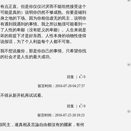
少有点正直。但是你仅仅讨厌而不能坦然接受这个
不可能是真的）说明你仍然不够成熟。你要是碰到
葬身之地的下场。因为你相信虚无的民主，说明你
没有遇到我遇到的事情。我之所以勉强可能看到一
解了人性的卑鄙（没有贬义的卑鄙）。人生来就是
不坏的前提下才是好东西。人性本身的动物性使得
在说假话，为了个人利益每个人都不可靠。
。我不想说服你，那是你自己的事情。只希望你找
实的社会才是人生的最大成功。
回复
|
0
留言时间：2016-07-26 04:27:57
我不得从新开机再试试看。
回复
|
0
留言时间：2016-07-25 20:19:23
世界最假民主，連真相及言論自由都沒有的國家，有何