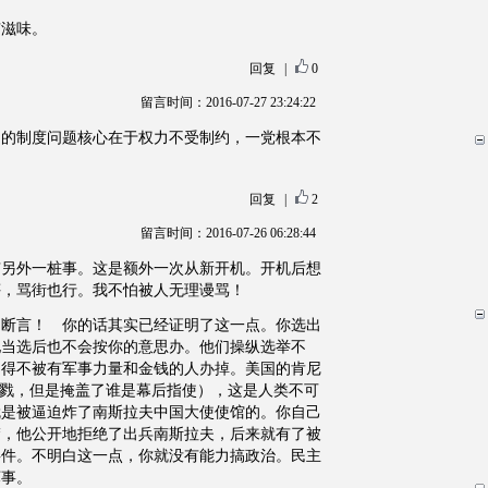
有滋味。
回复
|
0
留言时间：2016-07-27 23:24:22
国的制度问题核心在于权力不受制约，一党根本不
回复
|
2
留言时间：2016-07-26 06:28:44
有另外一桩事。这是额外一次从新开机。开机后想
评，骂街也行。我不怕被人无理谩骂！
的断言！ 你的话其实已经证明了这一点。你选出
他当选后也不会按你的意思办。他们操纵选举不
不得不被有军事力量和金钱的人办掉。美国的肯尼
杀戮，但是掩盖了谁是幕后指使），这是人类不可
就是被逼迫炸了南斯拉夫中国大使使馆的。你自己
楚，他公开地拒绝了出兵南斯拉夫，后来就有了被
事件。不明白这一点，你就没有能力搞政治。民主
坏事。