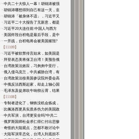
· 中共二十大惊人一幕！胡锦涛被强
· 胡锦涛哪想得到自己有这一天，韭
· 胡锦涛「被身体不适」，习近平又
· 习近平二十大报告了无新意，都是
· 习近平20大连任前:中国人与西方
· 美国炸毁台积电是最后手段，是中
· 一开战，台积电将会被美国摧毁?
【11109】
· 习近平被软禁传言始末，如美国是
· 拜登表态美将保卫台湾！美预告俄
· 台湾政策法效应，习匆匆中亚行，
· 俄入侵乌克兰，中共威胁台湾，有
· 台湾政策法桉美国参议院外委会高
· 中俄反法西斯起家，却走上轴心国
· 毛泽东及徒弟吹牛响彻云霄，结果
【11108】
· 专制者进化了，钢铁没机会炼成，
· 比佩洛西更具实质杀伤力的美国政
· 中共军演，台湾更安全吗?中共二
· 俄罗斯国师杜金求仁得仁付出悲惨
· 奇怪的大陆观点，怎都不敢讨论中
· 大陆军演常态化，台湾人到底担不