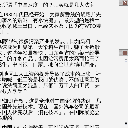
出所谓「中国速度」的？其实就是几大法宝：
在1980年代已经开始，大家所爱戴的胡耀邦先
句著名的话叫「有水快流」。最典型的是稀土
想收紧稀土出口，已经来不及，因为有WTO规
出口。
达国家限制很多污染产业的发展，比如染料，在
迅速成为世界第一大染料生产国，赚了无数钞
东，这些年发展极快，山东全省的污染已经异
生产的许多产品，也因治污费用太高而抬高了
竞争。中国很「自豪」地向全世界输出产品。
个别地区工人工资的提升导致了成本的上涨。社
声吶喊：低工资是我们的优势，不能让高工资
个说法简直太混蛋。压低千万工人的工资，去
少数人享受？
侵犯知识产权，这是全球对中国企业的共识。几
窃国外先进技术。现在，国外汽车公司的最新
中国人拆完以后「消化技术」。在国际展览会
参观的。
们中国人什么都敢干，可以污染环境，可以不