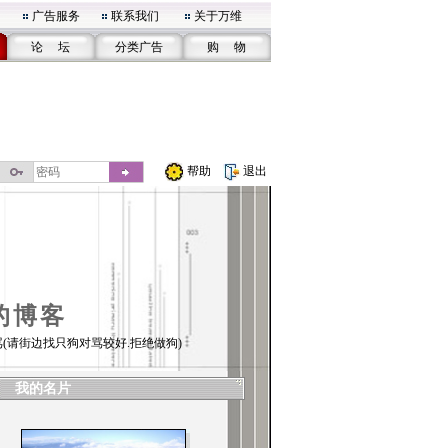
广告服务
联系我们
关于万维
论 坛
分类广告
购 物
帮助
退出
的博客
(请街边找只狗对骂较好.拒绝做狗)
我的名片