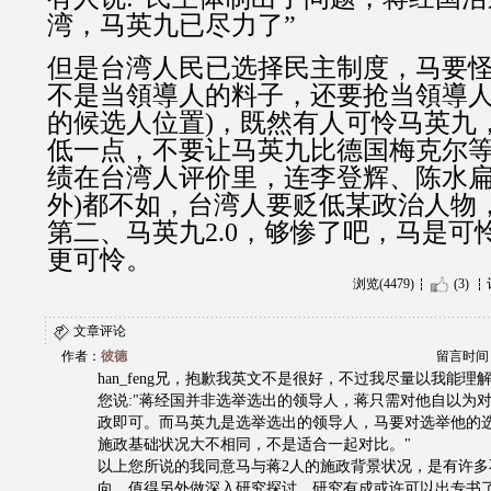
湾，马英九已尽力了”
但是
台湾人民已选择民主制度，马要
不是当
領導人
的料子，还要抢当
領導
的候选人位置
)
，既然有人可怜马英九
低一点，不要让马英九比德国梅克尔
绩在台湾人评价里，连李登辉、陈水
外
)
都不如，台湾人要贬低某政治人物
第二、马英九
2.0
，够惨了吧，马是可
更可怜。
浏览(4479)
(3)
文章评论
作者：
彼德
留言时间：20
han_feng兄，抱歉我英文不是很好，不过我尽量以我能
您说:"蒋经国并非选举选出的领导人，蒋只需对他自以为
政即可。而马英九是选举选出的领导人，马要对选举他的
施政基础状况大不相同，不是适合一起对比。"
以上您所说的我同意马与蒋2人的施政背景状况，是有许多
向，值得另外做深入研究探讨，研究有成或许可以出专书