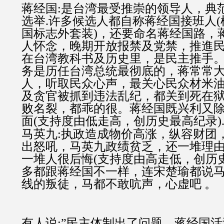
蒋经国
:
是台湾最受推崇的领导人，典
选举
.
许多候选人都自称蒋经国接班人
(
国标志外套装
)
，还要命名蒋经国路，
人怀念，晚期开放报禁及党禁，推進
在台湾教科书及历史里，
是民主推手
务是历任台湾总统最彻底的，蒋常常
人，听取民众心声，最关心民众材米
及贪官被抓到违法乱纪，都关到死在
败名裂，都乖的很。蒋经国既兴利又
面
(
支持度由低走高，创历史最高纪录
).
马英九
:
执政造成物价高涨，纵容财团
出怒吼，马英九政绩贫乏，还一堆理
一堆人很后悔
(
支持度由高走低，创历
多都跟蒋经国不一样，连宋楚瑜都说
线的叛徒，马都不敢吭声，心虚吧
。
有人说
:
”民主体制出了问
题
，蒋经国活