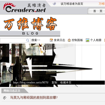
设万维读者为首页
万维
首 页
搜索>>
发表日志
控制面板
个人相册
https://blog.creaders.net/u/9070/
>
复制
>
收藏本页
网络日志正文
马英九与蒋经国的差别到底在哪?