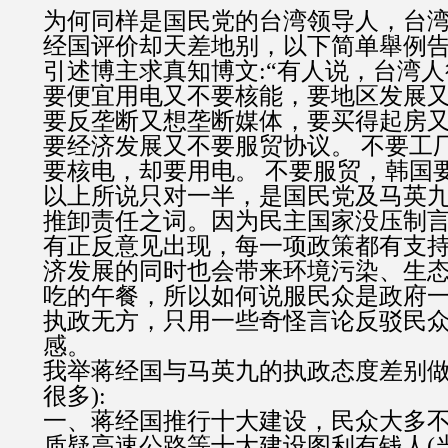
为何同样是国民党的台湾领导人，台
经国评价却天差地别，以下简单舉例告
引述博主求真知博文:“有人说，台湾人
要便宜用电又不要核能，要地区发展
要反垄断又想垄断媒体，要买得起房
要经济发展又不要服贸协议。 不要工
要核电，却要用电。 不要服贸，韩国要
以上所说只对一半，是国民党及马英
推卸责任之词。因为民主国家没压制
有正反意见出现，每一项政策都有支
济发展的同时也会带来环境污染、生
吃的午餐，所以如何说服民众是政府
执政无方，只用一些奇怪言论反驳民
感。
我举蒋经国与马英九的执政态度差别做
很多):
一、蒋经国推行十大建设，民众大多
质疑高速公路等十大建设图利有钱人(