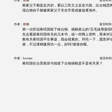
作者：
彼德
留言时间：20
蒋家父子都是反共的，要以三民主义反攻大陆，比台独恐
现台独份子都被蒋家父子关在牢里或被放逐海外。
作者：
彼德
留言时间：20
第一次听说蒋经国留下啥台独、祸根甚么的?五毛抹黑新招
先去看跟蒋经国有关的几本书，或一些网上资料，再来对
教有关蒋经国平生事迹，我会很累的。拜托一下，愿意评
谢，不过请稍微用功一点，好吗?谢谢你喔。
作者：Iscream
留言时间：20
蒋经国在台受推崇与他留下台独祸根是不是有关系？