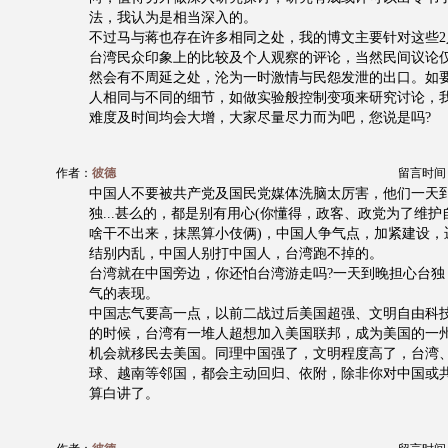
法，我认为是相当深入的。
不过马与蒋也存在许多相同之处，我的博文主要针对这些2
台湾民众印象上的比较及个人观察的评论，当然民间议论
然会有不周延之处，沦为一时激情与民怨发泄的出口。如要
人相同与不同的细节，如做实验般控制变项来研究讨论，
难度及时间均会大增，大家尽量尽力而为吧，您说是吗?
作者：
彼德
留言时间：20
中国人不要被共产党及国民党媒体洗脑太厉害，他们一天
独...甚么的，都是别有用心(你懂得，政客、政党为了维
啥干不出来，抹黑算小伎俩)，中国人争气点，加紧建设，
结别内乱，中国人别打中国人，台湾跑不掉的。
台湾就在中国旁边，你还怕台湾游走吗?一天到晚担心台独
气的表现。
中国志气要高一点，以前二战过后美国超强、文明自由科
的时候，台湾有一堆人超想加入美国联邦，成为美国的一
机会就移民去美国。同理中国强了，文明程度高了，台湾
球、越南等邻国，都会主动回归、依附，除非你对中国或
算白讲了。