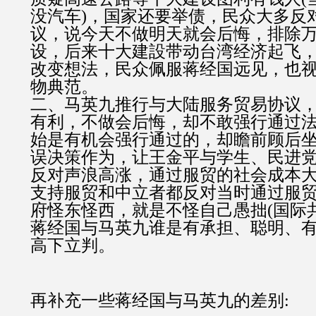
没汽车)，国家还要举债，民众大多反
议，说今天不做明天就会后悔，排除
设，后来十大建設带动台湾经济起飞
改变想法，民众佩服蒋经国远见，也
物典范。
二、马英九推行与大陆服务贸易协议
有利，不做会后悔，却不敢强行通过
始是有机会强行通过的，却瞻前顾后
误决策作为，让王金平与学生、民进
反对声浪高涨，通过服贸的社会成本
支持服贸和中立者都反对当时通过服
府怪东怪西，就是不怪自己愚拙(国际共
蒋经国与马英九谁是有承担、聪明、
高下立判。
再补充一些蒋经国与马英九的差别: