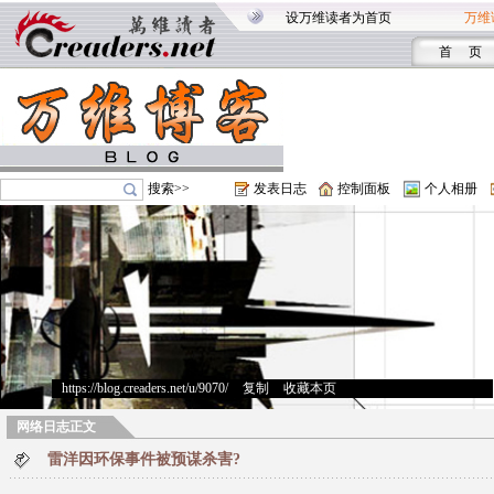
设万维读者为首页
万维
首 页
搜索>>
发表日志
控制面板
个人相册
https://blog.creaders.net/u/9070/
>
复制
>
收藏本页
网络日志正文
雷洋因环保事件被预谋杀害?