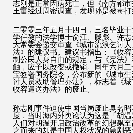
志刚是正常因病死亡，但《南方都市
王雷经过周密调查，发现孙是被毒打
二零零三年五月十四日，三名毕业于
学任教的法学博士俞江、滕彪、许志
大常委会递交审查《城市流浪乞讨人
法》的建议书。建议书指出：《收容
制公民人身自由的规定，与《宪法》
触，应予以改变或撤销。同年六月二
宝签署国务院令，公布新的《城市生
讨人员救助管理办法》，标志着《城
收容遣送办法》的废止。
孙志刚事件迫使中国当局废止臭名昭
度，当时海内外舆论认为这是「胡温
人们对胡温开启政治改革的幻想飙至
之而来的却是中国人权状况的急剧恶