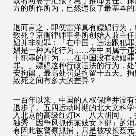
或者向妻子汇报？急于推卸责任、抹
方的所作所为，已然违反了最基本的
退而言之，即便雷洋真有嫖娼行为，
致死？京衡律师事务所创始人兼主任
娼并非犯罪：「在中国，违法跟犯罪
娼是一种风化行为……在中国属于违
于犯罪的行为……在中国没有嫖娼罪
罪。」嫖娼这种行政违法的行为，处
安拘留，最高处罚是拘留十五天。拘
致死之间有多大的差异？
一百年以来，中国的人权保障并没有
退步了。五四运动时期的北大文科学
入北京的高级红灯区「八大胡同」，
独秀「因争风抓伤某妓女下部」的消
有因此被警察抓捕，只是被校长蔡元