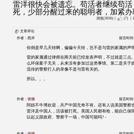
雷洋很快会被遗忘。苟活者继续苟活
死，少部分醒过来的聪明者，加紧办
浏览(3936)
(7)
文章评论
作者：西岸
留言时间：20
你倒是早几天转啊，偏偏今天转，岂不是与雷的家属的声
雷的家属通过律师在两天前已经发表声明，不过就是三点
么环保案子无关，从来没有参加过这类事情。第二是关于
流传的警察打人的录像不是与雷有关的。
所以。。。
作者：
彼德
留言时间：20
阿妞不牛博欢迎，共产中国无奇不有。还有人说美国警察
雷洋及中国人，活该被打死。美国人民都有枪，能自己保
以起义跟政府、警察干一场，中国可能吗? -
作者：
彼德
留言时间：20