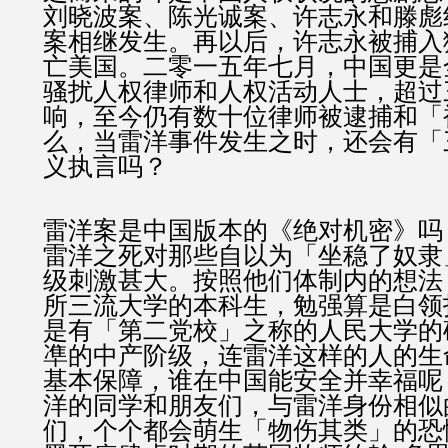
刘晓波案、陈光诚案、许志永和滕彪
案相继发生。再以后，许志永被捕入
亡美国。二零一五年七月，中国更是
骚扰人权律师和人权活动人士，超过
响，至今仍有数十位律师被逮捕和「
么，当雷洋事件发生之时，还会有「
义执言吗？
雷洋案是中国版本的《绝对机密》吗
雷洋之死对那些自以为「坐稳了奴隶
级刺激甚大。按照他们体制内的想法
所三流大学的本科生，勉强算是白领
是有「第二党校」之称的人民大学的
凖的中产阶级，连雷洋这样的人的生
基本保障，谁在中国能安全并幸福呢
洋的同学和朋友们，与雷洋身份相似
们，个个都会萌生「物伤其类」的恐