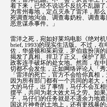
着下来，已经不说话不反抗不乱蹦了
为常州毒地，定点灭杀了雷洋，那么
死调查地沟油、调查毒奶粉、调查毒
恶意谋杀事件。」
雷洋之死，宛如好莱坞电影《绝对机密》(Th
brief, 1993)的现实生活版。不过
佐．华盛顿和茱莉亚．罗伯兹扮演的
揭发了真相、捍卫了正义、保护了那
政客连手破坏的处女地。然而，在中
切都不会发生，正如网络评论人「秀
「雷洋的死亡，官方不会给你真相，
因为所有部门都有一个共同的老大，
大的马仔，出了事情，马仔不会互相
摆平，共同为老大效犬马之劳。如果
子，马仔们的任务就是不遗余力地遮
国这片神奇的土地上，还有更残暴的