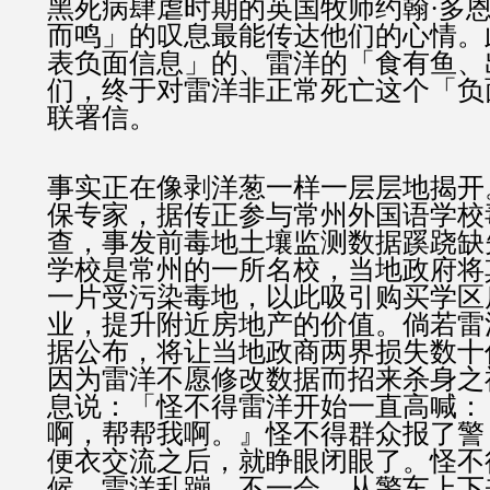
黑死病肆虐时期的英国牧师约翰·多
而鸣」的叹息最能传达他们的心情。
表负面信息」的、雷洋的「食有鱼、
们，终于对雷洋非正常死亡这个「负
联署信。
事实正在像剥洋葱一样一层层地揭开
保专家，据传正参与常州外国语学校
查，事发前毒地土壤监测数据蹊跷缺
学校是常州的一所名校，当地政府将
一片受污染毒地，以此吸引购买学区
业，提升附近房地产的价值。倘若雷
据公布，将让当地政商两界损失数十
因为雷洋不愿修改数据而招来杀身之
息说：「怪不得雷洋开始一直高喊：
啊，帮帮我啊。』怪不得群众报了警
便衣交流之后，就睁眼闭眼了。怪不
候，雷洋乱蹦。不一会，从警车上下