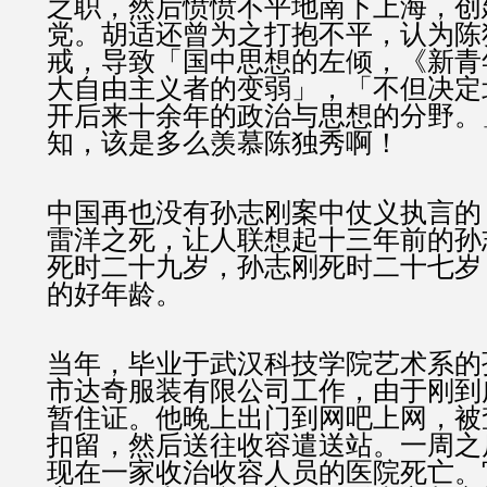
之职，然后愤愤不平地南下上海，创
党。胡适还曾为之打抱不平，认为陈
戒，导致「国中思想的左倾，《新青
大自由主义者的变弱」，「不但决定
开后来十余年的政治与思想的分野。
知，该是多么羡慕陈独秀啊！
中国再也没有孙志刚案中仗义执言的
雷洋之死，让人联想起十三年前的孙
死时二十九岁，孙志刚死时二十七岁
的好年龄。
当年，毕业于武汉科技学院艺术系的
市达奇服装有限公司工作，由于刚到
暂住证。他晚上出门到网吧上网，被
扣留，然后送往收容遣送站。一周之
现在一家收治收容人员的医院死亡。