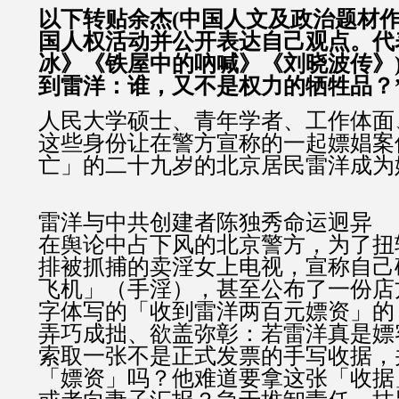
以下转贴余杰(中国人文及政治题材
国人权活动并公开表达自己观点。代
冰》《铁屋中的吶喊》《刘晓波传》)
到雷洋：谁，又不是权力的牺牲品？
人民大学硕士、青年学者、工作体面
这些身份让在警方宣称的一起嫖娼案
亡」的二十九岁的北京居民雷洋成为
雷洋与中共创建者陈独秀命运迥异
在舆论中占下风的北京警方，为了扭
排被抓捕的卖淫女上电视，宣称自己
飞机」（手淫），甚至公布了一份店
字体写的「收到雷洋两百元嫖资」的
弄巧成拙、欲盖弥彰：若雷洋真是嫖
索取一张不是正式发票的手写收据，
「嫖资」吗？他难道要拿这张「收据