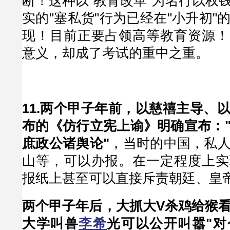
断！这种以"教育改革"为名行以权
实的"塞私货"行为已经在"小升初"
现！目前正要占领高等教育资源！
意义，却成了考试的重中之重。
11.两个甲子年前，以慈禧主导、
布的《仿行立宪上谕》明确宣布：
庶政公诸舆论"
，当时的中国，私
山等，可以办报。在一定程度上实
报纸上甚至可以直接斥责朝廷、皇
两个甲子年后，大抓大V杀鸡给猴
大学叫兽
李希
光可以公开叫嚣"对