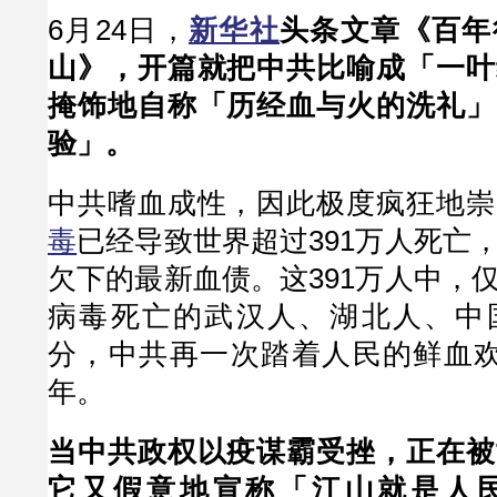
6月24日，
新华社
头条文章《百年
山》，开篇就把中共比喻成「一叶
掩饰地自称「历经血与火的洗礼」
验」。
中共嗜血成性，因此极度疯狂地崇
毒
已经导致世界超过391万人死亡
欠下的最新血债。这391万人中，
病毒死亡的武汉人、湖北人、中
分，中共再一次踏着人民的鲜血欢
年。
当中共政权以疫谋霸受挫，正在被
它又假意地宣称「江山就是人