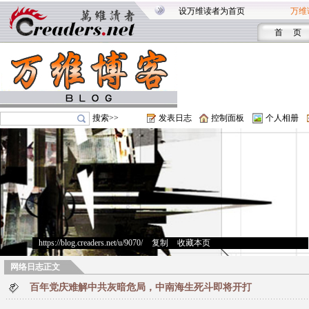
设万维读者为首页
万维
首 页
搜索>>
发表日志
控制面板
个人相册
https://blog.creaders.net/u/9070/
>
复制
>
收藏本页
网络日志正文
百年党庆难解中共灰暗危局，中南海生死斗即将开打