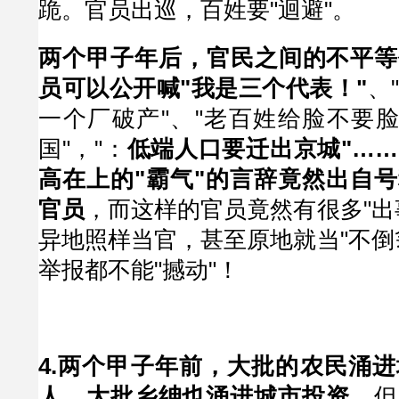
跪。官员出巡，百姓要"迴避"。
两个甲子年后，官民之间的不平等
员可以公开喊"我是三个代表！"
、
一个厂破产"、"老百姓给脸不要脸
国"，"：
低端人口要迁出京城"…
高在上的"霸气"的言辞竟然出自号
官员
，而这样的官员竟然有很多"出
异地照样当官，甚至原地就当"不倒
举报都不能"撼动"！
4.两个甲子年前，大批的农民涌
人，大批乡绅也涌进城市投资
。但