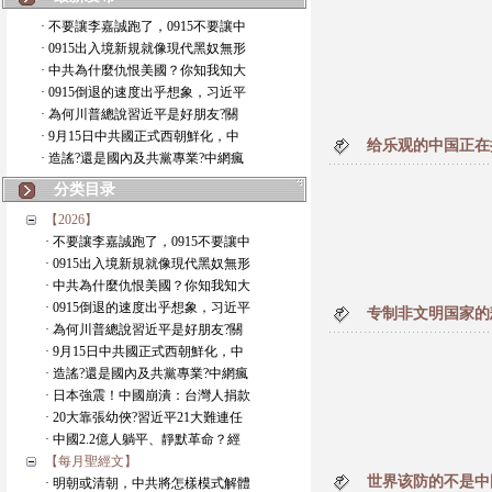
· 不要讓李嘉誠跑了，0915不要讓中
· 0915出入境新規就像現代黑奴無形
· 中共為什麼仇恨美國？你知我知大
· 0915倒退的速度出乎想象，习近平
· 為何川普總說習近平是好朋友?關
· 9月15日中共國正式西朝鮮化，中
给乐观的中国正在
· 造謠?還是國內及共黨專業?中網瘋
分类目录
【2026】
· 不要讓李嘉誠跑了，0915不要讓中
· 0915出入境新規就像現代黑奴無形
· 中共為什麼仇恨美國？你知我知大
· 0915倒退的速度出乎想象，习近平
专制非文明国家的
· 為何川普總說習近平是好朋友?關
· 9月15日中共國正式西朝鮮化，中
· 造謠?還是國內及共黨專業?中網瘋
· 日本強震！中國崩潰：台灣人捐款
· 20大靠張幼俠?習近平21大難連任
· 中國2.2億人躺平、靜默革命？經
【每月聖經文】
世界该防的不是中
· 明朝或清朝，中共將怎樣模式解體