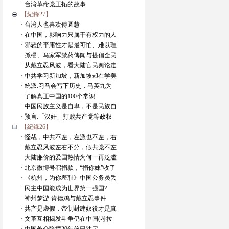
· 台湾革命党王拓的故事
【紀錄27】
· 台湾人也喜欢傅圆慧
· 在中国，影响力只属于有权力的人
· 邪恶的平庸性才是最可怕、难以理
· 孫楊、马家军禁药傳闻与提倡全民
· 从戴立忍风波，看大陆官民舆论走
· 中共学习新加坡，新加坡却在学美
· 統派:习马会写下历史，马英九为
· 了解真正中国的100个常识
· 中国民族主义是自卑，不是民族自
· 预言:「汉奸」打败共产党等政权
【紀錄26】
· 怪哉，中共不左，左派也不左，右
· 戴立忍风波左右不分，假共党不左
· 大陆廉价的爱国热情为何一再泛滥
· 北京微博号召捐款，“捐你妹”收了
· 《杭州，为你羞耻》中国公务员丢
· 民主中国能成为世界第一强国?
· 神州梦游-肯德鸡与戴立忍事件
· 共产是虚假，帝制封建奴役才是真
· 文革互相揭发斗争仍在中国(考拉