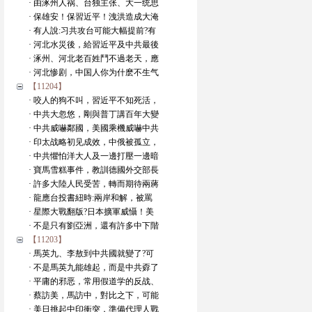
· 由涿州人祸、台独主张、大一统思
· 保雄安！保習近平！洩洪造成大淹
· 有人說:习共攻台可能大幅提前?有
· 河北水災後，給習近平及中共最後
· 涿州、河北老百姓鬥不過老天，應
· 河北惨剧，中国人你为什麽不生气
【11204】
· 咬人的狗不叫，習近平不知死活，
· 中共大忽悠，剛與普丁講百年大變
· 中共威嚇鄰國，美國乘機威嚇中共
· 印太战略初见成效，中俄被孤立，
· 中共懼怕洋大人及一邊打壓一邊暗
· 寶馬雪糕事件，教訓德國外交部長
· 許多大陸人民受苦，轉而期待兩蔣
· 龍應台投書紐時:兩岸和解，被罵
· 星際大戰翻版?日本擴軍威懾！美
· 不是只有劉亞洲，還有許多中下階
【11203】
· 馬英九、李敖到中共國就變了?可
· 不是馬英九能雄起，而是中共孬了
· 平庸的邪恶，常用假道学的反战、
· 蔡訪美，馬訪中，對比之下，可能
· 美日挑起中印衝突，準備代理人戰