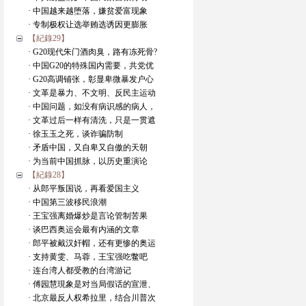
· 中国越来越堕落，嫌贫爱富现象
· 专制极权让选举贿选诱因更膨胀
【紀錄29】
· G20现代朱门酒肉臭，路有冻死骨?
· 中国G20的特殊国内需要，共党优
· G20高调铺张，彰显卑微暴发户心
· 文革是暴力、不文明、反民主运动
· 中国问题，如没有病识感的病人，
· 文革过后一样有清洗，只是一贯遮
· 徐玉玉之死，谈诈骗防制
· 矛盾中国，又自卑又自傲的天朝
· 为当前中国抓脉，以历史重演论
【紀錄28】
· 从郎平叛国说，再看爱国主义
· 中国第三波移民浪潮
· 王宝强离婚爆炒是言论管制苦果
· 谈巴西奥运会最有内涵的文章
· 郎平被戴汉奸帽，还有更惨的奥运
· 支持黄雯、马蓉，王宝强吃鳖吧
· 连台湾人都受教的台湾游记
· 傅园慧現象是对当局假话的宣泄、
· 北京最反人权希拉里，结合川普次