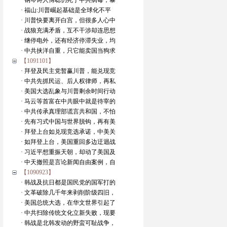
· 钢琴诗人傅聪仍死于中共病毒，暴
· 福山:川普崛起基础是全球化不平
· 川普快要离开白宫，但很多人心中
· 战狼充满矛盾，互不干涉却连思想
· 继停电外，还有经济停滞失业，均
· 中共挟洋自重，只它能卖国当狗求
【1091101】
· 拜登及民主党暂赢川普，能兑现竞
· 中共先抓民运、后人权律师，再私
· 美国大选乱象与川普剩余时间行动
· 马云等首富在中共眼中就是待宰的
· 中共传承真理部谎言共和国，不怕
· 先有习式中国与世界脱钩，再有美
· 拜登上台如兑现竞选承诺，中美关
· 如拜登上台，美国重回多边迂迴战
· 习近平想重振天朝，却动了美国及
· 中天撤照是言论新闻自由案例，自
【1090923】
· 韩战及抗日都是国民党的国军打的
· 文革破除几千年来剥削阶级四旧，
· 美国总统大选，在华文世界引起了
· 中共扫除传统文化立新失败，现要
· 韩战是北韩发动的野蛮可耻战争，