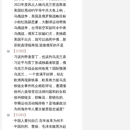
· 2022年度风云人物乌克兰哲连斯基
· 美国狂甩动钓竿等中共大鱼上钩，
· 乌俄战争，美国及俄罗斯战略目标
· 小粉红跪舔恶爹，大翻译运动帮推
· 乌俄战争，台湾前空军副司令中将
· 乌俄战，俄军工吹嘘幻灭，美独霸
· 美国不出兵，就可以搞死中俄，新
· 苏联真理报再现:迎接俄军的不是
【11102】
· 习误判带衰普丁，也误判乌克兰喜
· 习近平与普丁形成独裁者联盟，俄
· 乌克兰开战会如何收尾？国际预测
· 乌克兰， 一个曾满手好牌，却左
· 欧洲再现新铁幕，欧美将力挺乌克
· 铁链女事件民众精彩评论，遭遇悽
· 徐州八孩母背后法律问题和妇女权
· 徐州锁链女，耶稣说：那锁住的、
· 华裔运动员动辄得咎？是地缘政治
· 为何海外华人屡次被质疑忠诚度?
【11101】
· 中国人要问自己:百年改革为何不
· 中国刘邦、曹操、毛泽东腹黑兴起