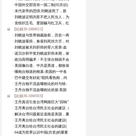
· 中国外交部宣布一国二制(92共识)
· 末代皇帝的恐惧:刘晓波死了，朕
· 刘晓波证明共匪不把人民当人，为
· 党组织五毛、爱国贼与红卫兵，红
【紀錄39-1060611】
· 刘晓波与世界独裁政权，历史一再
· 刘晓波罹癌，春蚕到死丝方尽，对
· 刘晓波被关到肝癌的零八宪章-血
· 诺贝尔和平奖刘晓波肝癌末期，保
· 政治高明骗术：不主张台独就不会
· 美国像白道、中共是黑道，都收保
· 嘴炮台独派的根基-美国的一中各
· 巴中建交有好处?屁民看热闹，内
· 王丹台独不流血嘴炮论的对与错-
· 王丹台独不流血嘴砲论依据:美国
【紀錄38-1060503】
· 王丹真话引发台湾网路巨大“回响”
· 王丹离台给台湾民主社会的建议（
· 解决台湾问题最近道路是美国，屡
· 王丹离台给台湾民主社会的建议(
· 王丹离台给台湾民主社会的建议(
· 64成为世界认识中国(共党)的重要