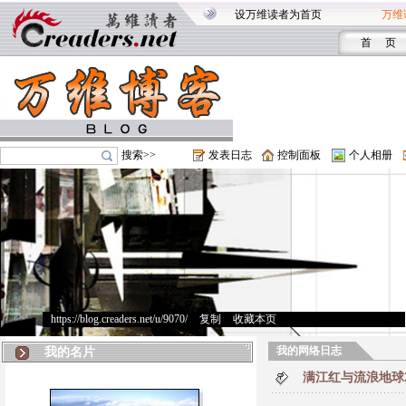
设万维读者为首页
万维
首 页
搜索>>
发表日志
控制面板
个人相册
https://blog.creaders.net/u/9070/
>
复制
>
收藏本页
我的网络日志
我的名片
满江红与流浪地球