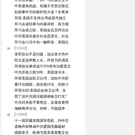
· 中共信仰破产，共产与民族主义学
· 中美避免热战，却避不开意识形态
· 彭帅事件为何掀轩然大波？冬奥来
· 拜登:美国不支持台湾改国号独立
· 拜习会谈结果与内幕评析，双方都
· 拜习会谈之际，美国会议员拜访台
· 中共黑道化催生社会恶质化，社会
· 拜习会11月中旬一触即发，美国出
【11010】
· 美军驻台不是问题，说出来才伤中
· 民主是选举数人头，拜登为民调及
· 拜登组合拳求战?CNN突专访蔡英文
· 中共庆祝入联50年，美国泼冷水，
· 拜登美国会防卫台湾，说给中共听
· 要讨论嫖娼，就全面讨论，别抓小
· 拜登出招:美国必会保卫台湾，全
· 普丁说中共国没能源储备怎打仗?
· 中共封杀歌手黄明志，反激发黄明
· 海峡两岸分治、对峙，可能战争，
【11009】
· 十一国庆爆发能源等危机，内外交
· 孟晚舟获释成中共爱国洗脑题材
· 德国变天，欧洲与英美基督教文化