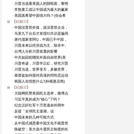
· 川普当选看美国人的阴暗面，黎明
· 常熟童工或让中国成为最大的赢家
· 美国真希望中国强大吗？(你会希
【紀錄33】
· 中国没普世价值，就没普世企业，
· 马英九下台后才发现92共识是骗局
· 唐代儒家变阿Q，中国已不中国，
· 川普未来以经济战为主，除非中、
· 台灣人分析川普當選的影響
· 中共如囚犯嘲笑外面自由世界(美
· 川普奇迹，川普学正紅，研究川普
· 川普当选，世界变天，多极世界，
· 基督徒如何面对高涨的同性恋运动
· 韩国人在愤怒什么?(朴槿惠丑闻)
【紀錄32】
· 大陆网民赞美国民主选举，微博点
· 习近平真的成为“核心”了吗？
· 纪念汉奸红军十万里逃命80周年
· 反驳「全球民主退潮」说
· 中国未来的几种可能方式
· 从中国式感恩看中国文化不能普世
· 陈破空：美大选今显民主制度的长