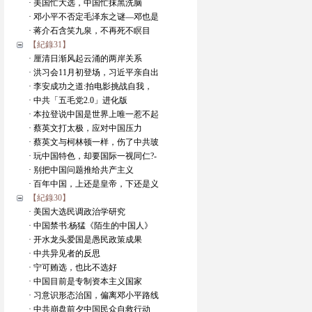
· 美国忙大选，中国忙抹黑洗脑
· 邓小平不否定毛泽东之谜—邓也是
· 蒋介石含笑九泉，不再死不瞑目
【紀錄31】
· 厘清日渐风起云涌的两岸关系
· 洪习会11月初登场，习近平亲自出
· 李安成功之道:拍电影挑战自我，
· 中共「五毛党2.0」进化版
· 本拉登说中国是世界上唯一惹不起
· 蔡英文打太极，应对中国压力
· 蔡英文与柯林顿一样，伤了中共玻
· 玩中国特色，却要国际一视同仁?-
· 别把中国问题推给共产主义
· 百年中国，上还是皇帝，下还是义
【紀錄30】
· 美国大选民调政治学研究
· 中国禁书:杨猛《陌生的中国人》
· 开水龙头爱国是愚民政策成果
· 中共异见者的反思
· 宁可贿选，也比不选好
· 中国目前是专制资本主义国家
· 习意识形态治国，偏离邓小平路线
· 中共崩盘前夕中国民众自救行动