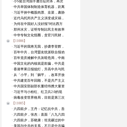
· 小S挺台湾国手遭出征封杀，再次
· 中共举国体制制造体育机器，距离
· 习近平挟中概股肉票、韭菜，裹胁
· 近代乌托邦共产主义演变成灾祸，
· 为何在中国好人没好报?对比西方
· 郑州水灾，证明专制比民主有效率
· 中华专制文化怪圈，贪官污民财，
【11006】
· 习近平的我将无我，抄袭李登辉，
· 百年中共，台湾盟友统派联合报劝
· 百年党庆难解中共灰暗危局，中南
· 中国文化的内核就是欺骗，中共是
· 香港苹果日报熄灯，升高中共与民
· 从「小平」到「躺平」，改革开放
· 中共建党百年回顾，不是共产主义
· 中共国安部副部长董经纬携大量资
· 习近平与小粉红、红卫兵2.0的现
· 病毒改变世界格局，目前是第三次
【11005】
· 六四前夕，王丹：记忆抗中共，吾
· 六四前夕，张杰：直面「八九六四
· 六四前夕，苏晓康：坦克碾过的中
· 美国与中共的关系，不只是中共骗