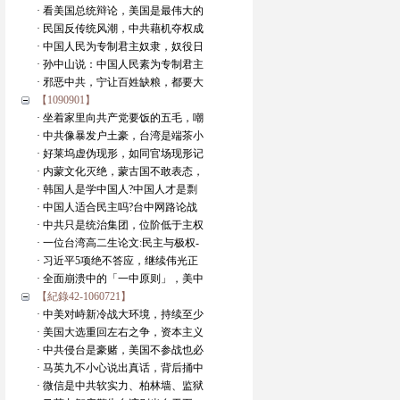
· 看美国总统辩论，美国是最伟大的
· 民国反传统风潮，中共藉机夺权成
· 中国人民为专制君主奴隶，奴役日
· 孙中山说：中国人民素为专制君主
· 邪恶中共，宁让百姓缺粮，都要大
【1090901】
· 坐着家里向共产党要饭的五毛，嘲
· 中共像暴发户土豪，台湾是端茶小
· 好莱坞虚伪现形，如同官场现形记
· 内蒙文化灭绝，蒙古国不敢表态，
· 韩国人是学中国人?中国人才是剽
· 中国人适合民主吗?台中网路论战
· 中共只是统治集团，位阶低于主权
· 一位台湾高二生论文:民主与极权-
· 习近平5项绝不答应，继续伟光正
· 全面崩溃中的「一中原则」，美中
【紀錄42-1060721】
· 中美对峙新冷战大环境，持续至少
· 美国大选重回左右之争，资本主义
· 中共侵台是豪赌，美国不参战也必
· 马英九不小心说出真话，背后捅中
· 微信是中共软实力、柏林墙、监狱