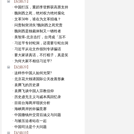
【紀錄21】
· 中国打压，重蹈李登辉获高票支持
· 魏则西之死，绝对权力绝对腐化
· 文革50年，谁在为文革招魂？
· 问责制突消失?魏则西之死究责
· 魏则西是独裁体制又一牺牲者
· 美智库-北京击打，台湾成「压不
· 习近平专封蛇洞，还需要引蛇出洞
· 习近平从论文作假到专讲骗话
· 要大家讲真话，不打棍子，真是笑
· 为何大家不相信习近平?
【紀錄20】
· 这样作中国人如何光荣?
· 北京花大钱请国际公关改善形象
· 袁腾飞的历史课
· 袁腾飞谈中国人宗教信仰
· 历史虚无主义与戚本禹回忆录
· 目前台海两岸现状分析
· 海峡两岸的诈骗竞赛
· 中国撒钱外交背后涵义与问题
· 与被压迫者站在一起
· 中国司法是个大问题
【紀錄19】