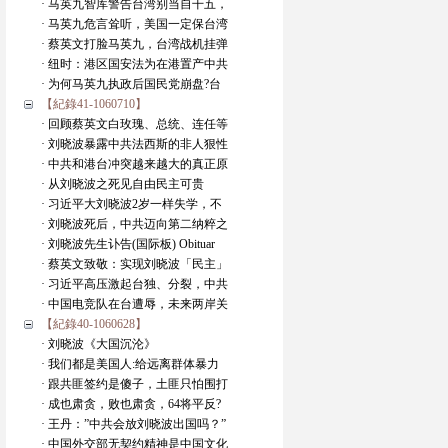
· 马英九智库警告台湾别当自干五，
· 马英九危言耸听，美国一定保台湾
· 蔡英文打脸马英九，台湾战机挂弹
· 纽时：港区国安法为在港置产中共
· 为何马英九执政后国民党崩盘?台
【紀錄41-1060710】
· 回顾蔡英文白玫瑰、总统、连任等
· 刘晓波暴露中共法西斯的非人狠性
· 中共和港台冲突越来越大的真正原
· 从刘晓波之死见自由民主可贵
· 习近平大刘晓波2岁一样失学，不
· 刘晓波死后，中共迈向第二纳粹之
· 刘晓波先生讣告(国际板) Obituar
· 蔡英文致敬：实现刘晓波「民主」
· 习近平高压激起台独、分裂，中共
· 中国电竞队在台遭辱，未来两岸关
【紀錄40-1060628】
· 刘晓波《大国沉沦》
· 我们都是美国人:给远离群体暴力
· 跟共匪签约是傻子，土匪只怕围打
· 成也肃贪，败也肃贪，64将平反?
· 王丹：”中共会放刘晓波出国吗？”
· 中国外交部无契约精神是中国文化