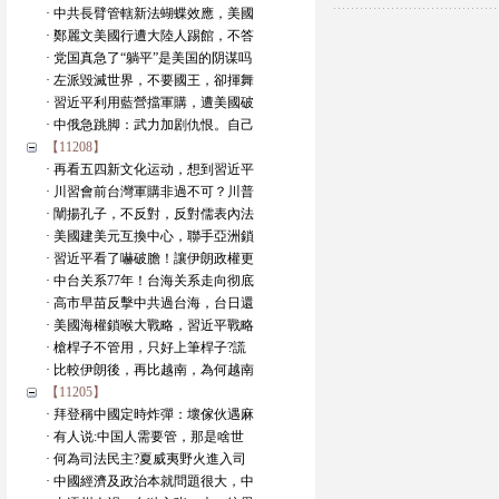
· 中共長臂管轄新法蝴蝶效應，美國
· 鄭麗文美國行遭大陸人踢館，不答
· 党国真急了“躺平”是美国的阴谋吗
· 左派毀滅世界，不要國王，卻揮舞
· 習近平利用藍營擋軍購，遭美國破
· 中俄急跳脚：武力加剧仇恨。自己
【11208】
· 再看五四新文化运动，想到習近平
· 川習會前台灣軍購非過不可？川普
· 闡揚孔子，不反對，反對儒表內法
· 美國建美元互換中心，聯手亞洲鎖
· 習近平看了嚇破膽！讓伊朗政權更
· 中台关系77年！台海关系走向彻底
· 高市早苗反擊中共過台海，台日還
· 美國海權鎖喉大戰略，習近平戰略
· 槍桿子不管用，只好上筆桿子?謊
· 比較伊朗後，再比越南，為何越南
【11205】
· 拜登稱中國定時炸彈：壞傢伙遇麻
· 有人说:中国人需要管，那是啥世
· 何為司法民主?夏威夷野火進入司
· 中國經濟及政治本就問題很大，中