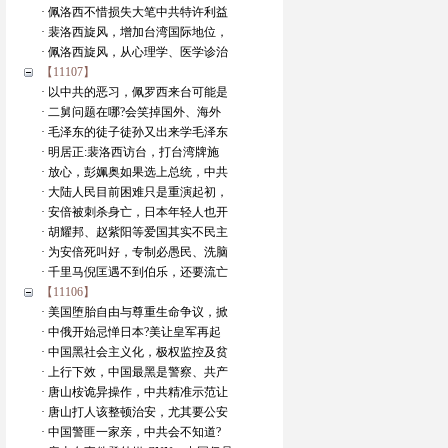
· 佩洛西不惜损失大笔中共特许利益
· 裴洛西旋风，增加台湾国际地位，
· 佩洛西旋风，从心理学、医学诊治
【11107】
· 以中共的恶习，佩罗西来台可能是
· 二舅问题在哪?会笑掉国外、海外
· 毛泽东的徒子徒孙又出来学毛泽东
· 明居正:裴洛西访台，打台湾牌施
· 放心，彭姵奥如果选上总统，中共
· 大陆人民目前困难只是重演起初，
· 安倍被刺杀身亡，日本年轻人也开
· 胡耀邦、赵紫阳等爱国其实不民主
· 为安倍死叫好，专制必愚民、洗脑
· 千里马倪匡遇不到伯乐，还要流亡
【11106】
· 美国堕胎自由与尊重生命争议，掀
· 中俄开始忌惮日本?美让皇军再起
· 中国黑社会主义化，极权监控及贫
· 上行下效，中国最黑是警察、共产
· 唐山桉诡异操作，中共精准示范让
· 唐山打人该整顿治安，尤其要公安
· 中国警匪一家亲，中共会不知道?