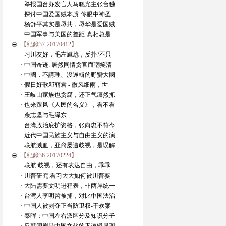
· 举报国台办发言人马晓光主张台独
· 探讨中国爱国贼本质-你眼中神圣
· 杨舒平其实是辱共，辱华是爱国贼
· 中国军事与美国的差距-真相总是
【紀錄37-20170412】
· 习川友好，毛左尴尬，反扑?不只
· 中国奇迹: 居然同情贪官而嘲笑清
· 中國，不講理、沒邏輯的野蠻大國
· 假日好歌邓丽君 - 微风细雨，世
· 王岐山家族也贪腐，还正气凛然抓
· 也来跟风《人民的名义》，看不看
· 余志坚与毛泽东
· 台湾政治庇护资格，张向忠不符今
· 近代中国民族主义与自由主义的演
· 联航溅血，亚裔屡遭歧视，是误解
【紀錄36-20170224】
· 联航:歧视，还有表达自由，乖乖
· 川普研究:看习大大如何被川普耍
· 大陆需要文明进程表，非两岸统一
· 台湾人李明哲被捕，对比中国法治
· 中国人被剥夺正当防卫权-于欢案
· 秦晖：中国左右派区分及知识分子