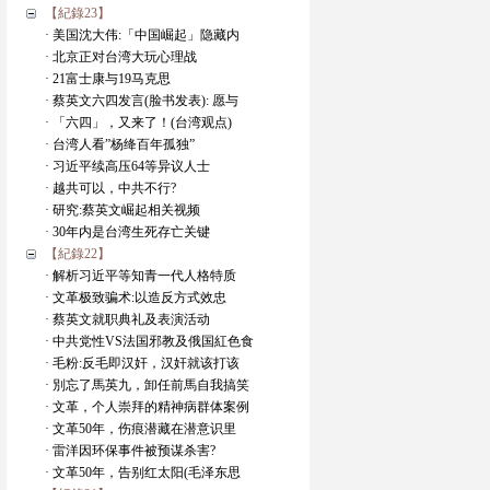
【紀錄23】
· 美国沈大伟:「中国崛起」隐藏内
· 北京正对台湾大玩心理战
· 21富士康与19马克思
· 蔡英文六四发言(脸书发表): 愿与
· 「六四」，又来了！(台湾观点)
· 台湾人看”杨绛百年孤独”
· 习近平续高压64等异议人士
· 越共可以，中共不行?
· 研究:蔡英文崛起相关视频
· 30年内是台湾生死存亡关键
【紀錄22】
· 解析习近平等知青一代人格特质
· 文革极致骗术:以造反方式效忠
· 蔡英文就职典礼及表演活动
· 中共党性VS法国邪教及俄国紅色食
· 毛粉:反毛即汉奸，汉奸就该打该
· 別忘了馬英九，卸任前馬自我搞笑
· 文革，个人崇拜的精神病群体案例
· 文革50年，伤痕潜藏在潜意识里
· 雷洋因环保事件被预谋杀害?
· 文革50年，告别红太阳(毛泽东思