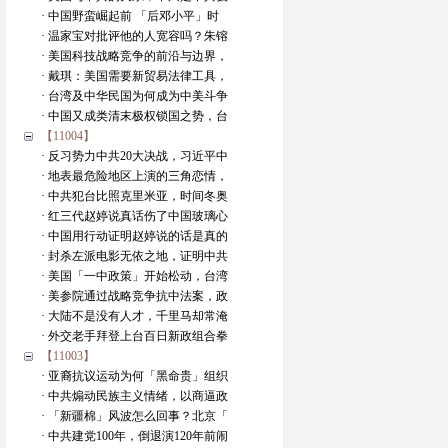
· 中国野蛮崛起前 「后邓小平」时
· 温家宝对批评他的人宽容吗？朱镕
· 美国科技战略竞争的前沿与边界，
· 戴琪：美国需要新贸易法律工具，
· 台湾及中华民国为何成为中美斗争
· 中国又成类清末极权锁国之势，台
【11004】
· 反习势力中共20大决战，习近平中
· 地表最危险地区上演的三角恋情，
· 中共犯台比照克里米亚，时间冬奥
· 红三代赵婷说真话伤了中国玻璃心
· 中国用行动证明赵婷说的话是真的
· 封杀左派电影无依之地，证明中共
· 美国「一中政策」开始松动，台湾
· 美参院通过战略竞争抗中法案，政
· 大陆不是没有人才，千里马却常淹
· 外交老手拜登上台百日新政组合拳
【11003】
· 亚裔抗议运动为何「黑命贵」组织
· 中共煽动民族主义情绪，以商逼政
· 「新疆棉」风波怎么回事？北京「
· 中共建党100年，倒退演120年前闹