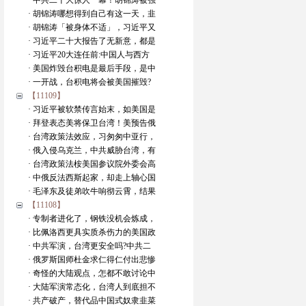
· 中共二十大惊人一幕！胡锦涛被强
· 胡锦涛哪想得到自己有这一天，韭
· 胡锦涛「被身体不适」，习近平又
· 习近平二十大报告了无新意，都是
· 习近平20大连任前:中国人与西方
· 美国炸毁台积电是最后手段，是中
· 一开战，台积电将会被美国摧毁?
【11109】
· 习近平被软禁传言始末，如美国是
· 拜登表态美将保卫台湾！美预告俄
· 台湾政策法效应，习匆匆中亚行，
· 俄入侵乌克兰，中共威胁台湾，有
· 台湾政策法桉美国参议院外委会高
· 中俄反法西斯起家，却走上轴心国
· 毛泽东及徒弟吹牛响彻云霄，结果
【11108】
· 专制者进化了，钢铁没机会炼成，
· 比佩洛西更具实质杀伤力的美国政
· 中共军演，台湾更安全吗?中共二
· 俄罗斯国师杜金求仁得仁付出悲惨
· 奇怪的大陆观点，怎都不敢讨论中
· 大陆军演常态化，台湾人到底担不
· 共产破产，替代品中国式奴隶韭菜