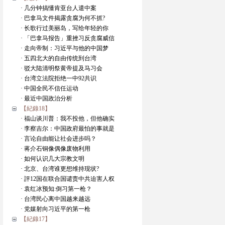
· 几分钟搞懂肯亚台人遣中案
· 巴拿马文件揭露贪腐为何不抓?
· 长歌行过美丽岛，写给年轻的你
· 「巴拿马报告」重挫习反贪腐威信
· 走向帝制：习近平与他的中国梦
· 五四北大的自由传统到台湾
· 驳大陆清明祭黄帝提及马习会
· 台湾立法院拒绝一中92共识
· 中国全民不信任运动
· 最近中国政治分析
【紀錄18】
· 福山谈川普：我不投他，但他确实
· 李察吉尔：中国政府最怕的事就是
· 言论自由能让社会进步吗？
· 蒋介石铜像偶像废物利用
· 如何认识几大宗教文明
· 北京、台湾谁更想维持现状?
· 評12国在联合国谴责中共迫害人权
· 袁红冰预知:倒习第一枪？
· 台湾民心离中国越来越远
· 党媒射向习近平的第一枪
【紀錄17】