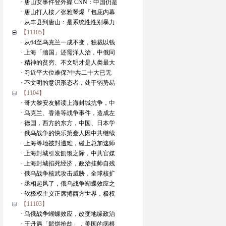
· 唐山女事件登外媒 CNN：中国仍是
· 唐山打人桉／张雅琴爆「包庇内幕
· 从丰县到唐山：是系统性性别暴力
【11105】
· 从64至乌克兰一成不变，独裁以钱
· 上海「牆国」还需洋人治，中俄同
· 精神的贫穷、不文明才是人类最大
· 习近平大位难保?中共二十大已无
· 不文明的意识形态者，处于弱势易
【1104】
· 哥大黎安友解读上海封城抗争，中
· 乌克兰、香港等战争事件，造成左
· 德国，西方的东方，中国、日本学
· 俄乌战争的快乐第叁人因中共继续
· 上海等地被封遭难，碰上总加速师
· 上海封城引发飢饿之际，中共官媒
· 上海封城掐死经济，政治挂帅自残
· 俄乌战争核武攻击威胁，全球核扩
· 丞相起风了，俄乌战争蝴蝶效应之
· 软极权主义正席捲西方世界，极权
【11103】
· 乌俄战争蝴蝶效应，改变地缘政治
· 王丹遇「鬆饼抢劫」，美国的病根