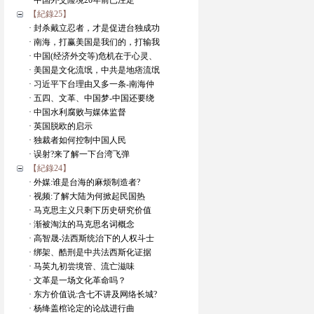
· 中国外交险境20年前已注定
【紀錄25】
· 封杀戴立忍者，才是促进台独成功
· 南海，打赢美国是我们的，打输我
· 中国(经济外交等)危机在于心灵、
· 美国是文化流氓，中共是地痞流氓
· 习近平下台理由又多一条-南海仲
· 五四、文革、中国梦-中国还要绕
· 中国水利腐败与媒体监督
· 英国脱欧的启示
· 独裁者如何控制中国人民
· 误射?来了解一下台湾飞弹
【紀錄24】
· 外媒:谁是台海的麻烦制造者?
· 视频:了解大陆为何掀起民国热
· 马克思主义只剩下历史研究价值
· 渐被淘汰的马克思名词概念
· 高智晟-法西斯统治下的人权斗士
· 绑架、酷刑是中共法西斯化证据
· 马英九初尝境管、流亡滋味
· 文革是一场文化革命吗？
· 东方价值说:含七不讲及网络长城?
· 杨绛盖棺论定的论战进行曲