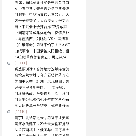
· 震惊，白纸革命可能是中共自导自
· 别小看中共，丧事喜办是中共传统
· 习躺平「中华病毒伟大复兴」、人
· 方舟子骂错了，人命关天，张文宏
· 当下中共会不会打台湾?或是放弃
· 中国清零造成集体创伤，疫情反扑
· 世界盃梅西、刘晓波 VS 中国清零
· 【白纸革命】习近平怕了！？A4证
· 白纸革命，中国梦被人民拒绝，纽
· A4白纸革命留名青史，历史从54、
【11111】
· 听选票说话！台湾地方选举绿营怎
· 台湾蓝营大胜，蒋介石曾孙蒋万安
· 美期中选举「红潮」未现原因，民
· 迎接习皇帝新中国:一、文字狱，
· 习终身执政、拜登选举小胜，拜习
· 习近平处境类似七十年前的蒋介石
· 20大后改革开放结束，你准备好面
【11110】
· 普丁让北约活过来，习近平让美国
· 黄河水倒流了，20大最大输家是邓
· 法兰西斯福山：俄国与中国尽显大