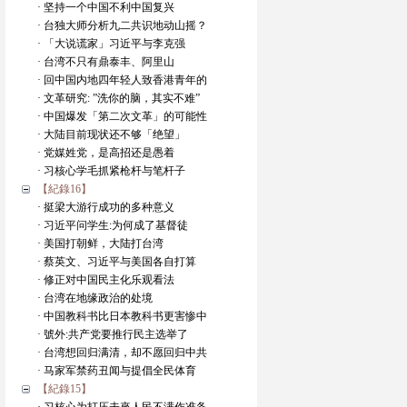
· 坚持一个中国不利中国复兴
· 台独大师分析九二共识地动山摇？
· 「大说谎家」习近平与李克强
· 台湾不只有鼎泰丰、阿里山
· 回中国内地四年轻人致香港青年的
· 文革研究: ”洗你的脑，其实不难”
· 中国爆发「第二次文革」的可能性
· 大陆目前现状还不够「绝望」
· 党媒姓党，是高招还是愚着
· 习核心学毛抓紧枪杆与笔杆子
【紀錄16】
· 挺梁大游行成功的多种意义
· 习近平问学生:为何成了基督徒
· 美国打朝鲜，大陆打台湾
· 蔡英文、习近平与美国各自打算
· 修正对中国民主化乐观看法
· 台湾在地缘政治的处境
· 中国教科书比日本教科书更害惨中
· 號外:共产党要推行民主选举了
· 台湾想回归满清，却不愿回归中共
· 马家军禁药丑闻与提倡全民体育
【紀錄15】