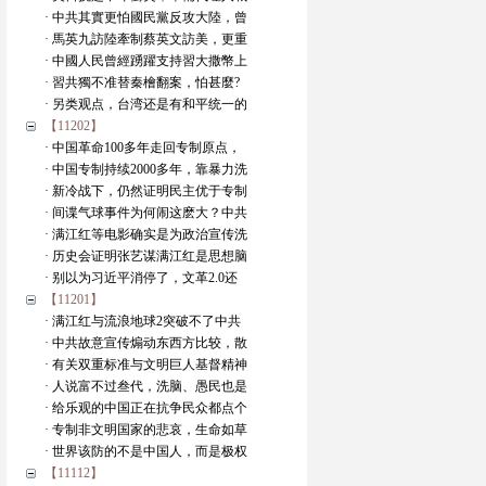
· 中共其實更怕國民黨反攻大陸，曾
· 馬英九訪陸牽制蔡英文訪美，更重
· 中國人民曾經踴躍支持習大撒幣上
· 習共獨不准替秦檜翻案，怕甚麼?
· 另类观点，台湾还是有和平统一的
【11202】
· 中国革命100多年走回专制原点，
· 中国专制持续2000多年，靠暴力洗
· 新冷战下，仍然证明民主优于专制
· 间谍气球事件为何闹这麽大？中共
· 满江红等电影确实是为政治宣传洗
· 历史会证明张艺谋满江红是思想脑
· 别以为习近平消停了，文革2.0还
【11201】
· 满江红与流浪地球2突破不了中共
· 中共故意宣传煽动东西方比较，散
· 有关双重标准与文明巨人基督精神
· 人说富不过叁代，洗脑、愚民也是
· 给乐观的中国正在抗争民众都点个
· 专制非文明国家的悲哀，生命如草
· 世界该防的不是中国人，而是极权
【11112】