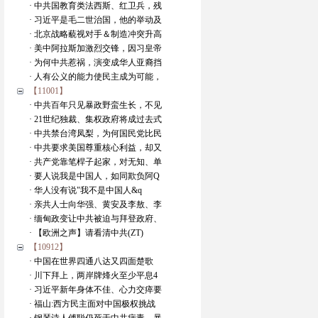
· 中共国教育类法西斯、红卫兵，残
· 习近平是毛二世治国，他的举动及
· 北京战略藐视对手＆制造冲突升高
· 美中阿拉斯加激烈交锋，因习皇帝
· 为何中共惹祸，演变成华人亚裔挡
· 人有公义的能力使民主成为可能，
【11001】
· 中共百年只见暴政野蛮生长，不见
· 21世纪独裁、集权政府将成过去式
· 中共禁台湾凤梨，为何国民党比民
· 中共要求美国尊重核心利益，却又
· 共产党靠笔桿子起家，对无知、单
· 要人说我是中国人，如同欺负阿Q
· 华人没有说"我不是中国人&q
· 亲共人士向华强、黄安及李敖、李
· 缅甸政变让中共被迫与拜登政府、
· 【欧洲之声】请看清中共(ZT)
【10912】
· 中国在世界四通八达又四面楚歌
· 川下拜上，两岸牌烽火至少平息4
· 习近平新年身体不佳、心力交瘁要
· 福山:西方民主面对中国极权挑战