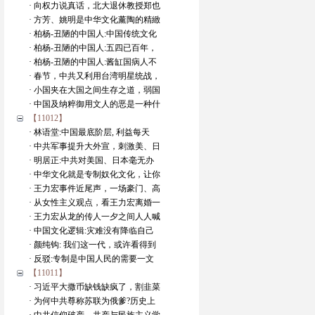
· 向权力说真话，北大退休教授郑也
· 方芳、姚明是中华文化薰陶的精緻
· 柏杨-丑陋的中国人:中国传统文化
· 柏杨-丑陋的中国人:五四已百年，
· 柏杨-丑陋的中国人:酱缸国病人不
· 春节，中共又利用台湾明星统战，
· 小国夹在大国之间生存之道，弱国
· 中国及纳粹御用文人的恶是一种什
【11012】
· 林语堂:中国最底阶层, 利益每天
· 中共军事提升大外宣，刺激美、日
· 明居正:中共对美国、日本毫无办
· 中华文化就是专制奴化文化，让你
· 王力宏事件近尾声，一场豪门、高
· 从女性主义观点，看王力宏离婚一
· 王力宏从龙的传人一夕之间人人喊
· 中国文化逻辑:灾难没有降临自己
· 颜纯钩: 我们这一代，或许看得到
· 反驳:专制是中国人民的需要一文
【11011】
· 习近平大撒币缺钱缺疯了，割韭菜
· 为何中共尊称苏联为俄爹?历史上