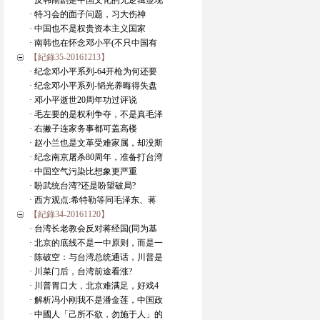
· 反韩闹剧是中国文化的无逻辑显现
· 特习会的面子问题，习大伤神
· 中国也不是权贵资本主义国家
· 南韩也在怀念邓小平(不只中国有
【紀錄35-20161213】
· 纪念邓小平系列-64开枪为何还要
· 纪念邓小平系列-韬光养晦得失盘
· 邓小平逝世20周年功过评说
· 毛左要的是权利争夺，不是真毛泽
· 右撇子连家务事都可盖高楼
· 赵小兰也是文革受难家属，却没斯
· 纪念南京屠杀80周年，准备打台湾
· 中国空气污染比想象更严重
· 盼武统台湾?还是盼望破局?
· 西方观点:希特勒等同毛泽东、蒋
【紀錄34-20161120】
· 台湾长老教会反对蒋经国(同为基
· 北京的底线不是一中原则，而是一
· 陈破空：与台湾总统通话，川普是
· 川菜门后，台湾前途看涨?
· 川普胃口大，北京难满足，好戏4
· 解析冯小刚我不是潘金莲，中国政
· 中國人「己所不欲，勿施于人」的