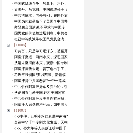
· 中国式阶级斗争，独尊毛、习外，
· 孟晚舟、马克思、中国传统孙子兵
· 中共洗脑术，内外有别，在国外孟
· 中国为何就是赢不了美国？中国共
· 拜登联合国演说:不寻求与中国冷
· 国民党的价值胜过塔利班，中共会
· 张亚中等统派掌权国民党及台湾，
【11008】
· 习共富，只是学习毛泽东，甚至薄
· 阿富汗撤退、河南水灾，深思国家
· 从清末至河南水灾，观察中国专制
· 阿富汗局势未定，普丁也出手了，
· 习近平只锁国?要以西藏、新疆模
· 阿富汗是中共国恶梦?一带一路成
· 中共炒作阿富汗撤军及弃台论，引
· 学爱国五毛爱美国:评析美国阿富
· 中共炒作阿富汗反美事件有三招，
· 阿富汗人民选择塔利班，如中国人
【11007】
· 小S事件，证明小粉红直属中南海?
· 奥运中华千年专制文化发威，天朝
· 小S、孙大午等人失败证明中国千