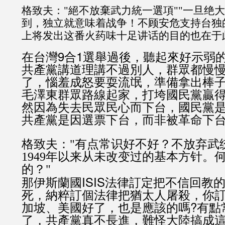
格致夫："絕不放棄武力統一選項""一旦绝
到，独立就意味着战争！不顾安危支持台独
上将发出这番火药味十足讲话的目的也在于
在台灣9合1選舉過後，聽起來好示弱
共產黨講道理講不過別人，群眾都慢
了，惱羞成怒要耍流氓，準備拿出棒
毛澤東群眾路線起家，打垮國民黨贏
然因為失去民眾民心而下台，國民黨
共產黨是因選票下台，而非被革命下
格致夫："有点常识好不好？不放弃武
1949年以来从未改变过的基本方针。
的？"
那伊斯蘭國ISIS法律訂定把不信回教
死，納粹訂個法律把猶太人屠殺，你
加坡、美國好了，也是應該的嗎?有點
了，共產黨真不長進，難怪大陸搞成