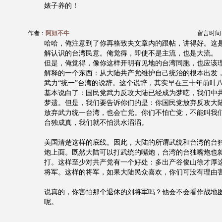
婊子养的！
作者：
阿妞不牛
留言时间：20
哈哈，俺注意到了你再格致夫文章内的跟帖，讲得好。这
解认识的台湾民意。俺觉得，即使不是主流，也是大流。
但是，俺觉得，像你这样开明有见地的台湾同胞，也应该
解释的一个东西：从大陆共产党维护自己统治的根本出发
武力“统一”台湾的说辞。这个说辞，其实早在三十年前叶
基本说白了：国民党武力反攻大陆已经成为梦呓，我们中
梦遗。但是，我们要告诉你们的是：你国民党放弃反攻大
放弃武力统一台湾，也会亡党。你们不怕亡党，不能叫我
台独成真，我们就不怕洪水滔滔。
美国清楚这样的底线。因此，大陆的所谓武统和台湾的台
炮上面。既然大陆可以打武统的嘴炮，台湾的台独嘴炮也
打。这样至少对共产党有一个好处：多出产谷俊山徐才厚
将军。这样的将军，如果大陆民众喜欢，你们可没有理由
说真的，你害怕那个退休的刘将军吗？他会不会看作战地
呢。