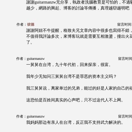
謝謝guitarmanzw兄分享，執政者洗腦教育是可怕的，不
越少，網路的興起、博客的討論等傳播，真理越辯越明吧
作者：
彼德
留言时间：20
謝謝阿妞不牛提醒，格致夫兄文章內容中很多也寫得不錯
不值得我評論多次，來博客玩就是需要互相激盪，撞出火
了。
作者：guitarmanzw
留言时间：20
一舅舅在台湾，九十年代初，回来探亲，很富。
我年少无知问三舅舅台湾不是罪恶的资本主义吗？
我三舅舅说，离家单过的兄弟，能过的好是人家的自己的
这恐怕是百姓间真实的心声吧，只不过这代人不上网。
作者：guitarmanzw
留言时间：20
我妈妈那边有亲人在台湾，反正我不支持武力解决的。