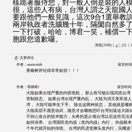
樣跪著服侍您，對一般人倒是裝的人
很，這些人有病，台灣人謂之天龍國
要跟他們一般見識，這次9合1選舉教
兩岸執政者洗腦幾十年，隔閡自然多
一下打破，哈哈，博君一笑，補償一
胞跟您道歉囉。
浏览(3100)
(2)
文章评论
作者：anniesmith
留言时间：20
香椿树评论得非常贴切！！！
作者：
香椿树1
留言时间：20
大陆如果出现严重的内部危机， 那么有可能出现武统台湾
管制状态。 如果台湾出现严重内乱， 大陆为消灭美军借
湾， 大陆可能率先下手。 除去这两种状态， 其他就是嘴
大陆高层不愿意动武，随意才会嘴炮恐吓台湾别逼迫大陆动
不担心攻台的技术能力，头疼的是占领台湾以后这些无法
如何供养。 台湾国民党内战（党内内战）内行， 外战根本
个年代就开始的传统。 台湾的民进党揪头发内行，玩嘴皮