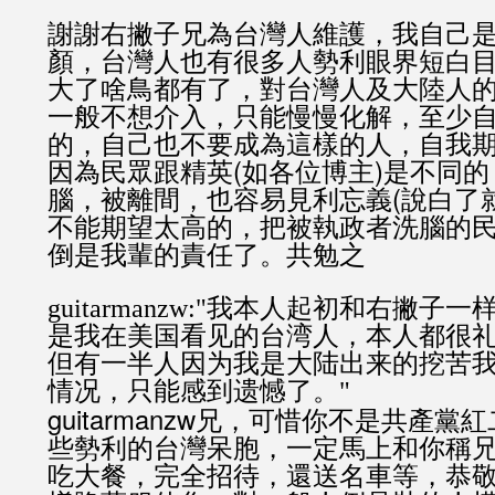
謝謝右撇子兄為台灣人維護，我自己
顏，台灣人也有很多人勢利眼界短白
大了啥鳥都有了，對台灣人及大陸人
一般不想介入，只能慢慢化解，至少
的，自己也不要成為這樣的人，自我
因為民眾跟精英(如各位博主)是不同
腦，被離間，也容易見利忘義(說白了
不能期望太高的，把被執政者洗腦的
倒是我輩的責任了。共勉之
guitarmanzw:"我本人起初和右撇
是我在美国看见的台湾人，本人都很
但有一半人因为我是大陆出来的挖苦
情况，只能感到遗憾了。"
guitarmanzw兄，可惜你不是共產
些勢利的台灣呆胞，一定馬上和你稱
吃大餐，完全招待，還送名車等，恭