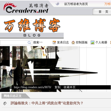
设万维读者为首页
万维
首 页
搜索>>
发表日志
控制面板
个人相册
https://blog.creaders.net/u/9070/
>
复制
>
收藏本页
网络日志正文
評論格致夫：中共上将“武统台湾”论意欲何为？