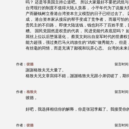
吗？ 还是等美国主持公道吧。 所以大家最好不要把武统
台湾现行的制度不值得大陆人羡慕， 小平年代为了说服大
产而砸钱树立香港台湾资本主义模型的日子已经过去了。 
成， 港台资本家从接应的帮手变成了竞争者， 而最可怕
贵民主的不归路， 即便大陆送钱，钱也到不了百姓手里，
糟。 国民党固然是权贵的代表， 民进党能代表底层吗？ 
屌丝上位以后堕落退化， 蔡英文则出自皇军时代的世袭权
能力超强，强过奥巴马火鸡放生的“鸡权“做秀能力， 但是
有丝毫的同情，而是充满了鄙视和玩弄心态。 台湾的未来
作者：
彼德
留言时间：20
謝謝格致夫兄大量了。
格致夫兄文章寫得不錯，謝謝格致夫兄跟小弟切磋了，期
作者：
格致夫
留言时间：20
彼德，
好吧，我选择相信你的解释，你是张冠李戴了。我接受你
作者：
彼德
留言时间：20