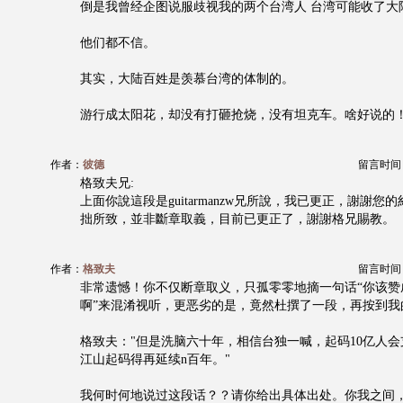
倒是我曾经企图说服歧视我的两个台湾人 台湾可能收了大
他们都不信。
其实，大陆百姓是羡慕台湾的体制的。
游行成太阳花，却没有打砸抢烧，没有坦克车。啥好说的
作者：
彼德
留言时间：20
格致夫兄:
上面你說這段是guitarmanzw兄所說，我已更正，謝謝您
拙所致，並非斷章取義，目前已更正了，謝謝格兄賜教。
作者：
格致夫
留言时间：20
非常遗憾！你不仅断章取义，只孤零零地摘一句话“你该赞
啊”来混淆视听，更恶劣的是，竟然杜撰了一段，再按到我
格致夫："但是洗脑六十年，相信台独一喊，起码10亿人
江山起码得再延续n百年。"
我何时何地说过这段话？？请你给出具体出处。你我之间