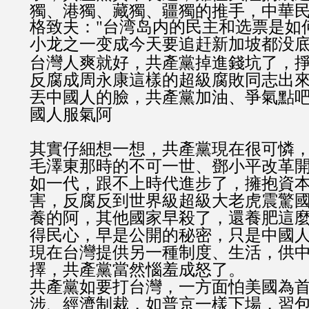
獨、港獨、藏獨、疆獨的推手，中華
格致夫："台湾岛内的民主和选票是如
小龙之一变成今天要追赶新加坡都没底
台灣人爽就好，共產黨掉進錢坑了，
反腐成周永康這樣的超級腐敗同志出
丟中國人的臉，共產黨加油、爭氣點
國人服氣阿
其實仔細想一想，共產黨現在很可憐
毛澤東那時的不可一世、鄧小平改革
如一代，跟不上時代進步了，擁抱資
害，反腐反到世界級超級大老虎震驚國
養的阿，其他國家早殺了，還養肥這麼
得民心，早是公開的秘密，只是中國
現在台灣提供另一種制度、生活，供
擇，共產黨當然惱羞成怒了。
共產黨如要打台灣，一方面怕美國為
涉、經濟制裁，如普京一樣下場，習