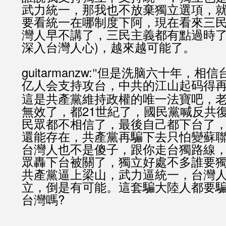
武力統一，那我也不放棄獨立選項，
要看統一在哪制度下阿，現在看來三民
灣人早不講了，三民主義都有點過時
深入台灣人心)，越來越可能了。
guitarmanzw:
"但是洗脑六十年，相信
亿人会支持攻台，中共的江山起码得再
這是共產黨維持政權的唯一法寶吧，
無效了，都21世紀了，國民黨喊反共
民眾都不相信了，最後自己都下台了
還能存在，共產黨再騙下去只怕變蘇
台灣人也不是傻子，跟你走台獨路線
眾轟下台被關了，獨立好處不多誰要
共產黨逼上梁山，武力逼統一，台灣
立，倒是有可能。這套騙大陸人都要
台灣嗎?