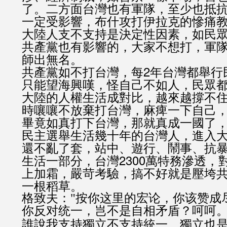
了。二方面台灣也有軍隊，至少也抵
一定受影響，布什攻打伊拉克的慘痛
大陸人支不支持是決定性因素，如民
共產黨也有影響的，大家不想打，軍
師出無名。
共產黨如不打台灣，每2年台灣都舉行
只能望海興嘆，怪自己不如人，民眾
大陸的人權生活成對比，越來越撐不
時嚷嚷不放棄打台灣，麻痺一下自己
畢竟如真打下台灣，那就真成一國了，中
民主選舉生活幾十年的台灣人，進入
還不亂了套，站中、遊行、鬧事、抗
生活一部分，台灣2300萬特務滲透，
上加霜，嚴苛考驗，搞不好就是壓垮
一根稻草。
格致夫："按你这里的宏论，你该赞成
你反对统一，岂不是自相矛盾？呵呵。
誰說我支持獨立不支持統一，獨立也