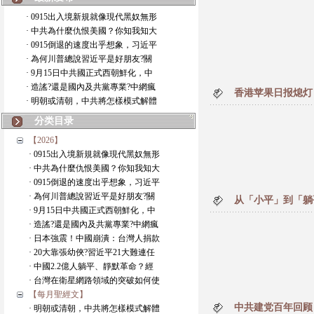
· 0915出入境新規就像現代黑奴無形
· 中共為什麼仇恨美國？你知我知大
· 0915倒退的速度出乎想象，习近平
· 為何川普總說習近平是好朋友?關
· 9月15日中共國正式西朝鮮化，中
· 造謠?還是國內及共黨專業?中網瘋
香港苹果日报熄灯
· 明朝或清朝，中共將怎樣模式解體
分类目录
【2026】
· 0915出入境新規就像現代黑奴無形
· 中共為什麼仇恨美國？你知我知大
· 0915倒退的速度出乎想象，习近平
· 為何川普總說習近平是好朋友?關
从「小平」到「躺
· 9月15日中共國正式西朝鮮化，中
· 造謠?還是國內及共黨專業?中網瘋
· 日本強震！中國崩潰：台灣人捐款
· 20大靠張幼俠?習近平21大難連任
· 中國2.2億人躺平、靜默革命？經
· 台灣在衛星網路領域的突破如何使
【每月聖經文】
中共建党百年回顾
· 明朝或清朝，中共將怎樣模式解體