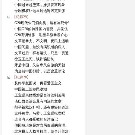
· 中国越来越堕落，嫌贫爱富现象
· 专制极权让选举贿选诱因更膨胀
【紀錄29】
· G20现代朱门酒肉臭，路有冻死骨?
· 中国G20的特殊国内需要，共党优
· G20高调铺张，彰显卑微暴发户心
· 文革是暴力、不文明、反民主运动
· 中国问题，如没有病识感的病人，
· 文革过后一样有清洗，只是一贯遮
· 徐玉玉之死，谈诈骗防制
· 矛盾中国，又自卑又自傲的天朝
· 为当前中国抓脉，以历史重演论
【紀錄28】
· 从郎平叛国说，再看爱国主义
· 中国第三波移民浪潮
· 王宝强离婚爆炒是言论管制苦果
· 谈巴西奥运会最有内涵的文章
· 郎平被戴汉奸帽，还有更惨的奥运
· 支持黄雯、马蓉，王宝强吃鳖吧
· 连台湾人都受教的台湾游记
· 傅园慧現象是对当局假话的宣泄、
· 北京最反人权希拉里，结合川普次