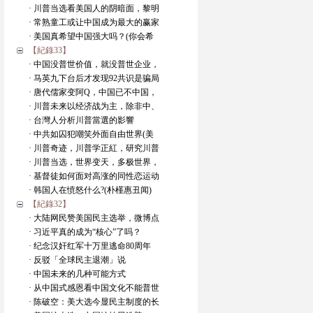
· 川普当选看美国人的阴暗面，黎明
· 常熟童工或让中国成为最大的赢家
· 美国真希望中国强大吗？(你会希
【紀錄33】
· 中国没普世价值，就没普世企业，
· 马英九下台后才发现92共识是骗局
· 唐代儒家变阿Q，中国已不中国，
· 川普未来以经济战为主，除非中、
· 台灣人分析川普當選的影響
· 中共如囚犯嘲笑外面自由世界(美
· 川普奇迹，川普学正紅，研究川普
· 川普当选，世界变天，多极世界，
· 基督徒如何面对高涨的同性恋运动
· 韩国人在愤怒什么?(朴槿惠丑闻)
【紀錄32】
· 大陆网民赞美国民主选举，微博点
· 习近平真的成为“核心”了吗？
· 纪念汉奸红军十万里逃命80周年
· 反驳「全球民主退潮」说
· 中国未来的几种可能方式
· 从中国式感恩看中国文化不能普世
· 陈破空：美大选今显民主制度的长