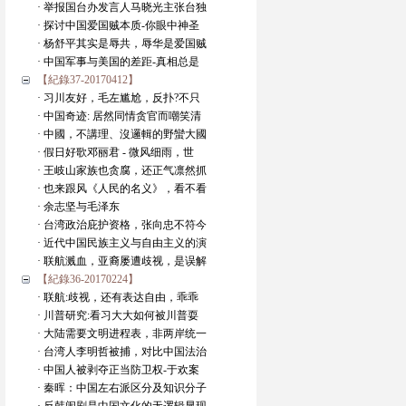
· 举报国台办发言人马晓光主张台独
· 探讨中国爱国贼本质-你眼中神圣
· 杨舒平其实是辱共，辱华是爱国贼
· 中国军事与美国的差距-真相总是
【紀錄37-20170412】
· 习川友好，毛左尴尬，反扑?不只
· 中国奇迹: 居然同情贪官而嘲笑清
· 中國，不講理、沒邏輯的野蠻大國
· 假日好歌邓丽君 - 微风细雨，世
· 王岐山家族也贪腐，还正气凛然抓
· 也来跟风《人民的名义》，看不看
· 余志坚与毛泽东
· 台湾政治庇护资格，张向忠不符今
· 近代中国民族主义与自由主义的演
· 联航溅血，亚裔屡遭歧视，是误解
【紀錄36-20170224】
· 联航:歧视，还有表达自由，乖乖
· 川普研究:看习大大如何被川普耍
· 大陆需要文明进程表，非两岸统一
· 台湾人李明哲被捕，对比中国法治
· 中国人被剥夺正当防卫权-于欢案
· 秦晖：中国左右派区分及知识分子