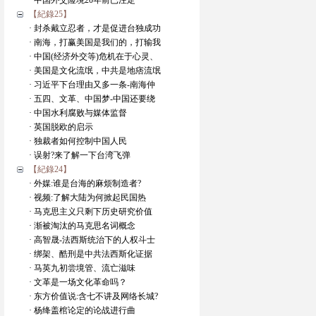
· 中国外交险境20年前已注定
【紀錄25】
· 封杀戴立忍者，才是促进台独成功
· 南海，打赢美国是我们的，打输我
· 中国(经济外交等)危机在于心灵、
· 美国是文化流氓，中共是地痞流氓
· 习近平下台理由又多一条-南海仲
· 五四、文革、中国梦-中国还要绕
· 中国水利腐败与媒体监督
· 英国脱欧的启示
· 独裁者如何控制中国人民
· 误射?来了解一下台湾飞弹
【紀錄24】
· 外媒:谁是台海的麻烦制造者?
· 视频:了解大陆为何掀起民国热
· 马克思主义只剩下历史研究价值
· 渐被淘汰的马克思名词概念
· 高智晟-法西斯统治下的人权斗士
· 绑架、酷刑是中共法西斯化证据
· 马英九初尝境管、流亡滋味
· 文革是一场文化革命吗？
· 东方价值说:含七不讲及网络长城?
· 杨绛盖棺论定的论战进行曲