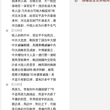
病毒改变世界格局
· 由涿州人祸、台独主张、大一统思
· 保雄安！保習近平！洩洪造成大淹
· 有人說:习共攻台可能大幅提前?有
· 河北水災後，給習近平及中共最後
· 涿州、河北老百姓鬥不過老天，應
· 河北惨剧，中国人你为什麽不生气
【11204】
· 咬人的狗不叫，習近平不知死活，
· 中共大忽悠，剛與普丁講百年大變
· 中共威嚇鄰國，美國乘機威嚇中共
· 印太战略初见成效，中俄被孤立，
· 中共懼怕洋大人及一邊打壓一邊暗
· 寶馬雪糕事件，教訓德國外交部長
· 許多大陸人民受苦，轉而期待兩蔣
· 龍應台投書紐時:兩岸和解，被罵
· 星際大戰翻版?日本擴軍威懾！美
· 不是只有劉亞洲，還有許多中下階
【11203】
· 馬英九、李敖到中共國就變了?可
· 不是馬英九能雄起，而是中共孬了
· 平庸的邪恶，常用假道学的反战、
· 蔡訪美，馬訪中，對比之下，可能
· 美日挑起中印衝突，準備代理人戰