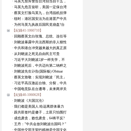
· 马英九智库警告台湾别当自干五，
· 马英九危言耸听，美国一定保台湾
· 蔡英文打脸马英九，台湾战机挂弹
· 纽时：港区国安法为在港置产中共
· 为何马英九执政后国民党崩盘?台
【紀錄41-1060710】
· 回顾蔡英文白玫瑰、总统、连任等
· 刘晓波暴露中共法西斯的非人狠性
· 中共和港台冲突越来越大的真正原
· 从刘晓波之死见自由民主可贵
· 习近平大刘晓波2岁一样失学，不
· 刘晓波死后，中共迈向第二纳粹之
· 刘晓波先生讣告(国际板) Obituar
· 蔡英文致敬：实现刘晓波「民主」
· 习近平高压激起台独、分裂，中共
· 中国电竞队在台遭辱，未来两岸关
【紀錄40-1060628】
· 刘晓波《大国沉沦》
· 我们都是美国人:给远离群体暴力
· 跟共匪签约是傻子，土匪只怕围打
· 成也肃贪，败也肃贪，64将平反?
· 王丹：”中共会放刘晓波出国吗？”
· 中国外交部无契约精神是中国文化