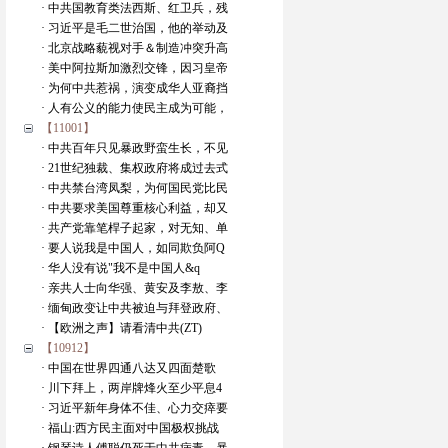
· 中共国教育类法西斯、红卫兵，残
· 习近平是毛二世治国，他的举动及
· 北京战略藐视对手＆制造冲突升高
· 美中阿拉斯加激烈交锋，因习皇帝
· 为何中共惹祸，演变成华人亚裔挡
· 人有公义的能力使民主成为可能，
【11001】
· 中共百年只见暴政野蛮生长，不见
· 21世纪独裁、集权政府将成过去式
· 中共禁台湾凤梨，为何国民党比民
· 中共要求美国尊重核心利益，却又
· 共产党靠笔桿子起家，对无知、单
· 要人说我是中国人，如同欺负阿Q
· 华人没有说"我不是中国人&q
· 亲共人士向华强、黄安及李敖、李
· 缅甸政变让中共被迫与拜登政府、
· 【欧洲之声】请看清中共(ZT)
【10912】
· 中国在世界四通八达又四面楚歌
· 川下拜上，两岸牌烽火至少平息4
· 习近平新年身体不佳、心力交瘁要
· 福山:西方民主面对中国极权挑战