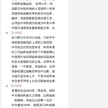
· 中国野蛮崛起前 「后邓小平」时
· 温家宝对批评他的人宽容吗？朱镕
· 美国科技战略竞争的前沿与边界，
· 戴琪：美国需要新贸易法律工具，
· 台湾及中华民国为何成为中美斗争
· 中国又成类清末极权锁国之势，台
【11004】
· 反习势力中共20大决战，习近平中
· 地表最危险地区上演的三角恋情，
· 中共犯台比照克里米亚，时间冬奥
· 红三代赵婷说真话伤了中国玻璃心
· 中国用行动证明赵婷说的话是真的
· 封杀左派电影无依之地，证明中共
· 美国「一中政策」开始松动，台湾
· 美参院通过战略竞争抗中法案，政
· 大陆不是没有人才，千里马却常淹
· 外交老手拜登上台百日新政组合拳
【11003】
· 亚裔抗议运动为何「黑命贵」组织
· 中共煽动民族主义情绪，以商逼政
· 「新疆棉」风波怎么回事？北京「
· 中共建党100年，倒退演120年前闹