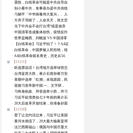
· 震惊，白纸革命可能是中共自导自
· 别小看中共，丧事喜办是中共传统
· 习躺平「中华病毒伟大复兴」、人
· 方舟子骂错了，人命关天，张文宏
· 当下中共会不会打台湾?或是放弃
· 中国清零造成集体创伤，疫情反扑
· 世界盃梅西、刘晓波 VS 中国清零
· 【白纸革命】习近平怕了！？A4证
· 白纸革命，中国梦被人民拒绝，纽
· A4白纸革命留名青史，历史从54、
【11111】
· 听选票说话！台湾地方选举绿营怎
· 台湾蓝营大胜，蒋介石曾孙蒋万安
· 美期中选举「红潮」未现原因，民
· 迎接习皇帝新中国:一、文字狱，
· 习终身执政、拜登选举小胜，拜习
· 习近平处境类似七十年前的蒋介石
· 20大后改革开放结束，你准备好面
【11110】
· 普丁让北约活过来，习近平让美国
· 黄河水倒流了，20大最大输家是邓
· 法兰西斯福山：俄国与中国尽显大