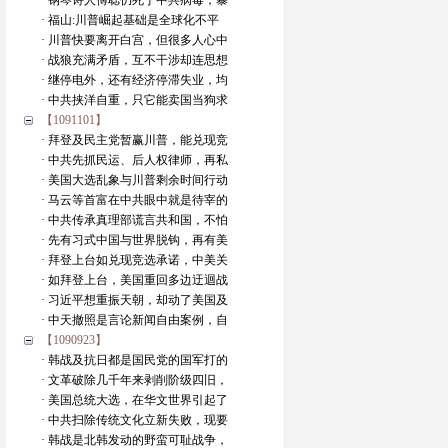
· 钢琴诗人傅聪仍死于中共病毒，暴
· 福山:川普崛起基础是全球化不平
· 川普快要离开白宫，但很多人心中
· 战狼充满矛盾，互不干涉却连思想
· 继停电外，还有经济停滞失业，均
· 中共挟洋自重，只它能卖国当狗求
【1091101】
· 拜登及民主党暂赢川普，能兑现竞
· 中共先抓民运、后人权律师，再私
· 美国大选乱象与川普剩余时间行动
· 马云等首富在中共眼中就是待宰的
· 中共传承真理部谎言共和国，不怕
· 先有习式中国与世界脱钩，再有美
· 拜登上台如兑现竞选承诺，中美关
· 如拜登上台，美国重回多边迂迴战
· 习近平想重振天朝，却动了美国及
· 中天撤照是言论新闻自由案例，自
【1090923】
· 韩战及抗日都是国民党的国军打的
· 文革破除几千年来剥削阶级四旧，
· 美国总统大选，在华文世界引起了
· 中共扫除传统文化立新失败，现要
· 韩战是北韩发动的野蛮可耻战争，