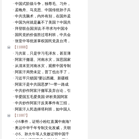
· 中国式阶级斗争，独尊毛、习外，
· 孟晚舟、马克思、中国传统孙子兵
· 中共洗脑术，内外有别，在国外孟
· 中国为何就是赢不了美国？中国共
· 拜登联合国演说:不寻求与中国冷
· 国民党的价值胜过塔利班，中共会
· 张亚中等统派掌权国民党及台湾，
【11008】
· 习共富，只是学习毛泽东，甚至薄
· 阿富汗撤退、河南水灾，深思国家
· 从清末至河南水灾，观察中国专制
· 阿富汗局势未定，普丁也出手了，
· 习近平只锁国?要以西藏、新疆模
· 阿富汗是中共国恶梦?一带一路成
· 中共炒作阿富汗撤军及弃台论，引
· 学爱国五毛爱美国:评析美国阿富
· 中共炒作阿富汗反美事件有三招，
· 阿富汗人民选择塔利班，如中国人
【11007】
· 小S事件，证明小粉红直属中南海?
· 奥运中华千年专制文化发威，天朝
· 小S、孙大午等人失败证明中国千