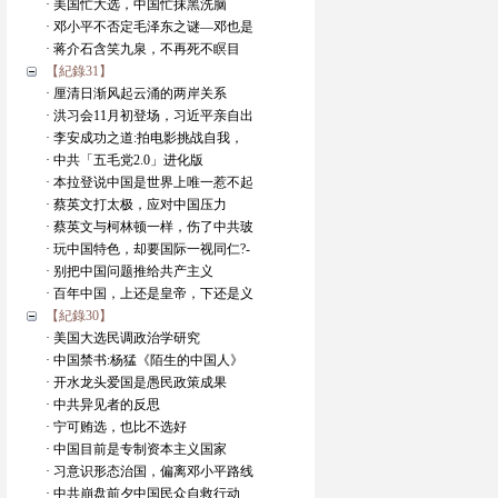
· 美国忙大选，中国忙抹黑洗脑
· 邓小平不否定毛泽东之谜—邓也是
· 蒋介石含笑九泉，不再死不瞑目
【紀錄31】
· 厘清日渐风起云涌的两岸关系
· 洪习会11月初登场，习近平亲自出
· 李安成功之道:拍电影挑战自我，
· 中共「五毛党2.0」进化版
· 本拉登说中国是世界上唯一惹不起
· 蔡英文打太极，应对中国压力
· 蔡英文与柯林顿一样，伤了中共玻
· 玩中国特色，却要国际一视同仁?-
· 别把中国问题推给共产主义
· 百年中国，上还是皇帝，下还是义
【紀錄30】
· 美国大选民调政治学研究
· 中国禁书:杨猛《陌生的中国人》
· 开水龙头爱国是愚民政策成果
· 中共异见者的反思
· 宁可贿选，也比不选好
· 中国目前是专制资本主义国家
· 习意识形态治国，偏离邓小平路线
· 中共崩盘前夕中国民众自救行动