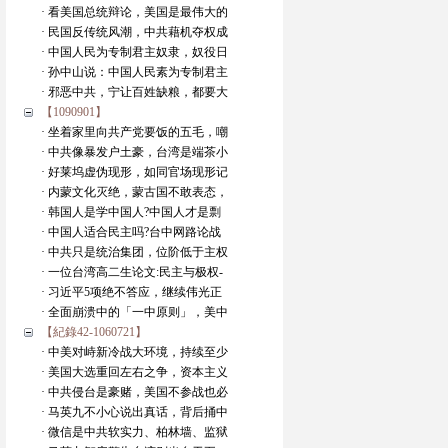
· 看美国总统辩论，美国是最伟大的
· 民国反传统风潮，中共藉机夺权成
· 中国人民为专制君主奴隶，奴役日
· 孙中山说：中国人民素为专制君主
· 邪恶中共，宁让百姓缺粮，都要大
【1090901】
· 坐着家里向共产党要饭的五毛，嘲
· 中共像暴发户土豪，台湾是端茶小
· 好莱坞虚伪现形，如同官场现形记
· 内蒙文化灭绝，蒙古国不敢表态，
· 韩国人是学中国人?中国人才是剽
· 中国人适合民主吗?台中网路论战
· 中共只是统治集团，位阶低于主权
· 一位台湾高二生论文:民主与极权-
· 习近平5项绝不答应，继续伟光正
· 全面崩溃中的「一中原则」，美中
【紀錄42-1060721】
· 中美对峙新冷战大环境，持续至少
· 美国大选重回左右之争，资本主义
· 中共侵台是豪赌，美国不参战也必
· 马英九不小心说出真话，背后捅中
· 微信是中共软实力、柏林墙、监狱