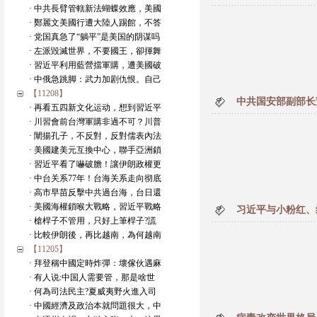
· 中共長臂管轄新法蝴蝶效應，美國
· 鄭麗文美國行遭大陸人踢館，不答
· 党国真急了“躺平”是美国的阴谋吗
· 左派毀滅世界，不要國王，卻揮舞
· 習近平利用藍營擋軍購，遭美國破
· 中俄急跳脚：武力加剧仇恨。自己
【11208】
中共国安部副部长
· 再看五四新文化运动，想到習近平
· 川習會前台灣軍購非過不可？川普
· 闡揚孔子，不反對，反對儒表內法
· 美國建美元互換中心，聯手亞洲鎖
· 習近平看了嚇破膽！讓伊朗政權更
· 中台关系77年！台海关系走向彻底
· 高市早苗反擊中共過台海，台日還
· 美國海權鎖喉大戰略，習近平戰略
习近平与小粉红、
· 槍桿子不管用，只好上筆桿子?謊
· 比較伊朗後，再比越南，為何越南
【11205】
· 拜登稱中國定時炸彈：壞傢伙遇麻
· 有人说:中国人需要管，那是啥世
· 何為司法民主?夏威夷野火進入司
· 中國經濟及政治本就問題很大，中