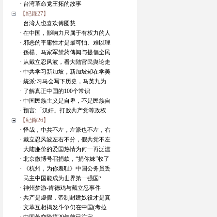
· 台湾革命党王拓的故事
【紀錄27】
· 台湾人也喜欢傅圆慧
· 在中国，影响力只属于有权力的人
· 邪恶的平庸性才是最可怕、难以理
· 孫楊、马家军禁药傳闻与提倡全民
· 从戴立忍风波，看大陆官民舆论走
· 中共学习新加坡，新加坡却在学美
· 統派:习马会写下历史，马英九为
· 了解真正中国的100个常识
· 中国民族主义是自卑，不是民族自
· 预言:「汉奸」打败共产党等政权
【紀錄26】
· 怪哉，中共不左，左派也不左，右
· 戴立忍风波左右不分，假共党不左
· 大陆廉价的爱国热情为何一再泛滥
· 北京微博号召捐款，“捐你妹”收了
· 《杭州，为你羞耻》中国公务员丢
· 民主中国能成为世界第一强国?
· 神州梦游-肯德鸡与戴立忍事件
· 共产是虚假，帝制封建奴役才是真
· 文革互相揭发斗争仍在中国(考拉