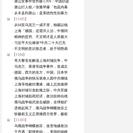
· 唐山女事件登外媒 CNN：中国仍是
· 唐山打人桉／张雅琴爆「包庇内幕
· 从丰县到唐山：是系统性性别暴力
【11105】
· 从64至乌克兰一成不变，独裁以钱
· 上海「牆国」还需洋人治，中俄同
· 精神的贫穷、不文明才是人类最大
· 习近平大位难保?中共二十大已无
· 不文明的意识形态者，处于弱势易
【1104】
· 哥大黎安友解读上海封城抗争，中
· 乌克兰、香港等战争事件，造成左
· 德国，西方的东方，中国、日本学
· 俄乌战争的快乐第叁人因中共继续
· 上海等地被封遭难，碰上总加速师
· 上海封城引发飢饿之际，中共官媒
· 上海封城掐死经济，政治挂帅自残
· 俄乌战争核武攻击威胁，全球核扩
· 丞相起风了，俄乌战争蝴蝶效应之
· 软极权主义正席捲西方世界，极权
【11103】
· 乌俄战争蝴蝶效应，改变地缘政治
· 王丹遇「鬆饼抢劫」，美国的病根