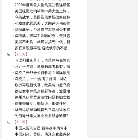
· 2022年度风云人物乌克兰哲连斯基
· 美国狂甩动钓竿等中共大鱼上钩，
· 乌俄战争，美国及俄罗斯战略目标
· 小粉红跪舔恶爹，大翻译运动帮推
· 乌俄战争，台湾前空军副司令中将
· 乌俄战，俄军工吹嘘幻灭，美独霸
· 美国不出兵，就可以搞死中俄，新
· 苏联真理报再现:迎接俄军的不是
【11102】
· 习误判带衰普丁，也误判乌克兰喜
· 习近平与普丁形成独裁者联盟，俄
· 乌克兰开战会如何收尾？国际预测
· 乌克兰， 一个曾满手好牌，却左
· 欧洲再现新铁幕，欧美将力挺乌克
· 铁链女事件民众精彩评论，遭遇悽
· 徐州八孩母背后法律问题和妇女权
· 徐州锁链女，耶稣说：那锁住的、
· 华裔运动员动辄得咎？是地缘政治
· 为何海外华人屡次被质疑忠诚度?
【11101】
· 中国人要问自己:百年改革为何不
· 中国刘邦、曹操、毛泽东腹黑兴起