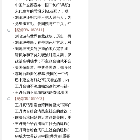
· 中国外交部宣布一国二制(92共识)
· 末代皇帝的恐惧:刘晓波死了，朕
· 刘晓波证明共匪不把人民当人，为
· 党组织五毛、爱国贼与红卫兵，红
【紀錄39-1060611】
· 刘晓波与世界独裁政权，历史一再
· 刘晓波罹癌，春蚕到死丝方尽，对
· 刘晓波被关到肝癌的零八宪章-血
· 诺贝尔和平奖刘晓波肝癌末期，保
· 政治高明骗术：不主张台独就不会
· 美国像白道、中共是黑道，都收保
· 嘴炮台独派的根基-美国的一中各
· 巴中建交有好处?屁民看热闹，内
· 王丹台独不流血嘴炮论的对与错-
· 王丹台独不流血嘴砲论依据:美国
【紀錄38-1060503】
· 王丹真话引发台湾网路巨大“回响”
· 王丹离台给台湾民主社会的建议（
· 解决台湾问题最近道路是美国，屡
· 王丹离台给台湾民主社会的建议(
· 王丹离台给台湾民主社会的建议(
· 64成为世界认识中国(共党)的重要