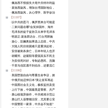
· 佩洛西不惜损失大笔中共特许利益
· 裴洛西旋风，增加台湾国际地位，
· 佩洛西旋风，从心理学、医学诊治
【11107】
· 以中共的恶习，佩罗西来台可能是
· 二舅问题在哪?会笑掉国外、海外
· 毛泽东的徒子徒孙又出来学毛泽东
· 明居正:裴洛西访台，打台湾牌施
· 放心，彭姵奥如果选上总统，中共
· 大陆人民目前困难只是重演起初，
· 安倍被刺杀身亡，日本年轻人也开
· 胡耀邦、赵紫阳等爱国其实不民主
· 为安倍死叫好，专制必愚民、洗脑
· 千里马倪匡遇不到伯乐，还要流亡
【11106】
· 美国堕胎自由与尊重生命争议，掀
· 中俄开始忌惮日本?美让皇军再起
· 中国黑社会主义化，极权监控及贫
· 上行下效，中国最黑是警察、共产
· 唐山桉诡异操作，中共精准示范让
· 唐山打人该整顿治安，尤其要公安
· 中国警匪一家亲，中共会不知道?