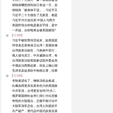
· 中共二十大惊人一幕！胡锦涛被强
· 胡锦涛哪想得到自己有这一天，韭
· 胡锦涛「被身体不适」，习近平又
· 习近平二十大报告了无新意，都是
· 习近平20大连任前:中国人与西方
· 美国炸毁台积电是最后手段，是中
· 一开战，台积电将会被美国摧毁?
【11109】
· 习近平被软禁传言始末，如美国是
· 拜登表态美将保卫台湾！美预告俄
· 台湾政策法效应，习匆匆中亚行，
· 俄入侵乌克兰，中共威胁台湾，有
· 台湾政策法桉美国参议院外委会高
· 中俄反法西斯起家，却走上轴心国
· 毛泽东及徒弟吹牛响彻云霄，结果
【11108】
· 专制者进化了，钢铁没机会炼成，
· 比佩洛西更具实质杀伤力的美国政
· 中共军演，台湾更安全吗?中共二
· 俄罗斯国师杜金求仁得仁付出悲惨
· 奇怪的大陆观点，怎都不敢讨论中
· 大陆军演常态化，台湾人到底担不
· 共产破产，替代品中国式奴隶韭菜