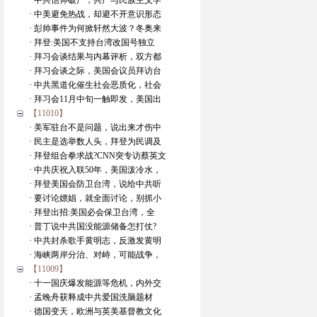
· 中共信仰破产，共产与民族主义学
· 中美避免热战，却避不开意识形态
· 彭帅事件为何掀轩然大波？冬奥来
· 拜登:美国不支持台湾改国号独立
· 拜习会谈结果与内幕评析，双方都
· 拜习会谈之际，美国会议员拜访台
· 中共黑道化催生社会恶质化，社会
· 拜习会11月中旬一触即发，美国出
【11010】
· 美军驻台不是问题，说出来才伤中
· 民主是选举数人头，拜登为民调及
· 拜登组合拳求战?CNN突专访蔡英文
· 中共庆祝入联50年，美国泼冷水，
· 拜登美国会防卫台湾，说给中共听
· 要讨论嫖娼，就全面讨论，别抓小
· 拜登出招:美国必会保卫台湾，全
· 普丁说中共国没能源储备怎打仗?
· 中共封杀歌手黄明志，反激发黄明
· 海峡两岸分治、对峙，可能战争，
【11009】
· 十一国庆爆发能源等危机，内外交
· 孟晚舟获释成中共爱国洗脑题材
· 德国变天，欧洲与英美基督教文化