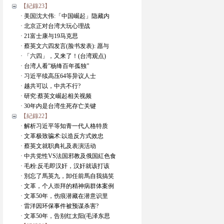
【紀錄23】
· 美国沈大伟:「中国崛起」隐藏内
· 北京正对台湾大玩心理战
· 21富士康与19马克思
· 蔡英文六四发言(脸书发表): 愿与
· 「六四」，又来了！(台湾观点)
· 台湾人看”杨绛百年孤独”
· 习近平续高压64等异议人士
· 越共可以，中共不行?
· 研究:蔡英文崛起相关视频
· 30年内是台湾生死存亡关键
【紀錄22】
· 解析习近平等知青一代人格特质
· 文革极致骗术:以造反方式效忠
· 蔡英文就职典礼及表演活动
· 中共党性VS法国邪教及俄国紅色食
· 毛粉:反毛即汉奸，汉奸就该打该
· 別忘了馬英九，卸任前馬自我搞笑
· 文革，个人崇拜的精神病群体案例
· 文革50年，伤痕潜藏在潜意识里
· 雷洋因环保事件被预谋杀害?
· 文革50年，告别红太阳(毛泽东思