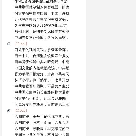
· 小S挺台湾国手遭出征封杀，再次
· 中共举国体制制造体育机器，距离
· 习近平挟中概股肉票、韭菜，裹胁
· 近代乌托邦共产主义演变成灾祸，
· 为何在中国好人没好报?对比西方
· 郑州水灾，证明专制比民主有效率
· 中华专制文化怪圈，贪官污民财，
【11006】
· 习近平的我将无我，抄袭李登辉，
· 百年中共，台湾盟友统派联合报劝
· 百年党庆难解中共灰暗危局，中南
· 中国文化的内核就是欺骗，中共是
· 香港苹果日报熄灯，升高中共与民
· 从「小平」到「躺平」，改革开放
· 中共建党百年回顾，不是共产主义
· 中共国安部副部长董经纬携大量资
· 习近平与小粉红、红卫兵2.0的现
· 病毒改变世界格局，目前是第三次
【11005】
· 六四前夕，王丹：记忆抗中共，吾
· 六四前夕，张杰：直面「八九六四
· 六四前夕，苏晓康：坦克碾过的中
· 美国与中共的关系，不只是中共骗