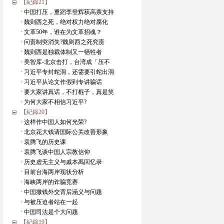
【紀錄21】
· 中国打压，重蹈李登辉获高票支持
· 魏则西之死，绝对权力绝对腐化
· 文革50年，谁在为文革招魂？
· 问责制突消失?魏则西之死究责
· 魏则西是独裁体制又一牺牲者
· 美智库-北京击打，台湾成「压不
· 习近平专封蛇洞，还需要引蛇出洞
· 习近平从论文作假到专讲骗话
· 要大家讲真话，不打棍子，真是笑
· 为何大家不相信习近平?
【紀錄20】
· 这样作中国人如何光荣?
· 北京花大钱请国际公关改善形象
· 袁腾飞的历史课
· 袁腾飞谈中国人宗教信仰
· 历史虚无主义与戚本禹回忆录
· 目前台海两岸现状分析
· 海峡两岸的诈骗竞赛
· 中国撒钱外交背后涵义与问题
· 与被压迫者站在一起
· 中国司法是个大问题
【紀錄19】