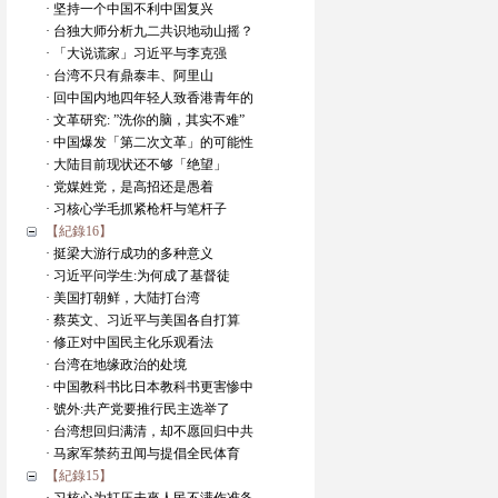
· 坚持一个中国不利中国复兴
· 台独大师分析九二共识地动山摇？
· 「大说谎家」习近平与李克强
· 台湾不只有鼎泰丰、阿里山
· 回中国内地四年轻人致香港青年的
· 文革研究: ”洗你的脑，其实不难”
· 中国爆发「第二次文革」的可能性
· 大陆目前现状还不够「绝望」
· 党媒姓党，是高招还是愚着
· 习核心学毛抓紧枪杆与笔杆子
【紀錄16】
· 挺梁大游行成功的多种意义
· 习近平问学生:为何成了基督徒
· 美国打朝鲜，大陆打台湾
· 蔡英文、习近平与美国各自打算
· 修正对中国民主化乐观看法
· 台湾在地缘政治的处境
· 中国教科书比日本教科书更害惨中
· 號外:共产党要推行民主选举了
· 台湾想回归满清，却不愿回归中共
· 马家军禁药丑闻与提倡全民体育
【紀錄15】