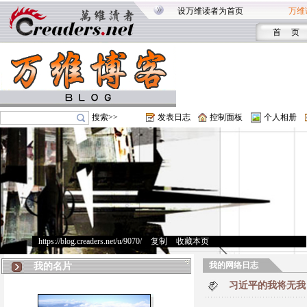
设万维读者为首页
万维
首 页
搜索>>
发表日志
控制面板
个人相册
https://blog.creaders.net/u/9070/
>
复制
>
收藏本页
我的网络日志
我的名片
习近平的我将无我