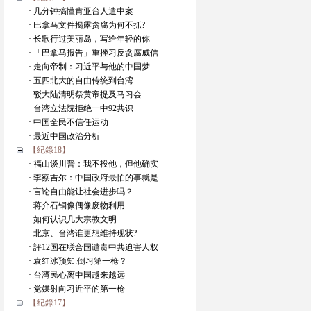
· 几分钟搞懂肯亚台人遣中案
· 巴拿马文件揭露贪腐为何不抓?
· 长歌行过美丽岛，写给年轻的你
· 「巴拿马报告」重挫习反贪腐威信
· 走向帝制：习近平与他的中国梦
· 五四北大的自由传统到台湾
· 驳大陆清明祭黄帝提及马习会
· 台湾立法院拒绝一中92共识
· 中国全民不信任运动
· 最近中国政治分析
【紀錄18】
· 福山谈川普：我不投他，但他确实
· 李察吉尔：中国政府最怕的事就是
· 言论自由能让社会进步吗？
· 蒋介石铜像偶像废物利用
· 如何认识几大宗教文明
· 北京、台湾谁更想维持现状?
· 評12国在联合国谴责中共迫害人权
· 袁红冰预知:倒习第一枪？
· 台湾民心离中国越来越远
· 党媒射向习近平的第一枪
【紀錄17】