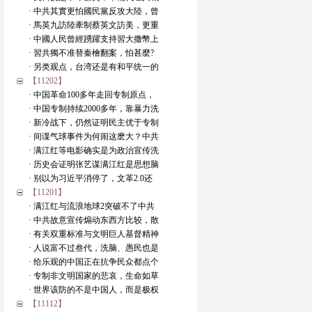
· 中共其實更怕國民黨反攻大陸，曾
· 馬英九訪陸牽制蔡英文訪美，更重
· 中國人民曾經踴躍支持習大撒幣上
· 習共獨不准替秦檜翻案，怕甚麼?
· 另类观点，台湾还是有和平统一的
【11202】
· 中国革命100多年走回专制原点，
· 中国专制持续2000多年，靠暴力洗
· 新冷战下，仍然证明民主优于专制
· 间谍气球事件为何闹这麽大？中共
· 满江红等电影确实是为政治宣传洗
· 历史会证明张艺谋满江红是思想脑
· 别以为习近平消停了，文革2.0还
【11201】
· 满江红与流浪地球2突破不了中共
· 中共故意宣传煽动东西方比较，散
· 有关双重标准与文明巨人基督精神
· 人说富不过叁代，洗脑、愚民也是
· 给乐观的中国正在抗争民众都点个
· 专制非文明国家的悲哀，生命如草
· 世界该防的不是中国人，而是极权
【11112】