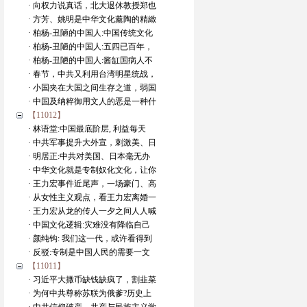
· 向权力说真话，北大退休教授郑也
· 方芳、姚明是中华文化薰陶的精緻
· 柏杨-丑陋的中国人:中国传统文化
· 柏杨-丑陋的中国人:五四已百年，
· 柏杨-丑陋的中国人:酱缸国病人不
· 春节，中共又利用台湾明星统战，
· 小国夹在大国之间生存之道，弱国
· 中国及纳粹御用文人的恶是一种什
【11012】
· 林语堂:中国最底阶层, 利益每天
· 中共军事提升大外宣，刺激美、日
· 明居正:中共对美国、日本毫无办
· 中华文化就是专制奴化文化，让你
· 王力宏事件近尾声，一场豪门、高
· 从女性主义观点，看王力宏离婚一
· 王力宏从龙的传人一夕之间人人喊
· 中国文化逻辑:灾难没有降临自己
· 颜纯钩: 我们这一代，或许看得到
· 反驳:专制是中国人民的需要一文
【11011】
· 习近平大撒币缺钱缺疯了，割韭菜
· 为何中共尊称苏联为俄爹?历史上