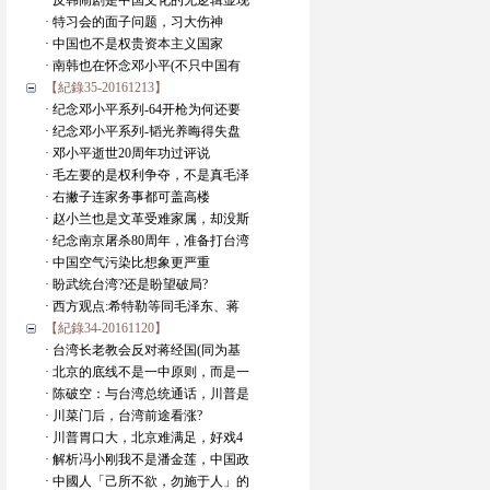
· 反韩闹剧是中国文化的无逻辑显现
· 特习会的面子问题，习大伤神
· 中国也不是权贵资本主义国家
· 南韩也在怀念邓小平(不只中国有
【紀錄35-20161213】
· 纪念邓小平系列-64开枪为何还要
· 纪念邓小平系列-韬光养晦得失盘
· 邓小平逝世20周年功过评说
· 毛左要的是权利争夺，不是真毛泽
· 右撇子连家务事都可盖高楼
· 赵小兰也是文革受难家属，却没斯
· 纪念南京屠杀80周年，准备打台湾
· 中国空气污染比想象更严重
· 盼武统台湾?还是盼望破局?
· 西方观点:希特勒等同毛泽东、蒋
【紀錄34-20161120】
· 台湾长老教会反对蒋经国(同为基
· 北京的底线不是一中原则，而是一
· 陈破空：与台湾总统通话，川普是
· 川菜门后，台湾前途看涨?
· 川普胃口大，北京难满足，好戏4
· 解析冯小刚我不是潘金莲，中国政
· 中國人「己所不欲，勿施于人」的