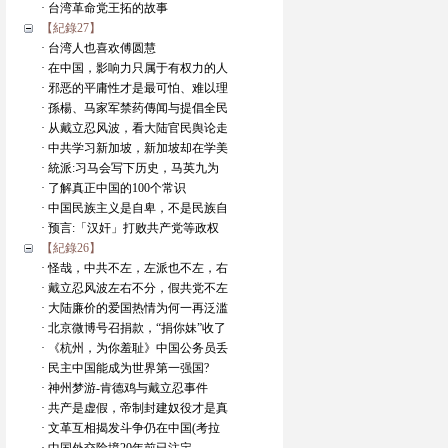
· 台湾革命党王拓的故事
【紀錄27】
· 台湾人也喜欢傅圆慧
· 在中国，影响力只属于有权力的人
· 邪恶的平庸性才是最可怕、难以理
· 孫楊、马家军禁药傳闻与提倡全民
· 从戴立忍风波，看大陆官民舆论走
· 中共学习新加坡，新加坡却在学美
· 統派:习马会写下历史，马英九为
· 了解真正中国的100个常识
· 中国民族主义是自卑，不是民族自
· 预言:「汉奸」打败共产党等政权
【紀錄26】
· 怪哉，中共不左，左派也不左，右
· 戴立忍风波左右不分，假共党不左
· 大陆廉价的爱国热情为何一再泛滥
· 北京微博号召捐款，“捐你妹”收了
· 《杭州，为你羞耻》中国公务员丢
· 民主中国能成为世界第一强国?
· 神州梦游-肯德鸡与戴立忍事件
· 共产是虚假，帝制封建奴役才是真
· 文革互相揭发斗争仍在中国(考拉