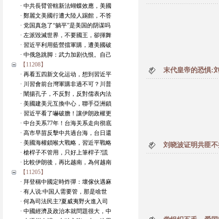
· 中共長臂管轄新法蝴蝶效應，美國
· 鄭麗文美國行遭大陸人踢館，不答
· 党国真急了“躺平”是美国的阴谋吗
· 左派毀滅世界，不要國王，卻揮舞
· 習近平利用藍營擋軍購，遭美國破
· 中俄急跳脚：武力加剧仇恨。自己
【11208】
末代皇帝的恐惧:
· 再看五四新文化运动，想到習近平
· 川習會前台灣軍購非過不可？川普
· 闡揚孔子，不反對，反對儒表內法
· 美國建美元互換中心，聯手亞洲鎖
· 習近平看了嚇破膽！讓伊朗政權更
· 中台关系77年！台海关系走向彻底
· 高市早苗反擊中共過台海，台日還
· 美國海權鎖喉大戰略，習近平戰略
刘晓波证明共匪不
· 槍桿子不管用，只好上筆桿子?謊
· 比較伊朗後，再比越南，為何越南
【11205】
· 拜登稱中國定時炸彈：壞傢伙遇麻
· 有人说:中国人需要管，那是啥世
· 何為司法民主?夏威夷野火進入司
· 中國經濟及政治本就問題很大，中