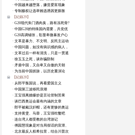
· 中国越来越堕落，嫌贫爱富现象
· 专制极权让选举贿选诱因更膨胀
【紀錄29】
· G20现代朱门酒肉臭，路有冻死骨?
· 中国G20的特殊国内需要，共党优
· G20高调铺张，彰显卑微暴发户心
· 文革是暴力、不文明、反民主运动
· 中国问题，如没有病识感的病人，
· 文革过后一样有清洗，只是一贯遮
· 徐玉玉之死，谈诈骗防制
· 矛盾中国，又自卑又自傲的天朝
· 为当前中国抓脉，以历史重演论
【紀錄28】
· 从郎平叛国说，再看爱国主义
· 中国第三波移民浪潮
· 王宝强离婚爆炒是言论管制苦果
· 谈巴西奥运会最有内涵的文章
· 郎平被戴汉奸帽，还有更惨的奥运
· 支持黄雯、马蓉，王宝强吃鳖吧
· 连台湾人都受教的台湾游记
· 傅园慧現象是对当局假话的宣泄、
· 北京最反人权希拉里，结合川普次