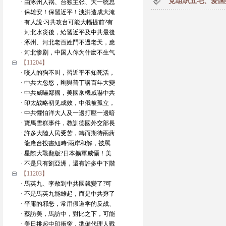
党组织五毛、爱国
· 由涿州人祸、台独主张、大一统思
· 保雄安！保習近平！洩洪造成大淹
· 有人說:习共攻台可能大幅提前?有
· 河北水災後，給習近平及中共最後
· 涿州、河北老百姓鬥不過老天，應
· 河北惨剧，中国人你为什麽不生气
【11204】
· 咬人的狗不叫，習近平不知死活，
· 中共大忽悠，剛與普丁講百年大變
· 中共威嚇鄰國，美國乘機威嚇中共
· 印太战略初见成效，中俄被孤立，
· 中共懼怕洋大人及一邊打壓一邊暗
· 寶馬雪糕事件，教訓德國外交部長
· 許多大陸人民受苦，轉而期待兩蔣
· 龍應台投書紐時:兩岸和解，被罵
· 星際大戰翻版?日本擴軍威懾！美
· 不是只有劉亞洲，還有許多中下階
【11203】
· 馬英九、李敖到中共國就變了?可
· 不是馬英九能雄起，而是中共孬了
· 平庸的邪恶，常用假道学的反战、
· 蔡訪美，馬訪中，對比之下，可能
· 美日挑起中印衝突，準備代理人戰