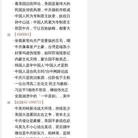
· 看美国总统辩论，美国是最伟大的
· 民国反传统风潮，中共藉机夺权成
· 中国人民为专制君主奴隶，奴役日
· 孙中山说：中国人民素为专制君主
· 邪恶中共，宁让百姓缺粮，都要大
【1090901】
· 坐着家里向共产党要饭的五毛，嘲
· 中共像暴发户土豪，台湾是端茶小
· 好莱坞虚伪现形，如同官场现形记
· 内蒙文化灭绝，蒙古国不敢表态，
· 韩国人是学中国人?中国人才是剽
· 中国人适合民主吗?台中网路论战
· 中共只是统治集团，位阶低于主权
· 一位台湾高二生论文:民主与极权-
· 习近平5项绝不答应，继续伟光正
· 全面崩溃中的「一中原则」，美中
【紀錄42-1060721】
· 中美对峙新冷战大环境，持续至少
· 美国大选重回左右之争，资本主义
· 中共侵台是豪赌，美国不参战也必
· 马英九不小心说出真话，背后捅中
· 微信是中共软实力、柏林墙、监狱