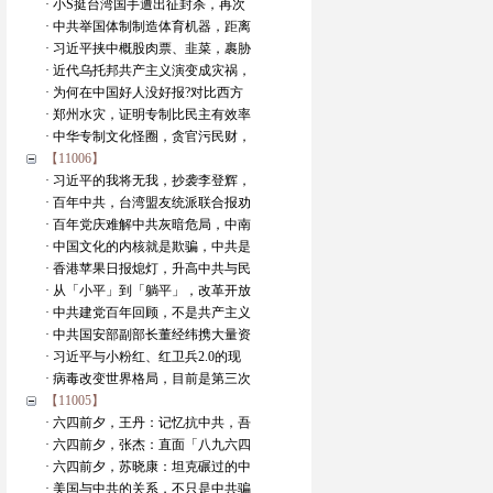
· 小S挺台湾国手遭出征封杀，再次
· 中共举国体制制造体育机器，距离
· 习近平挟中概股肉票、韭菜，裹胁
· 近代乌托邦共产主义演变成灾祸，
· 为何在中国好人没好报?对比西方
· 郑州水灾，证明专制比民主有效率
· 中华专制文化怪圈，贪官污民财，
【11006】
· 习近平的我将无我，抄袭李登辉，
· 百年中共，台湾盟友统派联合报劝
· 百年党庆难解中共灰暗危局，中南
· 中国文化的内核就是欺骗，中共是
· 香港苹果日报熄灯，升高中共与民
· 从「小平」到「躺平」，改革开放
· 中共建党百年回顾，不是共产主义
· 中共国安部副部长董经纬携大量资
· 习近平与小粉红、红卫兵2.0的现
· 病毒改变世界格局，目前是第三次
【11005】
· 六四前夕，王丹：记忆抗中共，吾
· 六四前夕，张杰：直面「八九六四
· 六四前夕，苏晓康：坦克碾过的中
· 美国与中共的关系，不只是中共骗