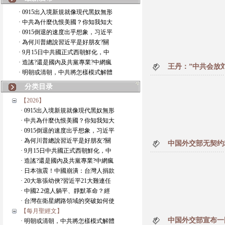
· 0915出入境新規就像現代黑奴無形
· 中共為什麼仇恨美國？你知我知大
· 0915倒退的速度出乎想象，习近平
· 為何川普總說習近平是好朋友?關
· 9月15日中共國正式西朝鮮化，中
· 造謠?還是國內及共黨專業?中網瘋
王丹：”中共会放
· 明朝或清朝，中共將怎樣模式解體
分类目录
【2026】
· 0915出入境新規就像現代黑奴無形
· 中共為什麼仇恨美國？你知我知大
· 0915倒退的速度出乎想象，习近平
· 為何川普總說習近平是好朋友?關
中国外交部无契约
· 9月15日中共國正式西朝鮮化，中
· 造謠?還是國內及共黨專業?中網瘋
· 日本強震！中國崩潰：台灣人捐款
· 20大靠張幼俠?習近平21大難連任
· 中國2.2億人躺平、靜默革命？經
· 台灣在衛星網路領域的突破如何使
【每月聖經文】
中国外交部宣布一国
· 明朝或清朝，中共將怎樣模式解體