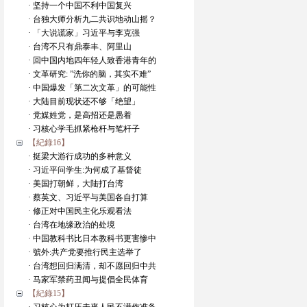
· 坚持一个中国不利中国复兴
· 台独大师分析九二共识地动山摇？
· 「大说谎家」习近平与李克强
· 台湾不只有鼎泰丰、阿里山
· 回中国内地四年轻人致香港青年的
· 文革研究: ”洗你的脑，其实不难”
· 中国爆发「第二次文革」的可能性
· 大陆目前现状还不够「绝望」
· 党媒姓党，是高招还是愚着
· 习核心学毛抓紧枪杆与笔杆子
【紀錄16】
· 挺梁大游行成功的多种意义
· 习近平问学生:为何成了基督徒
· 美国打朝鲜，大陆打台湾
· 蔡英文、习近平与美国各自打算
· 修正对中国民主化乐观看法
· 台湾在地缘政治的处境
· 中国教科书比日本教科书更害惨中
· 號外:共产党要推行民主选举了
· 台湾想回归满清，却不愿回归中共
· 马家军禁药丑闻与提倡全民体育
【紀錄15】