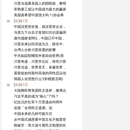
· 川普当选看美国人的阴暗面，黎明
· 常熟童工或让中国成为最大的赢家
· 美国真希望中国强大吗？(你会希
【紀錄33】
· 中国没普世价值，就没普世企业，
· 马英九下台后才发现92共识是骗局
· 唐代儒家变阿Q，中国已不中国，
· 川普未来以经济战为主，除非中、
· 台灣人分析川普當選的影響
· 中共如囚犯嘲笑外面自由世界(美
· 川普奇迹，川普学正紅，研究川普
· 川普当选，世界变天，多极世界，
· 基督徒如何面对高涨的同性恋运动
· 韩国人在愤怒什么?(朴槿惠丑闻)
【紀錄32】
· 大陆网民赞美国民主选举，微博点
· 习近平真的成为“核心”了吗？
· 纪念汉奸红军十万里逃命80周年
· 反驳「全球民主退潮」说
· 中国未来的几种可能方式
· 从中国式感恩看中国文化不能普世
· 陈破空：美大选今显民主制度的长