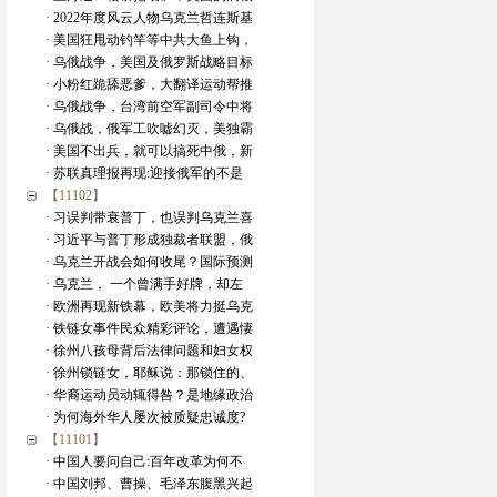
· 2022年度风云人物乌克兰哲连斯基
· 美国狂甩动钓竿等中共大鱼上钩，
· 乌俄战争，美国及俄罗斯战略目标
· 小粉红跪舔恶爹，大翻译运动帮推
· 乌俄战争，台湾前空军副司令中将
· 乌俄战，俄军工吹嘘幻灭，美独霸
· 美国不出兵，就可以搞死中俄，新
· 苏联真理报再现:迎接俄军的不是
【11102】
· 习误判带衰普丁，也误判乌克兰喜
· 习近平与普丁形成独裁者联盟，俄
· 乌克兰开战会如何收尾？国际预测
· 乌克兰， 一个曾满手好牌，却左
· 欧洲再现新铁幕，欧美将力挺乌克
· 铁链女事件民众精彩评论，遭遇悽
· 徐州八孩母背后法律问题和妇女权
· 徐州锁链女，耶稣说：那锁住的、
· 华裔运动员动辄得咎？是地缘政治
· 为何海外华人屡次被质疑忠诚度?
【11101】
· 中国人要问自己:百年改革为何不
· 中国刘邦、曹操、毛泽东腹黑兴起