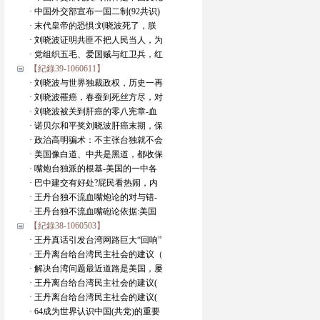
· 中国外交部宣布一国二制(92共识)
· 末代皇帝的恐惧:刘晓波死了，朕
· 刘晓波证明共匪不把人民当人，为
· 党组织五毛、爱国贼与红卫兵，红
【紀錄39-1060611】
· 刘晓波与世界独裁政权，历史一再
· 刘晓波罹癌，春蚕到死丝方尽，对
· 刘晓波被关到肝癌的零八宪章-血
· 诺贝尔和平奖刘晓波肝癌末期，保
· 政治高明骗术：不主张台独就不会
· 美国像白道、中共是黑道，都收保
· 嘴炮台独派的根基-美国的一中各
· 巴中建交有好处?屁民看热闹，内
· 王丹台独不流血嘴炮论的对与错-
· 王丹台独不流血嘴砲论依据:美国
【紀錄38-1060503】
· 王丹真话引发台湾网路巨大“回响”
· 王丹离台给台湾民主社会的建议（
· 解决台湾问题最近道路是美国，屡
· 王丹离台给台湾民主社会的建议(
· 王丹离台给台湾民主社会的建议(
· 64成为世界认识中国(共党)的重要