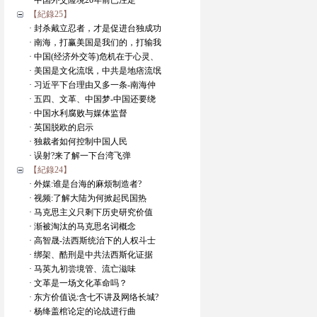
· 中国外交险境20年前已注定
【紀錄25】
· 封杀戴立忍者，才是促进台独成功
· 南海，打赢美国是我们的，打输我
· 中国(经济外交等)危机在于心灵、
· 美国是文化流氓，中共是地痞流氓
· 习近平下台理由又多一条-南海仲
· 五四、文革、中国梦-中国还要绕
· 中国水利腐败与媒体监督
· 英国脱欧的启示
· 独裁者如何控制中国人民
· 误射?来了解一下台湾飞弹
【紀錄24】
· 外媒:谁是台海的麻烦制造者?
· 视频:了解大陆为何掀起民国热
· 马克思主义只剩下历史研究价值
· 渐被淘汰的马克思名词概念
· 高智晟-法西斯统治下的人权斗士
· 绑架、酷刑是中共法西斯化证据
· 马英九初尝境管、流亡滋味
· 文革是一场文化革命吗？
· 东方价值说:含七不讲及网络长城?
· 杨绛盖棺论定的论战进行曲