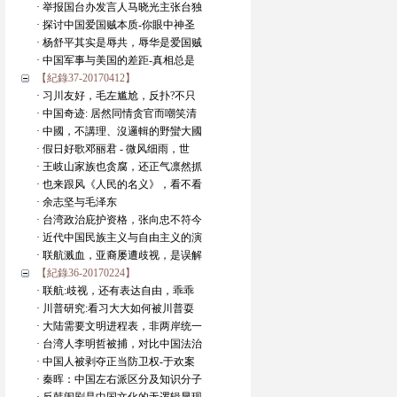
· 举报国台办发言人马晓光主张台独
· 探讨中国爱国贼本质-你眼中神圣
· 杨舒平其实是辱共，辱华是爱国贼
· 中国军事与美国的差距-真相总是
【紀錄37-20170412】
· 习川友好，毛左尴尬，反扑?不只
· 中国奇迹: 居然同情贪官而嘲笑清
· 中國，不講理、沒邏輯的野蠻大國
· 假日好歌邓丽君 - 微风细雨，世
· 王岐山家族也贪腐，还正气凛然抓
· 也来跟风《人民的名义》，看不看
· 余志坚与毛泽东
· 台湾政治庇护资格，张向忠不符今
· 近代中国民族主义与自由主义的演
· 联航溅血，亚裔屡遭歧视，是误解
【紀錄36-20170224】
· 联航:歧视，还有表达自由，乖乖
· 川普研究:看习大大如何被川普耍
· 大陆需要文明进程表，非两岸统一
· 台湾人李明哲被捕，对比中国法治
· 中国人被剥夺正当防卫权-于欢案
· 秦晖：中国左右派区分及知识分子