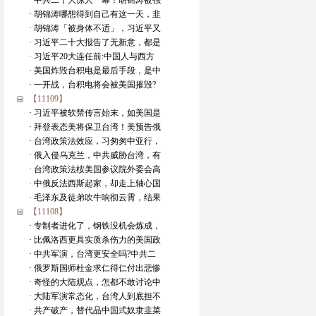
· 中共二十大惊人一幕！胡锦涛被强
· 胡锦涛哪想得到自己有这一天，韭
· 胡锦涛「被身体不适」，习近平又
· 习近平二十大报告了无新意，都是
· 习近平20大连任前:中国人与西方
· 美国炸毁台积电是最后手段，是中
· 一开战，台积电将会被美国摧毁?
【11109】
· 习近平被软禁传言始末，如美国是
· 拜登表态美将保卫台湾！美预告俄
· 台湾政策法效应，习匆匆中亚行，
· 俄入侵乌克兰，中共威胁台湾，有
· 台湾政策法桉美国参议院外委会高
· 中俄反法西斯起家，却走上轴心国
· 毛泽东及徒弟吹牛响彻云霄，结果
【11108】
· 专制者进化了，钢铁没机会炼成，
· 比佩洛西更具实质杀伤力的美国政
· 中共军演，台湾更安全吗?中共二
· 俄罗斯国师杜金求仁得仁付出悲惨
· 奇怪的大陆观点，怎都不敢讨论中
· 大陆军演常态化，台湾人到底担不
· 共产破产，替代品中国式奴隶韭菜