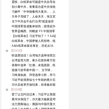
· 震惊，白纸革命可能是中共自导自
· 别小看中共，丧事喜办是中共传统
· 习躺平「中华病毒伟大复兴」、人
· 方舟子骂错了，人命关天，张文宏
· 当下中共会不会打台湾?或是放弃
· 中国清零造成集体创伤，疫情反扑
· 世界盃梅西、刘晓波 VS 中国清零
· 【白纸革命】习近平怕了！？A4证
· 白纸革命，中国梦被人民拒绝，纽
· A4白纸革命留名青史，历史从54、
【11111】
· 听选票说话！台湾地方选举绿营怎
· 台湾蓝营大胜，蒋介石曾孙蒋万安
· 美期中选举「红潮」未现原因，民
· 迎接习皇帝新中国:一、文字狱，
· 习终身执政、拜登选举小胜，拜习
· 习近平处境类似七十年前的蒋介石
· 20大后改革开放结束，你准备好面
【11110】
· 普丁让北约活过来，习近平让美国
· 黄河水倒流了，20大最大输家是邓
· 法兰西斯福山：俄国与中国尽显大