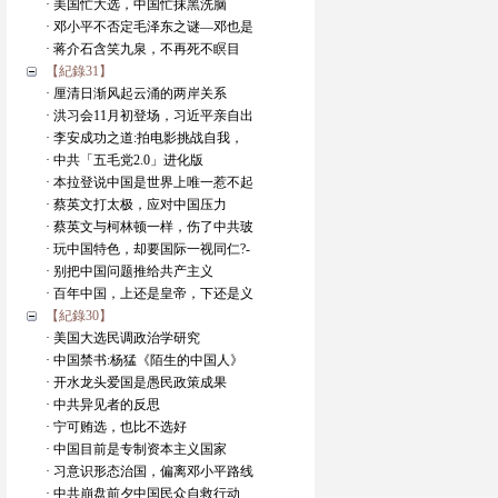
· 美国忙大选，中国忙抹黑洗脑
· 邓小平不否定毛泽东之谜—邓也是
· 蒋介石含笑九泉，不再死不瞑目
【紀錄31】
· 厘清日渐风起云涌的两岸关系
· 洪习会11月初登场，习近平亲自出
· 李安成功之道:拍电影挑战自我，
· 中共「五毛党2.0」进化版
· 本拉登说中国是世界上唯一惹不起
· 蔡英文打太极，应对中国压力
· 蔡英文与柯林顿一样，伤了中共玻
· 玩中国特色，却要国际一视同仁?-
· 别把中国问题推给共产主义
· 百年中国，上还是皇帝，下还是义
【紀錄30】
· 美国大选民调政治学研究
· 中国禁书:杨猛《陌生的中国人》
· 开水龙头爱国是愚民政策成果
· 中共异见者的反思
· 宁可贿选，也比不选好
· 中国目前是专制资本主义国家
· 习意识形态治国，偏离邓小平路线
· 中共崩盘前夕中国民众自救行动