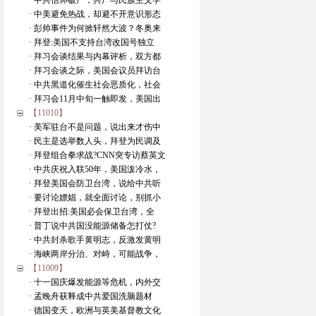
· 中共信仰破产，共产与民族主义学
· 中美避免热战，却避不开意识形态
· 彭帅事件为何掀轩然大波？冬奥来
· 拜登:美国不支持台湾改国号独立
· 拜习会谈结果与内幕评析，双方都
· 拜习会谈之际，美国会议员拜访台
· 中共黑道化催生社会恶质化，社会
· 拜习会11月中旬一触即发，美国出
【11010】
· 美军驻台不是问题，说出来才伤中
· 民主是选举数人头，拜登为民调及
· 拜登组合拳求战?CNN突专访蔡英文
· 中共庆祝入联50年，美国泼冷水，
· 拜登美国会防卫台湾，说给中共听
· 要讨论嫖娼，就全面讨论，别抓小
· 拜登出招:美国必会保卫台湾，全
· 普丁说中共国没能源储备怎打仗?
· 中共封杀歌手黄明志，反激发黄明
· 海峡两岸分治、对峙，可能战争，
【11009】
· 十一国庆爆发能源等危机，内外交
· 孟晚舟获释成中共爱国洗脑题材
· 德国变天，欧洲与英美基督教文化