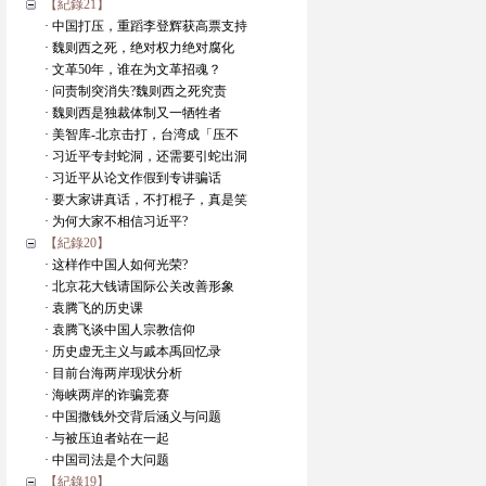
【紀錄21】
· 中国打压，重蹈李登辉获高票支持
· 魏则西之死，绝对权力绝对腐化
· 文革50年，谁在为文革招魂？
· 问责制突消失?魏则西之死究责
· 魏则西是独裁体制又一牺牲者
· 美智库-北京击打，台湾成「压不
· 习近平专封蛇洞，还需要引蛇出洞
· 习近平从论文作假到专讲骗话
· 要大家讲真话，不打棍子，真是笑
· 为何大家不相信习近平?
【紀錄20】
· 这样作中国人如何光荣?
· 北京花大钱请国际公关改善形象
· 袁腾飞的历史课
· 袁腾飞谈中国人宗教信仰
· 历史虚无主义与戚本禹回忆录
· 目前台海两岸现状分析
· 海峡两岸的诈骗竞赛
· 中国撒钱外交背后涵义与问题
· 与被压迫者站在一起
· 中国司法是个大问题
【紀錄19】