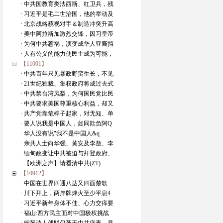
· 中共国教育类法西斯、红卫兵，残
· 习近平是毛二世治国，他的举动及
· 北京战略藐视对手＆制造冲突升高
· 美中阿拉斯加激烈交锋，因习皇帝
· 为何中共惹祸，演变成华人亚裔挡
· 人有公义的能力使民主成为可能，
【11001】
· 中共百年只见暴政野蛮生长，不见
· 21世纪独裁、集权政府将成过去式
· 中共禁台湾凤梨，为何国民党比民
· 中共要求美国尊重核心利益，却又
· 共产党靠笔桿子起家，对无知、单
· 要人说我是中国人，如同欺负阿Q
· 华人没有说"我不是中国人&q
· 亲共人士向华强、黄安及李敖、李
· 缅甸政变让中共被迫与拜登政府、
· 【欧洲之声】请看清中共(ZT)
【10912】
· 中国在世界四通八达又四面楚歌
· 川下拜上，两岸牌烽火至少平息4
· 习近平新年身体不佳、心力交瘁要
· 福山:西方民主面对中国极权挑战