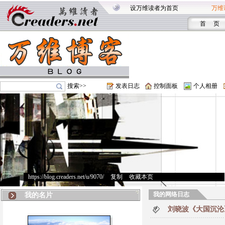
设万维读者为首页
万维
首 页
搜索>>
发表日志
控制面板
个人相册
https://blog.creaders.net/u/9070/
>
复制
>
收藏本页
我的网络日志
我的名片
刘晓波《大国沉沦