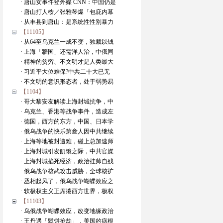
· 唐山女事件登外媒 CNN：中国仍是
· 唐山打人桉／张雅琴爆「包庇内幕
· 从丰县到唐山：是系统性性别暴力
【11105】
· 从64至乌克兰一成不变，独裁以钱
· 上海「牆国」还需洋人治，中俄同
· 精神的贫穷、不文明才是人类最大
· 习近平大位难保?中共二十大已无
· 不文明的意识形态者，处于弱势易
【1104】
· 哥大黎安友解读上海封城抗争，中
· 乌克兰、香港等战争事件，造成左
· 德国，西方的东方，中国、日本学
· 俄乌战争的快乐第叁人因中共继续
· 上海等地被封遭难，碰上总加速师
· 上海封城引发飢饿之际，中共官媒
· 上海封城掐死经济，政治挂帅自残
· 俄乌战争核武攻击威胁，全球核扩
· 丞相起风了，俄乌战争蝴蝶效应之
· 软极权主义正席捲西方世界，极权
【11103】
· 乌俄战争蝴蝶效应，改变地缘政治
· 王丹遇「鬆饼抢劫」，美国的病根