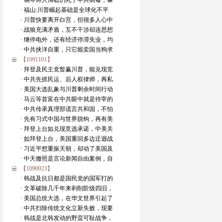
· 钢琴诗人傅聪仍死于中共病毒，暴
· 福山:川普崛起基础是全球化不平
· 川普快要离开白宫，但很多人心中
· 战狼充满矛盾，互不干涉却连思想
· 继停电外，还有经济停滞失业，均
· 中共挟洋自重，只它能卖国当狗求
【1091101】
· 拜登及民主党暂赢川普，能兑现竞
· 中共先抓民运、后人权律师，再私
· 美国大选乱象与川普剩余时间行动
· 马云等首富在中共眼中就是待宰的
· 中共传承真理部谎言共和国，不怕
· 先有习式中国与世界脱钩，再有美
· 拜登上台如兑现竞选承诺，中美关
· 如拜登上台，美国重回多边迂迴战
· 习近平想重振天朝，却动了美国及
· 中天撤照是言论新闻自由案例，自
【1090923】
· 韩战及抗日都是国民党的国军打的
· 文革破除几千年来剥削阶级四旧，
· 美国总统大选，在华文世界引起了
· 中共扫除传统文化立新失败，现要
· 韩战是北韩发动的野蛮可耻战争，