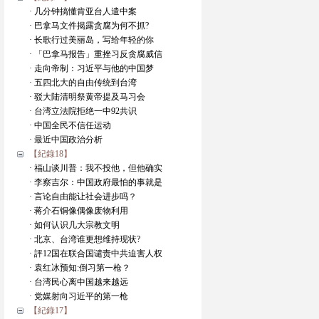
· 几分钟搞懂肯亚台人遣中案
· 巴拿马文件揭露贪腐为何不抓?
· 长歌行过美丽岛，写给年轻的你
· 「巴拿马报告」重挫习反贪腐威信
· 走向帝制：习近平与他的中国梦
· 五四北大的自由传统到台湾
· 驳大陆清明祭黄帝提及马习会
· 台湾立法院拒绝一中92共识
· 中国全民不信任运动
· 最近中国政治分析
【紀錄18】
· 福山谈川普：我不投他，但他确实
· 李察吉尔：中国政府最怕的事就是
· 言论自由能让社会进步吗？
· 蒋介石铜像偶像废物利用
· 如何认识几大宗教文明
· 北京、台湾谁更想维持现状?
· 評12国在联合国谴责中共迫害人权
· 袁红冰预知:倒习第一枪？
· 台湾民心离中国越来越远
· 党媒射向习近平的第一枪
【紀錄17】