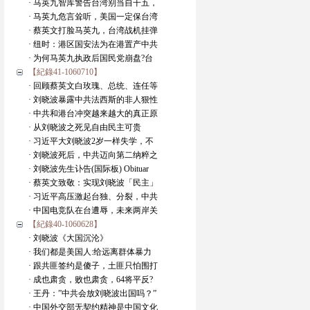
· 马英九智库警告台湾别当自干五，
· 马英九危言耸听，美国一定保台湾
· 蔡英文打脸马英九，台湾战机挂弹
· 纽时：港区国安法为在港置产中共
· 为何马英九执政后国民党崩盘?台
【紀錄41-1060710】
· 回顾蔡英文白玫瑰、总统、连任等
· 刘晓波暴露中共法西斯的非人狠性
· 中共和港台冲突越来越大的真正原
· 从刘晓波之死见自由民主可贵
· 习近平大刘晓波2岁一样失学，不
· 刘晓波死后，中共迈向第二纳粹之
· 刘晓波先生讣告(国际板) Obituar
· 蔡英文致敬：实现刘晓波「民主」
· 习近平高压激起台独、分裂，中共
· 中国电竞队在台遭辱，未来两岸关
【紀錄40-1060628】
· 刘晓波《大国沉沦》
· 我们都是美国人:给远离群体暴力
· 跟共匪签约是傻子，土匪只怕围打
· 成也肃贪，败也肃贪，64将平反?
· 王丹：”中共会放刘晓波出国吗？”
· 中国外交部无契约精神是中国文化