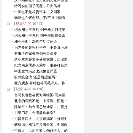
· 反韩闹剧是中国文化的无逻辑显现
· 特习会的面子问题，习大伤神
· 中国也不是权贵资本主义国家
· 南韩也在怀念邓小平(不只中国有
【紀錄35-20161213】
· 纪念邓小平系列-64开枪为何还要
· 纪念邓小平系列-韬光养晦得失盘
· 邓小平逝世20周年功过评说
· 毛左要的是权利争夺，不是真毛泽
· 右撇子连家务事都可盖高楼
· 赵小兰也是文革受难家属，却没斯
· 纪念南京屠杀80周年，准备打台湾
· 中国空气污染比想象更严重
· 盼武统台湾?还是盼望破局?
· 西方观点:希特勒等同毛泽东、蒋
【紀錄34-20161120】
· 台湾长老教会反对蒋经国(同为基
· 北京的底线不是一中原则，而是一
· 陈破空：与台湾总统通话，川普是
· 川菜门后，台湾前途看涨?
· 川普胃口大，北京难满足，好戏4
· 解析冯小刚我不是潘金莲，中国政
· 中國人「己所不欲，勿施于人」的