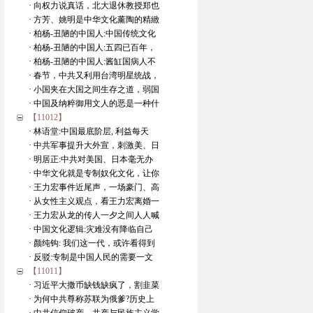
· 向权力说真话，北大退休教授郑也
· 方芳、姚明是中华文化薰陶的精緻
· 柏杨-丑陋的中国人:中国传统文化
· 柏杨-丑陋的中国人:五四已百年，
· 柏杨-丑陋的中国人:酱缸国病人不
· 春节，中共又利用台湾明星统战，
· 小国夹在大国之间生存之道，弱国
· 中国及纳粹御用文人的恶是一种什
【11012】
· 林语堂:中国最底阶层, 利益每天
· 中共军事提升大外宣，刺激美、日
· 明居正:中共对美国、日本毫无办
· 中华文化就是专制奴化文化，让你
· 王力宏事件近尾声，一场豪门、高
· 从女性主义观点，看王力宏离婚一
· 王力宏从龙的传人一夕之间人人喊
· 中国文化逻辑:灾难没有降临自己
· 颜纯钩: 我们这一代，或许看得到
· 反驳:专制是中国人民的需要一文
【11011】
· 习近平大撒币缺钱缺疯了，割韭菜
· 为何中共尊称苏联为俄爹?历史上