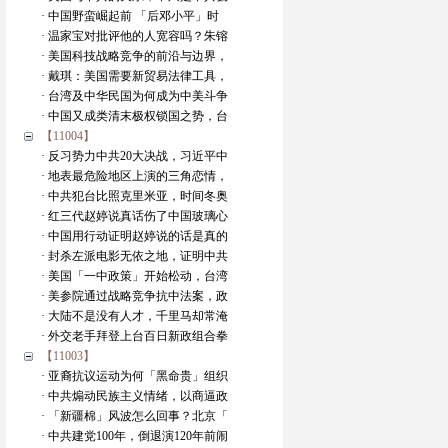
· 中国野蛮崛起前 「后邓小平」时
· 温家宝对批评他的人宽容吗？朱镕
· 美国科技战略竞争的前沿与边界，
· 戴琪：美国需要新贸易法律工具，
· 台湾及中华民国为何成为中美斗争
· 中国又成类清末极权锁国之势，台
【11004】
· 反习势力中共20大决战，习近平中
· 地表最危险地区上演的三角恋情，
· 中共犯台比照克里米亚，时间冬奥
· 红三代赵婷说真话伤了中国玻璃心
· 中国用行动证明赵婷说的话是真的
· 封杀左派电影无依之地，证明中共
· 美国「一中政策」开始松动，台湾
· 美参院通过战略竞争抗中法案，政
· 大陆不是没有人才，千里马却常淹
· 外交老手拜登上台百日新政组合拳
【11003】
· 亚裔抗议运动为何「黑命贵」组织
· 中共煽动民族主义情绪，以商逼政
· 「新疆棉」风波怎么回事？北京「
· 中共建党100年，倒退演120年前闹