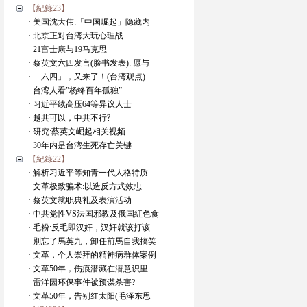
【紀錄23】
· 美国沈大伟:「中国崛起」隐藏内
· 北京正对台湾大玩心理战
· 21富士康与19马克思
· 蔡英文六四发言(脸书发表): 愿与
· 「六四」，又来了！(台湾观点)
· 台湾人看”杨绛百年孤独”
· 习近平续高压64等异议人士
· 越共可以，中共不行?
· 研究:蔡英文崛起相关视频
· 30年内是台湾生死存亡关键
【紀錄22】
· 解析习近平等知青一代人格特质
· 文革极致骗术:以造反方式效忠
· 蔡英文就职典礼及表演活动
· 中共党性VS法国邪教及俄国紅色食
· 毛粉:反毛即汉奸，汉奸就该打该
· 別忘了馬英九，卸任前馬自我搞笑
· 文革，个人崇拜的精神病群体案例
· 文革50年，伤痕潜藏在潜意识里
· 雷洋因环保事件被预谋杀害?
· 文革50年，告别红太阳(毛泽东思