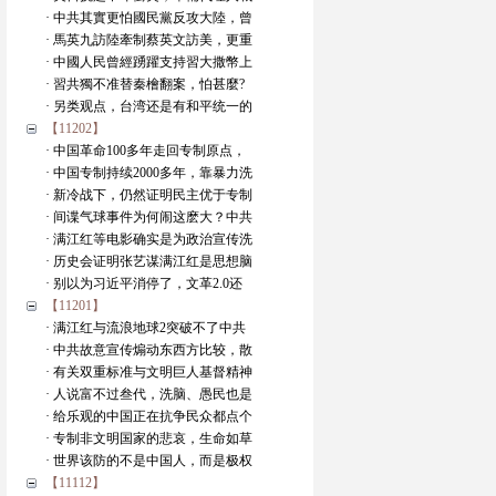
· 中共其實更怕國民黨反攻大陸，曾
· 馬英九訪陸牽制蔡英文訪美，更重
· 中國人民曾經踴躍支持習大撒幣上
· 習共獨不准替秦檜翻案，怕甚麼?
· 另类观点，台湾还是有和平统一的
【11202】
· 中国革命100多年走回专制原点，
· 中国专制持续2000多年，靠暴力洗
· 新冷战下，仍然证明民主优于专制
· 间谍气球事件为何闹这麽大？中共
· 满江红等电影确实是为政治宣传洗
· 历史会证明张艺谋满江红是思想脑
· 别以为习近平消停了，文革2.0还
【11201】
· 满江红与流浪地球2突破不了中共
· 中共故意宣传煽动东西方比较，散
· 有关双重标准与文明巨人基督精神
· 人说富不过叁代，洗脑、愚民也是
· 给乐观的中国正在抗争民众都点个
· 专制非文明国家的悲哀，生命如草
· 世界该防的不是中国人，而是极权
【11112】