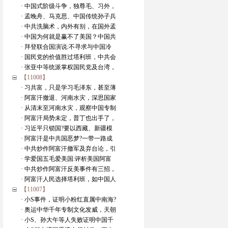
· 中国式阶级斗争，独尊毛、习外，
· 孟晚舟、马克思、中国传统孙子兵
· 中共洗脑术，内外有别，在国外孟
· 中国为何就是赢不了美国？中国共
· 拜登联合国演说:不寻求与中国冷
· 国民党的价值胜过塔利班，中共会
· 张亚中等统派掌权国民党及台湾，
【11008】
· 习共富，只是学习毛泽东，甚至薄
· 阿富汗撤退、河南水灾，深思国家
· 从清末至河南水灾，观察中国专制
· 阿富汗局势未定，普丁也出手了，
· 习近平只锁国?要以西藏、新疆模
· 阿富汗是中共国恶梦?一带一路成
· 中共炒作阿富汗撤军及弃台论，引
· 学爱国五毛爱美国:评析美国阿富
· 中共炒作阿富汗反美事件有三招，
· 阿富汗人民选择塔利班，如中国人
【11007】
· 小S事件，证明小粉红直属中南海?
· 奥运中华千年专制文化发威，天朝
· 小S、孙大午等人失败证明中国千