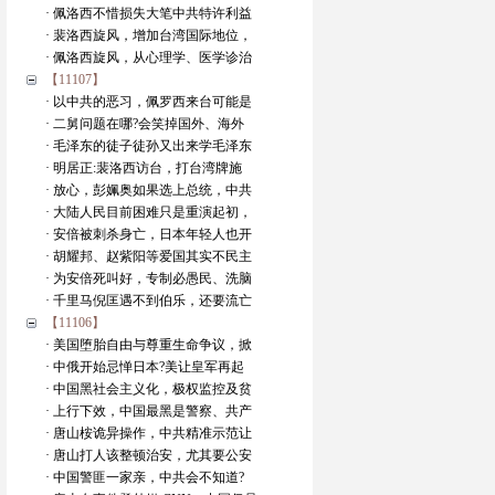
· 佩洛西不惜损失大笔中共特许利益
· 裴洛西旋风，增加台湾国际地位，
· 佩洛西旋风，从心理学、医学诊治
【11107】
· 以中共的恶习，佩罗西来台可能是
· 二舅问题在哪?会笑掉国外、海外
· 毛泽东的徒子徒孙又出来学毛泽东
· 明居正:裴洛西访台，打台湾牌施
· 放心，彭姵奥如果选上总统，中共
· 大陆人民目前困难只是重演起初，
· 安倍被刺杀身亡，日本年轻人也开
· 胡耀邦、赵紫阳等爱国其实不民主
· 为安倍死叫好，专制必愚民、洗脑
· 千里马倪匡遇不到伯乐，还要流亡
【11106】
· 美国堕胎自由与尊重生命争议，掀
· 中俄开始忌惮日本?美让皇军再起
· 中国黑社会主义化，极权监控及贫
· 上行下效，中国最黑是警察、共产
· 唐山桉诡异操作，中共精准示范让
· 唐山打人该整顿治安，尤其要公安
· 中国警匪一家亲，中共会不知道?