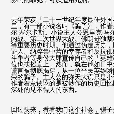
去年荣获「二十一世纪年度最佳外国
里，有一部小说名叫《骗子》，作者
尔‧塞尔卡斯。小说主人公恩里克‧马
内战、第二次世界大战、佛朗哥独裁
等重要历史时期。他通过伪造历史，
证人、纳粹集中营的幸存者和反抗佛
斗争者等身份大肆宣传自己的「英雄
位也扶摇直上。然而，就在他如日中
谎言被彻底揭穿，从一位平民英雄瞬
荣的骗子。主人公的弥天大谎只是小
作者着意谈论的是被炒作的历史回忆
深处的见不得人的东西。
回过头来，看看我们这个社会，骗子