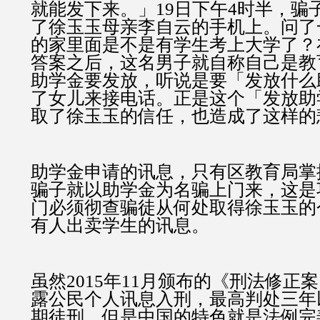
就能发下来。」19日下午4时半，骗
了徐玉玉母亲李自云的手机上。问了
的家里面是不是有学生考上大学了？
答案之后，这名男子就自称自己是教
助学金要发放，听说是要「发放什么
了女儿来接电话。正是这个「发放助
取了徐玉玉的信任，也造成了这样的
助学金申请的讯息，只有区教育局掌
骗子就以助学金为名骗上门来，这是
门必须彻查骗徒从何处取得徐玉玉的
有人出卖学生的讯息。
虽然2015年11月颁布的《刑法修正
露公民个人讯息入刑，最高判处三年
期徒刑，但是中国的特色就是法例完