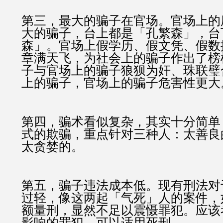
第三，最大的骗子在官场。官场上的
大的骗子，台上都是「孔繁森」，台
森」。官场上假学历、假文凭、假数
章满天飞，为社会上的骗子作出了榜
子与官场上的骗子狼狈为奸、珠联璧
上的骗子，官场上的骗子危害性更大
第四，骗术看似复杂，其实十分简单
式的欺骗，重点针对三种人：太善良
太贪婪的。
第五，骗子违法成本低。现有刑法对
过轻，像这两起「气死」人的案件，
额量刑，显然不足以震慑罪犯。应该
影响的罪犯，可以适用死刑。