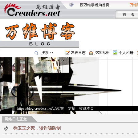
设万维读者为首页
万维
首 页
搜索>>
发表日志
控制面板
个人相册
https://blog.creaders.net/u/9070/
>
复制
>
收藏本页
网络日志正文
徐玉玉之死，谈诈骗防制