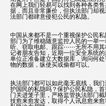
在网上我们轻易可以找到各种各类售
据，而且非常廉价，但执法部门却视
法部门都肆意侵犯公民的私隐。
中国从来都不是一个重视保护公民私
部门为了维稳随意监控人民的一举一
听、窃取电邮、跟踪⋯⋯无所不用其
记者朋友告知，近期一位安全系统的
单位正准备建立大数据库，询问何处
物的数据，纵使买或偷都可以。
执法部门都可以如此毫无底线，我们
护国民的私隐吗？保护公民私隐，首
门关进笼子里，严格监管执法部门截
技愈来愈发达，取得个人讯息愈来愈