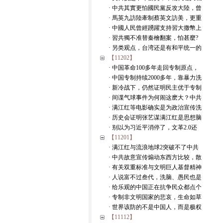
· 中共其實更怕國民黨反攻大陸，曾
· 馬英九訪陸牽制蔡英文訪美，更重
· 中國人民曾經踴躍支持習大撒幣上
· 習共獨不准替秦檜翻案，怕甚麼?
· 另类观点，台湾还是有和平统一的
【11202】
· 中国革命100多年走回专制原点，
· 中国专制持续2000多年，靠暴力洗
· 新冷战下，仍然证明民主优于专制
· 间谍气球事件为何闹这麽大？中共
· 满江红等电影确实是为政治宣传洗
· 历史会证明张艺谋满江红是思想脑
· 别以为习近平消停了，文革2.0还
【11201】
· 满江红与流浪地球2突破不了中共
· 中共故意宣传煽动东西方比较，散
· 有关双重标准与文明巨人基督精神
· 人说富不过叁代，洗脑、愚民也是
· 给乐观的中国正在抗争民众都点个
· 专制非文明国家的悲哀，生命如草
· 世界该防的不是中国人，而是极权
【11112】