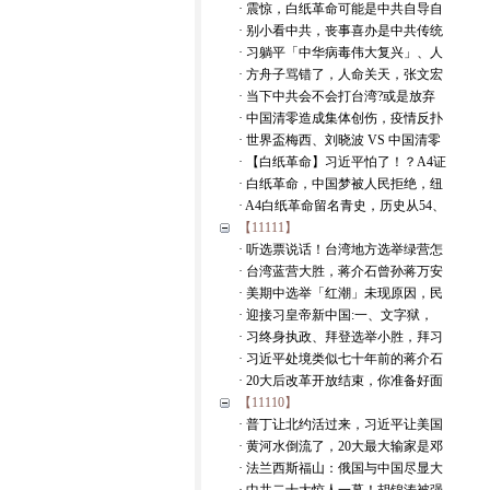
· 震惊，白纸革命可能是中共自导自
· 别小看中共，丧事喜办是中共传统
· 习躺平「中华病毒伟大复兴」、人
· 方舟子骂错了，人命关天，张文宏
· 当下中共会不会打台湾?或是放弃
· 中国清零造成集体创伤，疫情反扑
· 世界盃梅西、刘晓波 VS 中国清零
· 【白纸革命】习近平怕了！？A4证
· 白纸革命，中国梦被人民拒绝，纽
· A4白纸革命留名青史，历史从54、
【11111】
· 听选票说话！台湾地方选举绿营怎
· 台湾蓝营大胜，蒋介石曾孙蒋万安
· 美期中选举「红潮」未现原因，民
· 迎接习皇帝新中国:一、文字狱，
· 习终身执政、拜登选举小胜，拜习
· 习近平处境类似七十年前的蒋介石
· 20大后改革开放结束，你准备好面
【11110】
· 普丁让北约活过来，习近平让美国
· 黄河水倒流了，20大最大输家是邓
· 法兰西斯福山：俄国与中国尽显大