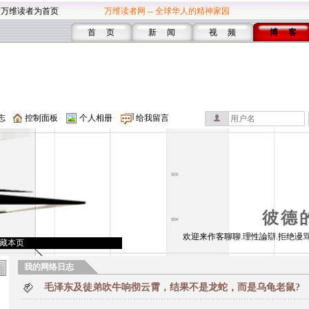
设万维读者为首页
万维读者网 -- 全球华人的精神家园
首 页
新 闻
视 频
博 客
志
控制面板
个人相册
给我留言
彼德
欢迎来作客聊聊.理性論辯.拒绝谩骂
藏本页
我的网络日志
毛泽东及徒弟吹牛响彻云霄，结果不是龙蛇，而是乌龟老鼠?