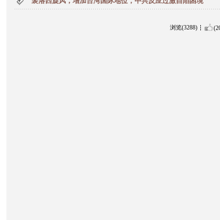
裴洛西旋风，增加台湾国际地位，中共反应过激自陷困境
浏览(3288)
(2