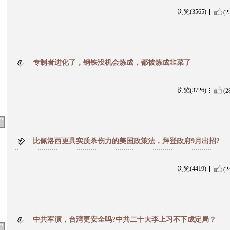
浏览(3565)
(2
专制者进化了，钢铁没机会炼成，都被炼成韭菜了
浏览(3726)
(2
比佩洛西更具实质杀伤力的美国政策法，拜登政府9月出招?
浏览(4419)
(2
中共军演，台湾更安全吗?中共二十大李上习不下成定局？