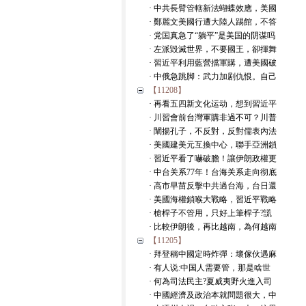
· 中共長臂管轄新法蝴蝶效應，美國
· 鄭麗文美國行遭大陸人踢館，不答
· 党国真急了“躺平”是美国的阴谋吗
· 左派毀滅世界，不要國王，卻揮舞
· 習近平利用藍營擋軍購，遭美國破
· 中俄急跳脚：武力加剧仇恨。自己
【11208】
· 再看五四新文化运动，想到習近平
· 川習會前台灣軍購非過不可？川普
· 闡揚孔子，不反對，反對儒表內法
· 美國建美元互換中心，聯手亞洲鎖
· 習近平看了嚇破膽！讓伊朗政權更
· 中台关系77年！台海关系走向彻底
· 高市早苗反擊中共過台海，台日還
· 美國海權鎖喉大戰略，習近平戰略
· 槍桿子不管用，只好上筆桿子?謊
· 比較伊朗後，再比越南，為何越南
【11205】
· 拜登稱中國定時炸彈：壞傢伙遇麻
· 有人说:中国人需要管，那是啥世
· 何為司法民主?夏威夷野火進入司
· 中國經濟及政治本就問題很大，中