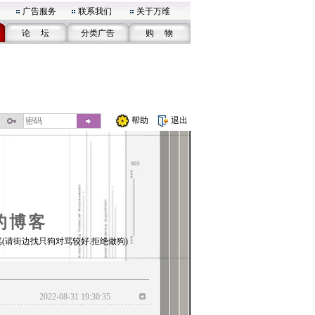
广告服务
联系我们
关于万维
论 坛
分类广告
购 物
帮助
退出
的博客
(请街边找只狗对骂较好.拒绝做狗)
2022-08-31 19:30:35