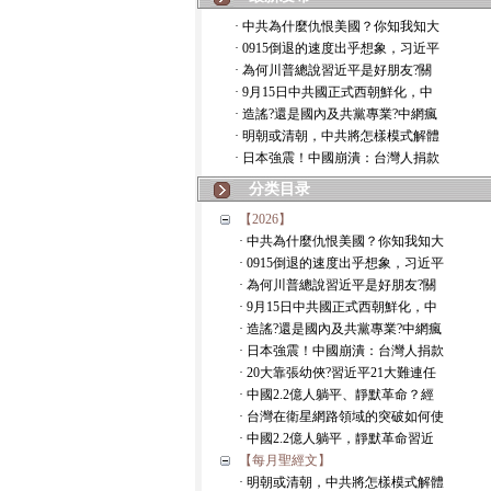
· 中共為什麼仇恨美國？你知我知大
· 0915倒退的速度出乎想象，习近平
· 為何川普總說習近平是好朋友?關
· 9月15日中共國正式西朝鮮化，中
· 造謠?還是國內及共黨專業?中網瘋
· 明朝或清朝，中共將怎樣模式解體
· 日本強震！中國崩潰：台灣人捐款
分类目录
【2026】
· 中共為什麼仇恨美國？你知我知大
· 0915倒退的速度出乎想象，习近平
· 為何川普總說習近平是好朋友?關
· 9月15日中共國正式西朝鮮化，中
· 造謠?還是國內及共黨專業?中網瘋
· 日本強震！中國崩潰：台灣人捐款
· 20大靠張幼俠?習近平21大難連任
· 中國2.2億人躺平、靜默革命？經
· 台灣在衛星網路領域的突破如何使
· 中國2.2億人躺平，靜默革命習近
【每月聖經文】
· 明朝或清朝，中共將怎樣模式解體