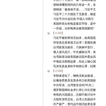
· 中共二十大惊人一幕！胡锦涛被强
· 胡锦涛哪想得到自己有这一天，韭
· 胡锦涛「被身体不适」，习近平又
· 习近平二十大报告了无新意，都是
· 习近平20大连任前:中国人与西方
· 美国炸毁台积电是最后手段，是中
· 一开战，台积电将会被美国摧毁?
【11109】
· 习近平被软禁传言始末，如美国是
· 拜登表态美将保卫台湾！美预告俄
· 台湾政策法效应，习匆匆中亚行，
· 俄入侵乌克兰，中共威胁台湾，有
· 台湾政策法桉美国参议院外委会高
· 中俄反法西斯起家，却走上轴心国
· 毛泽东及徒弟吹牛响彻云霄，结果
【11108】
· 专制者进化了，钢铁没机会炼成，
· 比佩洛西更具实质杀伤力的美国政
· 中共军演，台湾更安全吗?中共二
· 俄罗斯国师杜金求仁得仁付出悲惨
· 奇怪的大陆观点，怎都不敢讨论中
· 大陆军演常态化，台湾人到底担不
· 共产破产，替代品中国式奴隶韭菜