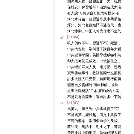
· 由涿州人祸、台独主张、大一统思
· 保雄安！保習近平！洩洪造成大淹
· 有人說:习共攻台可能大幅提前?有
· 河北水災後，給習近平及中共最後
· 涿州、河北老百姓鬥不過老天，應
· 河北惨剧，中国人你为什麽不生气
【11204】
· 咬人的狗不叫，習近平不知死活，
· 中共大忽悠，剛與普丁講百年大變
· 中共威嚇鄰國，美國乘機威嚇中共
· 印太战略初见成效，中俄被孤立，
· 中共懼怕洋大人及一邊打壓一邊暗
· 寶馬雪糕事件，教訓德國外交部長
· 許多大陸人民受苦，轉而期待兩蔣
· 龍應台投書紐時:兩岸和解，被罵
· 星際大戰翻版?日本擴軍威懾！美
· 不是只有劉亞洲，還有許多中下階
【11203】
· 馬英九、李敖到中共國就變了?可
· 不是馬英九能雄起，而是中共孬了
· 平庸的邪恶，常用假道学的反战、
· 蔡訪美，馬訪中，對比之下，可能
· 美日挑起中印衝突，準備代理人戰