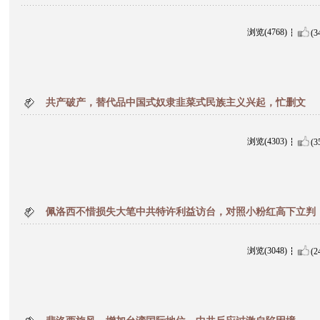
浏览(4768)
(3
共产破产，替代品中国式奴隶韭菜式民族主义兴起，忙删文
浏览(4303)
(3
佩洛西不惜损失大笔中共特许利益访台，对照小粉红高下立判
浏览(3048)
(2