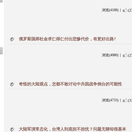
浏览(4188)
(2
俄罗斯国师杜金求仁得仁付出悲惨代价，有更好出路?
浏览(4980)
(2
奇怪的大陆观点，怎都不敢讨论中共因战争倒台的可能性
浏览(4733)
(3
大陆军演常态化，台湾人到底担不担忧？问题无聊却很基本