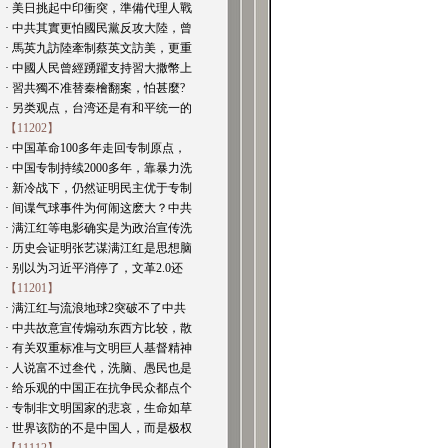
· 美日挑起中印衝突，準備代理人戰
· 中共其實更怕國民黨反攻大陸，曾
· 馬英九訪陸牽制蔡英文訪美，更重
· 中國人民曾經踴躍支持習大撒幣上
· 習共獨不准替秦檜翻案，怕甚麼?
· 另类观点，台湾还是有和平统一的
【11202】
· 中国革命100多年走回专制原点，
· 中国专制持续2000多年，靠暴力洗
· 新冷战下，仍然证明民主优于专制
· 间谍气球事件为何闹这麽大？中共
· 满江红等电影确实是为政治宣传洗
· 历史会证明张艺谋满江红是思想脑
· 别以为习近平消停了，文革2.0还
【11201】
· 满江红与流浪地球2突破不了中共
· 中共故意宣传煽动东西方比较，散
· 有关双重标准与文明巨人基督精神
· 人说富不过叁代，洗脑、愚民也是
· 给乐观的中国正在抗争民众都点个
· 专制非文明国家的悲哀，生命如草
· 世界该防的不是中国人，而是极权