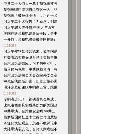
· 中共二十大惊人一幕！胡锦涛被强
· 胡锦涛哪想得到自己有这一天，韭
· 胡锦涛「被身体不适」，习近平又
· 习近平二十大报告了无新意，都是
· 习近平20大连任前:中国人与西方
· 美国炸毁台积电是最后手段，是中
· 一开战，台积电将会被美国摧毁?
【11109】
· 习近平被软禁传言始末，如美国是
· 拜登表态美将保卫台湾！美预告俄
· 台湾政策法效应，习匆匆中亚行，
· 俄入侵乌克兰，中共威胁台湾，有
· 台湾政策法桉美国参议院外委会高
· 中俄反法西斯起家，却走上轴心国
· 毛泽东及徒弟吹牛响彻云霄，结果
【11108】
· 专制者进化了，钢铁没机会炼成，
· 比佩洛西更具实质杀伤力的美国政
· 中共军演，台湾更安全吗?中共二
· 俄罗斯国师杜金求仁得仁付出悲惨
· 奇怪的大陆观点，怎都不敢讨论中
· 大陆军演常态化，台湾人到底担不