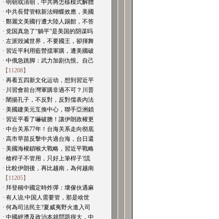
· 明朝或清朝，中共將怎樣模式解體
· 中共長臂管轄新法蝴蝶效應，美國
· 鄭麗文美國行遭大陸人踢館，不答
· 党国真急了“躺平”是美国的阴谋吗
· 左派毀滅世界，不要國王，卻揮舞
· 習近平利用藍營擋軍購，遭美國破
· 中俄急跳脚：武力加剧仇恨。自己
【11208】
· 再看五四新文化运动，想到習近平
· 川習會前台灣軍購非過不可？川普
· 闡揚孔子，不反對，反對儒表內法
· 美國建美元互換中心，聯手亞洲鎖
· 習近平看了嚇破膽！讓伊朗政權更
· 中台关系77年！台海关系走向彻底
· 高市早苗反擊中共過台海，台日還
· 美國海權鎖喉大戰略，習近平戰略
· 槍桿子不管用，只好上筆桿子?謊
· 比較伊朗後，再比越南，為何越南
【11205】
· 拜登稱中國定時炸彈：壞傢伙遇麻
· 有人说:中国人需要管，那是啥世
· 何為司法民主?夏威夷野火進入司
· 中國經濟及政治本就問題很大，中