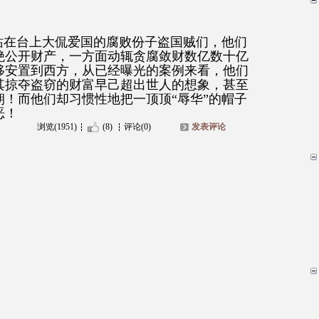
站在台上大侃爱国的腐败份子盗国贼们，他们
绝公开财产，一方面动辄贪腐敛财数亿数十亿
移安置到西方，从已经曝光的案例来看，他们
其掠夺盗窃的财富早己超出世人的想象，甚至
！而他们却习惯性地把一顶顶“辱华”的帽子
恶！
浏览(1951)
(8)
评论(0)
发表评论