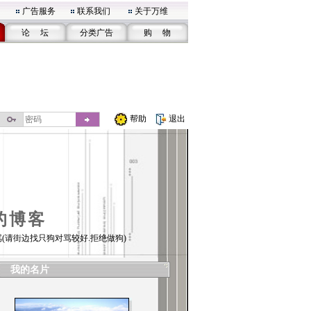
广告服务
联系我们
关于万维
论 坛
分类广告
购 物
帮助
退出
的博客
(请街边找只狗对骂较好.拒绝做狗)
我的名片