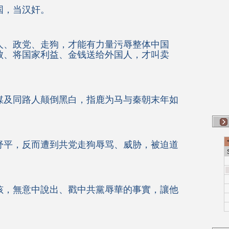
国，当汉奸。
人、政党、走狗，才能有力量污辱整体中国
败、将国家利益、金钱送给外国人，才叫卖
媒及同路人颠倒黑白，指鹿为马与秦朝末年如
舒平，反而遭到共党走狗辱骂、威胁，被迫道
孩，無意中說出、戳中共黨辱華的事實，讓他