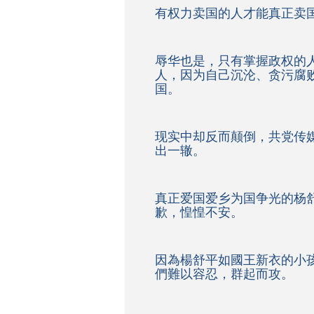
有权力卖国的人才能真正卖
辱华也是，只有掌握政权的
人，因为自己沉沦、贪污腐
国。
现实中却反而颠倒，共党传
出一辙。
真正爱国爱乡为国争光的杨
歉，惶惶不安。
因為楊舒平如國王新衣的小
們難以容忍，群起而攻。