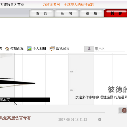
设万维读者为首页
万维读者网 -- 全球华人的精神家园
首 页
新 闻
视 频
博 客
志
控制面板
个人相册
给我留言
彼德
欢迎来作客聊聊.理性論辯.拒绝谩骂
藏本页
共党高层贪官专有
2017-06-01 18:41:12