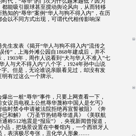
时代，“辱华”的门坎为什么越来越低？因为
，都能吸引眼球甚至搅动舆论风向，从而转移
熟知的“辱华”案例“华人与狗不得入内”，在历
都会以不同方式出现，可谓代代相传影响深
勇先生发表《揭开“华人与狗不得入内”流传之
误传”，上海外滩公园自1868年建成后，并不
，1903年，周作人说看到“犬与华人不准入”七
“华人与犬不得入内”八个字，1924年孙中山说
个字。但是，无论谁说亲眼看见过，却没有发
证明有过这么一个牌示。
爆出一桩“辱华”事件，只要上网查看一下，
前女议员电视上公然辱华蔑称中国人是乞丐》
府临时禁令申请被法院拒绝再宣誓被阻》《奔
称已和解》《万圣节热销辱华道具》《美联航
通称512地震是“报应”》，央视新闻曾报道，
个小品，把场景设置在中餐馆内，一个西班牙人
员，表演极尽夸张，丑化华人形象……