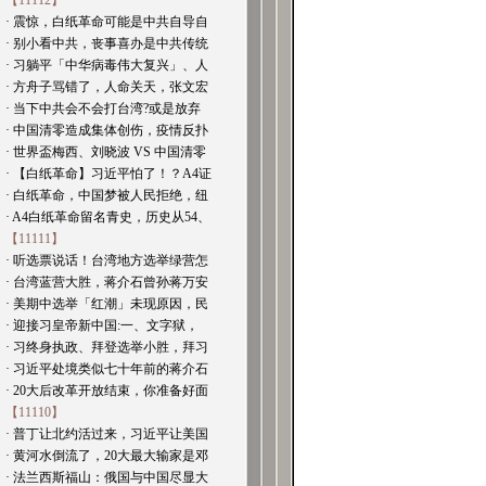
【11112】
· 震惊，白纸革命可能是中共自导自
· 别小看中共，丧事喜办是中共传统
· 习躺平「中华病毒伟大复兴」、人
· 方舟子骂错了，人命关天，张文宏
· 当下中共会不会打台湾?或是放弃
· 中国清零造成集体创伤，疫情反扑
· 世界盃梅西、刘晓波 VS 中国清零
· 【白纸革命】习近平怕了！？A4证
· 白纸革命，中国梦被人民拒绝，纽
· A4白纸革命留名青史，历史从54、
【11111】
· 听选票说话！台湾地方选举绿营怎
· 台湾蓝营大胜，蒋介石曾孙蒋万安
· 美期中选举「红潮」未现原因，民
· 迎接习皇帝新中国:一、文字狱，
· 习终身执政、拜登选举小胜，拜习
· 习近平处境类似七十年前的蒋介石
· 20大后改革开放结束，你准备好面
【11110】
· 普丁让北约活过来，习近平让美国
· 黄河水倒流了，20大最大输家是邓
· 法兰西斯福山：俄国与中国尽显大