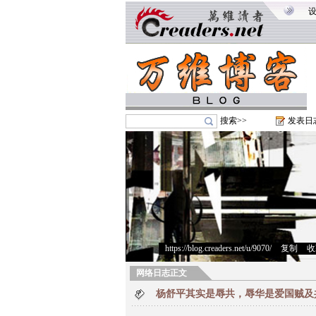
搜索>>
发表日
https://blog.creaders.net/u/9070/
>
复制
>
收
网络日志正文
杨舒平其实是辱共，辱华是爱国贼及