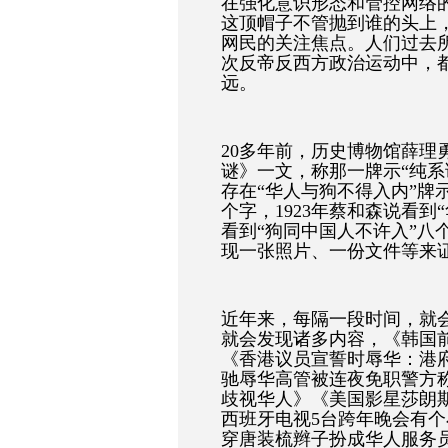
在强化意识形态和管控网络的
这顶帽子不管抛到谁的头上
网民的关注焦点。人们过去所
次反帝反西方政治运动中，
远。
20多年前，历史博物馆薛理
谜》一文，称那一牌示“纯系
存在“华人与狗不得入内”牌示
个字，1923年蔡和森说看到
看到“狗同中国人不许入”八
现一张照片、一份文件等来
近年来，每隔一段时间，就会
就会发现诸多内容，《韩国
《香港议员宣誓时辱华：港
驰辱华高管被连夜免职警方
歧视华人》《美国影星莎朗斯
西班牙电视5台跨年晚会有
穿唐装梳辫子扮成华人服务