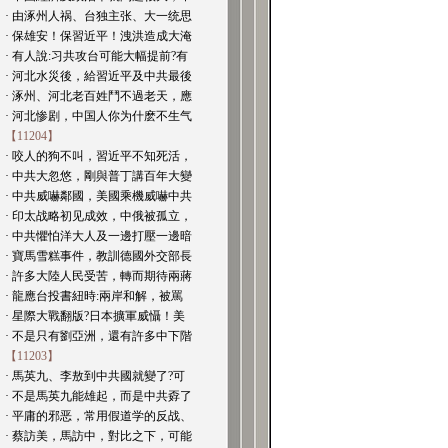
· 由涿州人祸、台独主张、大一统思
· 保雄安！保習近平！洩洪造成大淹
· 有人說:习共攻台可能大幅提前?有
· 河北水災後，給習近平及中共最後
· 涿州、河北老百姓鬥不過老天，應
· 河北惨剧，中国人你为什麽不生气
【11204】
· 咬人的狗不叫，習近平不知死活，
· 中共大忽悠，剛與普丁講百年大變
· 中共威嚇鄰國，美國乘機威嚇中共
· 印太战略初见成效，中俄被孤立，
· 中共懼怕洋大人及一邊打壓一邊暗
· 寶馬雪糕事件，教訓德國外交部長
· 許多大陸人民受苦，轉而期待兩蔣
· 龍應台投書紐時:兩岸和解，被罵
· 星際大戰翻版?日本擴軍威懾！美
· 不是只有劉亞洲，還有許多中下階
【11203】
· 馬英九、李敖到中共國就變了?可
· 不是馬英九能雄起，而是中共孬了
· 平庸的邪恶，常用假道学的反战、
· 蔡訪美，馬訪中，對比之下，可能