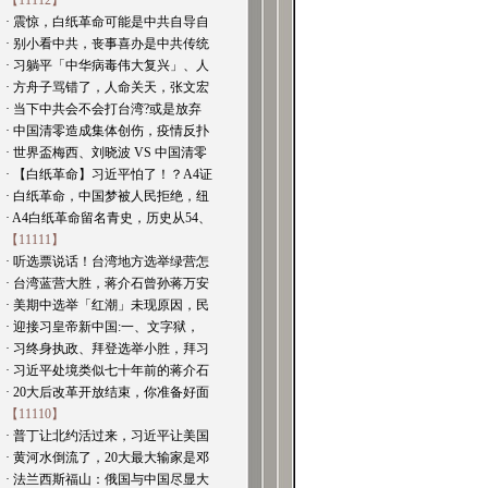
【11112】
· 震惊，白纸革命可能是中共自导自
· 别小看中共，丧事喜办是中共传统
· 习躺平「中华病毒伟大复兴」、人
· 方舟子骂错了，人命关天，张文宏
· 当下中共会不会打台湾?或是放弃
· 中国清零造成集体创伤，疫情反扑
· 世界盃梅西、刘晓波 VS 中国清零
· 【白纸革命】习近平怕了！？A4证
· 白纸革命，中国梦被人民拒绝，纽
· A4白纸革命留名青史，历史从54、
【11111】
· 听选票说话！台湾地方选举绿营怎
· 台湾蓝营大胜，蒋介石曾孙蒋万安
· 美期中选举「红潮」未现原因，民
· 迎接习皇帝新中国:一、文字狱，
· 习终身执政、拜登选举小胜，拜习
· 习近平处境类似七十年前的蒋介石
· 20大后改革开放结束，你准备好面
【11110】
· 普丁让北约活过来，习近平让美国
· 黄河水倒流了，20大最大输家是邓
· 法兰西斯福山：俄国与中国尽显大