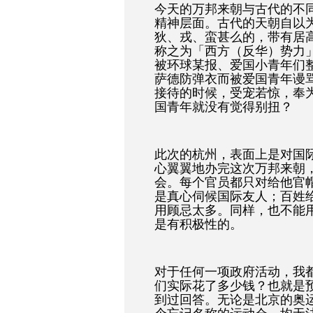
今天的万邦来朝与古代的不
精神层面。古代的天朝自以
狄、戎、蛮甚么的，带有居
称之为「西方（反华）势力」
被环球某报、爱国小青年们
萨德防弹衣而被爱国青年谩
接待的时候，受宠若惊，奉
国青年就没有觉得别扭？
此次的杭州，表面上是对国
心翼翼地办完这次万邦来朝
会。每个官员都只对给他官
是真心伺候国际友人；百姓
用顾忌太多。同样，也不能
是有积极性的。
对于任何一项政府活动，我
们实际花了多少钱？也就是
到过回答。无论是北京的奥