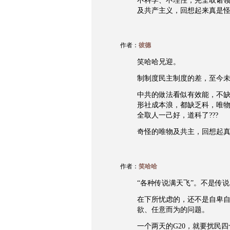
不科学、不理性，完全取诸领
及共产主义，回想起来真是
作者：
彼德
笑哈哈兄迎。
制制度民主制度的差，至今
中共的做法看似有效能，不
形社成本浪，都缺乏科，唯
全取人一己好，道科了???
奇怪的唯物及共主，回想起
作者：
笑哈哈
“各种传说满天飞”。不是传
在下所忧虑的，还不是自卑
欲、任意而为的问题。
一个两天的G20，就要扰民