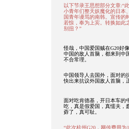
以下节录王思想部分文章:“
小青年们整天妖魔化的日本
国青年谩骂的南韩。宣传的
若惊，奉为上宾。转换如此
别扭？”
怪哉，中国爱国贼在G20好
中国的敌人首脑，都来到中
不合常理。
中国领导人去国外，面对的
快出来抗议外国敌人首脑，
面对吃肯德基，开日本车的
吃，真是假爱国，真懦夫，
孬了，真可耻。
“此次杭州G20，网传费用为1