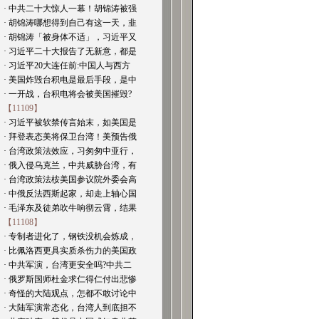
· 中共二十大惊人一幕！胡锦涛被强
· 胡锦涛哪想得到自己有这一天，韭
· 胡锦涛「被身体不适」，习近平又
· 习近平二十大报告了无新意，都是
· 习近平20大连任前:中国人与西方
· 美国炸毁台积电是最后手段，是中
· 一开战，台积电将会被美国摧毁?
【11109】
· 习近平被软禁传言始末，如美国是
· 拜登表态美将保卫台湾！美预告俄
· 台湾政策法效应，习匆匆中亚行，
· 俄入侵乌克兰，中共威胁台湾，有
· 台湾政策法桉美国参议院外委会高
· 中俄反法西斯起家，却走上轴心国
· 毛泽东及徒弟吹牛响彻云霄，结果
【11108】
· 专制者进化了，钢铁没机会炼成，
· 比佩洛西更具实质杀伤力的美国政
· 中共军演，台湾更安全吗?中共二
· 俄罗斯国师杜金求仁得仁付出悲惨
· 奇怪的大陆观点，怎都不敢讨论中
· 大陆军演常态化，台湾人到底担不