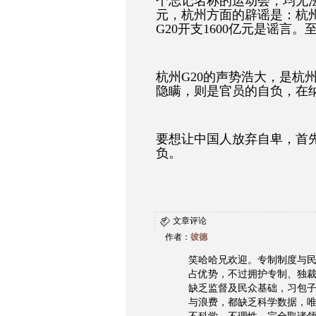
个忘记名称的运动会，均无法
元，杭州方面的辟谣是：杭州
G20开支1600亿元是谣言
杭州G20的声势浩大，是杭
隐瞒，则是官员的自负，在
要想让中国人放弃自卑，首
负。
文章评论
作者：
彼德
笑哈哈兄欢迎。专制制度与
占优势，不过拥护专制、独
缺乏监督及民众基础，习包
与浪费，都缺乏科学数据，