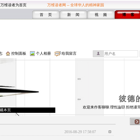
设万维读者为首页
万维读者网 -- 全球华人的精神家园
首 页
新 闻
视 频
博 客
志
控制面板
个人相册
给我留言
彼德
欢迎来作客聊聊.理性論辯.拒绝谩骂
藏本页
2016-08-29 17:58:07