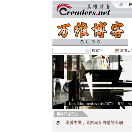
搜索>>
发表日
https://blog.creaders.net/u/9070/
>
复制
>
收
网络日志正文
矛盾中国，又自卑又自傲的天朝