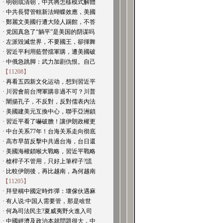
· 明朝或清朝，中共將怎樣模式解體
· 中共長臂管轄新法蝴蝶效應，美國
· 鄭麗文美國行遭大陸人踢館，不答
· 党国真急了“躺平”是美国的阴谋吗
· 左派毀滅世界，不要國王，卻揮舞
· 習近平利用藍營擋軍購，遭美國破
· 中俄急跳脚：武力加剧仇恨。自己
【11208】
· 再看五四新文化运动，想到習近平
· 川習會前台灣軍購非過不可？川普
· 闡揚孔子，不反對，反對儒表內法
· 美國建美元互換中心，聯手亞洲鎖
· 習近平看了嚇破膽！讓伊朗政權更
· 中台关系77年！台海关系走向彻底
· 高市早苗反擊中共過台海，台日還
· 美國海權鎖喉大戰略，習近平戰略
· 槍桿子不管用，只好上筆桿子?謊
· 比較伊朗後，再比越南，為何越南
【11205】
· 拜登稱中國定時炸彈：壞傢伙遇麻
· 有人说:中国人需要管，那是啥世
· 何為司法民主?夏威夷野火進入司
· 中國經濟及政治本就問題很大，中