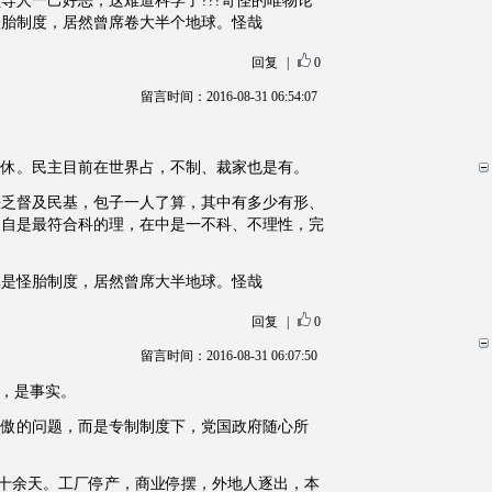
导人一己好恶，这难道科学了???奇怪的唯物论
怪胎制度，居然曾席卷大半个地球。怪哉
回复
|
0
留言时间：2016-08-31 06:54:07
未休。民主目前在世界占，不制、裁家也是有。
缺乏督及民基，包子一人了算，其中有多少有形、
物自是最符合科的理，在中是一不科、不理性，完
真是怪胎制度，居然曾席大半地球。怪哉
回复
|
0
留言时间：2016-08-31 06:07:50
说，是事实。
自傲的问题，而是专制制度下，党国政府随心所
四十余天。工厂停产，商业停摆，外地人逐出，本