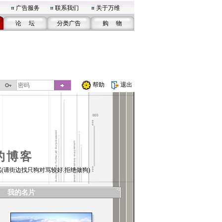
广告服务
联系我们
关于万维
论 坛
分类广告
购 物
帮助
退出
的博客
(请街边找只狗对骂较好.拒绝做狗)
我的名片