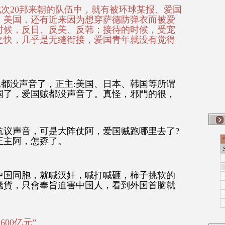
此次20邦来朝的队伍中，就有被环球某报、爱国
、美国，还有近来因为想穿萨德防弹衣而被爱
时候，反日、反美、反韩；接待的时候，受宠
之快，几乎是无缝衔接，爱国青年就没有觉得
像都没声音了，正主:美国、日本、韩国等所谓
国了，爱国贼都没声音了。真怪，邪門的很，
抗议声音，可是大阵仗阿，爱国贼跑哪里去了?
正主阿，怎孬了。
中国同胞，就喊汉奸，喊打喊砸，柿子挑软的
蠢貨，只會奉旨迫害中国人，看到外国首脑就
600亿元”