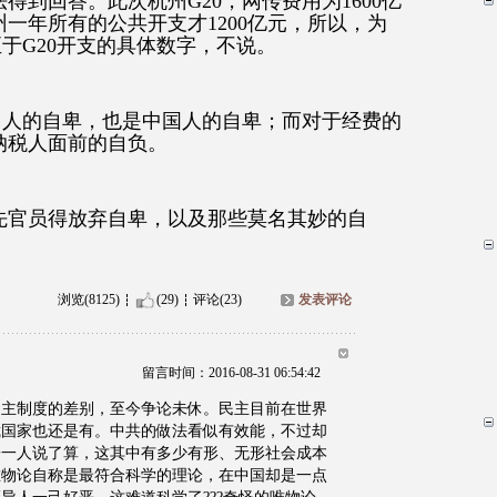
得到回答。此次杭州G20，网传费用为1600亿
一年所有的公共开支才1200亿元，所以，为
。至于G20开支的具体数字，不说。
州人的自卑，也是中国人的自卑；而对于经费的
纳税人面前的自负。
先官员得放弃自卑，以及那些莫名其妙的自
浏览(8125)
(29)
评论(23)
发表评论
留言时间：2016-08-31 06:54:42
民主制度的差别，至今争论未休。民主目前在世界
裁国家也还是有。中共的做法看似有效能，不过却
子一人说了算，这其中有多少有形、无形社会成本
唯物论自称是最符合科学的理论，在中国却是一点