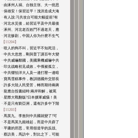
· 由涿州人祸、台独主张、大一统思
· 保雄安！保習近平！洩洪造成大淹
· 有人說:习共攻台可能大幅提前?有
· 河北水災後，給習近平及中共最後
· 涿州、河北老百姓鬥不過老天，應
· 河北惨剧，中国人你为什麽不生气
【11204】
· 咬人的狗不叫，習近平不知死活，
· 中共大忽悠，剛與普丁講百年大變
· 中共威嚇鄰國，美國乘機威嚇中共
· 印太战略初见成效，中俄被孤立，
· 中共懼怕洋大人及一邊打壓一邊暗
· 寶馬雪糕事件，教訓德國外交部長
· 許多大陸人民受苦，轉而期待兩蔣
· 龍應台投書紐時:兩岸和解，被罵
· 星際大戰翻版?日本擴軍威懾！美
· 不是只有劉亞洲，還有許多中下階
【11203】
· 馬英九、李敖到中共國就變了?可
· 不是馬英九能雄起，而是中共孬了
· 平庸的邪恶，常用假道学的反战、
· 蔡訪美，馬訪中，對比之下，可能