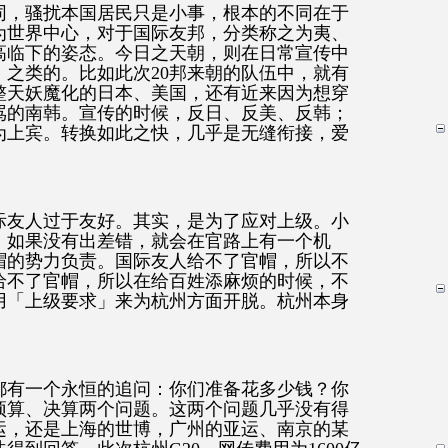
同，骚扰本国居民只是小事，根本的不同在于
为世界中心，对于国际友邦，分类称之为夷、
高临下的姿态。今日之天朝，则在日常宣传中
之类的。比如此次20邦来朝的队伍中，就有
整天妖魔化的日本、美国，还有近来因为想穿
骂的南韩。宣传的时候，反日、反美、反韩；
为上宾。转换如此之快，几乎是无缝衔接，爱
际友人过于友好。其实，是为了应对上级。小
，如果没有出差错，就会在官路上有一个机
帽的势力负责。国际友人给不了官帽，所以不
给不了官帽，所以在给百姓添麻烦的时候，不
用「上级要求」来为杭州方面开脱。杭州本身
都有一个永恒的追问：你们准备花多少钱？你
预算、决算两个问题。这两个问题几乎没有得
运，还是上海的世博，广州的亚运、南京的某