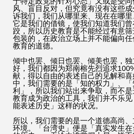
于特定政党的针对心态」又或是受同
风、盲目反对，但究竟有没有这些成
诉我们，我们从哪里来、现在在哪里
它是我们的借镜，使我们知道我们曾
跤，所以历史教育是不能经过有意筛
包装的，在政治立场上并不能偏向任
教育的道德。
倾中也罢、倾日也罢、倾美也罢，独
100
好，我们都因为郑南榕先烈追求
献，得以自由的表述自己的见解和喜
中，我们需要的是「知的权力」、「
利」，所以我们站出来争取，而不是
教育成为政治的工具，我们并不乐见
能表述历史」这样的状况。
所以，我们需要的是一个道德高尚、
环境。「台湾史」便是「真实发生在