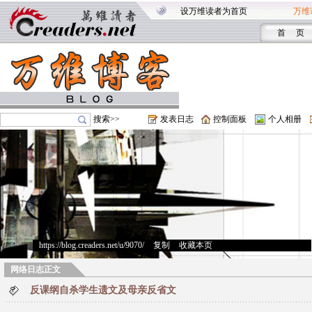
设万维读者为首页
万维
首 页
搜索>>
发表日志
控制面板
个人相册
https://blog.creaders.net/u/9070/
>
复制
>
收藏本页
网络日志正文
反课纲自杀学生遗文及母亲反省文