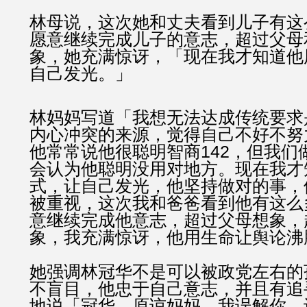
林母说，这次她和丈夫看到儿子有这
愿意继续完成儿子的意志，超过父母
象，她充满惊讶，「现在我才知道他
自己发光。」
林妈妈写道「我想无法达成传统要求
内心冲突的来源，觉得自己不好不努
142
他常常说他很聪明智商
，但我们
会认为他聪明没用对地方。现在我才
式，让自己发光，他坚持做对的事，
被重视，这次我和爸爸看到他有这么
意继续完成他意志，超过父母想象，
象，我充满惊讶，他用生命让舆论沸
她强调林冠华不是可以被政党左右的
不盲目，他忠于自己意志，并且有追
地说「冠华，原谅妈妈，我误解你，