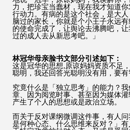
力，把珍宝当蠢材，现在我才知道你
行动力。有病的是这个社会，是大人
脑过的家长，你就是个小王子永远有
的使命完成了，让舆论去沸腾吧，让
过的成人去从新思考吧。」
林冠华母亲脸书文
部分引述
如下：
,
这是冠华的思想
原谅妈妈资质不足
聪明，我还回答光聪明没有用，要有
究竟什么是「独立思考」的能力？我
章、因为阅览时事、甚至因为媒体灌
产生了个人的思想或是政治立场。
而关于反对课纲微调这件事，有人问
是何种心态、什么思维来反对？」有