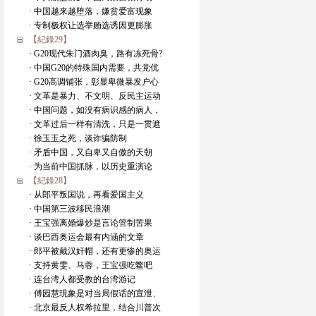
· 中国越来越堕落，嫌贫爱富现象
· 专制极权让选举贿选诱因更膨胀
【紀錄29】
· G20现代朱门酒肉臭，路有冻死骨?
· 中国G20的特殊国内需要，共党优
· G20高调铺张，彰显卑微暴发户心
· 文革是暴力、不文明、反民主运动
· 中国问题，如没有病识感的病人，
· 文革过后一样有清洗，只是一贯遮
· 徐玉玉之死，谈诈骗防制
· 矛盾中国，又自卑又自傲的天朝
· 为当前中国抓脉，以历史重演论
【紀錄28】
· 从郎平叛国说，再看爱国主义
· 中国第三波移民浪潮
· 王宝强离婚爆炒是言论管制苦果
· 谈巴西奥运会最有内涵的文章
· 郎平被戴汉奸帽，还有更惨的奥运
· 支持黄雯、马蓉，王宝强吃鳖吧
· 连台湾人都受教的台湾游记
· 傅园慧現象是对当局假话的宣泄、
· 北京最反人权希拉里，结合川普次