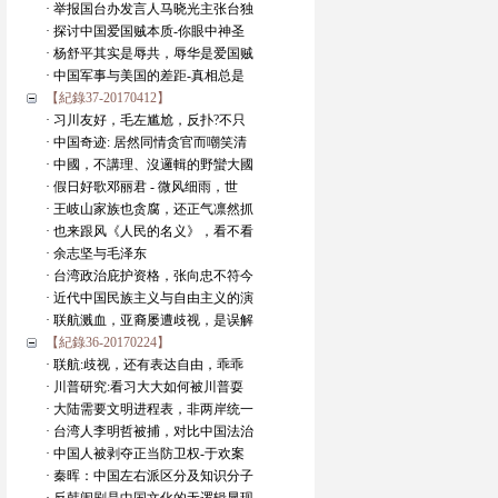
· 举报国台办发言人马晓光主张台独
· 探讨中国爱国贼本质-你眼中神圣
· 杨舒平其实是辱共，辱华是爱国贼
· 中国军事与美国的差距-真相总是
【紀錄37-20170412】
· 习川友好，毛左尴尬，反扑?不只
· 中国奇迹: 居然同情贪官而嘲笑清
· 中國，不講理、沒邏輯的野蠻大國
· 假日好歌邓丽君 - 微风细雨，世
· 王岐山家族也贪腐，还正气凛然抓
· 也来跟风《人民的名义》，看不看
· 余志坚与毛泽东
· 台湾政治庇护资格，张向忠不符今
· 近代中国民族主义与自由主义的演
· 联航溅血，亚裔屡遭歧视，是误解
【紀錄36-20170224】
· 联航:歧视，还有表达自由，乖乖
· 川普研究:看习大大如何被川普耍
· 大陆需要文明进程表，非两岸统一
· 台湾人李明哲被捕，对比中国法治
· 中国人被剥夺正当防卫权-于欢案
· 秦晖：中国左右派区分及知识分子