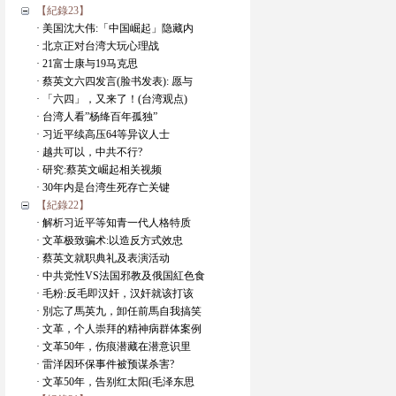
【紀錄23】
· 美国沈大伟:「中国崛起」隐藏内
· 北京正对台湾大玩心理战
· 21富士康与19马克思
· 蔡英文六四发言(脸书发表): 愿与
· 「六四」，又来了！(台湾观点)
· 台湾人看”杨绛百年孤独”
· 习近平续高压64等异议人士
· 越共可以，中共不行?
· 研究:蔡英文崛起相关视频
· 30年内是台湾生死存亡关键
【紀錄22】
· 解析习近平等知青一代人格特质
· 文革极致骗术:以造反方式效忠
· 蔡英文就职典礼及表演活动
· 中共党性VS法国邪教及俄国紅色食
· 毛粉:反毛即汉奸，汉奸就该打该
· 別忘了馬英九，卸任前馬自我搞笑
· 文革，个人崇拜的精神病群体案例
· 文革50年，伤痕潜藏在潜意识里
· 雷洋因环保事件被预谋杀害?
· 文革50年，告别红太阳(毛泽东思