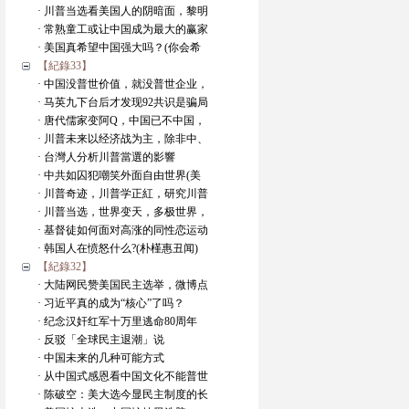
· 川普当选看美国人的阴暗面，黎明
· 常熟童工或让中国成为最大的赢家
· 美国真希望中国强大吗？(你会希
【紀錄33】
· 中国没普世价值，就没普世企业，
· 马英九下台后才发现92共识是骗局
· 唐代儒家变阿Q，中国已不中国，
· 川普未来以经济战为主，除非中、
· 台灣人分析川普當選的影響
· 中共如囚犯嘲笑外面自由世界(美
· 川普奇迹，川普学正紅，研究川普
· 川普当选，世界变天，多极世界，
· 基督徒如何面对高涨的同性恋运动
· 韩国人在愤怒什么?(朴槿惠丑闻)
【紀錄32】
· 大陆网民赞美国民主选举，微博点
· 习近平真的成为“核心”了吗？
· 纪念汉奸红军十万里逃命80周年
· 反驳「全球民主退潮」说
· 中国未来的几种可能方式
· 从中国式感恩看中国文化不能普世
· 陈破空：美大选今显民主制度的长