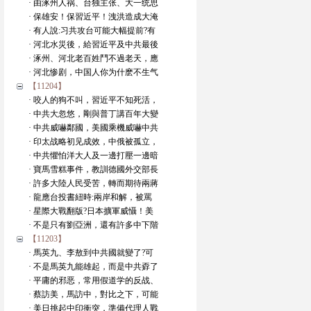
· 由涿州人祸、台独主张、大一统思
· 保雄安！保習近平！洩洪造成大淹
· 有人說:习共攻台可能大幅提前?有
· 河北水災後，給習近平及中共最後
· 涿州、河北老百姓鬥不過老天，應
· 河北惨剧，中国人你为什麽不生气
【11204】
· 咬人的狗不叫，習近平不知死活，
· 中共大忽悠，剛與普丁講百年大變
· 中共威嚇鄰國，美國乘機威嚇中共
· 印太战略初见成效，中俄被孤立，
· 中共懼怕洋大人及一邊打壓一邊暗
· 寶馬雪糕事件，教訓德國外交部長
· 許多大陸人民受苦，轉而期待兩蔣
· 龍應台投書紐時:兩岸和解，被罵
· 星際大戰翻版?日本擴軍威懾！美
· 不是只有劉亞洲，還有許多中下階
【11203】
· 馬英九、李敖到中共國就變了?可
· 不是馬英九能雄起，而是中共孬了
· 平庸的邪恶，常用假道学的反战、
· 蔡訪美，馬訪中，對比之下，可能
· 美日挑起中印衝突，準備代理人戰