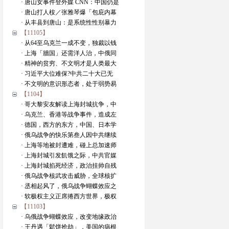
· 唐山女事件登外媒 CNN：中国仍是
· 唐山打人桉／张雅琴爆「包庇内幕
· 从丰县到唐山：是系统性性别暴力
【11105】
· 从64至乌克兰一成不变，独裁以钱
· 上海「牆国」还需洋人治，中俄同
· 精神的贫穷、不文明才是人类最大
· 习近平大位难保?中共二十大已无
· 不文明的意识形态者，处于弱势易
【1104】
· 哥大黎安友解读上海封城抗争，中
· 乌克兰、香港等战争事件，造成左
· 德国，西方的东方，中国、日本学
· 俄乌战争的快乐第叁人因中共继续
· 上海等地被封遭难，碰上总加速师
· 上海封城引发飢饿之际，中共官媒
· 上海封城掐死经济，政治挂帅自残
· 俄乌战争核武攻击威胁，全球核扩
· 丞相起风了，俄乌战争蝴蝶效应之
· 软极权主义正席捲西方世界，极权
【11103】
· 乌俄战争蝴蝶效应，改变地缘政治
· 王丹遇「鬆饼抢劫」，美国的病根