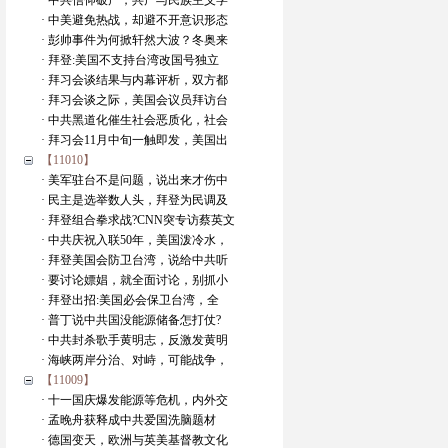
· 中共信仰破产，共产与民族主义学
· 中美避免热战，却避不开意识形态
· 彭帅事件为何掀轩然大波？冬奥来
· 拜登:美国不支持台湾改国号独立
· 拜习会谈结果与内幕评析，双方都
· 拜习会谈之际，美国会议员拜访台
· 中共黑道化催生社会恶质化，社会
· 拜习会11月中旬一触即发，美国出
【11010】
· 美军驻台不是问题，说出来才伤中
· 民主是选举数人头，拜登为民调及
· 拜登组合拳求战?CNN突专访蔡英文
· 中共庆祝入联50年，美国泼冷水，
· 拜登美国会防卫台湾，说给中共听
· 要讨论嫖娼，就全面讨论，别抓小
· 拜登出招:美国必会保卫台湾，全
· 普丁说中共国没能源储备怎打仗?
· 中共封杀歌手黄明志，反激发黄明
· 海峡两岸分治、对峙，可能战争，
【11009】
· 十一国庆爆发能源等危机，内外交
· 孟晚舟获释成中共爱国洗脑题材
· 德国变天，欧洲与英美基督教文化