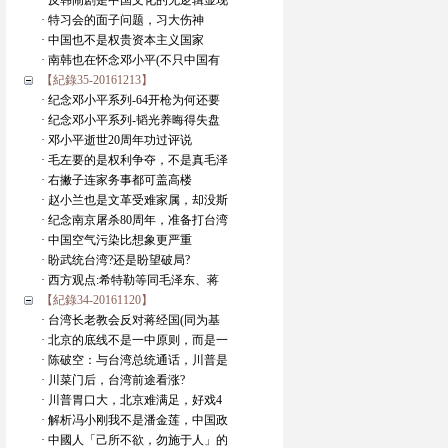
· 反韩闹剧是中国文化的无逻辑显现
· 特习会的面子问题，习大伤神
· 中国也不是权贵资本主义国家
· 南韩也在怀念邓小平(不只中国有
【紀錄35-20161213】
· 纪念邓小平系列-64开枪为何还要
· 纪念邓小平系列-韬光养晦得失盘
· 邓小平逝世20周年功过评说
· 毛左要的是权利争夺，不是真毛泽
· 右撇子连家务事都可盖高楼
· 赵小兰也是文革受难家属，却没斯
· 纪念南京屠杀80周年，准备打台湾
· 中国空气污染比想象更严重
· 盼武统台湾?还是盼望破局?
· 西方观点:希特勒等同毛泽东、蒋
【紀錄34-20161120】
· 台湾长老教会反对蒋经国(同为基
· 北京的底线不是一中原则，而是一
· 陈破空：与台湾总统通话，川普是
· 川菜门后，台湾前途看涨?
· 川普胃口大，北京难满足，好戏4
· 解析冯小刚我不是潘金莲，中国政
· 中國人「己所不欲，勿施于人」的