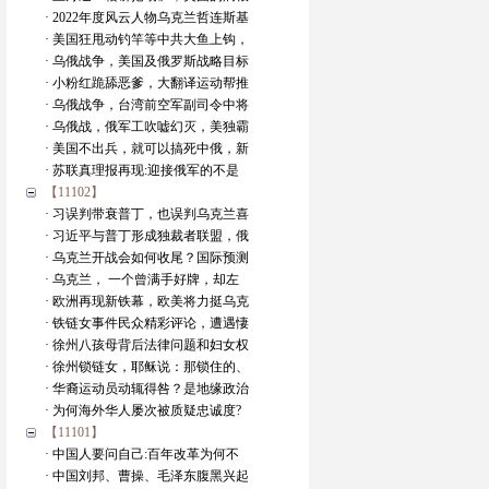
· 2022年度风云人物乌克兰哲连斯基
· 美国狂甩动钓竿等中共大鱼上钩，
· 乌俄战争，美国及俄罗斯战略目标
· 小粉红跪舔恶爹，大翻译运动帮推
· 乌俄战争，台湾前空军副司令中将
· 乌俄战，俄军工吹嘘幻灭，美独霸
· 美国不出兵，就可以搞死中俄，新
· 苏联真理报再现:迎接俄军的不是
【11102】
· 习误判带衰普丁，也误判乌克兰喜
· 习近平与普丁形成独裁者联盟，俄
· 乌克兰开战会如何收尾？国际预测
· 乌克兰， 一个曾满手好牌，却左
· 欧洲再现新铁幕，欧美将力挺乌克
· 铁链女事件民众精彩评论，遭遇悽
· 徐州八孩母背后法律问题和妇女权
· 徐州锁链女，耶稣说：那锁住的、
· 华裔运动员动辄得咎？是地缘政治
· 为何海外华人屡次被质疑忠诚度?
【11101】
· 中国人要问自己:百年改革为何不
· 中国刘邦、曹操、毛泽东腹黑兴起