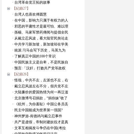
· 台湾革命党王拓的故事
【紀錄27】
· 台湾人也喜欢傅圆慧
· 在中国，影响力只属于有权力的人
· 邪恶的平庸性才是最可怕、难以理
· 孫楊、马家军禁药傳闻与提倡全民
· 从戴立忍风波，看大陆官民舆论走
· 中共学习新加坡，新加坡却在学美
· 統派:习马会写下历史，马英九为
· 了解真正中国的100个常识
· 中国民族主义是自卑，不是民族自
· 预言:「汉奸」打败共产党等政权
【紀錄26】
· 怪哉，中共不左，左派也不左，右
· 戴立忍风波左右不分，假共党不左
· 大陆廉价的爱国热情为何一再泛滥
· 北京微博号召捐款，“捐你妹”收了
· 《杭州，为你羞耻》中国公务员丢
· 民主中国能成为世界第一强国?
· 神州梦游-肯德鸡与戴立忍事件
· 共产是虚假，帝制封建奴役才是真
· 文革互相揭发斗争仍在中国(考拉