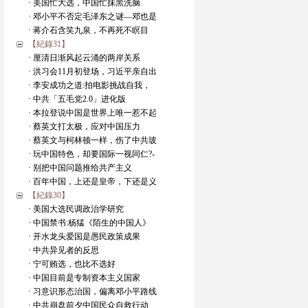
· 美国忙大选，中国忙抹黑洗脑
· 邓小平不否定毛泽东之谜—邓也是
· 蒋介石含笑九泉，不再死不瞑目
【紀錄31】
· 厘清日渐风起云涌的两岸关系
· 洪习会11月初登场，习近平亲自出
· 李安成功之道:拍电影挑战自我，
· 中共「五毛党2.0」进化版
· 本拉登说中国是世界上唯一惹不起
· 蔡英文打太极，应对中国压力
· 蔡英文与柯林顿一样，伤了中共玻
· 玩中国特色，却要国际一视同仁?-
· 别把中国问题推给共产主义
· 百年中国，上还是皇帝，下还是义
【紀錄30】
· 美国大选民调政治学研究
· 中国禁书:杨猛《陌生的中国人》
· 开水龙头爱国是愚民政策成果
· 中共异见者的反思
· 宁可贿选，也比不选好
· 中国目前是专制资本主义国家
· 习意识形态治国，偏离邓小平路线
· 中共崩盘前夕中国民众自救行动