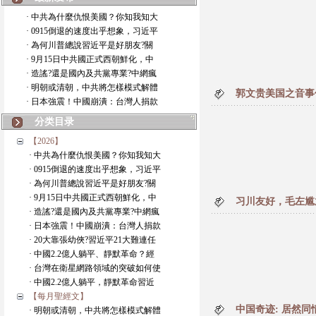
· 中共為什麼仇恨美國？你知我知大
· 0915倒退的速度出乎想象，习近平
· 為何川普總說習近平是好朋友?關
· 9月15日中共國正式西朝鮮化，中
· 造謠?還是國內及共黨專業?中網瘋
· 明朝或清朝，中共將怎樣模式解體
郭文贵美国之音事
· 日本強震！中國崩潰：台灣人捐款
分类目录
【2026】
· 中共為什麼仇恨美國？你知我知大
· 0915倒退的速度出乎想象，习近平
· 為何川普總說習近平是好朋友?關
· 9月15日中共國正式西朝鮮化，中
习川友好，毛左尴
· 造謠?還是國內及共黨專業?中網瘋
· 日本強震！中國崩潰：台灣人捐款
· 20大靠張幼俠?習近平21大難連任
· 中國2.2億人躺平、靜默革命？經
· 台灣在衛星網路領域的突破如何使
· 中國2.2億人躺平，靜默革命習近
【每月聖經文】
中国奇迹: 居然
· 明朝或清朝，中共將怎樣模式解體