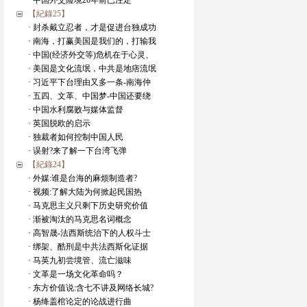
· 中国外交险境20年前已注定
【紀錄25】
· 封杀戴立忍者，才是促进台独成功
· 南海，打赢美国是我们的，打输我
· 中国(经济外交等)危机在于心灵、
· 美国是文化流氓，中共是地痞流氓
· 习近平下台理由又多一条-南海仲
· 五四、文革、中国梦-中国还要绕
· 中国水利腐败与媒体监督
· 英国脱欧的启示
· 独裁者如何控制中国人民
· 误射?来了解一下台湾飞弹
【紀錄24】
· 外媒:谁是台海的麻烦制造者?
· 视频:了解大陆为何掀起民国热
· 马克思主义只剩下历史研究价值
· 渐被淘汰的马克思名词概念
· 高智晟-法西斯统治下的人权斗士
· 绑架、酷刑是中共法西斯化证据
· 马英九初尝境管、流亡滋味
· 文革是一场文化革命吗？
· 东方价值说:含七不讲及网络长城?
· 杨绛盖棺论定的论战进行曲