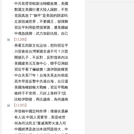
· 中共長臂管轄新法蝴蝶效應，美國
· 鄭麗文美國行遭大陸人踢館，不答
· 党国真急了“躺平”是美国的阴谋吗
· 左派毀滅世界，不要國王，卻揮舞
· 習近平利用藍營擋軍購，遭美國破
· 中俄急跳脚：武力加剧仇恨。自己
【11208】
· 再看五四新文化运动，想到習近平
· 川習會前台灣軍購非過不可？川普
· 闡揚孔子，不反對，反對儒表內法
· 美國建美元互換中心，聯手亞洲鎖
· 習近平看了嚇破膽！讓伊朗政權更
· 中台关系77年！台海关系走向彻底
· 高市早苗反擊中共過台海，台日還
· 美國海權鎖喉大戰略，習近平戰略
· 槍桿子不管用，只好上筆桿子?謊
· 比較伊朗後，再比越南，為何越南
【11205】
· 拜登稱中國定時炸彈：壞傢伙遇麻
· 有人说:中国人需要管，那是啥世
· 何為司法民主?夏威夷野火進入司
· 中國經濟及政治本就問題很大，中