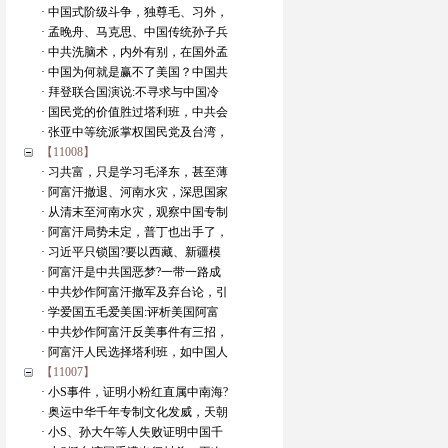
· 中国式阶级斗争，独尊毛、习外，
· 孟晚舟、马克思、中国传统孙子兵
· 中共洗脑术，内外有别，在国外孟
· 中国为何就是赢不了美国？中国共
· 拜登联合国演说:不寻求与中国冷
· 国民党的价值胜过塔利班，中共会
· 张亚中等统派掌权国民党及台湾，
【11008】
· 习共富，只是学习毛泽东，甚至薄
· 阿富汗撤退、河南水灾，深思国家
· 从清末至河南水灾，观察中国专制
· 阿富汗局势未定，普丁也出手了，
· 习近平只锁国?要以西藏、新疆模
· 阿富汗是中共国恶梦?一带一路成
· 中共炒作阿富汗撤军及弃台论，引
· 学爱国五毛爱美国:评析美国阿富
· 中共炒作阿富汗反美事件有三招，
· 阿富汗人民选择塔利班，如中国人
【11007】
· 小S事件，证明小粉红直属中南海?
· 奥运中华千年专制文化发威，天朝
· 小S、孙大午等人失败证明中国千