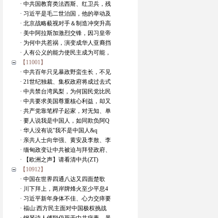
· 中共国教育类法西斯、红卫兵，残
· 习近平是毛二世治国，他的举动及
· 北京战略藐视对手＆制造冲突升高
· 美中阿拉斯加激烈交锋，因习皇帝
· 为何中共惹祸，演变成华人亚裔挡
· 人有公义的能力使民主成为可能，
【11001】
· 中共百年只见暴政野蛮生长，不见
· 21世纪独裁、集权政府将成过去式
· 中共禁台湾凤梨，为何国民党比民
· 中共要求美国尊重核心利益，却又
· 共产党靠笔桿子起家，对无知、单
· 要人说我是中国人，如同欺负阿Q
· 华人没有说"我不是中国人&q
· 亲共人士向华强、黄安及李敖、李
· 缅甸政变让中共被迫与拜登政府、
· 【欧洲之声】请看清中共(ZT)
【10912】
· 中国在世界四通八达又四面楚歌
· 川下拜上，两岸牌烽火至少平息4
· 习近平新年身体不佳、心力交瘁要
· 福山:西方民主面对中国极权挑战