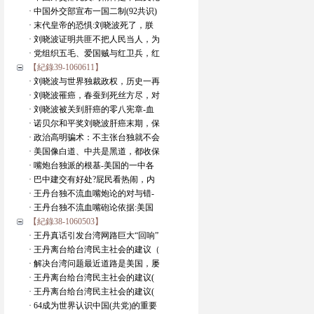
· 中国外交部宣布一国二制(92共识)
· 末代皇帝的恐惧:刘晓波死了，朕
· 刘晓波证明共匪不把人民当人，为
· 党组织五毛、爱国贼与红卫兵，红
【紀錄39-1060611】
· 刘晓波与世界独裁政权，历史一再
· 刘晓波罹癌，春蚕到死丝方尽，对
· 刘晓波被关到肝癌的零八宪章-血
· 诺贝尔和平奖刘晓波肝癌末期，保
· 政治高明骗术：不主张台独就不会
· 美国像白道、中共是黑道，都收保
· 嘴炮台独派的根基-美国的一中各
· 巴中建交有好处?屁民看热闹，内
· 王丹台独不流血嘴炮论的对与错-
· 王丹台独不流血嘴砲论依据:美国
【紀錄38-1060503】
· 王丹真话引发台湾网路巨大“回响”
· 王丹离台给台湾民主社会的建议（
· 解决台湾问题最近道路是美国，屡
· 王丹离台给台湾民主社会的建议(
· 王丹离台给台湾民主社会的建议(
· 64成为世界认识中国(共党)的重要