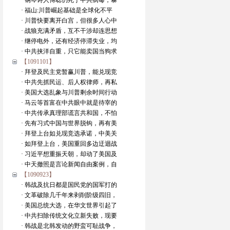
· 钢琴诗人傅聪仍死于中共病毒，暴
· 福山:川普崛起基础是全球化不平
· 川普快要离开白宫，但很多人心中
· 战狼充满矛盾，互不干涉却连思想
· 继停电外，还有经济停滞失业，均
· 中共挟洋自重，只它能卖国当狗求
【1091101】
· 拜登及民主党暂赢川普，能兑现竞
· 中共先抓民运、后人权律师，再私
· 美国大选乱象与川普剩余时间行动
· 马云等首富在中共眼中就是待宰的
· 中共传承真理部谎言共和国，不怕
· 先有习式中国与世界脱钩，再有美
· 拜登上台如兑现竞选承诺，中美关
· 如拜登上台，美国重回多边迂迴战
· 习近平想重振天朝，却动了美国及
· 中天撤照是言论新闻自由案例，自
【1090923】
· 韩战及抗日都是国民党的国军打的
· 文革破除几千年来剥削阶级四旧，
· 美国总统大选，在华文世界引起了
· 中共扫除传统文化立新失败，现要
· 韩战是北韩发动的野蛮可耻战争，