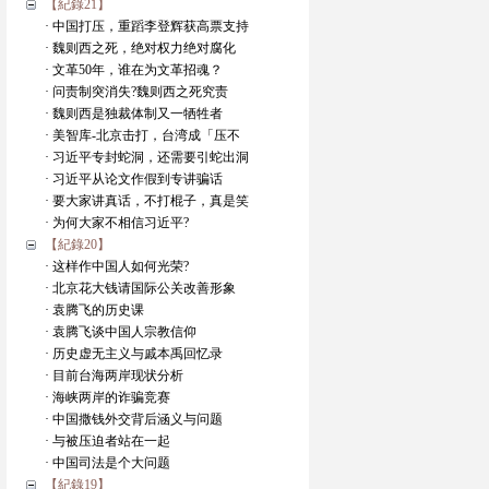
【紀錄21】
· 中国打压，重蹈李登辉获高票支持
· 魏则西之死，绝对权力绝对腐化
· 文革50年，谁在为文革招魂？
· 问责制突消失?魏则西之死究责
· 魏则西是独裁体制又一牺牲者
· 美智库-北京击打，台湾成「压不
· 习近平专封蛇洞，还需要引蛇出洞
· 习近平从论文作假到专讲骗话
· 要大家讲真话，不打棍子，真是笑
· 为何大家不相信习近平?
【紀錄20】
· 这样作中国人如何光荣?
· 北京花大钱请国际公关改善形象
· 袁腾飞的历史课
· 袁腾飞谈中国人宗教信仰
· 历史虚无主义与戚本禹回忆录
· 目前台海两岸现状分析
· 海峡两岸的诈骗竞赛
· 中国撒钱外交背后涵义与问题
· 与被压迫者站在一起
· 中国司法是个大问题
【紀錄19】