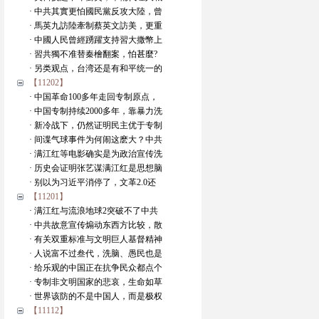
· 中共其實更怕國民黨反攻大陸，曾
· 馬英九訪陸牽制蔡英文訪美，更重
· 中國人民曾經踴躍支持習大撒幣上
· 習共獨不准替秦檜翻案，怕甚麼?
· 另类观点，台湾还是有和平统一的
【11202】
· 中国革命100多年走回专制原点，
· 中国专制持续2000多年，靠暴力洗
· 新冷战下，仍然证明民主优于专制
· 间谍气球事件为何闹这麽大？中共
· 满江红等电影确实是为政治宣传洗
· 历史会证明张艺谋满江红是思想脑
· 别以为习近平消停了，文革2.0还
【11201】
· 满江红与流浪地球2突破不了中共
· 中共故意宣传煽动东西方比较，散
· 有关双重标准与文明巨人基督精神
· 人说富不过叁代，洗脑、愚民也是
· 给乐观的中国正在抗争民众都点个
· 专制非文明国家的悲哀，生命如草
· 世界该防的不是中国人，而是极权
【11112】