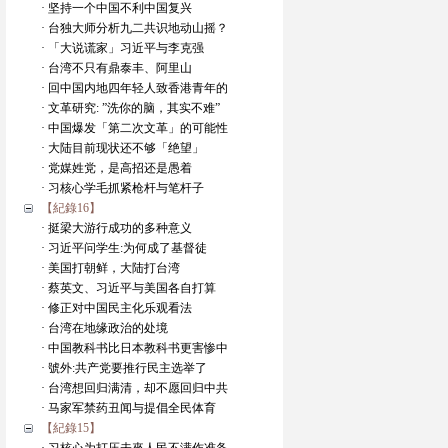
· 坚持一个中国不利中国复兴
· 台独大师分析九二共识地动山摇？
· 「大说谎家」习近平与李克强
· 台湾不只有鼎泰丰、阿里山
· 回中国内地四年轻人致香港青年的
· 文革研究: ”洗你的脑，其实不难”
· 中国爆发「第二次文革」的可能性
· 大陆目前现状还不够「绝望」
· 党媒姓党，是高招还是愚着
· 习核心学毛抓紧枪杆与笔杆子
【紀錄16】
· 挺梁大游行成功的多种意义
· 习近平问学生:为何成了基督徒
· 美国打朝鲜，大陆打台湾
· 蔡英文、习近平与美国各自打算
· 修正对中国民主化乐观看法
· 台湾在地缘政治的处境
· 中国教科书比日本教科书更害惨中
· 號外:共产党要推行民主选举了
· 台湾想回归满清，却不愿回归中共
· 马家军禁药丑闻与提倡全民体育
【紀錄15】