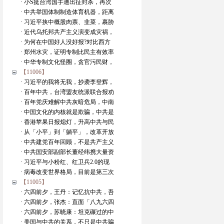
· 小S挺台湾国手遭出征封杀，再次
· 中共举国体制制造体育机器，距离
· 习近平挟中概股肉票、韭菜，裹胁
· 近代乌托邦共产主义演变成灾祸，
· 为何在中国好人没好报?对比西方
· 郑州水灾，证明专制比民主有效率
· 中华专制文化怪圈，贪官污民财，
【11006】
· 习近平的我将无我，抄袭李登辉，
· 百年中共，台湾盟友统派联合报劝
· 百年党庆难解中共灰暗危局，中南
· 中国文化的内核就是欺骗，中共是
· 香港苹果日报熄灯，升高中共与民
· 从「小平」到「躺平」，改革开放
· 中共建党百年回顾，不是共产主义
· 中共国安部副部长董经纬携大量资
· 习近平与小粉红、红卫兵2.0的现
· 病毒改变世界格局，目前是第三次
【11005】
· 六四前夕，王丹：记忆抗中共，吾
· 六四前夕，张杰：直面「八九六四
· 六四前夕，苏晓康：坦克碾过的中
· 美国与中共的关系，不只是中共骗