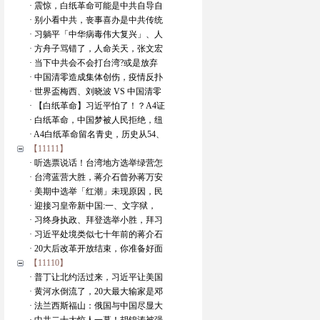
· 震惊，白纸革命可能是中共自导自
· 别小看中共，丧事喜办是中共传统
· 习躺平「中华病毒伟大复兴」、人
· 方舟子骂错了，人命关天，张文宏
· 当下中共会不会打台湾?或是放弃
· 中国清零造成集体创伤，疫情反扑
· 世界盃梅西、刘晓波 VS 中国清零
· 【白纸革命】习近平怕了！？A4证
· 白纸革命，中国梦被人民拒绝，纽
· A4白纸革命留名青史，历史从54、
【11111】
· 听选票说话！台湾地方选举绿营怎
· 台湾蓝营大胜，蒋介石曾孙蒋万安
· 美期中选举「红潮」未现原因，民
· 迎接习皇帝新中国:一、文字狱，
· 习终身执政、拜登选举小胜，拜习
· 习近平处境类似七十年前的蒋介石
· 20大后改革开放结束，你准备好面
【11110】
· 普丁让北约活过来，习近平让美国
· 黄河水倒流了，20大最大输家是邓
· 法兰西斯福山：俄国与中国尽显大