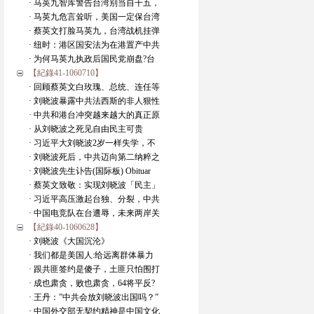
· 马英九智库警告台湾别当自干五，
· 马英九危言耸听，美国一定保台湾
· 蔡英文打脸马英九，台湾战机挂弹
· 纽时：港区国安法为在港置产中共
· 为何马英九执政后国民党崩盘?台
【紀錄41-1060710】
· 回顾蔡英文白玫瑰、总统、连任等
· 刘晓波暴露中共法西斯的非人狠性
· 中共和港台冲突越来越大的真正原
· 从刘晓波之死见自由民主可贵
· 习近平大刘晓波2岁一样失学，不
· 刘晓波死后，中共迈向第二纳粹之
· 刘晓波先生讣告(国际板) Obituar
· 蔡英文致敬：实现刘晓波「民主」
· 习近平高压激起台独、分裂，中共
· 中国电竞队在台遭辱，未来两岸关
【紀錄40-1060628】
· 刘晓波《大国沉沦》
· 我们都是美国人:给远离群体暴力
· 跟共匪签约是傻子，土匪只怕围打
· 成也肃贪，败也肃贪，64将平反?
· 王丹：”中共会放刘晓波出国吗？”
· 中国外交部无契约精神是中国文化