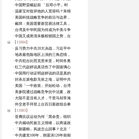
· 中国野蛮崛起前 「后邓小平」时
· 温家宝对批评他的人宽容吗？朱镕
· 美国科技战略竞争的前沿与边界，
· 戴琪：美国需要新贸易法律工具，
· 台湾及中华民国为何成为中美斗争
· 中国又成类清末极权锁国之势，台
【11004】
· 反习势力中共20大决战，习近平中
· 地表最危险地区上演的三角恋情，
· 中共犯台比照克里米亚，时间冬奥
· 红三代赵婷说真话伤了中国玻璃心
· 中国用行动证明赵婷说的话是真的
· 封杀左派电影无依之地，证明中共
· 美国「一中政策」开始松动，台湾
· 美参院通过战略竞争抗中法案，政
· 大陆不是没有人才，千里马却常淹
· 外交老手拜登上台百日新政组合拳
【11003】
· 亚裔抗议运动为何「黑命贵」组织
· 中共煽动民族主义情绪，以商逼政
· 「新疆棉」风波怎么回事？北京「
· 中共建党100年，倒退演120年前闹