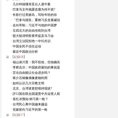
· 几分钟搞懂肯亚台人遣中案
· 巴拿马文件揭露贪腐为何不抓?
· 长歌行过美丽岛，写给年轻的你
· 「巴拿马报告」重挫习反贪腐威信
· 走向帝制：习近平与他的中国梦
· 五四北大的自由传统到台湾
· 驳大陆清明祭黄帝提及马习会
· 台湾立法院拒绝一中92共识
· 中国全民不信任运动
· 最近中国政治分析
【紀錄18】
· 福山谈川普：我不投他，但他确实
· 李察吉尔：中国政府最怕的事就是
· 言论自由能让社会进步吗？
· 蒋介石铜像偶像废物利用
· 如何认识几大宗教文明
· 北京、台湾谁更想维持现状?
· 評12国在联合国谴责中共迫害人权
· 袁红冰预知:倒习第一枪？
· 台湾民心离中国越来越远
· 党媒射向习近平的第一枪
【紀錄17】