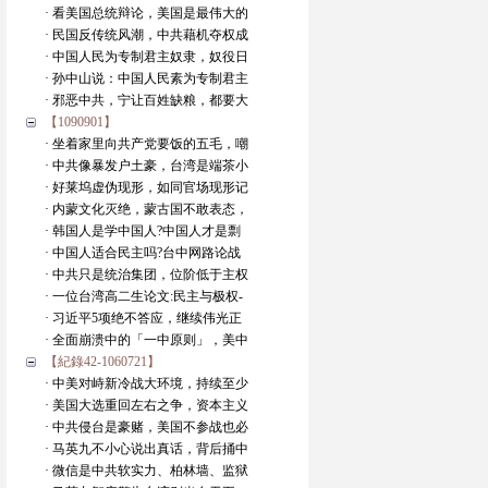
· 看美国总统辩论，美国是最伟大的
· 民国反传统风潮，中共藉机夺权成
· 中国人民为专制君主奴隶，奴役日
· 孙中山说：中国人民素为专制君主
· 邪恶中共，宁让百姓缺粮，都要大
【1090901】
· 坐着家里向共产党要饭的五毛，嘲
· 中共像暴发户土豪，台湾是端茶小
· 好莱坞虚伪现形，如同官场现形记
· 内蒙文化灭绝，蒙古国不敢表态，
· 韩国人是学中国人?中国人才是剽
· 中国人适合民主吗?台中网路论战
· 中共只是统治集团，位阶低于主权
· 一位台湾高二生论文:民主与极权-
· 习近平5项绝不答应，继续伟光正
· 全面崩溃中的「一中原则」，美中
【紀錄42-1060721】
· 中美对峙新冷战大环境，持续至少
· 美国大选重回左右之争，资本主义
· 中共侵台是豪赌，美国不参战也必
· 马英九不小心说出真话，背后捅中
· 微信是中共软实力、柏林墙、监狱