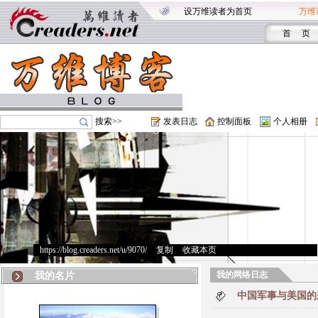
设万维读者为首页
万维
首 页
搜索>>
发表日志
控制面板
个人相册
https://blog.creaders.net/u/9070/
>
复制
>
收藏本页
我的网络日志
我的名片
中国军事与美国的