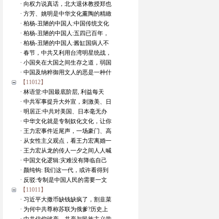
· 向权力说真话，北大退休教授郑也
· 方芳、姚明是中华文化薰陶的精緻
· 柏杨-丑陋的中国人:中国传统文化
· 柏杨-丑陋的中国人:五四已百年，
· 柏杨-丑陋的中国人:酱缸国病人不
· 春节，中共又利用台湾明星统战，
· 小国夹在大国之间生存之道，弱国
· 中国及纳粹御用文人的恶是一种什
【11012】
· 林语堂:中国最底阶层, 利益每天
· 中共军事提升大外宣，刺激美、日
· 明居正:中共对美国、日本毫无办
· 中华文化就是专制奴化文化，让你
· 王力宏事件近尾声，一场豪门、高
· 从女性主义观点，看王力宏离婚一
· 王力宏从龙的传人一夕之间人人喊
· 中国文化逻辑:灾难没有降临自己
· 颜纯钩: 我们这一代，或许看得到
· 反驳:专制是中国人民的需要一文
【11011】
· 习近平大撒币缺钱缺疯了，割韭菜
· 为何中共尊称苏联为俄爹?历史上