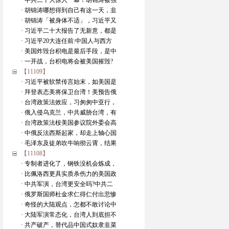
· 中共二十大惊人一幕！胡锦涛被强
· 胡锦涛哪想得到自己有这一天，韭
· 胡锦涛「被身体不适」，习近平又
· 习近平二十大报告了无新意，都是
· 习近平20大连任前:中国人与西方
· 美国炸毁台积电是最后手段，是中
· 一开战，台积电将会被美国摧毁?
【11109】
· 习近平被软禁传言始末，如美国是
· 拜登表态美将保卫台湾！美预告俄
· 台湾政策法效应，习匆匆中亚行，
· 俄入侵乌克兰，中共威胁台湾，有
· 台湾政策法桉美国参议院外委会高
· 中俄反法西斯起家，却走上轴心国
· 毛泽东及徒弟吹牛响彻云霄，结果
【11108】
· 专制者进化了，钢铁没机会炼成，
· 比佩洛西更具实质杀伤力的美国政
· 中共军演，台湾更安全吗?中共二
· 俄罗斯国师杜金求仁得仁付出悲惨
· 奇怪的大陆观点，怎都不敢讨论中
· 大陆军演常态化，台湾人到底担不
· 共产破产，替代品中国式奴隶韭菜