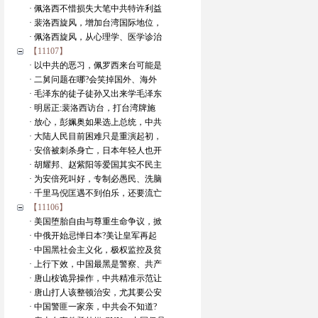
· 佩洛西不惜损失大笔中共特许利益
· 裴洛西旋风，增加台湾国际地位，
· 佩洛西旋风，从心理学、医学诊治
【11107】
· 以中共的恶习，佩罗西来台可能是
· 二舅问题在哪?会笑掉国外、海外
· 毛泽东的徒子徒孙又出来学毛泽东
· 明居正:裴洛西访台，打台湾牌施
· 放心，彭姵奥如果选上总统，中共
· 大陆人民目前困难只是重演起初，
· 安倍被刺杀身亡，日本年轻人也开
· 胡耀邦、赵紫阳等爱国其实不民主
· 为安倍死叫好，专制必愚民、洗脑
· 千里马倪匡遇不到伯乐，还要流亡
【11106】
· 美国堕胎自由与尊重生命争议，掀
· 中俄开始忌惮日本?美让皇军再起
· 中国黑社会主义化，极权监控及贫
· 上行下效，中国最黑是警察、共产
· 唐山桉诡异操作，中共精准示范让
· 唐山打人该整顿治安，尤其要公安
· 中国警匪一家亲，中共会不知道?