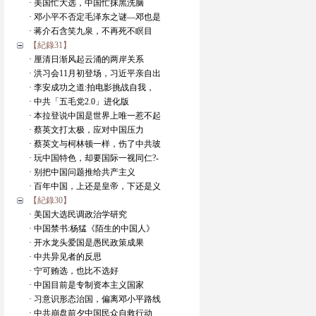
· 美国忙大选，中国忙抹黑洗脑
· 邓小平不否定毛泽东之谜—邓也是
· 蒋介石含笑九泉，不再死不瞑目
【紀錄31】
· 厘清日渐风起云涌的两岸关系
· 洪习会11月初登场，习近平亲自出
· 李安成功之道:拍电影挑战自我，
· 中共「五毛党2.0」进化版
· 本拉登说中国是世界上唯一惹不起
· 蔡英文打太极，应对中国压力
· 蔡英文与柯林顿一样，伤了中共玻
· 玩中国特色，却要国际一视同仁?-
· 别把中国问题推给共产主义
· 百年中国，上还是皇帝，下还是义
【紀錄30】
· 美国大选民调政治学研究
· 中国禁书:杨猛《陌生的中国人》
· 开水龙头爱国是愚民政策成果
· 中共异见者的反思
· 宁可贿选，也比不选好
· 中国目前是专制资本主义国家
· 习意识形态治国，偏离邓小平路线
· 中共崩盘前夕中国民众自救行动