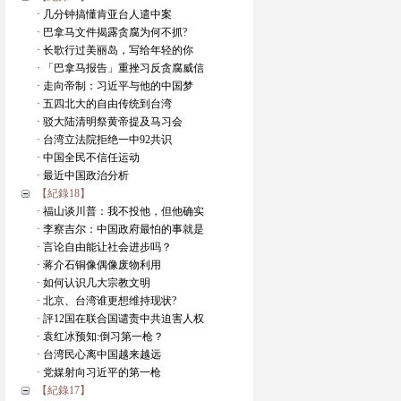
· 几分钟搞懂肯亚台人遣中案
· 巴拿马文件揭露贪腐为何不抓?
· 长歌行过美丽岛，写给年轻的你
· 「巴拿马报告」重挫习反贪腐威信
· 走向帝制：习近平与他的中国梦
· 五四北大的自由传统到台湾
· 驳大陆清明祭黄帝提及马习会
· 台湾立法院拒绝一中92共识
· 中国全民不信任运动
· 最近中国政治分析
【紀錄18】
· 福山谈川普：我不投他，但他确实
· 李察吉尔：中国政府最怕的事就是
· 言论自由能让社会进步吗？
· 蒋介石铜像偶像废物利用
· 如何认识几大宗教文明
· 北京、台湾谁更想维持现状?
· 評12国在联合国谴责中共迫害人权
· 袁红冰预知:倒习第一枪？
· 台湾民心离中国越来越远
· 党媒射向习近平的第一枪
【紀錄17】