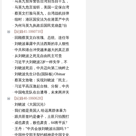
· 马英九智库警告台湾别当自干五，
· 马英九危言耸听，美国一定保台湾
· 蔡英文打脸马英九，台湾战机挂弹
· 纽时：港区国安法为在港置产中共
· 为何马英九执政后国民党崩盘?台
【紀錄41-1060710】
· 回顾蔡英文白玫瑰、总统、连任等
· 刘晓波暴露中共法西斯的非人狠性
· 中共和港台冲突越来越大的真正原
· 从刘晓波之死见自由民主可贵
· 习近平大刘晓波2岁一样失学，不
· 刘晓波死后，中共迈向第二纳粹之
· 刘晓波先生讣告(国际板) Obituar
· 蔡英文致敬：实现刘晓波「民主」
· 习近平高压激起台独、分裂，中共
· 中国电竞队在台遭辱，未来两岸关
【紀錄40-1060628】
· 刘晓波《大国沉沦》
· 我们都是美国人:给远离群体暴力
· 跟共匪签约是傻子，土匪只怕围打
· 成也肃贪，败也肃贪，64将平反?
· 王丹：”中共会放刘晓波出国吗？”
· 中国外交部无契约精神是中国文化