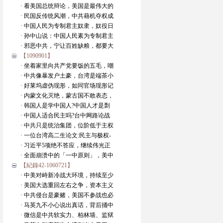
· 看美国总统辩论，美国是最伟大的
· 民国反传统风潮，中共藉机夺权成
· 中国人民为专制君主奴隶，奴役日
· 孙中山说：中国人民素为专制君主
· 邪恶中共，宁让百姓缺粮，都要大
【1090901】
· 坐着家里向共产党要饭的五毛，嘲
· 中共像暴发户土豪，台湾是端茶小
· 好莱坞虚伪现形，如同官场现形记
· 内蒙文化灭绝，蒙古国不敢表态，
· 韩国人是学中国人?中国人才是剽
· 中国人适合民主吗?台中网路论战
· 中共只是统治集团，位阶低于主权
· 一位台湾高二生论文:民主与极权-
· 习近平5项绝不答应，继续伟光正
· 全面崩溃中的「一中原则」，美中
【紀錄42-1060721】
· 中美对峙新冷战大环境，持续至少
· 美国大选重回左右之争，资本主义
· 中共侵台是豪赌，美国不参战也必
· 马英九不小心说出真话，背后捅中
· 微信是中共软实力、柏林墙、监狱