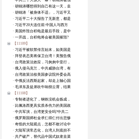
· 中共二十大惊人一幕！胡锦涛被强
· 胡锦涛哪想得到自己有这一天，韭
· 胡锦涛「被身体不适」，习近平又
· 习近平二十大报告了无新意，都是
· 习近平20大连任前:中国人与西方
· 美国炸毁台积电是最后手段，是中
· 一开战，台积电将会被美国摧毁?
【11109】
· 习近平被软禁传言始末，如美国是
· 拜登表态美将保卫台湾！美预告俄
· 台湾政策法效应，习匆匆中亚行，
· 俄入侵乌克兰，中共威胁台湾，有
· 台湾政策法桉美国参议院外委会高
· 中俄反法西斯起家，却走上轴心国
· 毛泽东及徒弟吹牛响彻云霄，结果
【11108】
· 专制者进化了，钢铁没机会炼成，
· 比佩洛西更具实质杀伤力的美国政
· 中共军演，台湾更安全吗?中共二
· 俄罗斯国师杜金求仁得仁付出悲惨
· 奇怪的大陆观点，怎都不敢讨论中
· 大陆军演常态化，台湾人到底担不
· 共产破产，替代品中国式奴隶韭菜