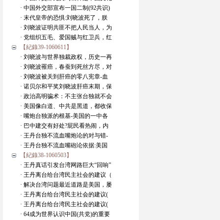
· 中国外交部宣布一国二制(92共识)
· 末代皇帝的恐惧:刘晓波死了，朕
· 刘晓波证明共匪不把人民当人，为
· 党组织五毛、爱国贼与红卫兵，红
【紀錄39-1060611】
· 刘晓波与世界独裁政权，历史一再
· 刘晓波罹癌，春蚕到死丝方尽，对
· 刘晓波被关到肝癌的零八宪章-血
· 诺贝尔和平奖刘晓波肝癌末期，保
· 政治高明骗术：不主张台独就不会
· 美国像白道、中共是黑道，都收保
· 嘴炮台独派的根基-美国的一中各
· 巴中建交有好处?屁民看热闹，内
· 王丹台独不流血嘴炮论的对与错-
· 王丹台独不流血嘴砲论依据:美国
【紀錄38-1060503】
· 王丹真话引发台湾网路巨大“回响”
· 王丹离台给台湾民主社会的建议（
· 解决台湾问题最近道路是美国，屡
· 王丹离台给台湾民主社会的建议(
· 王丹离台给台湾民主社会的建议(
· 64成为世界认识中国(共党)的重要