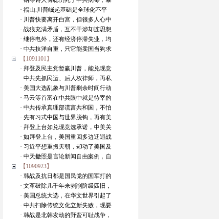
· 钢琴诗人傅聪仍死于中共病毒，暴
· 福山:川普崛起基础是全球化不平
· 川普快要离开白宫，但很多人心中
· 战狼充满矛盾，互不干涉却连思想
· 继停电外，还有经济停滞失业，均
· 中共挟洋自重，只它能卖国当狗求
【1091101】
· 拜登及民主党暂赢川普，能兑现竞
· 中共先抓民运、后人权律师，再私
· 美国大选乱象与川普剩余时间行动
· 马云等首富在中共眼中就是待宰的
· 中共传承真理部谎言共和国，不怕
· 先有习式中国与世界脱钩，再有美
· 拜登上台如兑现竞选承诺，中美关
· 如拜登上台，美国重回多边迂迴战
· 习近平想重振天朝，却动了美国及
· 中天撤照是言论新闻自由案例，自
【1090923】
· 韩战及抗日都是国民党的国军打的
· 文革破除几千年来剥削阶级四旧，
· 美国总统大选，在华文世界引起了
· 中共扫除传统文化立新失败，现要
· 韩战是北韩发动的野蛮可耻战争，