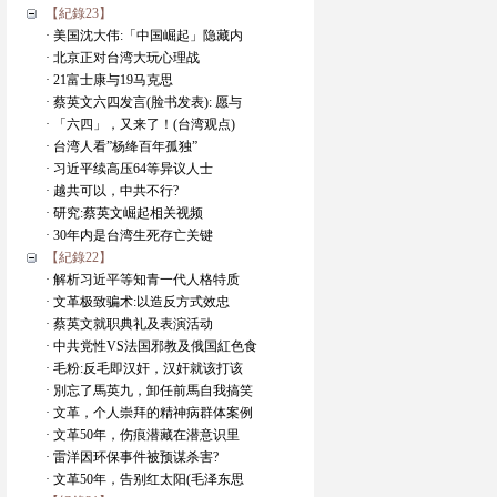
【紀錄23】
· 美国沈大伟:「中国崛起」隐藏内
· 北京正对台湾大玩心理战
· 21富士康与19马克思
· 蔡英文六四发言(脸书发表): 愿与
· 「六四」，又来了！(台湾观点)
· 台湾人看”杨绛百年孤独”
· 习近平续高压64等异议人士
· 越共可以，中共不行?
· 研究:蔡英文崛起相关视频
· 30年内是台湾生死存亡关键
【紀錄22】
· 解析习近平等知青一代人格特质
· 文革极致骗术:以造反方式效忠
· 蔡英文就职典礼及表演活动
· 中共党性VS法国邪教及俄国紅色食
· 毛粉:反毛即汉奸，汉奸就该打该
· 別忘了馬英九，卸任前馬自我搞笑
· 文革，个人崇拜的精神病群体案例
· 文革50年，伤痕潜藏在潜意识里
· 雷洋因环保事件被预谋杀害?
· 文革50年，告别红太阳(毛泽东思