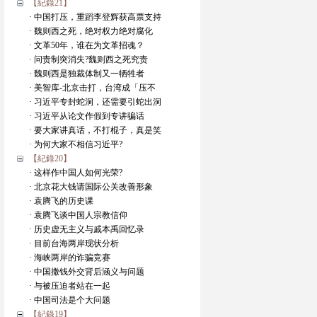
【紀錄21】
· 中国打压，重蹈李登辉获高票支持
· 魏则西之死，绝对权力绝对腐化
· 文革50年，谁在为文革招魂？
· 问责制突消失?魏则西之死究责
· 魏则西是独裁体制又一牺牲者
· 美智库-北京击打，台湾成「压不
· 习近平专封蛇洞，还需要引蛇出洞
· 习近平从论文作假到专讲骗话
· 要大家讲真话，不打棍子，真是笑
· 为何大家不相信习近平?
【紀錄20】
· 这样作中国人如何光荣?
· 北京花大钱请国际公关改善形象
· 袁腾飞的历史课
· 袁腾飞谈中国人宗教信仰
· 历史虚无主义与戚本禹回忆录
· 目前台海两岸现状分析
· 海峡两岸的诈骗竞赛
· 中国撒钱外交背后涵义与问题
· 与被压迫者站在一起
· 中国司法是个大问题
【紀錄19】