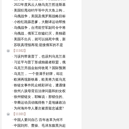
· 2022年度风云人物乌克兰哲连斯基
· 美国狂甩动钓竿等中共大鱼上钩，
· 乌俄战争，美国及俄罗斯战略目标
· 小粉红跪舔恶爹，大翻译运动帮推
· 乌俄战争，台湾前空军副司令中将
· 乌俄战，俄军工吹嘘幻灭，美独霸
· 美国不出兵，就可以搞死中俄，新
· 苏联真理报再现:迎接俄军的不是
【11102】
· 习误判带衰普丁，也误判乌克兰喜
· 习近平与普丁形成独裁者联盟，俄
· 乌克兰开战会如何收尾？国际预测
· 乌克兰， 一个曾满手好牌，却左
· 欧洲再现新铁幕，欧美将力挺乌克
· 铁链女事件民众精彩评论，遭遇悽
· 徐州八孩母背后法律问题和妇女权
· 徐州锁链女，耶稣说：那锁住的、
· 华裔运动员动辄得咎？是地缘政治
· 为何海外华人屡次被质疑忠诚度?
【11101】
· 中国人要问自己:百年改革为何不
· 中国刘邦、曹操、毛泽东腹黑兴起