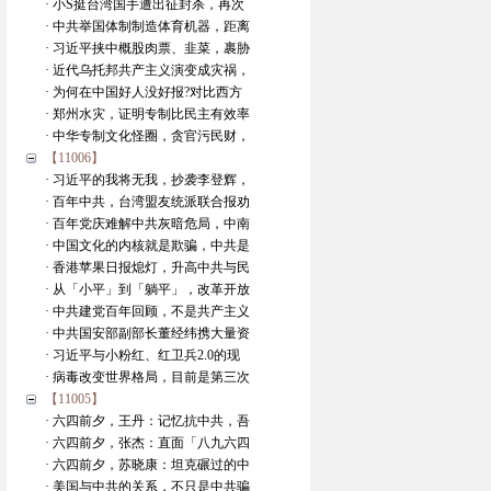
· 小S挺台湾国手遭出征封杀，再次
· 中共举国体制制造体育机器，距离
· 习近平挟中概股肉票、韭菜，裹胁
· 近代乌托邦共产主义演变成灾祸，
· 为何在中国好人没好报?对比西方
· 郑州水灾，证明专制比民主有效率
· 中华专制文化怪圈，贪官污民财，
【11006】
· 习近平的我将无我，抄袭李登辉，
· 百年中共，台湾盟友统派联合报劝
· 百年党庆难解中共灰暗危局，中南
· 中国文化的内核就是欺骗，中共是
· 香港苹果日报熄灯，升高中共与民
· 从「小平」到「躺平」，改革开放
· 中共建党百年回顾，不是共产主义
· 中共国安部副部长董经纬携大量资
· 习近平与小粉红、红卫兵2.0的现
· 病毒改变世界格局，目前是第三次
【11005】
· 六四前夕，王丹：记忆抗中共，吾
· 六四前夕，张杰：直面「八九六四
· 六四前夕，苏晓康：坦克碾过的中
· 美国与中共的关系，不只是中共骗