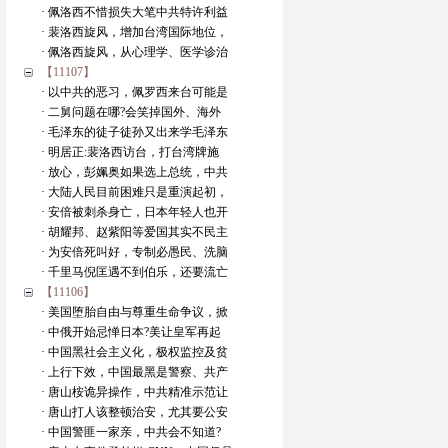
· 佩洛西不惜损失大笔中共特许利益
· 裴洛西旋风，增加台湾国际地位，
· 佩洛西旋风，从心理学、医学诊治
【11107】
· 以中共的恶习，佩罗西来台可能是
· 二舅问题在哪?会笑掉国外、海外
· 毛泽东的徒子徒孙又出来学毛泽东
· 明居正:裴洛西访台，打台湾牌施
· 放心，彭姵奥如果选上总统，中共
· 大陆人民目前困难只是重演起初，
· 安倍被刺杀身亡，日本年轻人也开
· 胡耀邦、赵紫阳等爱国其实不民主
· 为安倍死叫好，专制必愚民、洗脑
· 千里马倪匡遇不到伯乐，还要流亡
【11106】
· 美国堕胎自由与尊重生命争议，掀
· 中俄开始忌惮日本?美让皇军再起
· 中国黑社会主义化，极权监控及贫
· 上行下效，中国最黑是警察、共产
· 唐山桉诡异操作，中共精准示范让
· 唐山打人该整顿治安，尤其要公安
· 中国警匪一家亲，中共会不知道?