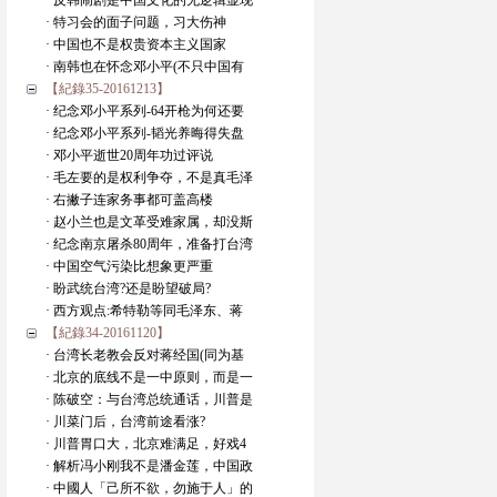
· 反韩闹剧是中国文化的无逻辑显现
· 特习会的面子问题，习大伤神
· 中国也不是权贵资本主义国家
· 南韩也在怀念邓小平(不只中国有
【紀錄35-20161213】
· 纪念邓小平系列-64开枪为何还要
· 纪念邓小平系列-韬光养晦得失盘
· 邓小平逝世20周年功过评说
· 毛左要的是权利争夺，不是真毛泽
· 右撇子连家务事都可盖高楼
· 赵小兰也是文革受难家属，却没斯
· 纪念南京屠杀80周年，准备打台湾
· 中国空气污染比想象更严重
· 盼武统台湾?还是盼望破局?
· 西方观点:希特勒等同毛泽东、蒋
【紀錄34-20161120】
· 台湾长老教会反对蒋经国(同为基
· 北京的底线不是一中原则，而是一
· 陈破空：与台湾总统通话，川普是
· 川菜门后，台湾前途看涨?
· 川普胃口大，北京难满足，好戏4
· 解析冯小刚我不是潘金莲，中国政
· 中國人「己所不欲，勿施于人」的