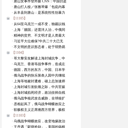
· 唐山女事件登外媒 CNN：中国仍是
· 唐山打人桉／张雅琴爆「包庇内幕
· 从丰县到唐山：是系统性性别暴力
【11105】
· 从64至乌克兰一成不变，独裁以钱
· 上海「牆国」还需洋人治，中俄同
· 精神的贫穷、不文明才是人类最大
· 习近平大位难保?中共二十大已无
· 不文明的意识形态者，处于弱势易
【1104】
· 哥大黎安友解读上海封城抗争，中
· 乌克兰、香港等战争事件，造成左
· 德国，西方的东方，中国、日本学
· 俄乌战争的快乐第叁人因中共继续
· 上海等地被封遭难，碰上总加速师
· 上海封城引发飢饿之际，中共官媒
· 上海封城掐死经济，政治挂帅自残
· 俄乌战争核武攻击威胁，全球核扩
· 丞相起风了，俄乌战争蝴蝶效应之
· 软极权主义正席捲西方世界，极权
【11103】
· 乌俄战争蝴蝶效应，改变地缘政治
· 王丹遇「鬆饼抢劫」，美国的病根