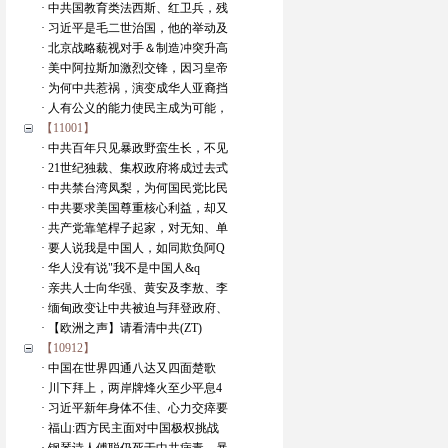
· 中共国教育类法西斯、红卫兵，残
· 习近平是毛二世治国，他的举动及
· 北京战略藐视对手＆制造冲突升高
· 美中阿拉斯加激烈交锋，因习皇帝
· 为何中共惹祸，演变成华人亚裔挡
· 人有公义的能力使民主成为可能，
【11001】
· 中共百年只见暴政野蛮生长，不见
· 21世纪独裁、集权政府将成过去式
· 中共禁台湾凤梨，为何国民党比民
· 中共要求美国尊重核心利益，却又
· 共产党靠笔桿子起家，对无知、单
· 要人说我是中国人，如同欺负阿Q
· 华人没有说"我不是中国人&q
· 亲共人士向华强、黄安及李敖、李
· 缅甸政变让中共被迫与拜登政府、
· 【欧洲之声】请看清中共(ZT)
【10912】
· 中国在世界四通八达又四面楚歌
· 川下拜上，两岸牌烽火至少平息4
· 习近平新年身体不佳、心力交瘁要
· 福山:西方民主面对中国极权挑战