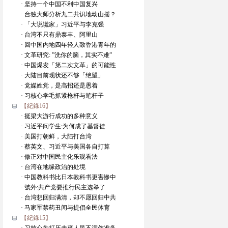
· 坚持一个中国不利中国复兴
· 台独大师分析九二共识地动山摇？
· 「大说谎家」习近平与李克强
· 台湾不只有鼎泰丰、阿里山
· 回中国内地四年轻人致香港青年的
· 文革研究: ”洗你的脑，其实不难”
· 中国爆发「第二次文革」的可能性
· 大陆目前现状还不够「绝望」
· 党媒姓党，是高招还是愚着
· 习核心学毛抓紧枪杆与笔杆子
【紀錄16】
· 挺梁大游行成功的多种意义
· 习近平问学生:为何成了基督徒
· 美国打朝鲜，大陆打台湾
· 蔡英文、习近平与美国各自打算
· 修正对中国民主化乐观看法
· 台湾在地缘政治的处境
· 中国教科书比日本教科书更害惨中
· 號外:共产党要推行民主选举了
· 台湾想回归满清，却不愿回归中共
· 马家军禁药丑闻与提倡全民体育
【紀錄15】