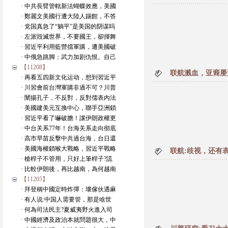
· 中共長臂管轄新法蝴蝶效應，美國
· 鄭麗文美國行遭大陸人踢館，不答
· 党国真急了“躺平”是美国的阴谋吗
· 左派毀滅世界，不要國王，卻揮舞
· 習近平利用藍營擋軍購，遭美國破
· 中俄急跳脚：武力加剧仇恨。自己
【11208】
联航溅血，亚裔屡
· 再看五四新文化运动，想到習近平
· 川習會前台灣軍購非過不可？川普
· 闡揚孔子，不反對，反對儒表內法
· 美國建美元互換中心，聯手亞洲鎖
· 習近平看了嚇破膽！讓伊朗政權更
· 中台关系77年！台海关系走向彻底
· 高市早苗反擊中共過台海，台日還
· 美國海權鎖喉大戰略，習近平戰略
联航:歧视，还有
· 槍桿子不管用，只好上筆桿子?謊
· 比較伊朗後，再比越南，為何越南
【11205】
· 拜登稱中國定時炸彈：壞傢伙遇麻
· 有人说:中国人需要管，那是啥世
· 何為司法民主?夏威夷野火進入司
· 中國經濟及政治本就問題很大，中