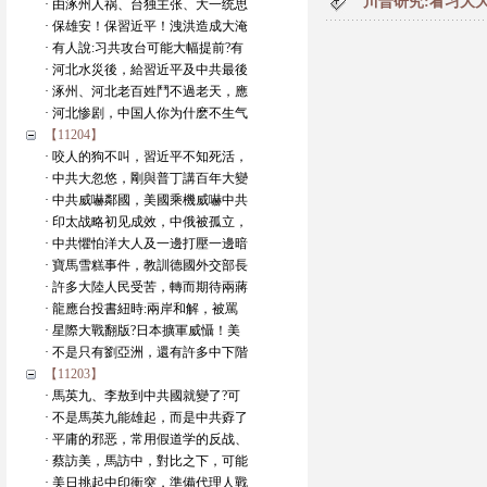
川普研究:看习大
· 由涿州人祸、台独主张、大一统思
· 保雄安！保習近平！洩洪造成大淹
· 有人說:习共攻台可能大幅提前?有
· 河北水災後，給習近平及中共最後
· 涿州、河北老百姓鬥不過老天，應
· 河北惨剧，中国人你为什麽不生气
【11204】
· 咬人的狗不叫，習近平不知死活，
· 中共大忽悠，剛與普丁講百年大變
· 中共威嚇鄰國，美國乘機威嚇中共
· 印太战略初见成效，中俄被孤立，
· 中共懼怕洋大人及一邊打壓一邊暗
· 寶馬雪糕事件，教訓德國外交部長
· 許多大陸人民受苦，轉而期待兩蔣
· 龍應台投書紐時:兩岸和解，被罵
· 星際大戰翻版?日本擴軍威懾！美
· 不是只有劉亞洲，還有許多中下階
【11203】
· 馬英九、李敖到中共國就變了?可
· 不是馬英九能雄起，而是中共孬了
· 平庸的邪恶，常用假道学的反战、
· 蔡訪美，馬訪中，對比之下，可能
· 美日挑起中印衝突，準備代理人戰