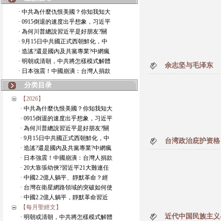
· 中共為什麼仇恨美國？你知我知大
· 0915倒退的速度出乎想象，习近平
· 為何川普總說習近平是好朋友?關
· 9月15日中共國正式西朝鮮化，中
· 造謠?還是國內及共黨專業?中網瘋
· 明朝或清朝，中共將怎樣模式解體
余志坚与毛泽东
· 日本強震！中國崩潰：台灣人捐款
分类目录
【2026】
· 中共為什麼仇恨美國？你知我知大
· 0915倒退的速度出乎想象，习近平
· 為何川普總說習近平是好朋友?關
· 9月15日中共國正式西朝鮮化，中
台湾政治庇护资格
· 造謠?還是國內及共黨專業?中網瘋
· 日本強震！中國崩潰：台灣人捐款
· 20大靠張幼俠?習近平21大難連任
· 中國2.2億人躺平、靜默革命？經
· 台灣在衛星網路領域的突破如何使
· 中國2.2億人躺平，靜默革命習近
【每月聖經文】
近代中国民族主义
· 明朝或清朝，中共將怎樣模式解體