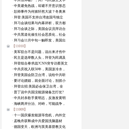
· 中共信仰破产，共产与民族主义学
· 中美避免热战，却避不开意识形态
· 彭帅事件为何掀轩然大波？冬奥来
· 拜登:美国不支持台湾改国号独立
· 拜习会谈结果与内幕评析，双方都
· 拜习会谈之际，美国会议员拜访台
· 中共黑道化催生社会恶质化，社会
· 拜习会11月中旬一触即发，美国出
【11010】
· 美军驻台不是问题，说出来才伤中
· 民主是选举数人头，拜登为民调及
· 拜登组合拳求战?CNN突专访蔡英文
· 中共庆祝入联50年，美国泼冷水，
· 拜登美国会防卫台湾，说给中共听
· 要讨论嫖娼，就全面讨论，别抓小
· 拜登出招:美国必会保卫台湾，全
· 普丁说中共国没能源储备怎打仗?
· 中共封杀歌手黄明志，反激发黄明
· 海峡两岸分治、对峙，可能战争，
【11009】
· 十一国庆爆发能源等危机，内外交
· 孟晚舟获释成中共爱国洗脑题材
· 德国变天，欧洲与英美基督教文化