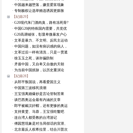
· 中国越来越堕落，嫌贫爱富现象
· 专制极权让选举贿选诱因更膨胀
【紀錄29】
· G20现代朱门酒肉臭，路有冻死骨?
· 中国G20的特殊国内需要，共党优
· G20高调铺张，彰显卑微暴发户心
· 文革是暴力、不文明、反民主运动
· 中国问题，如没有病识感的病人，
· 文革过后一样有清洗，只是一贯遮
· 徐玉玉之死，谈诈骗防制
· 矛盾中国，又自卑又自傲的天朝
· 为当前中国抓脉，以历史重演论
【紀錄28】
· 从郎平叛国说，再看爱国主义
· 中国第三波移民浪潮
· 王宝强离婚爆炒是言论管制苦果
· 谈巴西奥运会最有内涵的文章
· 郎平被戴汉奸帽，还有更惨的奥运
· 支持黄雯、马蓉，王宝强吃鳖吧
· 连台湾人都受教的台湾游记
· 傅园慧現象是对当局假话的宣泄、
· 北京最反人权希拉里，结合川普次