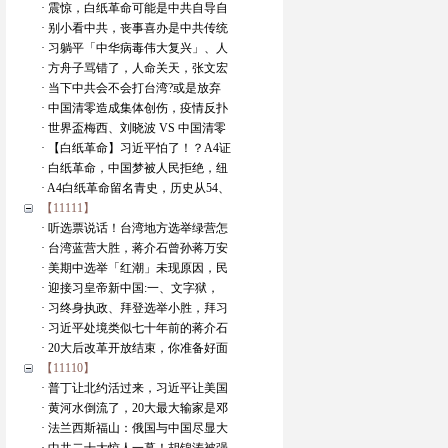
· 震惊，白纸革命可能是中共自导自
· 别小看中共，丧事喜办是中共传统
· 习躺平「中华病毒伟大复兴」、人
· 方舟子骂错了，人命关天，张文宏
· 当下中共会不会打台湾?或是放弃
· 中国清零造成集体创伤，疫情反扑
· 世界盃梅西、刘晓波 VS 中国清零
· 【白纸革命】习近平怕了！？A4证
· 白纸革命，中国梦被人民拒绝，纽
· A4白纸革命留名青史，历史从54、
【11111】
· 听选票说话！台湾地方选举绿营怎
· 台湾蓝营大胜，蒋介石曾孙蒋万安
· 美期中选举「红潮」未现原因，民
· 迎接习皇帝新中国:一、文字狱，
· 习终身执政、拜登选举小胜，拜习
· 习近平处境类似七十年前的蒋介石
· 20大后改革开放结束，你准备好面
【11110】
· 普丁让北约活过来，习近平让美国
· 黄河水倒流了，20大最大输家是邓
· 法兰西斯福山：俄国与中国尽显大