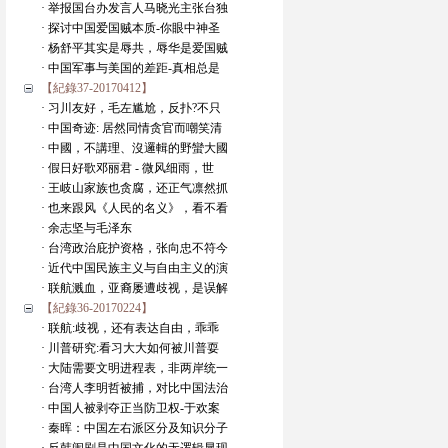
· 举报国台办发言人马晓光主张台独
· 探讨中国爱国贼本质-你眼中神圣
· 杨舒平其实是辱共，辱华是爱国贼
· 中国军事与美国的差距-真相总是
【紀錄37-20170412】
· 习川友好，毛左尴尬，反扑?不只
· 中国奇迹: 居然同情贪官而嘲笑清
· 中國，不講理、沒邏輯的野蠻大國
· 假日好歌邓丽君 - 微风细雨，世
· 王岐山家族也贪腐，还正气凛然抓
· 也来跟风《人民的名义》，看不看
· 余志坚与毛泽东
· 台湾政治庇护资格，张向忠不符今
· 近代中国民族主义与自由主义的演
· 联航溅血，亚裔屡遭歧视，是误解
【紀錄36-20170224】
· 联航:歧视，还有表达自由，乖乖
· 川普研究:看习大大如何被川普耍
· 大陆需要文明进程表，非两岸统一
· 台湾人李明哲被捕，对比中国法治
· 中国人被剥夺正当防卫权-于欢案
· 秦晖：中国左右派区分及知识分子