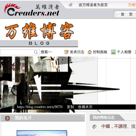
设万维读者为首页
万维
首 页
搜索>>
发表日志
控制面板
个人相册
https://blog.creaders.net/u/9070/
>
复制
>
收藏本页
我的网络日志
我的名片
中國，不講理、沒