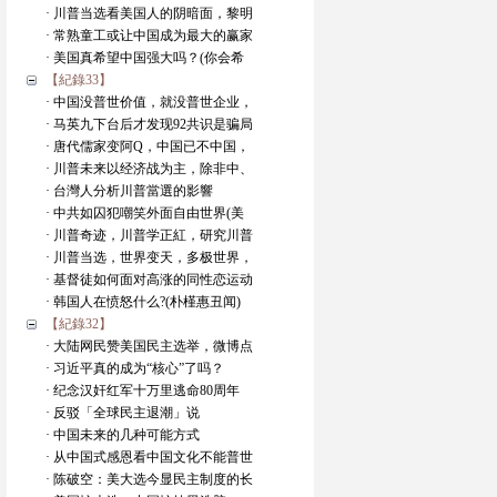
· 川普当选看美国人的阴暗面，黎明
· 常熟童工或让中国成为最大的赢家
· 美国真希望中国强大吗？(你会希
【紀錄33】
· 中国没普世价值，就没普世企业，
· 马英九下台后才发现92共识是骗局
· 唐代儒家变阿Q，中国已不中国，
· 川普未来以经济战为主，除非中、
· 台灣人分析川普當選的影響
· 中共如囚犯嘲笑外面自由世界(美
· 川普奇迹，川普学正紅，研究川普
· 川普当选，世界变天，多极世界，
· 基督徒如何面对高涨的同性恋运动
· 韩国人在愤怒什么?(朴槿惠丑闻)
【紀錄32】
· 大陆网民赞美国民主选举，微博点
· 习近平真的成为“核心”了吗？
· 纪念汉奸红军十万里逃命80周年
· 反驳「全球民主退潮」说
· 中国未来的几种可能方式
· 从中国式感恩看中国文化不能普世
· 陈破空：美大选今显民主制度的长