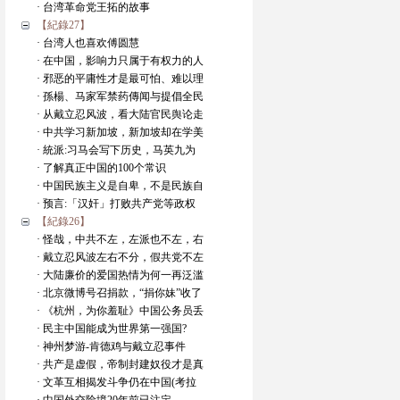
· 台湾革命党王拓的故事
【紀錄27】
· 台湾人也喜欢傅圆慧
· 在中国，影响力只属于有权力的人
· 邪恶的平庸性才是最可怕、难以理
· 孫楊、马家军禁药傳闻与提倡全民
· 从戴立忍风波，看大陆官民舆论走
· 中共学习新加坡，新加坡却在学美
· 統派:习马会写下历史，马英九为
· 了解真正中国的100个常识
· 中国民族主义是自卑，不是民族自
· 预言:「汉奸」打败共产党等政权
【紀錄26】
· 怪哉，中共不左，左派也不左，右
· 戴立忍风波左右不分，假共党不左
· 大陆廉价的爱国热情为何一再泛滥
· 北京微博号召捐款，“捐你妹”收了
· 《杭州，为你羞耻》中国公务员丢
· 民主中国能成为世界第一强国?
· 神州梦游-肯德鸡与戴立忍事件
· 共产是虚假，帝制封建奴役才是真
· 文革互相揭发斗争仍在中国(考拉