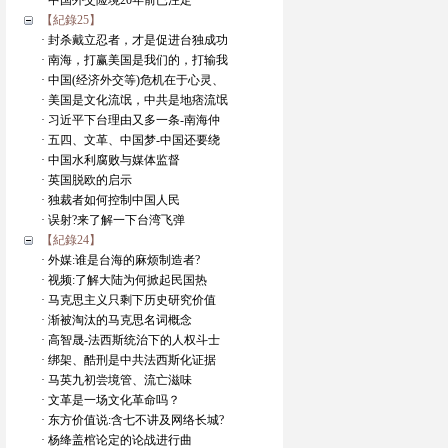
· 中国外交险境20年前已注定
【紀錄25】
· 封杀戴立忍者，才是促进台独成功
· 南海，打赢美国是我们的，打输我
· 中国(经济外交等)危机在于心灵、
· 美国是文化流氓，中共是地痞流氓
· 习近平下台理由又多一条-南海仲
· 五四、文革、中国梦-中国还要绕
· 中国水利腐败与媒体监督
· 英国脱欧的启示
· 独裁者如何控制中国人民
· 误射?来了解一下台湾飞弹
【紀錄24】
· 外媒:谁是台海的麻烦制造者?
· 视频:了解大陆为何掀起民国热
· 马克思主义只剩下历史研究价值
· 渐被淘汰的马克思名词概念
· 高智晟-法西斯统治下的人权斗士
· 绑架、酷刑是中共法西斯化证据
· 马英九初尝境管、流亡滋味
· 文革是一场文化革命吗？
· 东方价值说:含七不讲及网络长城?
· 杨绛盖棺论定的论战进行曲