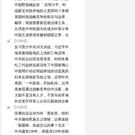
· 中国野蛮崛起前 「后邓小平」时
· 温家宝对批评他的人宽容吗？朱镕
· 美国科技战略竞争的前沿与边界，
· 戴琪：美国需要新贸易法律工具，
· 台湾及中华民国为何成为中美斗争
· 中国又成类清末极权锁国之势，台
【11004】
· 反习势力中共20大决战，习近平中
· 地表最危险地区上演的三角恋情，
· 中共犯台比照克里米亚，时间冬奥
· 红三代赵婷说真话伤了中国玻璃心
· 中国用行动证明赵婷说的话是真的
· 封杀左派电影无依之地，证明中共
· 美国「一中政策」开始松动，台湾
· 美参院通过战略竞争抗中法案，政
· 大陆不是没有人才，千里马却常淹
· 外交老手拜登上台百日新政组合拳
【11003】
· 亚裔抗议运动为何「黑命贵」组织
· 中共煽动民族主义情绪，以商逼政
· 「新疆棉」风波怎么回事？北京「
· 中共建党100年，倒退演120年前闹