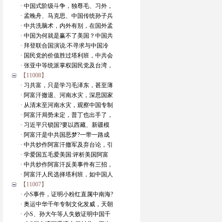
· 中国式阶级斗争，独尊毛、习外，
· 孟晚舟、马克思、中国传统孙子兵
· 中共洗脑术，内外有别，在国外孟
· 中国为何就是赢不了美国？中国共
· 拜登联合国演说:不寻求与中国冷
· 国民党的价值胜过塔利班，中共会
· 张亚中等统派掌权国民党及台湾，
【11008】
· 习共富，只是学习毛泽东，甚至薄
· 阿富汗撤退、河南水灾，深思国家
· 从清末至河南水灾，观察中国专制
· 阿富汗局势未定，普丁也出手了，
· 习近平只锁国?要以西藏、新疆模
· 阿富汗是中共国恶梦?一带一路成
· 中共炒作阿富汗撤军及弃台论，引
· 学爱国五毛爱美国:评析美国阿富
· 中共炒作阿富汗反美事件有三招，
· 阿富汗人民选择塔利班，如中国人
【11007】
· 小S事件，证明小粉红直属中南海?
· 奥运中华千年专制文化发威，天朝
· 小S、孙大午等人失败证明中国千