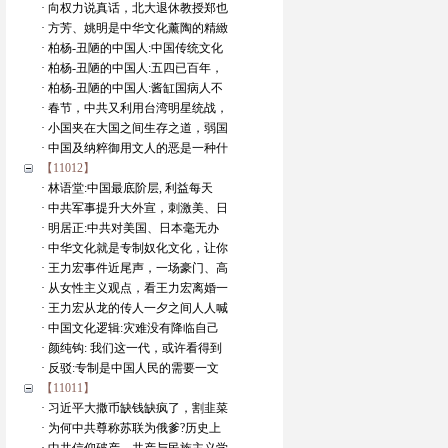
· 向权力说真话，北大退休教授郑也
· 方芳、姚明是中华文化薰陶的精緻
· 柏杨-丑陋的中国人:中国传统文化
· 柏杨-丑陋的中国人:五四已百年，
· 柏杨-丑陋的中国人:酱缸国病人不
· 春节，中共又利用台湾明星统战，
· 小国夹在大国之间生存之道，弱国
· 中国及纳粹御用文人的恶是一种什
【11012】
· 林语堂:中国最底阶层, 利益每天
· 中共军事提升大外宣，刺激美、日
· 明居正:中共对美国、日本毫无办
· 中华文化就是专制奴化文化，让你
· 王力宏事件近尾声，一场豪门、高
· 从女性主义观点，看王力宏离婚一
· 王力宏从龙的传人一夕之间人人喊
· 中国文化逻辑:灾难没有降临自己
· 颜纯钩: 我们这一代，或许看得到
· 反驳:专制是中国人民的需要一文
【11011】
· 习近平大撒币缺钱缺疯了，割韭菜
· 为何中共尊称苏联为俄爹?历史上