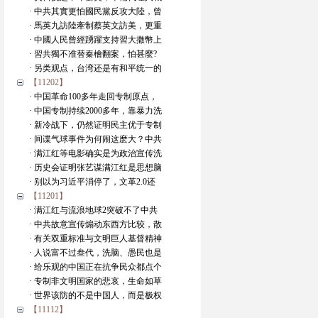
· 中共其實更怕國民黨反攻大陸，曾
· 馬英九訪陸牽制蔡英文訪美，更重
· 中國人民曾經踴躍支持習大撒幣上
· 習共獨不准替秦檜翻案，怕甚麼?
· 另类观点，台湾还是有和平统一的
【11202】
· 中国革命100多年走回专制原点，
· 中国专制持续2000多年，靠暴力洗
· 新冷战下，仍然证明民主优于专制
· 间谍气球事件为何闹这麽大？中共
· 满江红等电影确实是为政治宣传洗
· 历史会证明张艺谋满江红是思想脑
· 别以为习近平消停了，文革2.0还
【11201】
· 满江红与流浪地球2突破不了中共
· 中共故意宣传煽动东西方比较，散
· 有关双重标准与文明巨人基督精神
· 人说富不过叁代，洗脑、愚民也是
· 给乐观的中国正在抗争民众都点个
· 专制非文明国家的悲哀，生命如草
· 世界该防的不是中国人，而是极权
【11112】