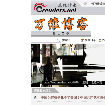
设万维读
搜索>>
发表日志
https://blog.creaders.net/u/9070/
>
复制
>
收藏本页
网络日志正文
中国为何就是赢不了美国？中国共产党本身