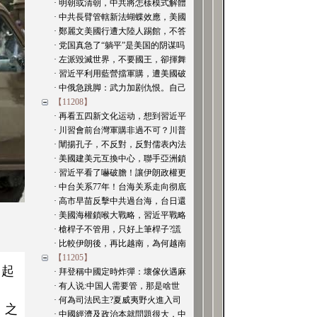
· 明朝或清朝，中共將怎樣模式解體
· 中共長臂管轄新法蝴蝶效應，美國
· 鄭麗文美國行遭大陸人踢館，不答
· 党国真急了“躺平”是美国的阴谋吗
· 左派毀滅世界，不要國王，卻揮舞
· 習近平利用藍營擋軍購，遭美國破
· 中俄急跳脚：武力加剧仇恨。自己
【11208】
· 再看五四新文化运动，想到習近平
· 川習會前台灣軍購非過不可？川普
· 闡揚孔子，不反對，反對儒表內法
· 美國建美元互換中心，聯手亞洲鎖
· 習近平看了嚇破膽！讓伊朗政權更
· 中台关系77年！台海关系走向彻底
· 高市早苗反擊中共過台海，台日還
· 美國海權鎖喉大戰略，習近平戰略
· 槍桿子不管用，只好上筆桿子?謊
· 比較伊朗後，再比越南，為何越南
【11205】
崛起
· 拜登稱中國定時炸彈：壞傢伙遇麻
· 有人说:中国人需要管，那是啥世
· 何為司法民主?夏威夷野火進入司
之
》
· 中國經濟及政治本就問題很大，中