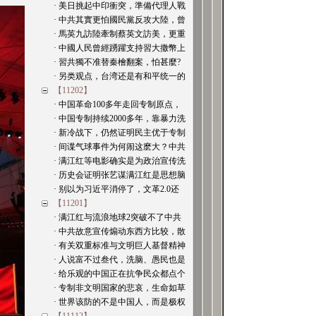
· 美日挑起中印衝突，準備代理人戰
· 中共其實更怕國民黨反攻大陸，曾
· 馬英九訪陸牽制蔡英文訪美，更重
· 中國人民曾經踴躍支持習大撒幣上
· 習共獨不准替秦檜翻案，怕甚麼?
· 另类观点，台湾还是有和平统一的
【11202】
· 中国革命100多年走回专制原点，
· 中国专制持续2000多年，靠暴力洗
· 新冷战下，仍然证明民主优于专制
· 间谍气球事件为何闹这麽大？中共
· 满江红等电影确实是为政治宣传洗
· 历史会证明张艺谋满江红是思想脑
· 别以为习近平消停了，文革2.0还
【11201】
· 满江红与流浪地球2突破不了中共
· 中共故意宣传煽动东西方比较，散
· 有关双重标准与文明巨人基督精神
· 人说富不过叁代，洗脑、愚民也是
· 给乐观的中国正在抗争民众都点个
· 专制非文明国家的悲哀，生命如草
· 世界该防的不是中国人，而是极权