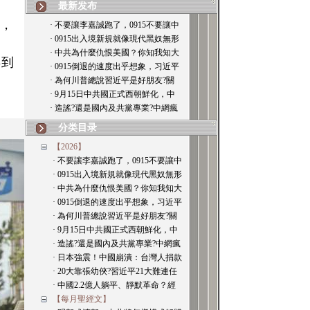
最新发布
落，
· 不要讓李嘉誠跑了，0915不要讓中
· 0915出入境新規就像現代黑奴無形
· 中共為什麼仇恨美國？你知我知大
得到
· 0915倒退的速度出乎想象，习近平
· 為何川普總說習近平是好朋友?關
· 9月15日中共國正式西朝鮮化，中
· 造謠?還是國內及共黨專業?中網瘋
分类目录
【2026】
· 不要讓李嘉誠跑了，0915不要讓中
· 0915出入境新規就像現代黑奴無形
· 中共為什麼仇恨美國？你知我知大
· 0915倒退的速度出乎想象，习近平
· 為何川普總說習近平是好朋友?關
· 9月15日中共國正式西朝鮮化，中
· 造謠?還是國內及共黨專業?中網瘋
· 日本強震！中國崩潰：台灣人捐款
· 20大靠張幼俠?習近平21大難連任
· 中國2.2億人躺平、靜默革命？經
【每月聖經文】