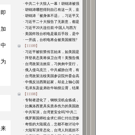
· 中共二十大惊人一幕！胡锦涛被强
· 胡锦涛哪想得到自己有这一天，韭
，即
· 胡锦涛「被身体不适」，习近平又
· 习近平二十大报告了无新意，都是
，加
· 习近平20大连任前:中国人与西方
· 美国炸毁台积电是最后手段，是中
· 一开战，台积电将会被美国摧毁?
，中
【11109】
· 习近平被软禁传言始末，如美国是
· 拜登表态美将保卫台湾！美预告俄
成为
· 台湾政策法效应，习匆匆中亚行，
· 俄入侵乌克兰，中共威胁台湾，有
· 台湾政策法桉美国参议院外委会高
· 中俄反法西斯起家，却走上轴心国
· 毛泽东及徒弟吹牛响彻云霄，结果
【11108】
· 专制者进化了，钢铁没机会炼成，
· 比佩洛西更具实质杀伤力的美国政
· 中共军演，台湾更安全吗?中共二
· 俄罗斯国师杜金求仁得仁付出悲惨
· 奇怪的大陆观点，怎都不敢讨论中
将来
· 大陆军演常态化，台湾人到底担不