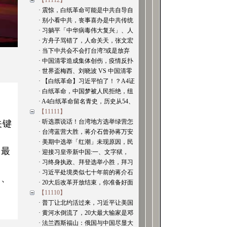
【11112】
· 震惊，白纸革命可能是中共自导自
· 别小看中共，丧事喜办是中共传统
· 习躺平「中华病毒伟大复兴」、人
· 方舟子骂错了，人命关天，张文宏
· 当下中共会不会打台湾?或是放弃
· 中国清零造成集体创伤，疫情反扑
· 世界盃梅西、刘晓波 VS 中国清零
· 【白纸革命】习近平怕了！？A4证
· 白纸革命，中国梦被人民拒绝，纽
· A4白纸革命留名青史，历史从54、
【11111】
关键
· 听选票说话！台湾地方选举绿营怎
· 台湾蓝营大胜，蒋介石曾孙蒋万安
· 美期中选举「红潮」未现原因，民
是最
· 迎接习皇帝新中国:一、文字狱，
· 习终身执政、拜登选举小胜，拜习
· 习近平处境类似七十年前的蒋介石
场、
· 20大后改革开放结束，你准备好面
【11110】
· 普丁让北约活过来，习近平让美国
· 黄河水倒流了，20大最大输家是邓
· 法兰西斯福山：俄国与中国尽显大