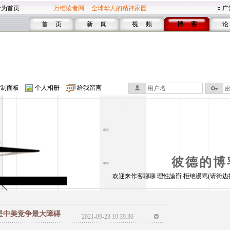
者为首页
万维读者网 -- 全球华人的精神家园
广
首 页
新 闻
视 频
博 客
论
控制面板
个人相册
给我留言
彼德的博
欢迎来作客聊聊.理性論辯.拒绝谩骂(请街边
是中美竞争最大障碍
2021-09-23 19:39:36