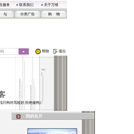
告服务
联系我们
关于万维
 坛
分类广告
购 物
帮助
退出
客
找只狗对骂较好.拒绝做狗)
我的名片