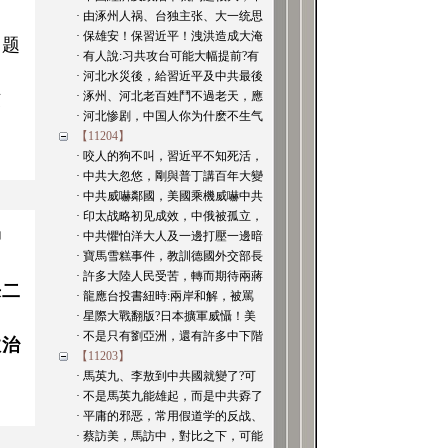
· 由涿州人祸、台独主张、大一统思
· 保雄安！保習近平！洩洪造成大淹
问题
· 有人說:习共攻台可能大幅提前?有
· 河北水災後，給習近平及中共最後
坟
· 涿州、河北老百姓鬥不過老天，應
· 河北惨剧，中国人你为什麽不生气
【11204】
· 咬人的狗不叫，習近平不知死活，
· 中共大忽悠，剛與普丁講百年大變
· 中共威嚇鄰國，美國乘機威嚇中共
· 印太战略初见成效，中俄被孤立，
冲
· 中共懼怕洋大人及一邊打壓一邊暗
· 寶馬雪糕事件，教訓德國外交部長
· 許多大陸人民受苦，轉而期待兩蔣
来二
· 龍應台投書紐時:兩岸和解，被罵
· 星際大戰翻版?日本擴軍威懾！美
· 不是只有劉亞洲，還有許多中下階
政治
【11203】
· 馬英九、李敖到中共國就變了?可
· 不是馬英九能雄起，而是中共孬了
· 平庸的邪恶，常用假道学的反战、
· 蔡訪美，馬訪中，對比之下，可能