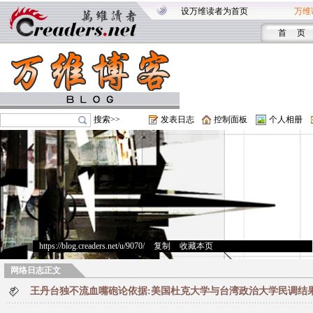
设万维读者为首页
万维
首 页
搜索>>
发表日志
控制面板
个人相册
https://blog.creaders.net/u/9070/
>
复制
>
收藏本页
网络日志正文
王丹台独不流血嘴砲论依据:美国杜克大学与台湾政治大学民调结