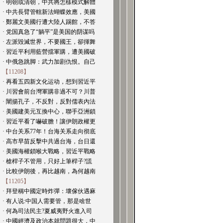
· 明朝或清朝，中共將怎樣模式解體
· 中共長臂管轄新法蝴蝶效應，美國
· 鄭麗文美國行遭大陸人踢館，不答
· 党国真急了“躺平”是美国的阴谋吗
· 左派毀滅世界，不要國王，卻揮舞
· 習近平利用藍營擋軍購，遭美國破
· 中俄急跳脚：武力加剧仇恨。自己
【11208】
· 再看五四新文化运动，想到習近平
· 川習會前台灣軍購非過不可？川普
· 闡揚孔子，不反對，反對儒表內法
· 美國建美元互換中心，聯手亞洲鎖
· 習近平看了嚇破膽！讓伊朗政權更
· 中台关系77年！台海关系走向彻底
· 高市早苗反擊中共過台海，台日還
· 美國海權鎖喉大戰略，習近平戰略
· 槍桿子不管用，只好上筆桿子?謊
· 比較伊朗後，再比越南，為何越南
【11205】
· 拜登稱中國定時炸彈：壞傢伙遇麻
· 有人说:中国人需要管，那是啥世
· 何為司法民主?夏威夷野火進入司
· 中國經濟及政治本就問題很大，中