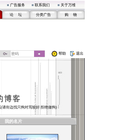
广告服务
联系我们
关于万维
论 坛
分类广告
购 物
帮助
退出
的博客
(请街边找只狗对骂较好.拒绝做狗)
我的名片