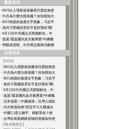
最新发布
· 0915出入境新規就像現代黑奴無形
· 中共為什麼仇恨美國？你知我知大
· 0915倒退的速度出乎想象，习近平
· 為何川普總說習近平是好朋友?關
· 9月15日中共國正式西朝鮮化，中
· 造謠?還是國內及共黨專業?中網瘋
· 明朝或清朝，中共將怎樣模式解體
分类目录
【2026】
· 0915出入境新規就像現代黑奴無形
· 中共為什麼仇恨美國？你知我知大
· 0915倒退的速度出乎想象，习近平
· 為何川普總說習近平是好朋友?關
· 9月15日中共國正式西朝鮮化，中
· 造謠?還是國內及共黨專業?中網瘋
· 日本強震！中國崩潰：台灣人捐款
· 20大靠張幼俠?習近平21大難連任
· 中國2.2億人躺平、靜默革命？經
· 台灣在衛星網路領域的突破如何使
【每月聖經文】