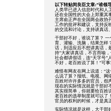
以下转贴闵良臣文章:”谁领
人类早已进入信息时代和人
还在全国性的大会上郑重其
主席俞正声在全国两会政协
工作的批评和建议，支持反
的交流和讨论，支持讲真话、
干部好不好，谁说了算？ 
育、灌输、洗脑，结果怎样
话，到适应后不想讲真话，最
持”大家讲真话，不言而喻
社会都讲假话，连“天字号”
不好，老百姓说了算！”可
难怪有网友在网上说道：“
么说了算？报纸、电视、网
百姓对许许多多的官员，怨
现在的实际情况就是干部好
其实很简单，你就要给百姓
老百姓的选举制度就可以了
官员的权利的时候，才是真
实际情况就是这样，大干部