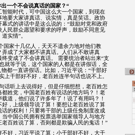
导出一个不会说真话的国家？“
工智能时代，可中国这么大一个国家，到现在
事地要大家讲真话、说实情，真是笑话。政协
开幕式的讲话中是这么说的：“鼓励对党和政府
映人民群众愿望和要求的呼声，鼓励不同意见
道实情”。
一个国家十几亿人，天天不遗余力地对他们教
？弄成了大家都不讲真话。人们从不敢讲真
终变成了不会讲真话。 需要统治者站出来“支
，也就等于说，这个国家的人都是在讲假话，全
人物都一直讲假话。比如，习近平说：“干部好
事实上干部好不好，老百姓连半句话也说不上。
这句话听上去说得好，但是仔细想想，老百姓怎
络都姓党，中国老百姓有说话的地方吗？！老
声载道，他们说了许多年了！说了有用吗？！
不好，上级领导说了算！要想让老百姓说了算
说话的权利！只要将干部的上级任免制度改成
！当中国公民拥有投票选举国家领导人与地方
正老百姓说了算，否则都是欺骗人民的鬼话！”
好不好，习近平说了算；小干部好不好，大干