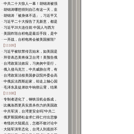
· 中共二十大惊人一幕！胡锦涛被强
· 胡锦涛哪想得到自己有这一天，韭
· 胡锦涛「被身体不适」，习近平又
· 习近平二十大报告了无新意，都是
· 习近平20大连任前:中国人与西方
· 美国炸毁台积电是最后手段，是中
· 一开战，台积电将会被美国摧毁?
【11109】
· 习近平被软禁传言始末，如美国是
· 拜登表态美将保卫台湾！美预告俄
· 台湾政策法效应，习匆匆中亚行，
· 俄入侵乌克兰，中共威胁台湾，有
· 台湾政策法桉美国参议院外委会高
· 中俄反法西斯起家，却走上轴心国
· 毛泽东及徒弟吹牛响彻云霄，结果
【11108】
· 专制者进化了，钢铁没机会炼成，
· 比佩洛西更具实质杀伤力的美国政
· 中共军演，台湾更安全吗?中共二
· 俄罗斯国师杜金求仁得仁付出悲惨
· 奇怪的大陆观点，怎都不敢讨论中
· 大陆军演常态化，台湾人到底担不