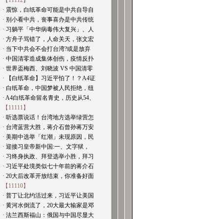
【11112】
· 震惊，白纸革命可能是中共自导自
· 别小看中共，丧事喜办是中共传统
· 习躺平「中华病毒伟大复兴」、人
· 方舟子骂错了，人命关天，张文宏
· 当下中共会不会打台湾?或是放弃
· 中国清零造成集体创伤，疫情反扑
· 世界盃梅西、刘晓波 VS 中国清零
· 【白纸革命】习近平怕了！？A4证
· 白纸革命，中国梦被人民拒绝，纽
· A4白纸革命留名青史，历史从54、
【11111】
· 听选票说话！台湾地方选举绿营怎
· 台湾蓝营大胜，蒋介石曾孙蒋万安
· 美期中选举「红潮」未现原因，民
· 迎接习皇帝新中国:一、文字狱，
· 习终身执政、拜登选举小胜，拜习
· 习近平处境类似七十年前的蒋介石
· 20大后改革开放结束，你准备好面
【11110】
· 普丁让北约活过来，习近平让美国
· 黄河水倒流了，20大最大输家是邓
· 法兰西斯福山：俄国与中国尽显大