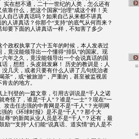
。 实在想不通，二十一世纪的人类，怎么还有
依靠什么，把这个国家“治理”成这个样！关
的人自己讲真话吗？如果自己从来都不讲真
面的人讲真话？你那个“支持”的底气从何而来？
话却要下面的人讲真话一样，不知害了多少
？ 这个政权执掌了六十五年的时候，本人发表过
，竟没能领导出一个懂得“排队”的国家。现
十六年之久，竟没能领导出一个会说真话的国
真话，想想，头皮就发麻！ 历史的教训是：人
，没几天，或者只要有什么人讲了几句统治者
喝茶”，或“被旅游”，严重的，甚至被监视居
不肯去的地方。
纸上刊登的一篇文章，引用古训说是“千人之诺
就奇怪了，谁是“千人”？谁是“一士”？现在“一
色。攻击任志强的中青网是不是“千人”？光明网
志强的《环球时报》是不是“千人”？那个大
耻辱”的新闻从业人员是不是“千人”？还有，最
鼓励”“支持”人们能“说真话、道实情”的人是不