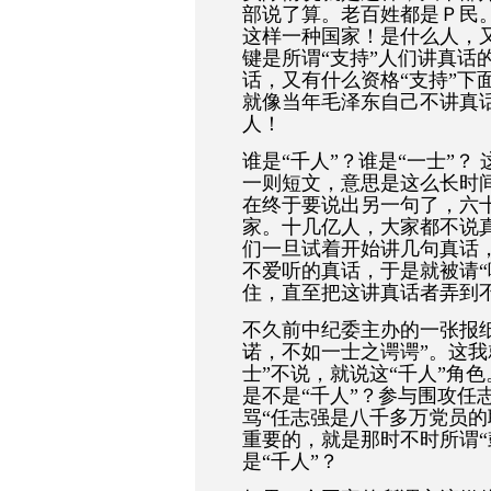
部说了算。老百姓都是Ｐ民
这样一种国家！是什么人，又
键是所谓“支持”人们讲真话
话，又有什么资格“支持”下
就像当年毛泽东自己不讲真
人！
谁是“千人”？谁是“一士”
一则短文，意思是这么长时间
在终于要说出另一句了，六
家。十几亿人，大家都不说
们一旦试着开始讲几句真话
不爱听的真话，于是就被请“
住，直至把这讲真话者弄到
不久前中纪委主办的一张报
诺，不如一士之谔谔”。这我
士”不说，就说这“千人”角
是不是“千人”？参与围攻任
骂“任志强是八千多万党员的
重要的，就是那时不时所谓“
是“千人”？