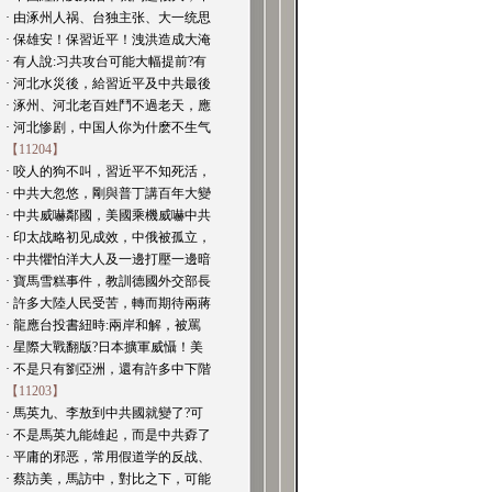
· 由涿州人祸、台独主张、大一统思
· 保雄安！保習近平！洩洪造成大淹
· 有人說:习共攻台可能大幅提前?有
· 河北水災後，給習近平及中共最後
· 涿州、河北老百姓鬥不過老天，應
· 河北惨剧，中国人你为什麽不生气
【11204】
· 咬人的狗不叫，習近平不知死活，
· 中共大忽悠，剛與普丁講百年大變
· 中共威嚇鄰國，美國乘機威嚇中共
· 印太战略初见成效，中俄被孤立，
· 中共懼怕洋大人及一邊打壓一邊暗
· 寶馬雪糕事件，教訓德國外交部長
· 許多大陸人民受苦，轉而期待兩蔣
· 龍應台投書紐時:兩岸和解，被罵
· 星際大戰翻版?日本擴軍威懾！美
· 不是只有劉亞洲，還有許多中下階
【11203】
· 馬英九、李敖到中共國就變了?可
· 不是馬英九能雄起，而是中共孬了
· 平庸的邪恶，常用假道学的反战、
· 蔡訪美，馬訪中，對比之下，可能