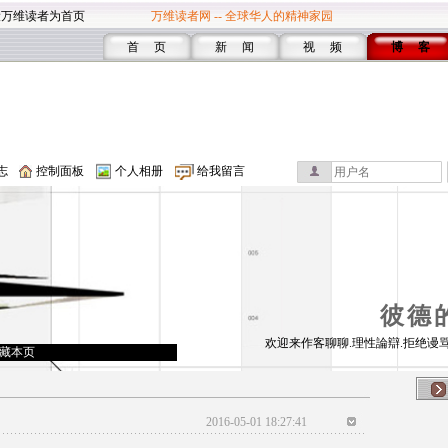
设万维读者为首页
万维读者网 -- 全球华人的精神家园
首 页
新 闻
视 频
博 客
志
控制面板
个人相册
给我留言
彼德
欢迎来作客聊聊.理性論辯.拒绝谩骂
藏本页
2016-05-01 18:27:41