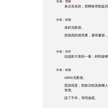
作者：
雪梅
来点实在的，把网络管制监
作者：
彼德
老村兄歡迎。
您描寫的很寫實，還有畫面
作者：
老村
抗战影片里的一幕：村民敲锣唱
作者：
彼德
ddllbb兄歡迎。
您說得是，把政治犯及維權
管用。
說了不作，等同放屁。