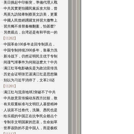
· 美日挑起中印衝突，準備代理人戰
· 中共其實更怕國民黨反攻大陸，曾
· 馬英九訪陸牽制蔡英文訪美，更重
· 中國人民曾經踴躍支持習大撒幣上
· 習共獨不准替秦檜翻案，怕甚麼?
· 另类观点，台湾还是有和平统一的
【11202】
· 中国革命100多年走回专制原点，
· 中国专制持续2000多年，靠暴力洗
· 新冷战下，仍然证明民主优于专制
· 间谍气球事件为何闹这麽大？中共
· 满江红等电影确实是为政治宣传洗
· 历史会证明张艺谋满江红是思想脑
· 别以为习近平消停了，文革2.0还
【11201】
· 满江红与流浪地球2突破不了中共
· 中共故意宣传煽动东西方比较，散
· 有关双重标准与文明巨人基督精神
· 人说富不过叁代，洗脑、愚民也是
· 给乐观的中国正在抗争民众都点个
· 专制非文明国家的悲哀，生命如草
· 世界该防的不是中国人，而是极权