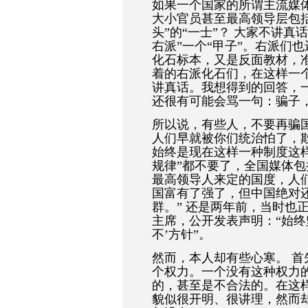
如果一个国家的所谓主流媒体
大小官员甚至最高领导层包括
头”的“一士”？ 大家不讲真
右派”一个“甲子”。右派们
化石标本，又是反面教材，
着的右派化石们，在这样一
讲真话。我想得到的回答，
还很有可能会骂一句：骗子
所以说，有些人，不要再骗
人们早就被你们统治怕了，
始终是现在这样一种制度这样
规律”都不要了，全国媒体
最高领导人来定的国度，人
国富有了强了，但中国绝对
群。” 还是两年前，当时也
主席，公开发表声明：“始终
不’方针”。
然而，本人却有些心寒。 首
个权力。一个没有这种权力
的，甚至是不合法的。在这样
貌似很开明、很讲理，然而却