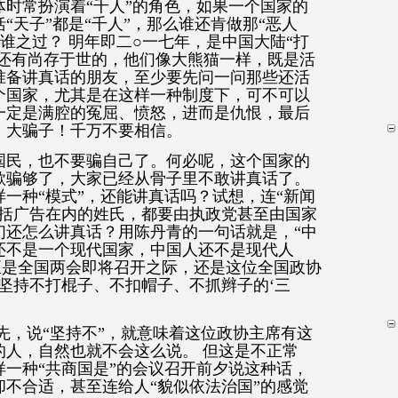
时常扮演着“千人”的角色，如果一个国家的
“天子”都是“千人”，那么谁还肯做那“恶人
话谁之过？ 明年即二○一七年，是中国大陆“打
也还有尚存于世的，他们像大熊猫一样，既是活
准备讲真话的朋友，至少要先问一问那些还活
个国家，尤其是在这样一种制度下，可不可以
一定是满腔的冤屈、愤怒，进而是仇恨，最后
，大骗子！千万不要相信。
国民，也不要骗自己了。何必呢，这个国家的
欺骗够了，大家已经从骨子里不敢讲真话了。
一种“模式”，还能讲真话吗？试想，连“新闻
包括广告在内的姓氏，都要由执政党甚至由国家
们还怎么讲真话？用陈丹青的一句话就是，“中
还不是一个现代国家，中国人还不是现代人
正是全国两会即将召开之际，还是这位全国政协
坚持不打棍子、不扣帽子、不抓辫子的‘三
先，说“坚持不”，就意味着这位政协主席有这
的人，自然也就不会这么说。 但这是不正常
一种“共商国是”的会议召开前夕说这种话，
不合适，甚至连给人“貌似依法治国”的感觉