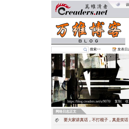
搜索>>
发表日
https://blog.creaders.net/u/9070/
>
复制
>
收
网络日志正文
要大家讲真话，不打棍子，真是笑话