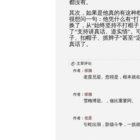
都没有。
其次，如果是他真的有这种
很想问一句：他凭什么有“打
换了，从“始终坚持不打棍子
了“支持讲真话、道实情”。
子、扣帽子、抓辫子”甚至“
真话了。
文章评论
作者：
彼德
老度兄迎。您得是，根本就
作者：
彼德
雪梅博迎。，做比重要阿。
作者：
老度
引蛇出洞，阶级斗争，一抓