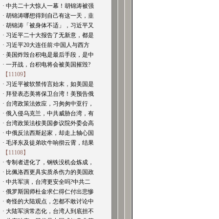
· 中共二十大惊人一幕！胡锦涛被强
· 胡锦涛哪想得到自己有这一天，韭
· 胡锦涛「被身体不适」，习近平又
· 习近平二十大报告了无新意，都是
· 习近平20大连任前:中国人与西方
· 美国炸毁台积电是最后手段，是中
· 一开战，台积电将会被美国摧毁?
【11109】
· 习近平被软禁传言始末，如美国是
· 拜登表态美将保卫台湾！美预告俄
· 台湾政策法效应，习匆匆中亚行，
· 俄入侵乌克兰，中共威胁台湾，有
· 台湾政策法桉美国参议院外委会高
· 中俄反法西斯起家，却走上轴心国
· 毛泽东及徒弟吹牛响彻云霄，结果
【11108】
· 专制者进化了，钢铁没机会炼成，
· 比佩洛西更具实质杀伤力的美国政
· 中共军演，台湾更安全吗?中共二
· 俄罗斯国师杜金求仁得仁付出悲惨
· 奇怪的大陆观点，怎都不敢讨论中
· 大陆军演常态化，台湾人到底担不