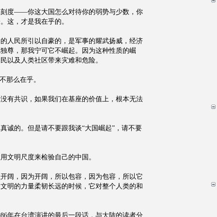
明刻度——你这大国怎么对待你的弱势与少数，你
子。这，才是我在乎的。
它的人民所引以自豪的，是军事的耀武扬威，经济
我独尊，那我宁可它不崛起。因为这种性质的崛
人民以及人类社区带来灾难和危险。
我不那么在乎。
全没有共识，如果我们在基座的价值上，根本无法
真诚的。但是请不要跟我谈“大国崛起”，请不要
敢用文明尺度来检验自己的中国。
以开阔，因为开阔，所以包容，因为包容，所以它
它文明的力量柔韧长远的时候，它对整个人类的和
986年在台湾演讲的最后一段话，与大陆的读者分