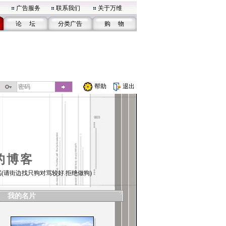
广告服务
联系我们
关于万维
论 坛
分类广告
购 物
帮助
退出
的博客
(请街边找只狗对骂较好.拒绝做狗)
我的名片