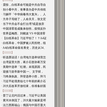
【11112】
· 震惊，白纸革命可能是中共自导自
· 别小看中共，丧事喜办是中共传统
· 习躺平「中华病毒伟大复兴」、人
· 方舟子骂错了，人命关天，张文宏
· 当下中共会不会打台湾?或是放弃
· 中国清零造成集体创伤，疫情反扑
· 世界盃梅西、刘晓波 VS 中国清零
· 【白纸革命】习近平怕了！？A4证
· 白纸革命，中国梦被人民拒绝，纽
· A4白纸革命留名青史，历史从54、
【11111】
· 听选票说话！台湾地方选举绿营怎
· 台湾蓝营大胜，蒋介石曾孙蒋万安
· 美期中选举「红潮」未现原因，民
· 迎接习皇帝新中国:一、文字狱，
· 习终身执政、拜登选举小胜，拜习
· 习近平处境类似七十年前的蒋介石
· 20大后改革开放结束，你准备好面
【11110】
· 普丁让北约活过来，习近平让美国
· 黄河水倒流了，20大最大输家是邓
· 法兰西斯福山：俄国与中国尽显大