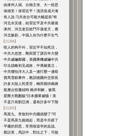
· 由涿州人祸、台独主张、大一统思
· 保雄安！保習近平！洩洪造成大淹
· 有人說:习共攻台可能大幅提前?有
· 河北水災後，給習近平及中共最後
· 涿州、河北老百姓鬥不過老天，應
· 河北惨剧，中国人你为什麽不生气
【11204】
· 咬人的狗不叫，習近平不知死活，
· 中共大忽悠，剛與普丁講百年大變
· 中共威嚇鄰國，美國乘機威嚇中共
· 印太战略初见成效，中俄被孤立，
· 中共懼怕洋大人及一邊打壓一邊暗
· 寶馬雪糕事件，教訓德國外交部長
· 許多大陸人民受苦，轉而期待兩蔣
· 龍應台投書紐時:兩岸和解，被罵
· 星際大戰翻版?日本擴軍威懾！美
· 不是只有劉亞洲，還有許多中下階
【11203】
· 馬英九、李敖到中共國就變了?可
· 不是馬英九能雄起，而是中共孬了
· 平庸的邪恶，常用假道学的反战、
· 蔡訪美，馬訪中，對比之下，可能