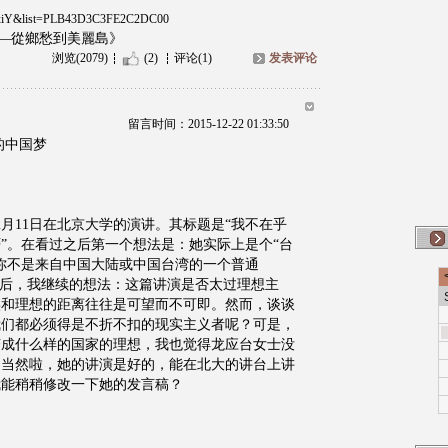
iYxiY&list=PLB43D3C3FE2C2DC00
—從鄉愁到美麗島》
浏览(2079)
(2)
评论(1)
发表评论
留言时间：2015-12-22 01:33:50
的中国梦
12月11日在北京大学的演讲。其标题是“我不在乎
”。在看过之后第一个想法是：她实际上是个“台
你不是来自中国大陆或中国台湾的一个普通
之后，我继续的想法：这篇讲演是否太过理想主
实和理想的距离往往是可望而不可即。然而，谈谈
我们都必须得是不折不扣的现实主义者呢？可是，
变成什么样的国家的理想，我也觉得龙应台女士没
。当然啦，她的讲演是好的，能在北大的讲台上讲
我能稍稍修改一下她的发言稿？