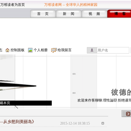
设万维读者为首页
万维读者网 -- 全球华人的精神家园
首 页
新 闻
视 频
博 客
志
控制面板
个人相册
给我留言
彼德
欢迎来作客聊聊.理性論辯.拒绝谩骂
藏本页
—从乡愁到美丽岛》
2015-12-14 18:38:15