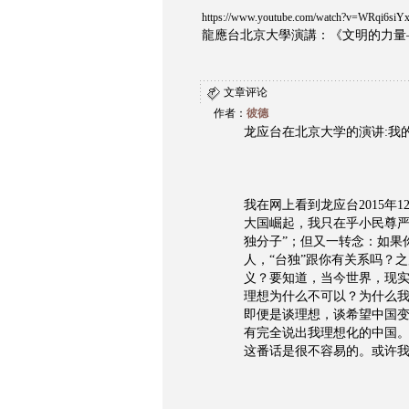
https://www.youtube.com/watch?v=WRqi6s
龍應台北京大學演講：《文明的力量
文章评论
作者：
彼德
龙应台在北京大学的演讲:我
我在网上看到龙应台2015年
大国崛起，我只在乎小民尊严
独分子”；但又一转念：如果
人，“台独”跟你有关系吗？
义？要知道，当今世界，现
理想为什么不可以？为什么
即便是谈理想，谈希望中国
有完全说出我理想化的中国
这番话是很不容易的。或许