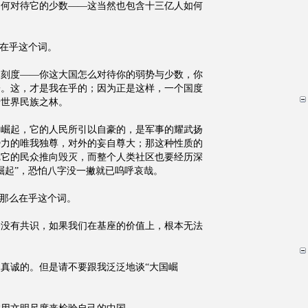
如何对待它的少数——这当然也包含十三亿人如何
不在乎这个词。
明刻度——你这大国怎么对待你的弱势与少数，你
子。这，才是我在乎的；因为正是这样，一个国度
于世界民族之林。
国崛起，它的人民所引以自豪的，是军事的耀武扬
势力的唯我独尊，对外的妄自尊大；那这种性质的
把它的民众推向毁灭，而整个人类社区也要经历深
崛起”，恐怕八字没一撇就已呜呼哀哉。
不那么在乎这个词。
全没有共识，如果我们在基座的价值上，根本无法
真诚的。但是请不要跟我泛泛地谈“大国崛