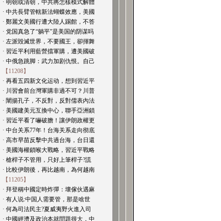
· 明朝或清朝，中共將怎樣模式解體
· 中共長臂管轄新法蝴蝶效應，美國
· 鄭麗文美國行遭大陸人踢館，不答
· 党国真急了“躺平”是美国的阴谋吗
· 左派毀滅世界，不要國王，卻揮舞
· 習近平利用藍營擋軍購，遭美國破
· 中俄急跳脚：武力加剧仇恨。自己
【11208】
· 再看五四新文化运动，想到習近平
· 川習會前台灣軍購非過不可？川普
· 闡揚孔子，不反對，反對儒表內法
· 美國建美元互換中心，聯手亞洲鎖
· 習近平看了嚇破膽！讓伊朗政權更
· 中台关系77年！台海关系走向彻底
· 高市早苗反擊中共過台海，台日還
· 美國海權鎖喉大戰略，習近平戰略
· 槍桿子不管用，只好上筆桿子?謊
· 比較伊朗後，再比越南，為何越南
【11205】
· 拜登稱中國定時炸彈：壞傢伙遇麻
· 有人说:中国人需要管，那是啥世
· 何為司法民主?夏威夷野火進入司
· 中國經濟及政治本就問題很大，中