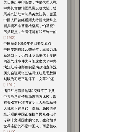
· 美日挑起中印衝突，準備代理人戰
· 中共其實更怕國民黨反攻大陸，曾
· 馬英九訪陸牽制蔡英文訪美，更重
· 中國人民曾經踴躍支持習大撒幣上
· 習共獨不准替秦檜翻案，怕甚麼?
· 另类观点，台湾还是有和平统一的
【11202】
· 中国革命100多年走回专制原点，
· 中国专制持续2000多年，靠暴力洗
· 新冷战下，仍然证明民主优于专制
· 间谍气球事件为何闹这麽大？中共
· 满江红等电影确实是为政治宣传洗
· 历史会证明张艺谋满江红是思想脑
· 别以为习近平消停了，文革2.0还
【11201】
· 满江红与流浪地球2突破不了中共
· 中共故意宣传煽动东西方比较，散
· 有关双重标准与文明巨人基督精神
· 人说富不过叁代，洗脑、愚民也是
· 给乐观的中国正在抗争民众都点个
· 专制非文明国家的悲哀，生命如草
· 世界该防的不是中国人，而是极权