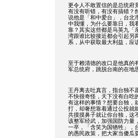
更令人不敢置信的是总统府
有没有听错，有没有搞错？
说他是「和中爱台」，台北
中我懂，为什么要靠日，我
靠？其实这些都是马英九「
湾跟谁比较接近都会引起另
系，从中获取最大利益，应
至于赖清德的改口是他真的
军总统府，跳脱台南的在地
王丹离去吐真言，指台独不
不快很奇怪，天下没有白吃
有这样的事情？想要台独，
打，却奢想靠着通过公投就
共摸摸鼻子就让你台独，这
该整军经武，加强国防力量
一卒，「含笑为国牺牲」，
的愚民政策，把大家当傻瓜