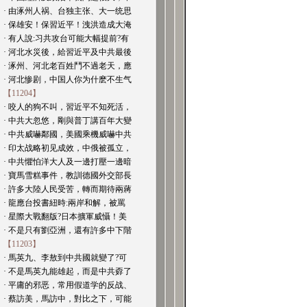
· 由涿州人祸、台独主张、大一统思
· 保雄安！保習近平！洩洪造成大淹
· 有人說:习共攻台可能大幅提前?有
· 河北水災後，給習近平及中共最後
· 涿州、河北老百姓鬥不過老天，應
· 河北惨剧，中国人你为什麽不生气
【11204】
· 咬人的狗不叫，習近平不知死活，
· 中共大忽悠，剛與普丁講百年大變
· 中共威嚇鄰國，美國乘機威嚇中共
· 印太战略初见成效，中俄被孤立，
· 中共懼怕洋大人及一邊打壓一邊暗
· 寶馬雪糕事件，教訓德國外交部長
· 許多大陸人民受苦，轉而期待兩蔣
· 龍應台投書紐時:兩岸和解，被罵
· 星際大戰翻版?日本擴軍威懾！美
· 不是只有劉亞洲，還有許多中下階
【11203】
· 馬英九、李敖到中共國就變了?可
· 不是馬英九能雄起，而是中共孬了
· 平庸的邪恶，常用假道学的反战、
· 蔡訪美，馬訪中，對比之下，可能