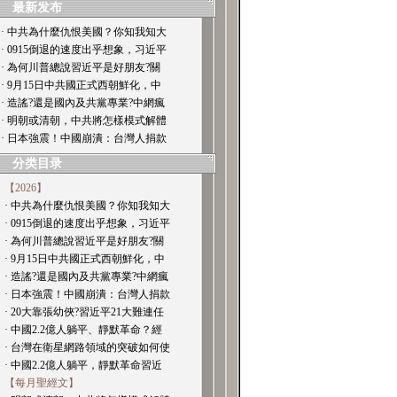
最新发布
· 中共為什麼仇恨美國？你知我知大
· 0915倒退的速度出乎想象，习近平
· 為何川普總說習近平是好朋友?關
· 9月15日中共國正式西朝鮮化，中
· 造謠?還是國內及共黨專業?中網瘋
· 明朝或清朝，中共將怎樣模式解體
· 日本強震！中國崩潰：台灣人捐款
分类目录
【2026】
· 中共為什麼仇恨美國？你知我知大
· 0915倒退的速度出乎想象，习近平
· 為何川普總說習近平是好朋友?關
· 9月15日中共國正式西朝鮮化，中
· 造謠?還是國內及共黨專業?中網瘋
· 日本強震！中國崩潰：台灣人捐款
· 20大靠張幼俠?習近平21大難連任
· 中國2.2億人躺平、靜默革命？經
· 台灣在衛星網路領域的突破如何使
· 中國2.2億人躺平，靜默革命習近
【每月聖經文】