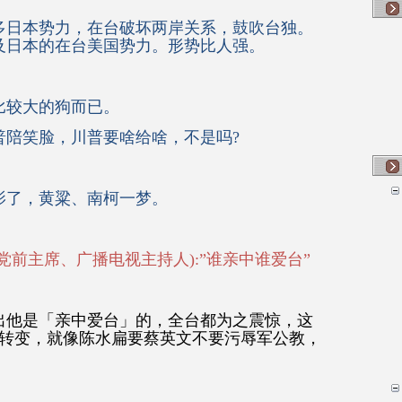
多日本势力，在台破坏两岸关系，鼓吹台独。
及日本的在台美国势力。形势比人强。
比较大的狗而已。
普陪笑脸，川普要啥给啥，不是吗?
影了，黄粱、南柯一梦。
党前主席、广播电视主持人):”谁亲中谁爱台”
出他是「亲中爱台」的，全台都为之震惊，这
大转变，就像陈水扁要蔡英文不要污辱军公教，
。