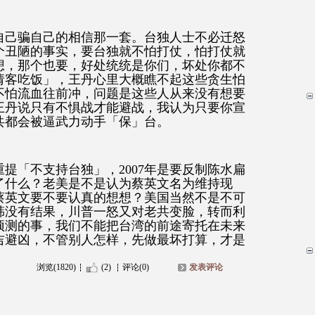
自己骗自己的相信那一套。台独人士不必迁怒
个丑陋的事实，要台独就不怕打仗，怕打仗就
想，那个也要，好处统统是你们，坏处你都不
请客吃饭」，王丹心里大概瞧不起这些贪生怕
不怕流血往前冲，问题是这些人从来没有想要
王丹说只有不惧战才能避战，我认为只要你宣
共都会被逼武力动手「保」台。
重提「不支持台独」，2007年是要反制陈水扁
了什么？老美是不是认为蔡英文名为维持现
蔡英文要不要认真的想想？美国当然不是不可
韩没有结果，川普一怒又对老共变脸，转而利
预测的事，我们不能把台湾的前途寄托在未来
吉避凶，不管别人怎样，先做最坏打算，才是
浏览(1820)
(2)
评论(0)
发表评论