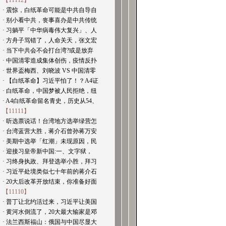
【11112】
· 震惊，白纸革命可能是中共自导自
· 别小看中共，丧事喜办是中共传统
· 习躺平「中华病毒伟大复兴」、人
· 方舟子骂错了，人命关天，张文宏
· 当下中共会不会打台湾?或是放弃
· 中国清零造成集体创伤，疫情反扑
· 世界盃梅西、刘晓波 VS 中国清零
· 【白纸革命】习近平怕了！？A4证
· 白纸革命，中国梦被人民拒绝，纽
· A4白纸革命留名青史，历史从54、
【11111】
· 听选票说话！台湾地方选举绿营怎
· 台湾蓝营大胜，蒋介石曾孙蒋万安
· 美期中选举「红潮」未现原因，民
· 迎接习皇帝新中国:一、文字狱，
· 习终身执政、拜登选举小胜，拜习
· 习近平处境类似七十年前的蒋介石
· 20大后改革开放结束，你准备好面
【11110】
· 普丁让北约活过来，习近平让美国
· 黄河水倒流了，20大最大输家是邓
· 法兰西斯福山：俄国与中国尽显大