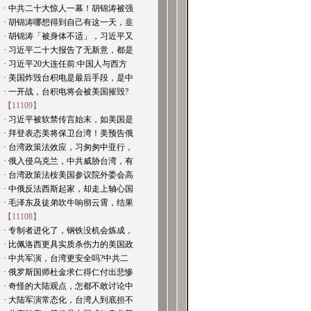
· 中共二十大惊人一幕！胡锦涛被强
· 胡锦涛哪想得到自己有这一天，韭
· 胡锦涛「被身体不适」，习近平又
· 习近平二十大报告了无新意，都是
· 习近平20大连任前:中国人与西方
· 美国炸毁台积电是最后手段，是中
· 一开战，台积电将会被美国摧毁?
【11109】
· 习近平被软禁传言始末，如美国是
· 拜登表态美将保卫台湾！美预告俄
· 台湾政策法效应，习匆匆中亚行，
· 俄入侵乌克兰，中共威胁台湾，有
· 台湾政策法桉美国参议院外委会高
· 中俄反法西斯起家，却走上轴心国
· 毛泽东及徒弟吹牛响彻云霄，结果
【11108】
· 专制者进化了，钢铁没机会炼成，
· 比佩洛西更具实质杀伤力的美国政
· 中共军演，台湾更安全吗?中共二
· 俄罗斯国师杜金求仁得仁付出悲惨
· 奇怪的大陆观点，怎都不敢讨论中
· 大陆军演常态化，台湾人到底担不