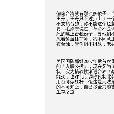
偏偏台湾就有那么多傻子，
王丹，王丹只不过点出了一
不要搞台独，你不能这个也
要，毛泽东说过「革命不是
死的嘴上台独份子，要他们
流着鲜血往前冲，我不同意
布台独，管你惧不惧战，老
美国国防部继2007年后首次
的「入联公投」，现在又为
状，实为搞软性渐进台独？
能变，也许北京调停反制北
用台湾做杠杆，但这是无法
的不可知上，自己尽全力趋
生存之道。