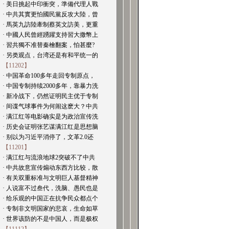
· 美日挑起中印衝突，準備代理人戰
· 中共其實更怕國民黨反攻大陸，曾
· 馬英九訪陸牽制蔡英文訪美，更重
· 中國人民曾經踴躍支持習大撒幣上
· 習共獨不准替秦檜翻案，怕甚麼?
· 另类观点，台湾还是有和平统一的
【11202】
· 中国革命100多年走回专制原点，
· 中国专制持续2000多年，靠暴力洗
· 新冷战下，仍然证明民主优于专制
· 间谍气球事件为何闹这麽大？中共
· 满江红等电影确实是为政治宣传洗
· 历史会证明张艺谋满江红是思想脑
· 别以为习近平消停了，文革2.0还
【11201】
· 满江红与流浪地球2突破不了中共
· 中共故意宣传煽动东西方比较，散
· 有关双重标准与文明巨人基督精神
· 人说富不过叁代，洗脑、愚民也是
· 给乐观的中国正在抗争民众都点个
· 专制非文明国家的悲哀，生命如草
· 世界该防的不是中国人，而是极权