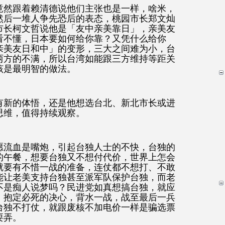
竟然跟着赖清德说他们主张也是一样，啥米，
然后一堆人争先恐后的表态，桃园市长郑文灿
市长柯文哲说他是「友中亲美靠日」，亲美友
看不懂，日本要如何给你靠？又凭什么给你
亲美友日和中」的变形，三大之间难为小，台
两方的不满，所以台湾如能跟三方维持等距关
该是最明智的做法。
有新的体悟，还是他想选台北、新北市长或进
思维，值得持续观察。
愿流血是嘴炮，引起台独人士的不快，台独的
的午餐，想要台独又不想付代价，世界上怎会
就要有不惜一战的准备，连仗都不想打、不敢
能让老美支持台独甚至派军队保护台独，而老
不是痴人说梦吗？民进党如真想搞台独，就应
，抱定必死的决心，背水一战，战至最后一兵
台独不打仗，就跟废核不加电价一样是骗选票
耍弄。