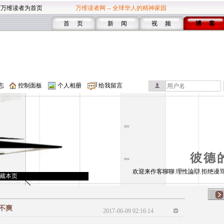
设万维读者为首页
万维读者网 -- 全球华人的精神家园
首 页
新 闻
视 频
博 客
志
控制面板
个人相册
给我留言
彼德
欢迎来作客聊聊.理性論辯.拒绝谩骂
藏本页
不爽
2017-06-09 02:16:14