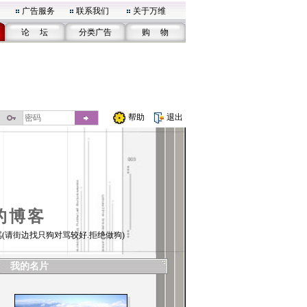
广告服务
联系我们
关于万维
论 坛
分类广告
购 物
帮助
退出
的博客
(请街边找只狗对骂较好.拒绝做狗)
我的名片