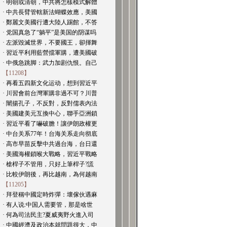
· 明朝或清朝，中共將怎樣模式解體
· 中共長臂管轄新法蝴蝶效應，美國
· 鄭麗文美國行遭大陸人踢館，不答
· 党国真急了“躺平”是美国的阴谋吗
· 左派毀滅世界，不要國王，卻揮舞
· 習近平利用藍營擋軍購，遭美國破
· 中俄急跳脚：武力加剧仇恨。自己
【11208】
· 再看五四新文化运动，想到習近平
· 川習會前台灣軍購非過不可？川普
· 闡揚孔子，不反對，反對儒表內法
· 美國建美元互換中心，聯手亞洲鎖
· 習近平看了嚇破膽！讓伊朗政權更
· 中台关系77年！台海关系走向彻底
· 高市早苗反擊中共過台海，台日還
· 美國海權鎖喉大戰略，習近平戰略
· 槍桿子不管用，只好上筆桿子?謊
· 比較伊朗後，再比越南，為何越南
【11205】
· 拜登稱中國定時炸彈：壞傢伙遇麻
· 有人说:中国人需要管，那是啥世
· 何為司法民主?夏威夷野火進入司
· 中國經濟及政治本就問題很大，中