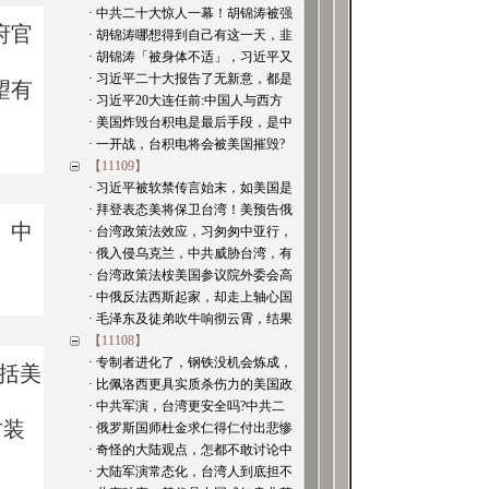
· 中共二十大惊人一幕！胡锦涛被强
府官
· 胡锦涛哪想得到自己有这一天，韭
· 胡锦涛「被身体不适」，习近平又
· 习近平二十大报告了无新意，都是
望有
· 习近平20大连任前:中国人与西方
· 美国炸毁台积电是最后手段，是中
· 一开战，台积电将会被美国摧毁?
【11109】
· 习近平被软禁传言始末，如美国是
· 拜登表态美将保卫台湾！美预告俄
。中
· 台湾政策法效应，习匆匆中亚行，
· 俄入侵乌克兰，中共威胁台湾，有
· 台湾政策法桉美国参议院外委会高
· 中俄反法西斯起家，却走上轴心国
· 毛泽东及徒弟吹牛响彻云霄，结果
【11108】
· 专制者进化了，钢铁没机会炼成，
括美
· 比佩洛西更具实质杀伤力的美国政
· 中共军演，台湾更安全吗?中共二
时装
· 俄罗斯国师杜金求仁得仁付出悲惨
· 奇怪的大陆观点，怎都不敢讨论中
· 大陆军演常态化，台湾人到底担不