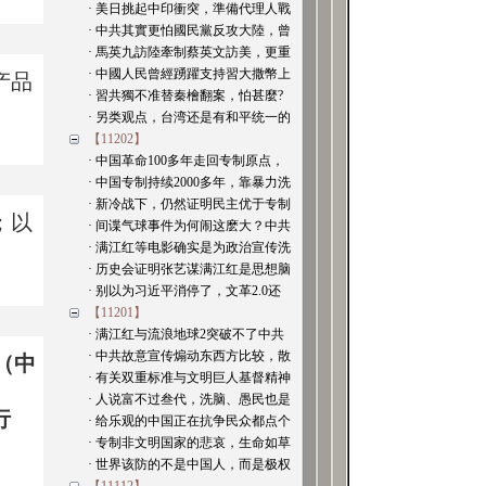
· 美日挑起中印衝突，準備代理人戰
· 中共其實更怕國民黨反攻大陸，曾
· 馬英九訪陸牽制蔡英文訪美，更重
· 中國人民曾經踴躍支持習大撒幣上
产品
· 習共獨不准替秦檜翻案，怕甚麼?
· 另类观点，台湾还是有和平统一的
【11202】
· 中国革命100多年走回专制原点，
· 中国专制持续2000多年，靠暴力洗
· 新冷战下，仍然证明民主优于专制
；以
· 间谍气球事件为何闹这麽大？中共
· 满江红等电影确实是为政治宣传洗
· 历史会证明张艺谋满江红是思想脑
· 别以为习近平消停了，文革2.0还
【11201】
· 满江红与流浪地球2突破不了中共
· 中共故意宣传煽动东西方比较，散
（中
· 有关双重标准与文明巨人基督精神
· 人说富不过叁代，洗脑、愚民也是
行
· 给乐观的中国正在抗争民众都点个
· 专制非文明国家的悲哀，生命如草
· 世界该防的不是中国人，而是极权