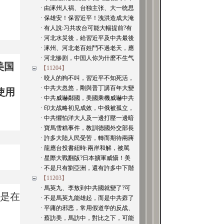
· 由涿州人祸、台独主张、大一统思
· 保雄安！保習近平！洩洪造成大淹
· 有人說:习共攻台可能大幅提前?有
· 河北水災後，給習近平及中共最後
· 涿州、河北老百姓鬥不過老天，應
· 河北惨剧，中国人你为什麽不生气
美国
【11204】
· 咬人的狗不叫，習近平不知死活，
· 中共大忽悠，剛與普丁講百年大變
使用
· 中共威嚇鄰國，美國乘機威嚇中共
· 印太战略初见成效，中俄被孤立，
· 中共懼怕洋大人及一邊打壓一邊暗
· 寶馬雪糕事件，教訓德國外交部長
· 許多大陸人民受苦，轉而期待兩蔣
· 龍應台投書紐時:兩岸和解，被罵
· 星際大戰翻版?日本擴軍威懾！美
· 不是只有劉亞洲，還有許多中下階
【11203】
· 馬英九、李敖到中共國就變了?可
为是在
· 不是馬英九能雄起，而是中共孬了
· 平庸的邪恶，常用假道学的反战、
· 蔡訪美，馬訪中，對比之下，可能