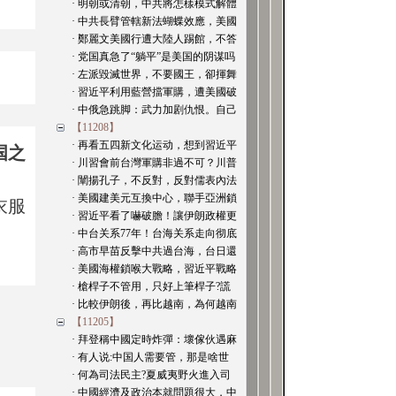
· 明朝或清朝，中共將怎樣模式解體
· 中共長臂管轄新法蝴蝶效應，美國
· 鄭麗文美國行遭大陸人踢館，不答
· 党国真急了“躺平”是美国的阴谋吗
· 左派毀滅世界，不要國王，卻揮舞
· 習近平利用藍營擋軍購，遭美國破
· 中俄急跳脚：武力加剧仇恨。自己
【11208】
· 再看五四新文化运动，想到習近平
国之
· 川習會前台灣軍購非過不可？川普
· 闡揚孔子，不反對，反對儒表內法
· 美國建美元互換中心，聯手亞洲鎖
衣服
· 習近平看了嚇破膽！讓伊朗政權更
· 中台关系77年！台海关系走向彻底
· 高市早苗反擊中共過台海，台日還
· 美國海權鎖喉大戰略，習近平戰略
· 槍桿子不管用，只好上筆桿子?謊
· 比較伊朗後，再比越南，為何越南
【11205】
· 拜登稱中國定時炸彈：壞傢伙遇麻
· 有人说:中国人需要管，那是啥世
· 何為司法民主?夏威夷野火進入司
· 中國經濟及政治本就問題很大，中