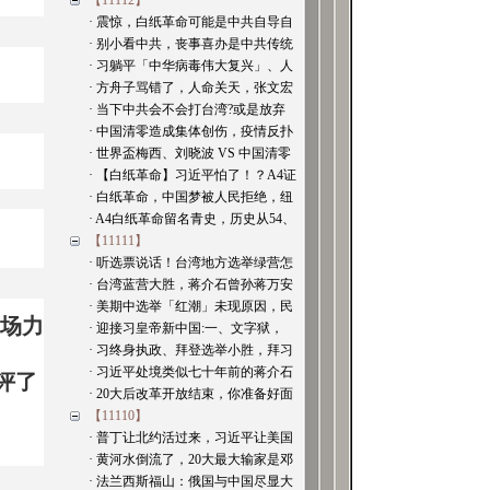
【11112】
· 震惊，白纸革命可能是中共自导自
· 别小看中共，丧事喜办是中共传统
· 习躺平「中华病毒伟大复兴」、人
· 方舟子骂错了，人命关天，张文宏
· 当下中共会不会打台湾?或是放弃
· 中国清零造成集体创伤，疫情反扑
· 世界盃梅西、刘晓波 VS 中国清零
· 【白纸革命】习近平怕了！？A4证
· 白纸革命，中国梦被人民拒绝，纽
· A4白纸革命留名青史，历史从54、
【11111】
· 听选票说话！台湾地方选举绿营怎
· 台湾蓝营大胜，蒋介石曾孙蒋万安
· 美期中选举「红潮」未现原因，民
场力
· 迎接习皇帝新中国:一、文字狱，
· 习终身执政、拜登选举小胜，拜习
· 习近平处境类似七十年前的蒋介石
评了
· 20大后改革开放结束，你准备好面
【11110】
· 普丁让北约活过来，习近平让美国
· 黄河水倒流了，20大最大输家是邓
· 法兰西斯福山：俄国与中国尽显大