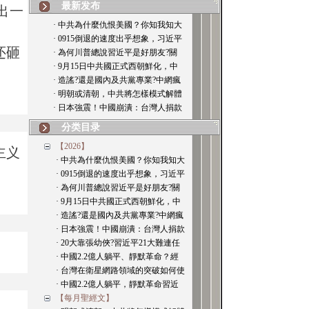
最新发布
出一
· 中共為什麼仇恨美國？你知我知大
· 0915倒退的速度出乎想象，习近平
还砸
· 為何川普總說習近平是好朋友?關
· 9月15日中共國正式西朝鮮化，中
· 造謠?還是國內及共黨專業?中網瘋
· 明朝或清朝，中共將怎樣模式解體
· 日本強震！中國崩潰：台灣人捐款
分类目录
【2026】
主义
· 中共為什麼仇恨美國？你知我知大
· 0915倒退的速度出乎想象，习近平
· 為何川普總說習近平是好朋友?關
· 9月15日中共國正式西朝鮮化，中
· 造謠?還是國內及共黨專業?中網瘋
· 日本強震！中國崩潰：台灣人捐款
· 20大靠張幼俠?習近平21大難連任
。
· 中國2.2億人躺平、靜默革命？經
· 台灣在衛星網路領域的突破如何使
· 中國2.2億人躺平，靜默革命習近
【每月聖經文】