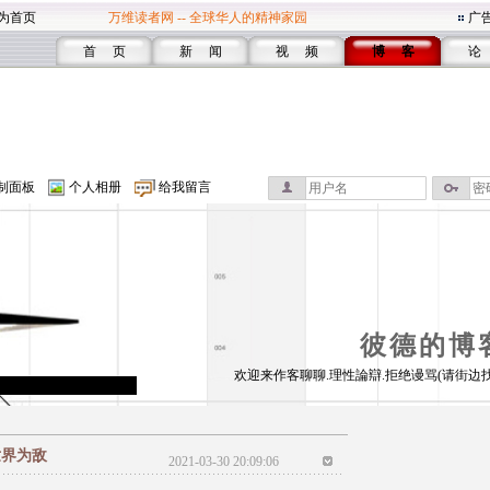
为首页
万维读者网 -- 全球华人的精神家园
广
首 页
新 闻
视 频
博 客
论
制面板
个人相册
给我留言
彼德的博
欢迎来作客聊聊.理性論辯.拒绝谩骂(请街边
世界为敌
2021-03-30 20:09:06