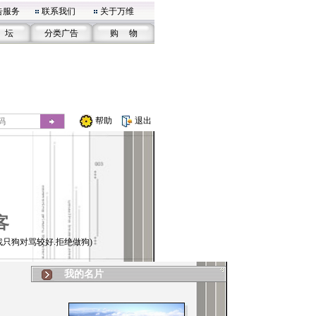
告服务
联系我们
关于万维
 坛
分类广告
购 物
帮助
退出
客
找只狗对骂较好.拒绝做狗)
我的名片