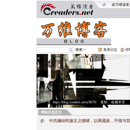
设万维读者
搜索>>
发表日志
控
https://blog.creaders.net/u/9070/
>
复制
>
收藏本页
网络日志正文
中共煽动民族主义情绪，以商逼政，不惜与