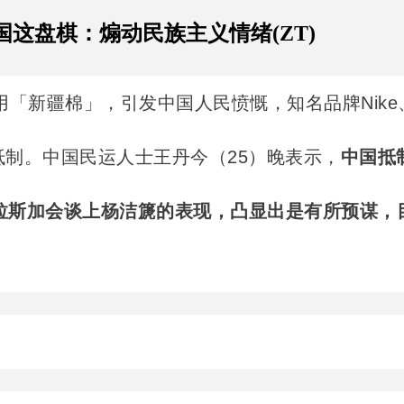
这盘棋：煽动民族主义情绪(ZT)
用「新疆棉」，引发中国人民愤慨，知名品牌Nike
惨遭猎巫抵制。中国民运人士王丹今（25）晚表示，
中国抵
阿拉斯加会谈上杨洁篪的表现，凸显出是有所预谋，