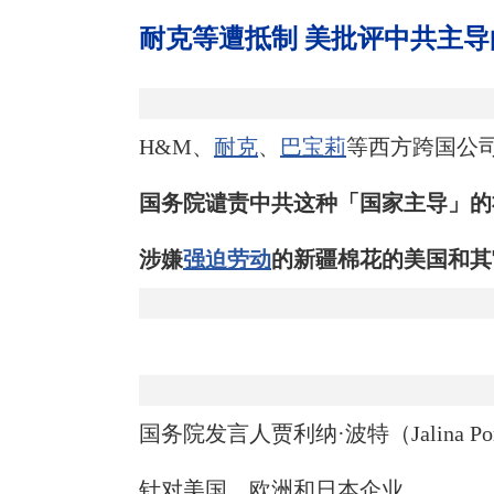
耐克等遭抵制 美批评中共主导的
H&M、
耐克
、
巴宝莉
等西方跨国公司
国务院谴责中共这种「国家主导」的
涉嫌
强迫劳动
的新疆棉花的美国和其
国务院发言人贾利纳·波特（Jalina
针对美国、欧洲和日本企业。