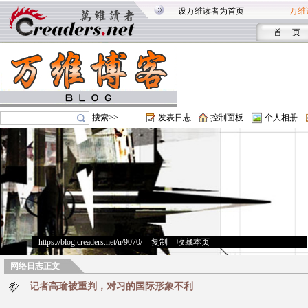
设万维读者为首页
万维
首 页
搜索>>
发表日志
控制面板
个人相册
https://blog.creaders.net/u/9070/
>
复制
>
收藏本页
网络日志正文
记者高瑜被重判，对习的国际形象不利