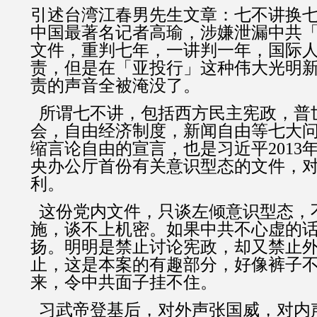
引述台湾江春男先生文章：七不讲换
中国最著名记者高瑜，涉嫌泄漏中共
文件，重判七年，一讲判一年，国际
责，但是在「亚投行」这种伟大光明
责的声音全被淹没了。
所谓七不讲，包括西方民主宪政，普
会，自由经济制度，新闻自由等七大
缩言论自由的宣言，也是习近平2013
央办公厅首份有关意识型态的文件，
利。
这份党内文件，只谈左倾意识型态，
施，谈不上机密。如果中共不心虚的
扬。明明是禁止讨论宪政，却又禁止
止，这是本案的有趣部分，好像裤子
来，令中共面子挂不住。
习武帝登基后，对外声张国威，对内