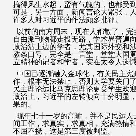
搞得风生水起，蛮有气魄的，也都受
可是，另一方面，新闻言论大紧张，
许多人对习近平的作法颇多批评。
以前的南方周末，现在人都散了，完
自由派刊物都走投无路，学术界普遍
政治沾上边的学者，尤其国际外交和
教条口号，完全是一言堂，堂堂大国
立精神的记者和学者，实在太令人遗
中国己逐渐融入金球化，有关民主宪
作，根本无法禁止，否则大学要关门
民主理论远比马克思理论更受学生欢
政治上，习近平的左转倾向十分明显
果的。
现年七十一岁的高瑜，并不是民运人
闻工作，求真实，求真相，充满热情
不屈不挠，这是第三度被判监。