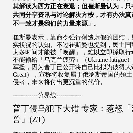
其解读为西方正在衰退；但崔斯曼认为，只
共同分享资讯与讨论解决方桉，才有办法真
不一致才是我们的力量来源」。
崔斯曼表示，靠命令强行创造虚假的团结，
实状况的认知。不过崔斯曼也提到，民主国
太多时间才能被「唤醒」，难以立即採取行
不能输给「乌克兰疲劳」（Ukraine fatig
军援，因为普丁已公开将自己比拟为彼得大帝（Pe
Great），宣称将收复属于俄罗斯帝国的领
侵者，未来将付出更沉重的代价。
------------分界线------------
普丁侵乌犯下大错 专家：惹怒「
兽」(ZT)