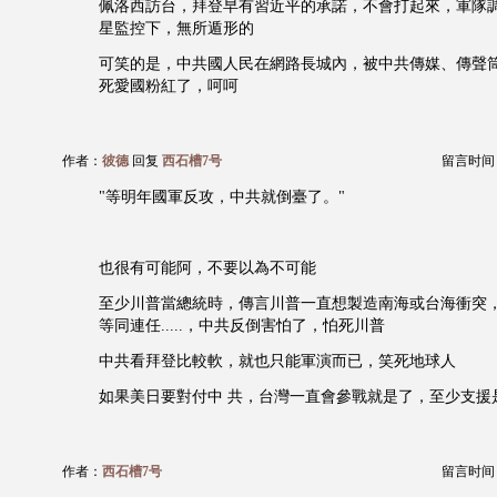
佩洛西訪台，拜登早有習近平的承諾，不會打起來，軍隊
星監控下，無所遁形的
可笑的是，中共國人民在網路長城內，被中共傳媒、傳聲
死愛國粉紅了，呵呵
作者：
彼德
回复
西石槽7号
留言时间：20
"等明年國軍反攻，中共就倒臺了。"
也很有可能阿，不要以為不可能
至少川普當總統時，傳言川普一直想製造南海或台海衝突
等同連任.....，中共反倒害怕了，怕死川普
中共看拜登比較軟，就也只能軍演而已，笑死地球人
如果美日要對付中 共，台灣一直會參戰就是了，至少支援
作者：
西石槽7号
留言时间：20