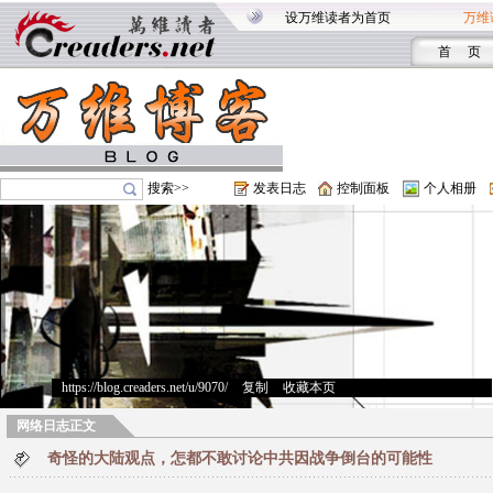
设万维读者为首页
万维
首 页
搜索>>
发表日志
控制面板
个人相册
https://blog.creaders.net/u/9070/
>
复制
>
收藏本页
网络日志正文
奇怪的大陆观点，怎都不敢讨论中共因战争倒台的可能性