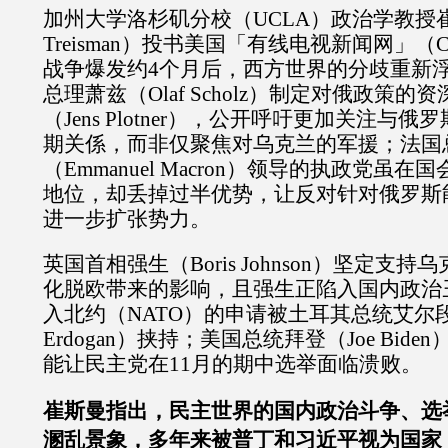
加州大学洛杉矶分校（UCLA）政治学教授崔斯
Treisman）投书美国「有线电视新闻网」
战争爆发约4个月后，西方世界的分歧重新
总理萧兹（Olaf Scholz）制定对俄政策
（Jens Plotner），公开呼吁更加关注与
期关係，而非仅聚焦对乌克兰的军援；法国
（Emmanuel Macron）领导的执政党虽
地位，却丢掉过半优势，让反对针对俄罗斯
进一步扩张势力。
英国首相强生（Boris Johnson）坚定支
化脱欧带来的影响，且强生正陷入国内政治
入北约（NATO）的申请被土耳其总统艾尔段（Re
Erdogan）挟持；美国总统拜登（Joe Bid
能让民主党在11月的期中选举面临溃败。
崔斯曼指出，民主世界的国内政治斗争、选
溷乱景象，多年来被普丁和习近平视为国家