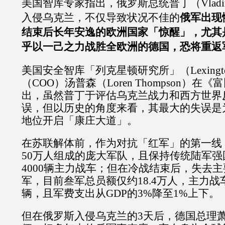
美国智库专家指出，俄罗斯总统普丁（Vladimi
入侵乌克兰，不仅导致状况不佳的
俄军出现
结束后长年安逸的欧洲国家「惊醒」，尤其
乎以一己之力战胜全欧洲的德国，恐将重返
美国安全智库「列克星顿研究所」（Lexington I
（COO）汤普森（Loren Thompson）在《
出，虽然普丁于评估乌克兰战力和西方世界
误，但以历史的角度来看，其最大的失误是
地位开启「康庄大道」。
在苏联解体前，作为对抗「红军」的第一线
50万人组成的庞大军队，且保持传统陆军
4000辆主力战车；但在冷战结束后，失去
军，目前叁军总员额仅约18.4万人，主力战
辆，且军费支出从GDP的3%降至1%上下。
但在俄罗斯入侵乌克兰的3天后，德国总理萧兹（Ol