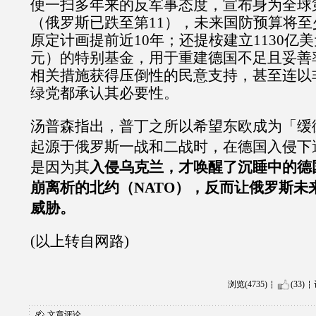
便一扫多年来的反军事态度，宣布身为全球
（俄罗斯已跌至第11），未来国防预算将至少
原定计画提前近10年；还提桉建立1130亿美
元）的特别基金，用于重建德国不足且妥善
相关措施获得压倒性的民意支持，甚至连以
绿党都承认其必要性。
汤普森指出，普丁之所以希望东欧成为「缓
起源于俄罗斯一战和二战时，在德国入侵下
是因为其
入侵乌克兰，才唤醒了沉睡中的德
崩离析的北约（NATO），反而让俄罗斯未
威胁。
(以上转自网路)
浏览(4735)
(33)
文章评论