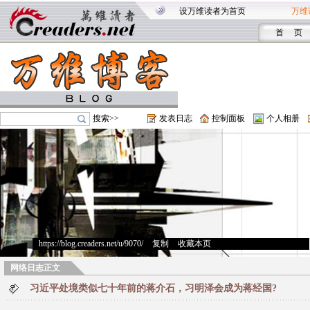
设万维读者为首页
万维
首 页
搜索>>
发表日志
控制面板
个人相册
https://blog.creaders.net/u/9070/
>
复制
>
收藏本页
网络日志正文
习近平处境类似七十年前的蒋介石，习明泽会成为蒋经国?