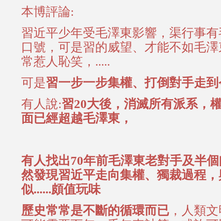
本博評論:
習近平少年受毛澤東影響，渠行事有
口號，可是習的威望、才能不如毛澤
常惹人恥笑，.....
可是
習一步一步集權、打倒對手走到
有人說:
習20大後，消滅所有派系，
面已經超越毛澤東，
有人找出70年前毛澤東老對手及半個
然發現習近平走向集權、獨裁過程，
似......頗值玩味
歷史常常是不斷的循環而已
，人類文