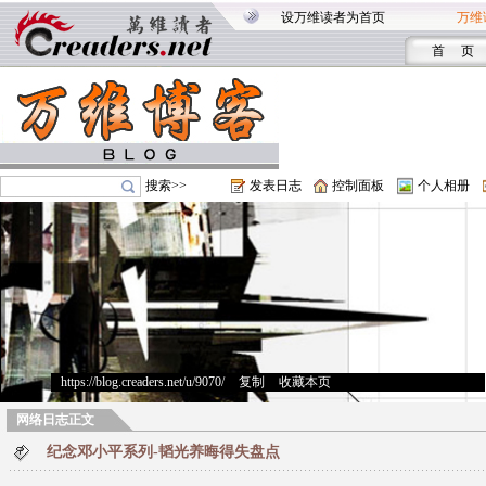
设万维读者为首页
万维
首 页
搜索>>
发表日志
控制面板
个人相册
https://blog.creaders.net/u/9070/
>
复制
>
收藏本页
网络日志正文
纪念邓小平系列-韬光养晦得失盘点