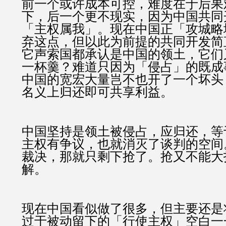
前一个或许成本可控，难度在于后果
下，后一个更不现实，因为中国共同
「主权属我」。现在中国正「攻城略
弃这点，但以此为前提的共同开发简
它声索国都承认是中国的领土，它们
一杯羹？难道只因为「侵占」的既成
中国的宽宏大量岂不也开了一个坏头
名义上归还即可共享利益。
中国坚持是领土被侵占，应归还，等
主权有争议，也就消灭了谈判的空间
裁决，那就只剩下抢了。抢又不能大
解。
现在中国看似做了很多，但主要还是
过于被动留下的「行使主权」空白一