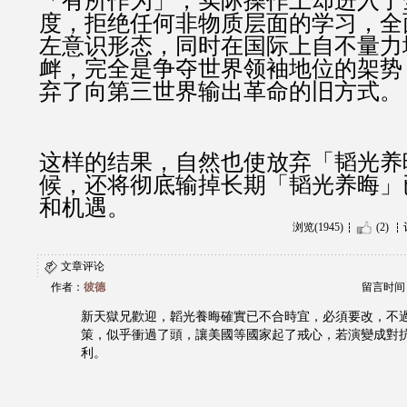
「有所作为」，实际操作上却进入了
度，拒绝任何非物质层面的学习，全
左意识形态，同时在国际上自不量力
衅，完全是争夺世界领袖地位的架势
弃了向第三世界输出革命的旧方式。
这样的结果，自然也使放弃「韬光养
候，还将彻底输掉长期「韬光养晦」
和机遇。
浏览(1945)
(2)
文章评论
作者：
彼德
留言时间：20
新天獄兄歡迎，韜光養晦確實已不合時宜，必須要改，不
策，似乎衝過了頭，讓美國等國家起了戒心，若演變成對
利。