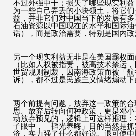
不过外强中干；损失了哪些现实利益
为一些自己弄丢的小块领土，将它们
益，并非它们对中国当下的发展有多
石油资源以中国现在的水平和国际油
话），而是政治需要，特别是国内政
另一个现实利益无非是在美国霸权面
（比如人权被指责，被高技术禁运，
世贸规则制裁，因南海政策而被「航
诉），都不过是民族主义情绪煽动下
两个前提有问题，放弃这一政策的合
思。放弃后转向何种政策，更是邓小
动放弃预见的，逻辑上可这样推理：
子眼中，「韬光养晦」目的当然是抓
济，实力强了什么都好说。退可使中