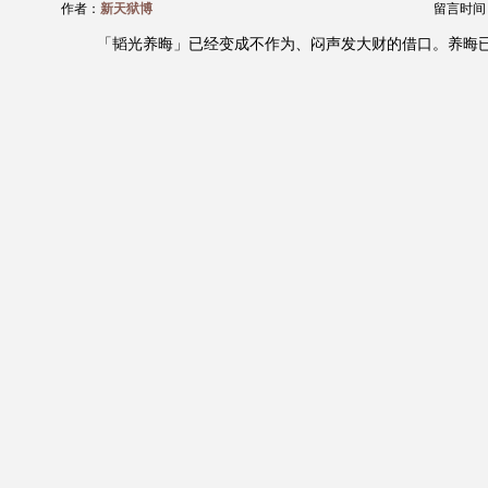
作者：
新天狱博
留言时间：20
「韬光养晦」已经变成不作为、闷声发大财的借口。养晦