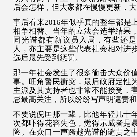
后会怎样，但大家都在慢慢更新，大
事后看来2016年似乎真的整年都是
相争相替。当年的立法会选举结果
同光谱都有新议员入局，有些还是
人，亦主要是这些代表社会相对进
选后最先受到惩罚。
那一年社会发生了很多衝击大众价
事。旺角警民衝突，最后政府定性
主派及其支持者也非常不能接受，
忌最高关注，所以纷纷写声明谴责和
不要说倪匡那一辈，比他年轻几十
次都吓得花容失色，觉得示威者是
险。在众口一声跨越光谱的谴责之