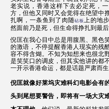
老实说，香港这样下去必定死，一
方，但他又同时又会觉得在绝望中
扎啊，一条鱼到了肉随
上的地
砧板
然面前乃是死，但生命得挣扎到最后
倪匡在我心目中总是用腹黑、黑色
的激语，不停提醒香港人现实的残
容不得含煳。不知为知想来也很北
是笑笑口的调皮，但其实他讲的都
一开示香港命运，都是话题严肃而生
倪匡就像好莱坞灾难科幻电影会有
头到尾想要警告，即将有一场大灾