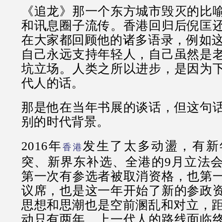
《追龙》那一个东方城市毁灭的比
和讯息圈子流传。香港回归后倪匡
在大家都回顾他的诸多语录，例如这条
自己永远支持年轻人，自己虽然是
坑立场。人类之所以进步，是因为
代人的话。
那是他在当年书展的谈话，但这句
别的时代背景。
2016年
发生了太多动盪，有新
香港
突、新界东补选、全港的9月立法
第一次有参选者被取消资格，也第
议席，也是这一年开始了新的参政
思想和思潮也是空前溷乱和对立，距离
动只有两年，上一代人的路线面临