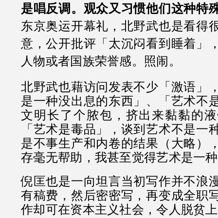
是唱反调。观众又习惯他们这种特
东京奥运开幕礼，北野武也是看得
意，公开批评「太沉闷看到睡着」
人物或者国族荣誉感。照闹。
北野武也藉访问发表不少「激语」
是一种没出息的东西」、「艺术不
文明长了个脓包，挤出来黏黏的液
「艺术是毒品」，谈到艺术不是一
是不事生产和内卷的结果（大略）
存毫无帮助，我甚至觉得艺术是一种
倪匡也是一向坦言当初写作并不浪
有稿费，然后密密写，再变成全职
作却可在资本主义社会，令人脱贫上