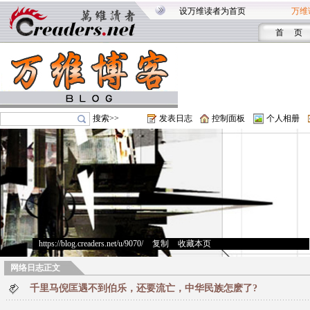
设万维读者为首页
万维
首 页
搜索>>
发表日志
控制面板
个人相册
https://blog.creaders.net/u/9070/
>
复制
>
收藏本页
网络日志正文
千里马倪匡遇不到伯乐，还要流亡，中华民族怎麽了?