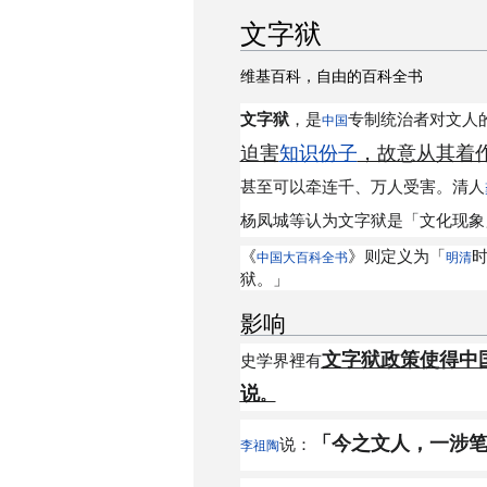
文字狱
维基百科，自由的百科全书
文字狱
，是
专制统治者对文人
中国
迫害
知识份子
，故意从其着
甚至可以牵连千、万人受害。清人
杨凤城等认为文字狱是「文化现象
《
》则定义为「
中国大百科全书
明清
狱。」
影响
文字狱政策使得中
史学界裡有
说
。
「今之文人，一涉
说：
李祖陶