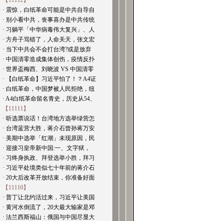
【11112】
· 震惊，白纸革命可能是中共自导自
· 别小看中共，丧事喜办是中共传统
· 习躺平「中华病毒伟大复兴」、人
· 方舟子骂错了，人命关天，张文宏
· 当下中共会不会打台湾?或是放弃
· 中国清零造成集体创伤，疫情反扑
· 世界盃梅西、刘晓波 VS 中国清零
· 【白纸革命】习近平怕了！？A4证
· 白纸革命，中国梦被人民拒绝，纽
· A4白纸革命留名青史，历史从54、
【11111】
· 听选票说话！台湾地方选举绿营怎
· 台湾蓝营大胜，蒋介石曾孙蒋万安
· 美期中选举「红潮」未现原因，民
· 迎接习皇帝新中国:一、文字狱，
· 习终身执政、拜登选举小胜，拜习
· 习近平处境类似七十年前的蒋介石
· 20大后改革开放结束，你准备好面
【11110】
· 普丁让北约活过来，习近平让美国
· 黄河水倒流了，20大最大输家是邓
· 法兰西斯福山：俄国与中国尽显大