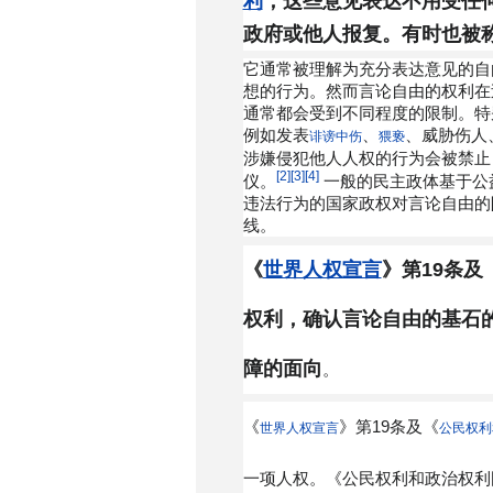
利
，这些意见表达不用受任
政府或他人报复。有时也被
它通常被理解为充分表达意见的自
想的行为。然而言论自由的权利在
通常都会受到不同程度的限制。特
例如发表
、
、威胁伤人
诽谤
中伤
猥亵
涉嫌侵犯他人人权的行为会被禁止
[2]
[3]
[4]
仪。
一般的民主政体基于公
违法行为的国家政权对言论自由的
线。
《
世界人权宣言
》第19条及
权利，
确认言论自由的基石
障的面向
。
《
》第19条及《
世界人权宣言
公民权利
一项人权。《公民权利和政治权利