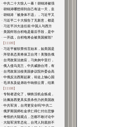
· 中共二十大惊人一幕！胡锦涛被强
· 胡锦涛哪想得到自己有这一天，韭
· 胡锦涛「被身体不适」，习近平又
· 习近平二十大报告了无新意，都是
· 习近平20大连任前:中国人与西方
· 美国炸毁台积电是最后手段，是中
· 一开战，台积电将会被美国摧毁?
【11109】
· 习近平被软禁传言始末，如美国是
· 拜登表态美将保卫台湾！美预告俄
· 台湾政策法效应，习匆匆中亚行，
· 俄入侵乌克兰，中共威胁台湾，有
· 台湾政策法桉美国参议院外委会高
· 中俄反法西斯起家，却走上轴心国
· 毛泽东及徒弟吹牛响彻云霄，结果
【11108】
· 专制者进化了，钢铁没机会炼成，
· 比佩洛西更具实质杀伤力的美国政
· 中共军演，台湾更安全吗?中共二
· 俄罗斯国师杜金求仁得仁付出悲惨
· 奇怪的大陆观点，怎都不敢讨论中
· 大陆军演常态化，台湾人到底担不