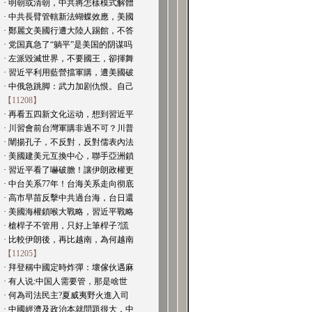
· 明朝或清朝，中共將怎樣模式解體
· 中共長臂管轄新法蝴蝶效應，美國
· 鄭麗文美國行遭大陸人踢館，不答
· 党国真急了“躺平”是美国的阴谋吗
· 左派毀滅世界，不要國王，卻揮舞
· 習近平利用藍營擋軍購，遭美國破
· 中俄急跳脚：武力加剧仇恨。自己
【11208】
· 再看五四新文化运动，想到習近平
· 川習會前台灣軍購非過不可？川普
· 闡揚孔子，不反對，反對儒表內法
· 美國建美元互換中心，聯手亞洲鎖
· 習近平看了嚇破膽！讓伊朗政權更
· 中台关系77年！台海关系走向彻底
· 高市早苗反擊中共過台海，台日還
· 美國海權鎖喉大戰略，習近平戰略
· 槍桿子不管用，只好上筆桿子?謊
· 比較伊朗後，再比越南，為何越南
【11205】
· 拜登稱中國定時炸彈：壞傢伙遇麻
· 有人说:中国人需要管，那是啥世
· 何為司法民主?夏威夷野火進入司
· 中國經濟及政治本就問題很大，中