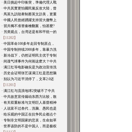
· 美日挑起中印衝突，準備代理人戰
· 中共其實更怕國民黨反攻大陸，曾
· 馬英九訪陸牽制蔡英文訪美，更重
· 中國人民曾經踴躍支持習大撒幣上
· 習共獨不准替秦檜翻案，怕甚麼?
· 另类观点，台湾还是有和平统一的
【11202】
· 中国革命100多年走回专制原点，
· 中国专制持续2000多年，靠暴力洗
· 新冷战下，仍然证明民主优于专制
· 间谍气球事件为何闹这麽大？中共
· 满江红等电影确实是为政治宣传洗
· 历史会证明张艺谋满江红是思想脑
· 别以为习近平消停了，文革2.0还
【11201】
· 满江红与流浪地球2突破不了中共
· 中共故意宣传煽动东西方比较，散
· 有关双重标准与文明巨人基督精神
· 人说富不过叁代，洗脑、愚民也是
· 给乐观的中国正在抗争民众都点个
· 专制非文明国家的悲哀，生命如草
· 世界该防的不是中国人，而是极权