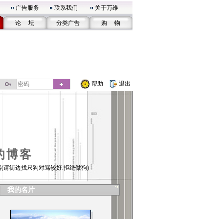
广告服务
联系我们
关于万维
论 坛
分类广告
购 物
帮助
退出
的博客
(请街边找只狗对骂较好.拒绝做狗)
我的名片