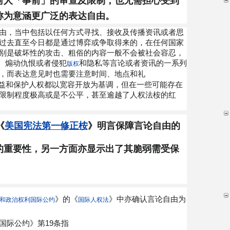
何人「事前」的审查及限制，也无需担心受到
称为意涵更广泛的表达自由。
由，当中包括以任何方式寻找、接收及传播资讯或者思
过去直至今日都是通过博弈或争取得来的，在任何国家
别是破坏性的攻击、粗俗的内容一般不会被社会容忍，
、煽动仇恨或者侵犯
和隐私等言论或者资讯的一系列
版权
，而表达意见时也需要注意时间、地点和礼
益和保护人权都以宽容开放为基调，但在一些可能存在
限制程度极高或是不公平，甚至逾越了人权法桉的红
《
美国宪法第一修正桉
》明言保障言论自由的
的重要性，另一方面亦显示出了其脆弱需受保
》的《
》中亦确认言论自由为
和政治权利国际公约
国际人权法
国际公约》第19条指