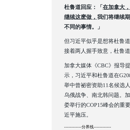
杜鲁道回应：「
在加拿大
继续这麽做，
我们将继续
不同的事情。」
但习近平似乎是想将杜鲁
接着两人握手致意，杜鲁
加拿大媒体《CBC》报导
示，习近平和杜鲁道在G20
举中曾祕密资助11名候选
乌俄战争、南北韩问题。
娄举行的COP15峰会的
近平施压。
------------分界线------------