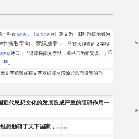
的一种
，《
》定义为「旧时谓统治者为
政治迫害
汉语大词典
[1]
作中摘取字句，罗织成罪」
，
较大规模的文字狱
[2]
诗云：「避席畏闻文字狱，着书只为稻粱谋。」
龚自珍
[3]
」
。
时因文字犯禁或藉文字罗织罪名清除异己而设置的刑
国近代思想文化的发展造成严重的阻碍作用一
笔惟恐触碍于天下国家，……