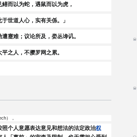
见鳝而以为蛇，遇鼠而以为虎，
此于世道人心，实有关係。」
动遭蹇难；议论所及，娄丛谗讥。
太平之人，不撄罗网之累。
」
eech），
按照个人意愿表达意见和想法的法定政治
权