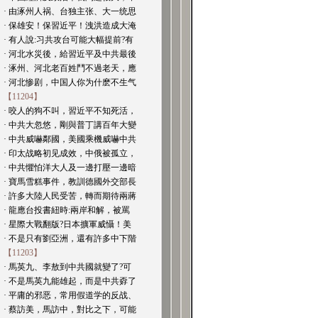
· 由涿州人祸、台独主张、大一统思
· 保雄安！保習近平！洩洪造成大淹
· 有人說:习共攻台可能大幅提前?有
· 河北水災後，給習近平及中共最後
· 涿州、河北老百姓鬥不過老天，應
· 河北惨剧，中国人你为什麽不生气
【11204】
· 咬人的狗不叫，習近平不知死活，
· 中共大忽悠，剛與普丁講百年大變
· 中共威嚇鄰國，美國乘機威嚇中共
· 印太战略初见成效，中俄被孤立，
· 中共懼怕洋大人及一邊打壓一邊暗
· 寶馬雪糕事件，教訓德國外交部長
· 許多大陸人民受苦，轉而期待兩蔣
· 龍應台投書紐時:兩岸和解，被罵
· 星際大戰翻版?日本擴軍威懾！美
· 不是只有劉亞洲，還有許多中下階
【11203】
· 馬英九、李敖到中共國就變了?可
· 不是馬英九能雄起，而是中共孬了
· 平庸的邪恶，常用假道学的反战、
· 蔡訪美，馬訪中，對比之下，可能