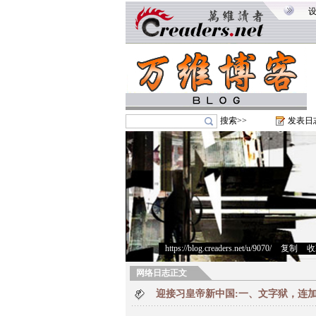
搜索>>
发表日
https://blog.creaders.net/u/9070/
>
复制
>
收
网络日志正文
迎接习皇帝新中国:一、文字狱，连