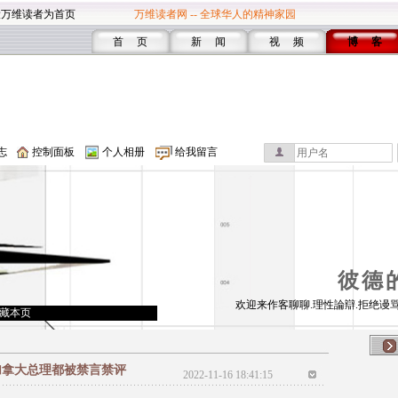
设万维读者为首页
万维读者网 -- 全球华人的精神家园
首 页
新 闻
视 频
博 客
志
控制面板
个人相册
给我留言
彼德
欢迎来作客聊聊.理性論辯.拒绝谩骂
藏本页
加拿大总理都被禁言禁评
2022-11-16 18:41:15