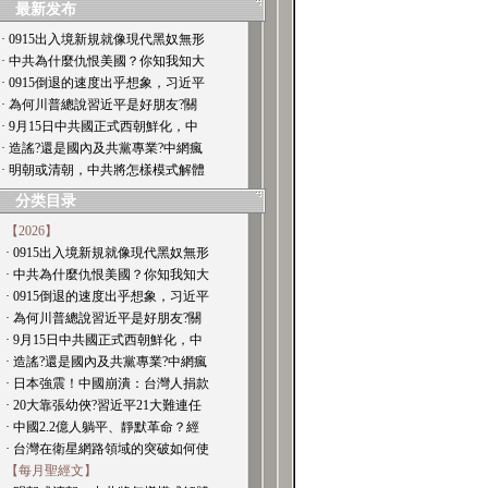
最新发布
· 0915出入境新規就像現代黑奴無形
· 中共為什麼仇恨美國？你知我知大
· 0915倒退的速度出乎想象，习近平
· 為何川普總說習近平是好朋友?關
· 9月15日中共國正式西朝鮮化，中
· 造謠?還是國內及共黨專業?中網瘋
· 明朝或清朝，中共將怎樣模式解體
分类目录
【2026】
· 0915出入境新規就像現代黑奴無形
· 中共為什麼仇恨美國？你知我知大
· 0915倒退的速度出乎想象，习近平
· 為何川普總說習近平是好朋友?關
· 9月15日中共國正式西朝鮮化，中
· 造謠?還是國內及共黨專業?中網瘋
· 日本強震！中國崩潰：台灣人捐款
· 20大靠張幼俠?習近平21大難連任
· 中國2.2億人躺平、靜默革命？經
· 台灣在衛星網路領域的突破如何使
【每月聖經文】