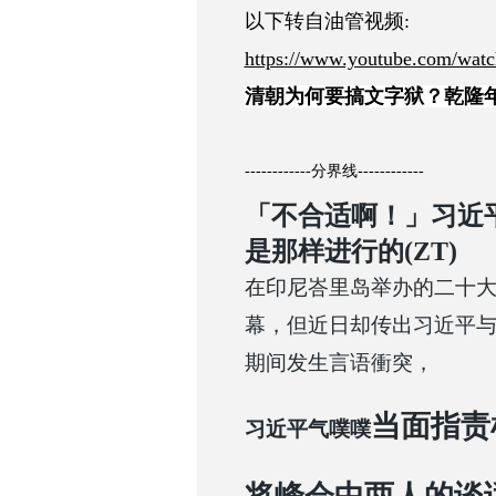
以下转自油管视频:
https://www.youtube.com/wa
清朝为何要搞文字狱？乾隆年
------------分界线------------
「不合适啊！」习近
是那样进行的(ZT)
在印尼峇里岛举办的二十大
幕，但近日却传出习近平与加拿大
期间发生言语衝突，
当面指责
习近平气噗噗