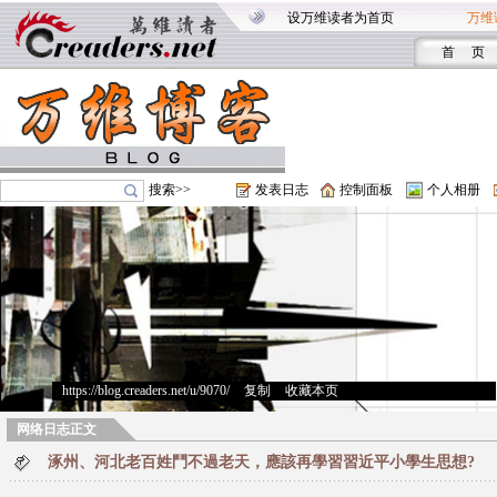
设万维读者为首页
万维
首 页
搜索>>
发表日志
控制面板
个人相册
https://blog.creaders.net/u/9070/
>
复制
>
收藏本页
网络日志正文
涿州、河北老百姓鬥不過老天，應該再學習習近平小學生思想?