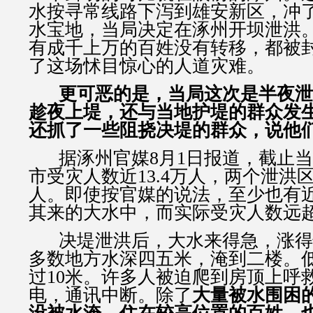
水按寻常线路下泻到雄安新区，冲
水宝地，当局决定在涿州开坝泄洪
有成千上万的百姓没有转移，都被
了这场怵目惊心的人道灾难。
更可恶的是，当局这次是半夜泄
趁夜上堤，还与当地护堤的群众发
还抓了一些阻挠决堤的群众，说他
据涿州官媒
8
月
1
日报道，截止当
市受灾人数近
13.4
万人，两个泄洪
人。即使按官媒的说法，至少也有
其来的大水中，而实际受灾人数远
决堤泄洪后，大水来得急，涨得
多数地方水深四五米，淹到二楼。
过
10
米。许多人被迫爬到房顶上呼
电，通讯中断。除了
大量被水围困