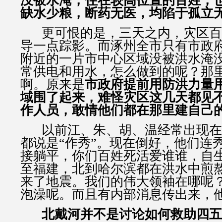
没被水淹，住在较高位置的百姓，
缺水少粮，断药无医，均陷于孤立
更可恨的是，三天之内，灾区百
导一点踪影。而涿州全市只有市政
附近的一片市中心区域没被洪水淹
常供电和用水，怎么做到的呢？那
啊。原来是
市政府提前用防洪力量
域围了起来，难怪灾区这几天都见
作人员，敢情他们都在那里建自己
以前江、朱、胡、温经常出现在
都说是“作秀”。现在倒好，他们连
接躺平，你们百姓死活爱谁谁，自
至福建，北到哈尔滨都在洪水中煎
来了地震。我们的伟大领袖在哪呢
泡澡呢。而且有内部消息传出来，
北戴河并不是讨论如何救助四五