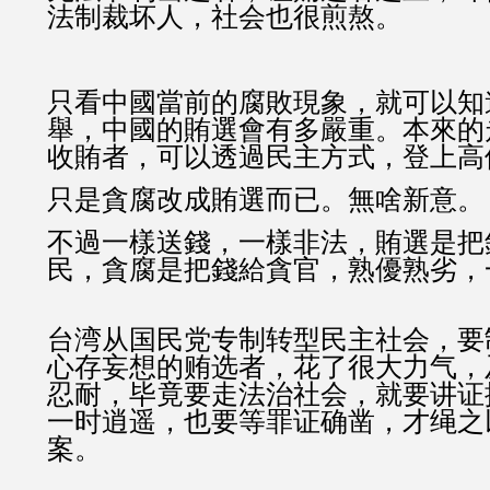
法制裁坏人，社会也很煎熬。
只看中國當前的腐敗現象，就可以知
舉，中國的賄選會有多嚴重。本來的
收賄者，可以透過民主方式，登上高
只是貪腐改成賄選而已。無啥新意。
不過一樣送錢，一樣非法，賄選是把
民，貪腐是把錢給貪官，熟優熟劣，
台湾从国民党专制转型民主社会，要
心存妄想的贿选者，花了很大力气，
忍耐，毕竟要走法治社会，就要讲证
一时逍遥，也要等罪证确凿，才绳之
案。