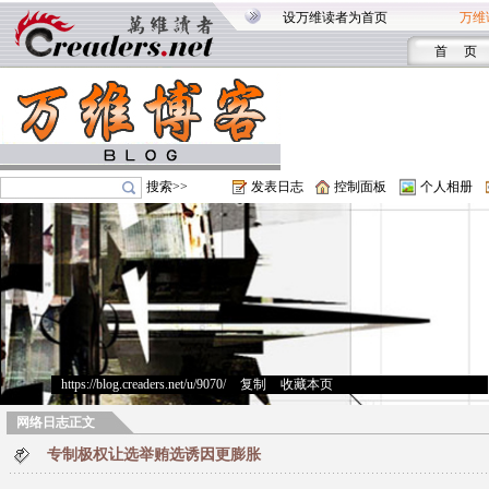
设万维读者为首页
万维
首 页
搜索>>
发表日志
控制面板
个人相册
https://blog.creaders.net/u/9070/
>
复制
>
收藏本页
网络日志正文
专制极权让选举贿选诱因更膨胀