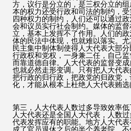
方，议行是分立的，是三权分立的组
本的权力还受行政和司法的制约，受
四种权力的制约，人们还可以通过政
会和议员实行社会制约。媒体的监督
立，基本上发挥不了作用。人们的政
体的民法中体现，也就难以落实。尤
民主集中制体制使得人大代表大部分
行政权和党权，一身兼二任，自己监
而靠道德自律。人大代表的监督变成
也就必然走形变调。只有把人大代表
把行政的归行政，把政党的归政党，
化，才能从根本上杜绝人大代表贿选
第三，人大代表人数过多导致效率低
人大代表还是全国人大代表，人数过
代表发挥应有的职能。地方人大代表
成了官员退休之后的半个养老院，不