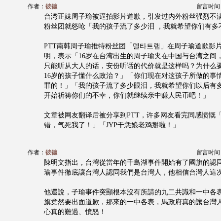
作者：
彼德
留言时间：20
台湾正妹周子瑜被逼拍影片道歉，引发过内外粉丝强烈不
粉丝团就怒呛「我的孩子流了多少泪 ，我就希望你们有多
PTT南韩周子瑜推特粉丝团「델타트랩」在周子瑜道歉影
明，表示「16岁在台湾出生的周子瑜夹在中国与台湾之间
只能听从大人的话，安份听话的代价就是这样吗？为什么
16岁的孩子懂什么政治？」「你们现在对这孩子所做的事
罪的！」「我的孩子流了多少眼泪，我就希望你们以后有
开始祈祷你们的不幸，你们就继续亲中赚人民币吧！」
文章被网友翻译后被分享到PTT，许多网友看完同感愤慨
错，气死我了！」「JYP干恁娘老鸡掰啦！」
作者：
彼德
留言时间：20
陳明文指出，台灣從當年的千島湖事件開始有了國旗的認
瑜事件徹底讓台灣人認同我們是台灣人，他相信台灣人這
他還說，子瑜事件突顯根本沒有所請的九二共識和一中各
旗竟然要出面道歉，那來的一中各表，馬政府真的讓台灣
心真的難過、憤怒！