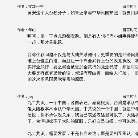
作者：零加一中
留言时间：20
黄安这个大台独分子，如果还拿着中华民国护照，就要用
作者：华山
留言时间：20
呵呵，咱一丁点儿题都没跑。倒是有人想把周小姐事件硬
一起，那才是跑题。
台湾生存问题不仅是与大陆关系如何，更重要的是经济问
谁上台也是白搭。而且让一个靠全武行上台的政党执政，
实行全武行，要么就会被更加全武行的党派代替，那是可
大要是有点脊梁骨的话，就没有理由再一面给人打脸，一
咱这次乐见国民党完蛋的原因。
作者：
jsq
留言时间：20
九二共识，一个中国，各自表述。感觉很搞。台湾是承认
但大陆根本不承认中华民国。中共说的一个中国，就是中
硬说，你不承认没关系，我自己表述表述就可以了。大陆
了。台湾却操不了大陆的屁眼，只好自己自摸，也可以爽
九二共识，需要发展，不是各自表述，而是要相互承认。