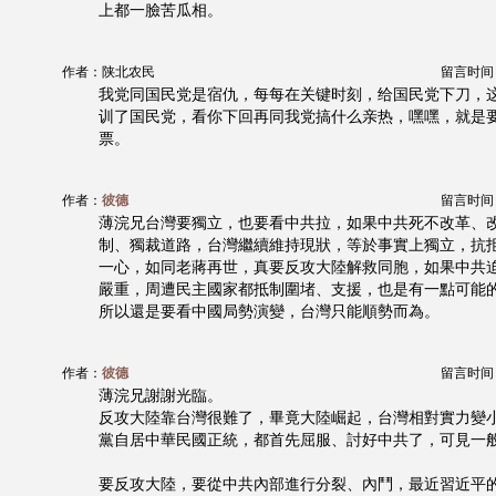
上都一臉苦瓜相。
作者：陕北农民
留言时间：20
我党同国民党是宿仇，每每在关键时刻，给国民党下刀，
训了国民党，看你下回再同我党搞什么亲热，嘿嘿，就是
票。
作者：
彼德
留言时间：20
薄浣兄台灣要獨立，也要看中共拉，如果中共死不改革、
制、獨裁道路，台灣繼續維持現狀，等於事實上獨立，抗
一心，如同老蔣再世，真要反攻大陸解救同胞，如果中共
嚴重，周遭民主國家都抵制圍堵、支援，也是有一點可能
所以還是要看中國局勢演變，台灣只能順勢而為。
作者：
彼德
留言时间：20
薄浣兄謝謝光臨。
反攻大陸靠台灣很難了，畢竟大陸崛起，台灣相對實力變
黨自居中華民國正統，都首先屈服、討好中共了，可見一
要反攻大陸，要從中共內部進行分裂、內鬥，最近習近平