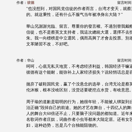
作者：
彼德
留言时间：20
"也没想到，对国民党信徒的作者而言，台湾才变天，就蔡
的。就这秉性，还有什么不服气当年被净身出大陆？"
華山兄謝謝光臨、留言。尊重你的發言權。不過別替我戴
信徒，也不是蔡英文支持者，我這次總統大選，選擇不去
朱。我一向標榜是中立選民，偶而高興了才會去投票。別
文革陋習不改，不好吧。
作者：华山
留言时间：20
呵呵，心底无私天地宽，不考虑经济利益，韩国经济干嘛
彼德有这个能耐，能弥补上人家经济损失？说轻悄话总是
抛弃了破鞋国民党，赢了个没悬念的选举，台湾无论是蔡
伦沐猴，根本没啥区别，没货还要硬挖点水货，有啥意思
周子瑜的道歉是聪明的行为，她很年轻，不能被人绑架到台
治正确”毁掉自己的前途。她的才艺在舞台，十四亿人的舞
人的舞台大60倍还不止，只要脑子没问题的都知道。近年
名歌词作者庄奴，词曲作者小虫等都来大陆定居。还有女
妇，这种趋势，岂是几个台独能阻饶的。