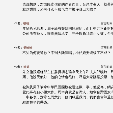
也没想到，对国民党信徒的作者而言，台湾才变天，就蔡
就这秉性，还有什么不服气当年被净身出大陆？
作者：
彼德
留言时间：20
笑哈哈兄歡迎，周子瑜有簽韓國經紀約，而且中共不止封
公司所有藝人，讓周無法承受，完全欺負16歲小女孩，台
作者：
笑哈哈
留言时间：20
不知为何要道歉？不到大陆演唱，小姑娘要饿饭了不成？
作者：
彼德
留言时间：20
朱立倫競選總部主任委員胡志強今天上午和夫人邵曉鈴，
票，他說天氣好，他的心情也很好，呼籲大家踴躍投票，
被詢及周子瑜拿中華民國國旗被逼道歉一事，他認為，網
覺此事有點小題大作。周本身就是台灣人，她拿台灣國旗
一中各表，對岸也同意的，他們尊重我們，我們也會尊重
經濟和平的共識。