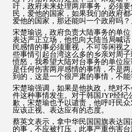
吁，政府未来处理两岸事务，必须要
民，爱他的国家，如果我们的政府都
爱他的国家，那还能叫一个政府吗？
宋楚瑜说，政府负责大陆事务的单位
表达严正立场，他也向大陆当局喊话
民感情的事必须重视，不可等闲视之
些事情引起台湾这么多的乡亲对周子
愤怒，我希望大陆对台事务的单位应
是任何伤害两岸感情的事情，不是两
到的，这是一个很严肃的事情，不能
宋楚瑜强调，如果是他执政，绝对不
件这种事情发生。对于韩国JYP经纪
歉，宋楚瑜也予以谴责，他呼吁民众对
应该正视、表达应有的态度。
蔡英文表示，拿中华民国国旗表达国
的事，不应被打压，此事严重伤害台