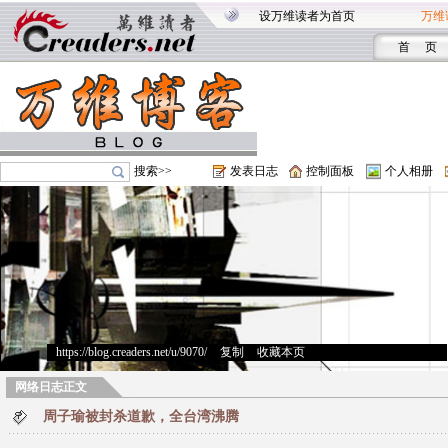
设万维读者为首页
万维
首 页
搜索>>
发表日志
控制面板
个人相册
https://blog.creaders.net/u/9070/
>
复制
>
收藏本页
网络日志正文
周子瑜被封杀道歉，全台湾沸腾