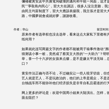
彌補被黃安及中共廣電局破壞的邁向和平統一局面，這才是
民""爭取島內民心"，習大大在講話，很多人沒注意聽，
由民主均富制度下，習大大應該表揚我，我主張才是習大
路，中國夢就會成就好夢，謝謝收看。
作者：华山
留言时间：20
原来作者有选举权也没去选举，看来这点大家私下里都有共
纸何用？
如果就此连写两篇文字的作者都不能被周子瑜事件激动“沸
猜测该小事一桩，竟然成了蔡英文大胜的“一大助力”？明
举，拿一个十六岁的女孩来点缀，是不是嫌太平淡无味，
口？
黄安作法正确与否不论，不过确实让一些人咬牙切齿，但
艺人就是艺人，不是玩政治的，他们的上帝是观众，不是
台独战车而不能弥补他们经济损失是非常自私且霸道的行
网上更多的评论是：欢迎中国周小姐来大陆演出。怎样，
面去阻拦？