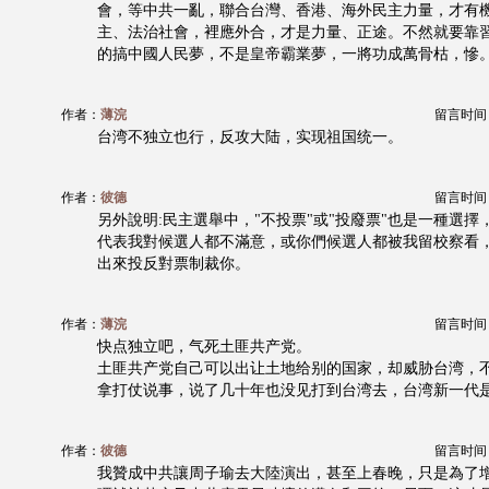
會，等中共一亂，聯合台灣、香港、海外民主力量，才有
主、法治社會，裡應外合，才是力量、正途。不然就要靠
的搞中國人民夢，不是皇帝霸業夢，一將功成萬骨枯，慘
作者：
薄浣
留言时间：20
台湾不独立也行，反攻大陆，实现祖国统一。
作者：
彼德
留言时间：20
另外說明:民主選舉中，"不投票"或"投廢票"也是一種選
代表我對候選人都不滿意，或你們候選人都被我留校察看
出來投反對票制裁你。
作者：
薄浣
留言时间：20
快点独立吧，气死土匪共产党。
土匪共产党自己可以出让土地给别的国家，却威胁台湾，
拿打仗说事，说了几十年也没见打到台湾去，台湾新一代
作者：
彼德
留言时间：20
我贊成中共讓周子瑜去大陸演出，甚至上春晚，只是為了