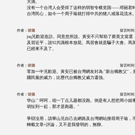
大滴。
没有一个台湾人会受得了这样的弱智专横党国——邓丽君
台湾民心，如今一个周子瑜就打得中共的猪八戒落花流水
作者：
彼德
留言时间：20
jsq兄歡迎造訪。同意您所說。黃安不只幫助了蔡英文當選
及習近平，說92共識根本放屁。馬習會就是騙子大會。馬
已經來不及了。
作者：
彼德
留言时间：20
零加一中兄歡迎。黃安已被台灣網友封為:"新台獨教父"，
國民黨的威力，比歷代台獨教父威力還強。
作者：
彼德
留言时间：20
华山:" 呵呵，咱一丁点儿题都没跑。倒是有人想把周小姐
胡扯到一起，那才是跑题。"
爭辯沒用，請華山兄自己去網路及台灣網站搜尋周子瑜，
轉載文章+評論，又不是我發明的，無聊。