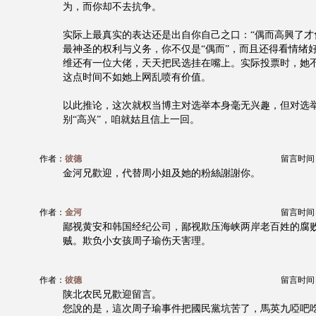
为，而你却不去抗争。
实际上最真实的表达还是出自你自己之口：“偶而高興了才
最神圣的权利与义务，你不仅是“偶而”，而且还得看情绪
维还有一位大佬，天天把民选挂在嘴上。实际投票时，她
这点时间不如她上网乱喷有价值。
以此推论，这次就权当博主对选举本身毫无兴趣，但对选
别“高兴”，咱就姑且信上一回。
作者：
彼德
留言时间：20
金河兄歡迎，代替周小姐及她的粉絲謝謝你。
作者：
金河
留言时间：20
鄙视黄安和韩国经纪公司，鄙视欺压海峡两岸老百姓的腐
贼。欺负小女孩周子瑜伤天害理。
作者：
彼德
留言时间：20
陕北农民兄歡迎留言。
您說的是，這次周子瑜事件把國民黨坑苦了，馬英九啞吧