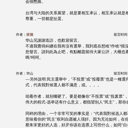
会很憋曲。
台湾与大陆的关系展望，就是要相互承认，相互承认就是
尊重，一切都是扯蛋。
作者：
彼德
留言时间：20
华山兄謝謝造訪，也歡迎留言。
不過我覺得糾纏在我有沒有選舉，我到底在想啥?作啥?很
您發言。請到此為止吧，有點離題留待大家公評，大概也
嗎?呵呵。
作者：华山
留言时间：20
---另外說明:民主選舉中，"不投票"或"投廢票"也是一種
式，代表我對候選人都不滿意，或。。。。
咱看作者，就别嘴硬了。要是都像你"不投票"或"投废票"，
伟大的程式-选举还有什么意义，都指望别人“民主”，那你
同样的理由，一个非常可笑的事实是：“代表我對候选人都
意味着你的“民主”权利自愿被人强奸。因为无论如何，在
蔡朱宋更好的人选，好歹你该在选票上写些什么，如同“白