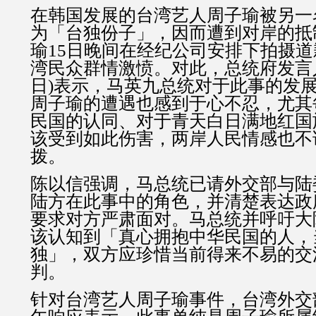
在韩国发展的台湾艺人周子瑜被另一
为「台独份子」，因而遭到对岸的抵
瑜15日晚间在经纪公司安排下拍摄
湾民众群情激愤。对此，总统府发言人
日)表示，马英九总统对于此事的发
周子瑜的遭遇也感到于心不忍，尤其
民国的认同、对于青天白日满地红国
该受到如此伤害，两岸人民情感也不
拨。
陈以信强调，马总统已请外交部与陆
陆方在此事中的角色，并清楚表达政
要求对方严肃面对。马总统并呼吁大
该认知到「真心拥抱中华民国的人，
独」，双方应珍惜当前得来不易的交
判。
针对台湾艺人周子瑜事件，台湾外交部