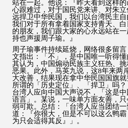
站在一起。他说：『昨天看到这样的
心跟难过，对于国民党来讲、对朱立
远捍卫中华民国，我们以台湾民主自
我们对于所有拿着国家支持青天、白
的朋友，我们跟大家的心永远站在一
持也声援周子瑜。』
周子瑜事件持续延烧，网络很多留言
文指出：「不」，是中国唯一听得懂
其认为，中国煽动民族主义狂热、挑
恶果。此外，马英九说，这8年来两
大改善，结果现在拿中华民国国旗就
所谓的「历史定位」、「捍卫」吗？
台湾人应向中国大声说不，「这是中
语言」。某说，一味单方面友善，只
弱可欺。总结：「台湾人应当团结一
道：『你很大，但是不可以这么鸭霸
为只会适得其反』」。