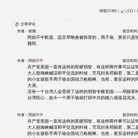
浏览(5149)
(12)
文章评论
作者：
彼德
留言时间：20
阿妞不牛歡迎。謊言早晚會被拆穿的，周子瑜、黃安只是
難阿。
作者：
阿妞不牛
留言时间：20
共产党里面一直有这样的死硬弱智，有这样两件事可以证
大人朝海峡喊话和平交流的时候，咒骂封杀邓丽君，第二
的小女孩歌手周子瑜全国动刀枪棍棒。当然，黄安这样的
大滴。
没有一个台湾人会受得了这样的弱智专横党国——邓丽君
台湾民心，如今一个周子瑜就打得中共的猪八戒落花流水
作者：
阿妞不牛
留言时间：20
共产党里面一直有这样的死硬弱智，有这样两件事可以证
大人朝海峡喊话和平交流的时候，咒骂封杀邓丽君，第二
的小女孩歌手周子瑜全国动刀枪棍棒。当然，黄安这样的