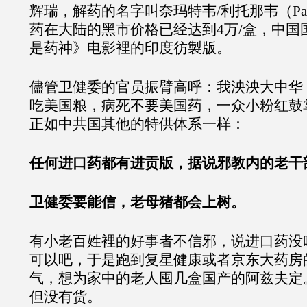
辉瑞，解药的名字叫奈玛特韦/利托那韦（Pax
药在大陆的黑市价格已经达到4万/盒，中国
是药神》电影裡的印度彷製版。
儘管卫健委的官员振臂高呼：我泱泱大中华
吃美国粮，病死不要美国药，一众小粉红鼓
正如中共国其他的特供体系一样：
任何进口药都有进贡版，据说邪教内的老干
卫健委要能信，老母猪都会上树。
有小老百姓裡的好事者不信邪，说进口药没
可以吧，于是跑到复星健康或者京东大药房
气，想为家中的老人囤几盒国产的阿兹夫定
但没有货。