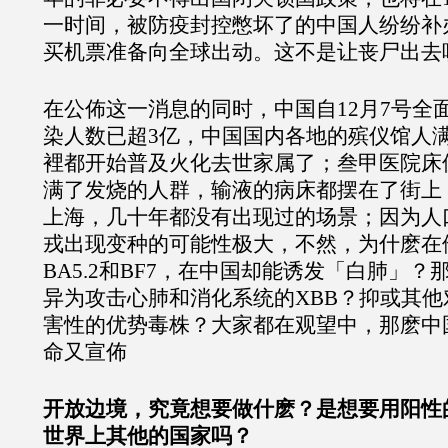
一时间，被防疫封控憋坏了的中国人纷纷补
买机票准备向全球出动。这不是让丧尸出去
在公佈这一消息的同时，中国自12月7号全
染人数已超3亿，中国国内各地的殡仪馆人
裡都开始普及火化去世家属了；叁甲医院床
满了发烧的人群，输液的病床都摆在了街上
上海，几十年都没有出现过的场景；因为人
戎出现变种的可能性极大，不然，为什麽在
BA5.2和BF7，在中国却能诱发「白肺」
异为攻击心肺和消化系统的XBB？抑或其
害性的优势毒株？大家都在观望中，那麽中
命又宣佈
开放边境，究竟想要做什麽？是想要用阳性
世界上其他的国家吗？