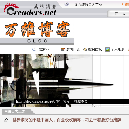
设万维读者为首页
万维
首 页
搜索>>
发表日志
控制面板
个人相册
https://blog.creaders.net/u/9070/
>
复制
>
收藏本页
网络日志正文
世界该防的不是中国人，而是极权病毒，习近平着急打台湾牌