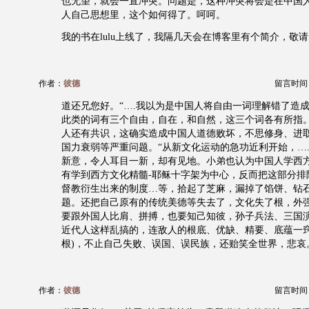
也无望，就会一直冲突。问题是，这种冲突将会是在中国
人自己思想里，这个如何得了。呵呵。
我的书在lulu上线了，我隔几天会在博客里有个简介，敬
作者：
彼德
留言时间：20
道还兄您好。“….我以为是中国人将自由一词理解错了造
此类的词有三个自由，自在，和自然，这三个词各有所指。
人还有共识，这确实造成中国人道德败坏，不思修身、进
国力衰弱等严重问题。“从新文化运动的急功近利开始，….
新意，令人耳目一新，却有见地。小弟也认为中国人学西
有学到西方文化精髓-耶稣十字架为中心，反而把这部分排
督教衍生出来的制度…等，拾起了芝麻，漏掉了馅饼、钻
题。还把自己原有的传统美德等失去了，文化失了根，外
要跟外国人比肩、拼搏，也要知己知彼，孙子兵法、三国
近代人这样乱搞的，连敌人的根底、优缺、精要、底蕴一窍
根)，不止自己失败、误国、误民族，还贻笑全世界，悲哀
作者：
彼德
留言时间：20