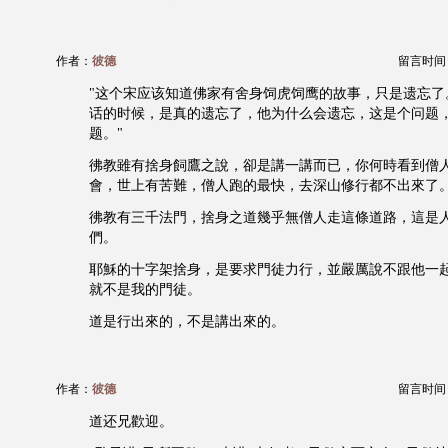
作者：
彼德
留言时间：20
"这个宋应该知道佛家有舍身饲虎饲鹰的故事，只是遗忘了
话的时候，是真的遗忘了，他为什么会遗忘，这是个问题
题。"
彿教雖有捨身飼鷹之說，卻是講一講而已，你何時看到僧
會，世上有苦難，僧人跑的最快，去深山修行都不出來了
彿教有三千法門，捨身之道幾乎無僧人走這條道路，這是
們。
耶穌的十字架捨身，是要求門徒力行，並嚴厲說不跟他一
就不是我的門徒。
道是行出來的，不是講出來的。
作者：
彼德
留言时间：20
道还兄歡迎。