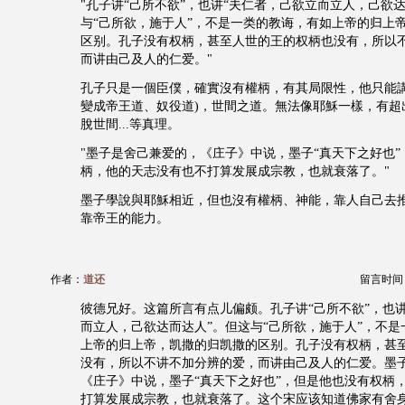
"孔子讲“己所不欲”，也讲“夫仁者，己欲立而立人，己欲
与“己所欲，施于人”，不是一类的教诲，有如上帝的归上
区别。孔子没有权柄，甚至人世的王的权柄也没有，所以
而讲由己及人的仁爱。"
孔子只是一個臣僕，確實沒有權柄，有其局限性，他只能講
變成帝王道、奴役道)，世間之道。無法像耶穌一樣，有超
脫世間...等真理。
"墨子是舍己兼爱的，《庄子》中说，墨子“真天下之好也
柄，他的天志没有也不打算发展成宗教，也就衰落了。"
墨子學說與耶穌相近，但也沒有權柄、神能，靠人自己去
靠帝王的能力。
作者：
道还
留言时间：20
彼德兄好。这篇所言有点儿偏颇。孔子讲“己所不欲”，也
而立人，己欲达而达人”。但这与“己所欲，施于人”，不
上帝的归上帝，凯撒的归凯撒的区别。孔子没有权柄，甚
没有，所以不讲不加分辨的爱，而讲由己及人的仁爱。墨
《庄子》中说，墨子“真天下之好也”，但是他也没有权柄
打算发展成宗教，也就衰落了。这个宋应该知道佛家有舍