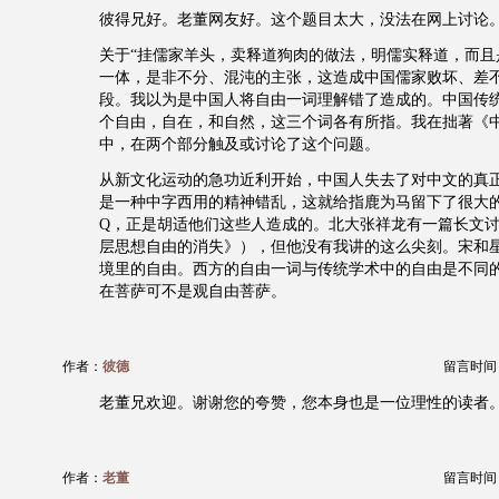
彼得兄好。老董网友好。这个题目太大，没法在网上讨论
关于“挂儒家羊头，卖释道狗肉的做法，明儒实释道，而且
一体，是非不分、混沌的主张，这造成中国儒家败坏、差不
段。我以为是中国人将自由一词理解错了造成的。中国传
个自由，自在，和自然，这三个词各有所指。我在拙著《
中，在两个部分触及或讨论了这个问题。
从新文化运动的急功近利开始，中国人失去了对中文的真
是一种中字西用的精神错乱，这就给指鹿为马留下了很大
Q，正是胡适他们这些人造成的。北大张祥龙有一篇长文
层思想自由的消失》），但他没有我讲的这么尖刻。宋和
境里的自由。西方的自由一词与传统学术中的自由是不同
在菩萨可不是观自由菩萨。
作者：
彼德
留言时间：20
老董兄欢迎。谢谢您的夸赞，您本身也是一位理性的读者
作者：
老董
留言时间：20