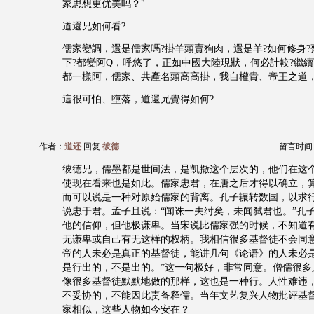
家思想更优美吗？"
道還兄如何看?
儒家變調，還是儒家嗎?掛羊頭賣狗肉，還是羊?如何修身
下?都變阿Q，呼悠了，正如中國大陸現狀，何必計較?繼
都一樣阿，儒家、共產名頭高高掛，我自權貴、帝王之道
這很可怕、墮落，道還兄覺得如何?
作者：
道还
回复
彼德
留言时间：20
彼德兄，儒墨都是世间法，是凯撒这个层次的，他们在这
使现在看来也是如此。儒家忠君，在唐之后才得以确立，
而可以说是一种对原始儒家的背离。孔子辗转数国，以求
说忠于君。孟子且说：“闻诛一夫纣矣，未闻弑君也。”孔子
他的信仰，但他极谦卑。当宋说比儒家强的时候，不知道
无谦卑或自己有无这样的权柄。我相信很多基督徒不会同
帝的人未必是真正的基督徒，能讲几句《论语》的人未必是
是行出的，不是出的。”这一句极好，非常同意。僧儒很多
像很多基督徒默默地做的那样，这也是一种行。人性难违
不妥协的，不能因此责备释儒。当年文艺复兴人物批评基
家相似，这些人物如今安在？