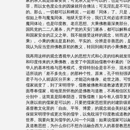
家的杀人就是除暴安良；可见杀人是不可以的，也是可以
罪，而以女色度众生的因缘就符合佛法；可见淫乱是不可
的。那么，一切都可以和稀泥，一起都「同体」了。只是
假如上帝与魔鬼同体、地狱天堂不分，我们又何必追求宗
魔同体论」也是印度教、老庄思想、大乘佛教最深奥部分
国民党的二二八屠杀，共产党的天安门屠杀，都可以解释
和国家安全的正义之举。我不能接受这样的观念，转而进
乘）。小乘的佛法是直朴的、平实的、分辨是非善恶的，
我认为应当坚持佛教原初的教义，转回到南洋的小乘佛教
我再用这样的观念透视华人的思想方式和心灵的结构就发
和印度传来的大乘佛教，改变了中国原始儒教中朴素的「
华人的基本性格与思考模式，变得特别会是非不分、混水
适所说的「差不多先生」的那种个性。原来，孔子特别强
君子与小人就该区分开来，才能迈向修身、处世之路。可
儒家就变了，到了宋明理学，儒教被佛教和道教渗透更厉
面尊奉儒家，暗地里所怀抱的是佛教与道教，不再相信区
分别中，这简直是阳奉阴违，背叛儒教！如今有人倡导复
兴唐以前的儒家是可以的，只要把儒家思想里的封建阶级
基督教文化里的「自由、平等、博爱」的观念就会美好起
保留宋明理学或更次等的儒学，以免耽溺于印度教或道教
世界。我要向复兴儒学的人问一个问题：如果说儒家可以
及道教思想，为什么你们不想办法融合西方人的基督教思