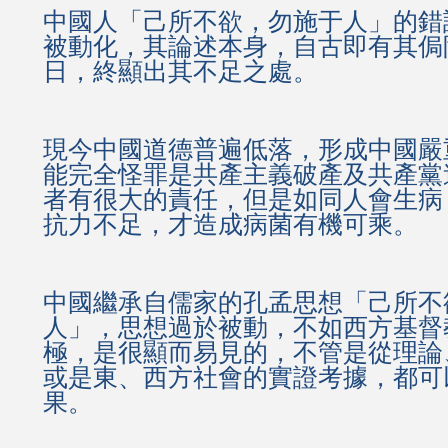
中國人「己所不欲，勿施于人」的錯
被動化，其論述本身，自古即有其侷
日，終顯出其不足之處。
現今中國道德普遍低落，形成中國嚴
能完全怪罪是共產主義破產及共產黨
者有很大的責任，但是如同人會生病
抗力不足，才造成病菌有機可乘。
中國繼承自儒家的孔孟思想「己所不
人」，思想過於被動，不如西方基督
極，是很顯而易見的，不管是從理論
或是東、西方社會的實證考據，都可
果。