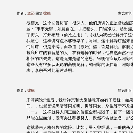
作者：
道还
回复
彼德
留言时间：20
彼德兄，这个回复厉害，很深入。他们所讲的正是曾经困
题：“事事无碍，如意自在。手把猪头，口诵净戒。趁出淫
字街头，打开布袋（偷抢之用）”。我认为我已经解开了这
我证心，这样讲有点不够谦卑了，呵呵。这个解释讲起来
们所讲，仍是束缚，而释道（原始）儒，皆是解脱。解脱
拉底所讲的有智慧的人，在有选择的时候，他自然而然不
相悖的路去走。这是无知是恶的意思。宋明儒应该以程颢
这些人有很多认识论的高明见解，如程颢的识仁篇；程颐
表，李宗吾对此阐述甚明。
作者：
彼德
留言时间：20
宋澤萊說:"然后，我对禅宗和大乘佛教开始有了质疑：如
门」，也就是说黑暗等同光明、男等同女、杀生等于不杀
「一」，这样就将人间正面的价值全都摧毁了，留下一团
只能在里面混，没有办法积极努力。既然不贪就是贪，那
这就带来人格分裂的危险。比如，星云曾经说，一般的杀