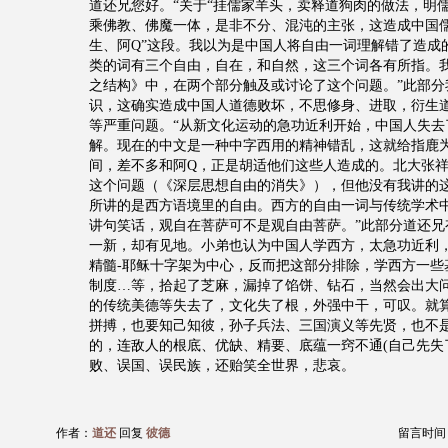
道还兄您好。“关于“挂儒家羊头，卖释道狗肉的做法，明
乘佛教、佛魔一体，是非不分、混沌的主张，这造成中国
生、阿Q”这段。我以为是中国人将自由一词理解错了造成
类的词有三个自由，自在，和自然，这三个词各有所指。
之结构》中，在两个部分触及或讨论了这个问题。”此部分
识，这确实造成中国人道德败坏，不思修身、进取，衍生
等严重问题。“从新文化运动的急功近利开始，中国人失去
解。现在的中文是一种中字西用的精神错乱，这就给指鹿
间，差不多和阿Q，正是胡适他们这些人造成的。北大张
这个问题（《深层思想自由的消失》），但他没有我讲的
所讲的是西方语境里的自由。西方的自由一词与传统学术
讲句笑话，观自在菩萨可不是观自由菩萨。”此部分道还兄
一新，却有见地。小弟也认为中国人学西方，太急功近利
精髓-耶稣十字架为中心，反而把这部分排除，学西方一些
制度…等，拾起了芝麻，漏掉了馅饼、钻石，当然会出大
的传统美德等失去了，文化失了根，外强中干，可叹。就
拼搏，也要知己知彼，孙子兵法、三国演义等先贤，也不
的，连敌人的根底、优缺、精要、底蕴一窍不通(自己先失
败、误国、误民族，还贻笑全世界，悲哀。
作者：
道还
回复
彼德
留言时间：20