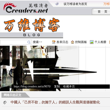
设万维读者为首页
万维
首 页
搜索>>
发表日志
控制面板
个人相册
https://blog.creaders.net/u/9070/
>
复制
>
收藏本页
网络日志正文
中國人「己所不欲，勿施于人」的錯誤人生觀與道德被動化