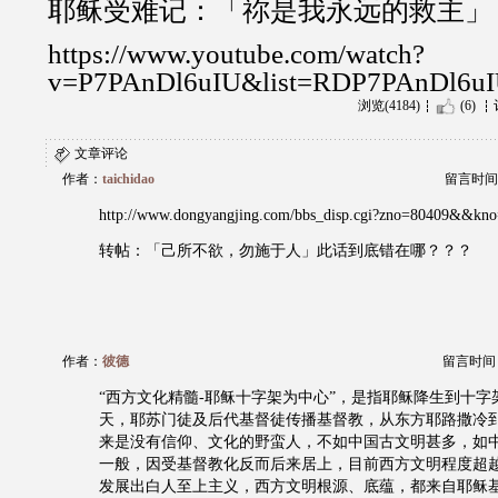
耶稣受难记：「祢是我永远的救主」
https://www.youtube.com/watch?
v=P7PAnDl6uIU&list=RDP7PAnDl6uI
浏览(4184)
(6)
文章评论
作者：
taichidao
留言时间：20
http://www.dongyangjing.com/bbs_disp.cgi?zno=80409&&k
转帖：「己所不欲，勿施于人」此话到底错在哪？？？
作者：
彼德
留言时间：20
“西方文化精髓-耶稣十字架为中心”，是指耶稣降生到十字
天，耶苏门徒及后代基督徒传播基督教，从东方耶路撒冷
来是没有信仰、文化的野蛮人，不如中国古文明甚多，如
一般，因受基督教化反而后来居上，目前西方文明程度超
发展出白人至上主义，西方文明根源、底蕴，都来自耶稣