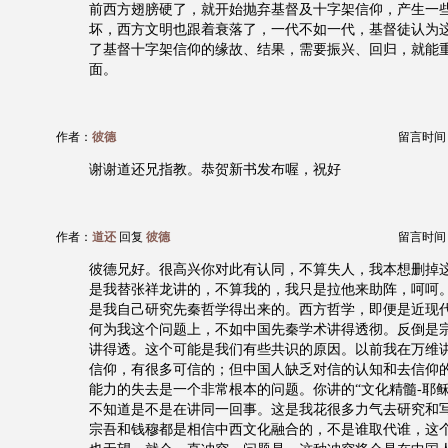
前西方翅膀硬了，就开始抛弃基督及十字架信仰，产生一
坏，西方文明也跟着衰落了，一代不如一代，基督徒认为
了基督十字架信仰的缘故、结果，需要振兴、回归，就能
面。
作者：
彼德
留言时间：20
谢谢道还兄指教。恭贺新书发布喔，祝好
作者：
道还
回复
彼德
留言时间：20
彼德兄好。很高兴你对此有认同，不算失人，我本想删掉
是我替张祥龙讲的，不算我的，我只是拉他来助阵，呵呵
是我自己研究先秦哲学得出来的。西方哲学，即便是近现
何为我这个问题上，不如中国先秦学术讲得透彻。反倒是
讲得透。这个可能是我们有些共识的原因。以前我在万维
信仰，有很多可信的；但中国人缺乏对信的认知和去信仰
能力的失去是一个非常根本的问题。你讲的“文化精髓-耶稣
不知道是不是在讲同一回事。这是我花很多力气去研究和
宗吾和钱穆都是相信中西文化融合的，不是谁取代谁，这