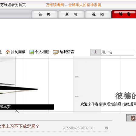
设万维读者为首页
万维读者网 -- 全球华人的精神家园
首 页
新 闻
视 频
博 客
志
控制面板
个人相册
给我留言
彼德
欢迎来作客聊聊.理性論辯.拒绝谩骂
藏本页
大李上习不下成定局？
2022-08-25 20:32:30