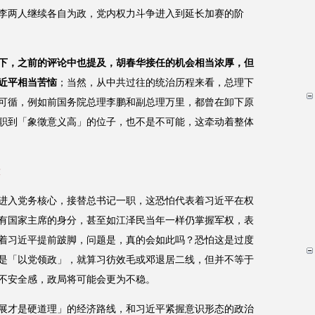
李两人继续各自为政，党内权力斗争进入到延长加赛的阶
下，之前的评论中也提及，胡春华接任的机会相当浓厚，但
近平相当苦恼
；当然，从中共过往的统治历程来看，总理下
可循，例如前国务院总理李鹏和副总理万里，都曾在卸下原
职到「象徵意义高」的位子，也不是不可能，这牵动着整体
大
进入党务核心，接替总书记一职，这恐怕代表着习近平在权
有国家主席的身分，甚至如江泽民当年一样仍掌握军权，表
着习近平提前跛脚，问题是，真的会如此吗？恐怕这是过度
是「以党领政」，就算习彷效毛或邓退居二线，但并不等于
不安全感，政局将可能会更为不稳。
展才是硬道理」的经济路线，和习近平紧握意识形态的政治