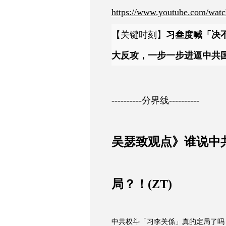
https://www.youtube.com/wa
【关键时刻】
习叁度喊「决不
大反攻，一步一步进逼中共
负！？
----------分界线----------
吴瑟致观点》谁说中
局？！(ZT)
中共权斗「习李关係」真的定局了吗