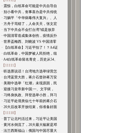
【11112】
· 震惊，白纸革命可能是中共自导自
· 别小看中共，丧事喜办是中共传统
· 习躺平「中华病毒伟大复兴」、人
· 方舟子骂错了，人命关天，张文宏
· 当下中共会不会打台湾?或是放弃
· 中国清零造成集体创伤，疫情反扑
· 世界盃梅西、刘晓波 VS 中国清零
· 【白纸革命】习近平怕了！？A4证
· 白纸革命，中国梦被人民拒绝，纽
· A4白纸革命留名青史，历史从54、
【11111】
· 听选票说话！台湾地方选举绿营怎
· 台湾蓝营大胜，蒋介石曾孙蒋万安
· 美期中选举「红潮」未现原因，民
· 迎接习皇帝新中国:一、文字狱，
· 习终身执政、拜登选举小胜，拜习
· 习近平处境类似七十年前的蒋介石
· 20大后改革开放结束，你准备好面
【11110】
· 普丁让北约活过来，习近平让美国
· 黄河水倒流了，20大最大输家是邓
· 法兰西斯福山：俄国与中国尽显大