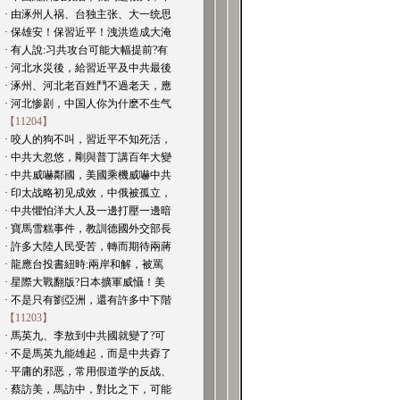
· 由涿州人祸、台独主张、大一统思
· 保雄安！保習近平！洩洪造成大淹
· 有人說:习共攻台可能大幅提前?有
· 河北水災後，給習近平及中共最後
· 涿州、河北老百姓鬥不過老天，應
· 河北惨剧，中国人你为什麽不生气
【11204】
· 咬人的狗不叫，習近平不知死活，
· 中共大忽悠，剛與普丁講百年大變
· 中共威嚇鄰國，美國乘機威嚇中共
· 印太战略初见成效，中俄被孤立，
· 中共懼怕洋大人及一邊打壓一邊暗
· 寶馬雪糕事件，教訓德國外交部長
· 許多大陸人民受苦，轉而期待兩蔣
· 龍應台投書紐時:兩岸和解，被罵
· 星際大戰翻版?日本擴軍威懾！美
· 不是只有劉亞洲，還有許多中下階
【11203】
· 馬英九、李敖到中共國就變了?可
· 不是馬英九能雄起，而是中共孬了
· 平庸的邪恶，常用假道学的反战、
· 蔡訪美，馬訪中，對比之下，可能