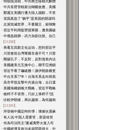
· 明朝或清朝，中共將怎樣模式解體
· 中共長臂管轄新法蝴蝶效應，美國
· 鄭麗文美國行遭大陸人踢館，不答
· 党国真急了“躺平”是美国的阴谋吗
· 左派毀滅世界，不要國王，卻揮舞
· 習近平利用藍營擋軍購，遭美國破
· 中俄急跳脚：武力加剧仇恨。自己
【11208】
· 再看五四新文化运动，想到習近平
· 川習會前台灣軍購非過不可？川普
· 闡揚孔子，不反對，反對儒表內法
· 美國建美元互換中心，聯手亞洲鎖
· 習近平看了嚇破膽！讓伊朗政權更
· 中台关系77年！台海关系走向彻底
· 高市早苗反擊中共過台海，台日還
· 美國海權鎖喉大戰略，習近平戰略
· 槍桿子不管用，只好上筆桿子?謊
· 比較伊朗後，再比越南，為何越南
【11205】
· 拜登稱中國定時炸彈：壞傢伙遇麻
· 有人说:中国人需要管，那是啥世
· 何為司法民主?夏威夷野火進入司
· 中國經濟及政治本就問題很大，中