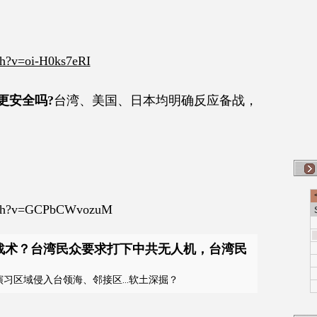
ch?v=oi-H0ks7eRI
更安全吗?
台湾、美国、日本均明确反应备战，
atch?v=GCPbCWvozuM
战术？台湾民众要求打下中共无人机，台湾民
演习区域侵入台领海、邻接区...软土深掘？