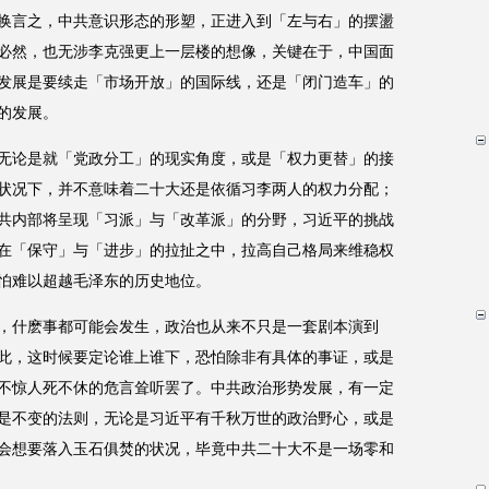
换言之，中共意识形态的形塑，正进入到「左与右」的摆盪
必然，也无涉李克强更上一层楼的想像，关键在于，中国面
发展是要续走「市场开放」的国际线，还是「闭门造车」的
的发展。
无论是就「党政分工」的现实角度，或是「权力更替」的接
状况下，并不意味着二十大还是依循习李两人的权力分配；
共内部将呈现「习派」与「改革派」的分野，习近平的挑战
在「保守」与「进步」的拉扯之中，拉高自己格局来维稳权
怕难以超越毛泽东的历史地位。
，什麽事都可能会发生，政治也从来不只是一套剧本演到
此，这时候要定论谁上谁下，恐怕除非有具体的事证，或是
不惊人死不休的危言耸听罢了。中共政治形势发展，有一定
是不变的法则，无论是习近平有千秋万世的政治野心，或是
会想要落入玉石俱焚的状况，毕竟中共二十大不是一场零和