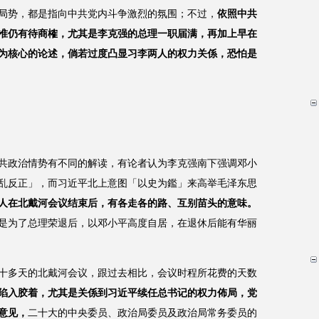
局势，都是指向中共党内斗争激烈的氛围；不过，
依照中共
准仍有待商榷，尤其是李克强的总理一职届满，再加上早在
为核心的论述，倘若过度凸显习李两人的权力关係，恐怕是
共政治情势有不同的解读，有论者认为李克强南下强调邓小
乱反正」，而习近平北上意图「以史为鑑」来高举毛泽东思
人在北戴河会议结束后，有各走各的路、互别苗头的意味。
是为了总理荣退后，以邓小平高度自居，在退休后能有华丽
十多天的北戴河会议，跟过去相比，会议时程所花费的天数
陷入胶着，尤其是关係到习近平续任总书记的权力佈局，党
意见，
二十大的中央委员、政治局委员及政治局常务委员的