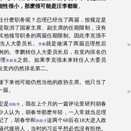
能性很小，那麽很可能是汪李都留
。
任什麽职务呢？总理已经当了两届，按规定是
只是取消了国家主席、副主席的任期限制，没有
其他领导职务的两届任期限制。因此李克强不
当人大委员长。
就是做满了两届总理然后
李鹏
例的。李鹏转任人大委员长后，在党内排名仍
总理
之前。如果李克强未来转任人大委员
朱鎔基
在党内仍然排名第二。
接下来他可能仍然当他的政协主席。他只当了
一届。
定是
，我在上个月的一篇评论里研判胡春
胡春华
少人认为，胡春华那麽年轻，一入常就当总理
记了，胡春华和
这两个60后在18大进入政
孙政才
隔代接班人，当时的习近平想必也没有拒绝。