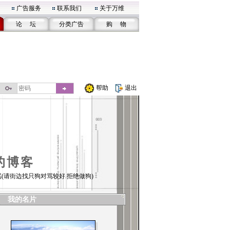
广告服务
联系我们
关于万维
论 坛
分类广告
购 物
帮助
退出
的博客
(请街边找只狗对骂较好.拒绝做狗)
我的名片