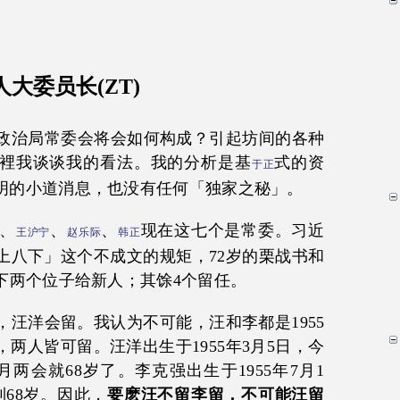
大委员长(ZT)
的政治局常委会将会如何构成？引起坊间的各种
裡我谈谈我的看法。我的分析是基
式的资
于正
明的小道消息，也没有任何「独家之秘」。
、
、
、
现在这七个是常委。习近
王沪宁
赵乐际
韩正
上八下」这个不成文的规矩，72岁的栗战书和
下两个位子给新人；其馀4个留任。
，汪洋会留。我认为不可能，汪和李都是1955
两人皆可留。汪洋出生于1955年3月5日，今
月两会就68岁了。李克强出生于1955年7月1
68岁。因此，
要麽汪不留李留，不可能汪留