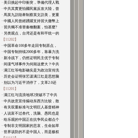
· 美日挑起中印衝突，準備代理人戰
· 中共其實更怕國民黨反攻大陸，曾
· 馬英九訪陸牽制蔡英文訪美，更重
· 中國人民曾經踴躍支持習大撒幣上
· 習共獨不准替秦檜翻案，怕甚麼?
· 另类观点，台湾还是有和平统一的
【11202】
· 中国革命100多年走回专制原点，
· 中国专制持续2000多年，靠暴力洗
· 新冷战下，仍然证明民主优于专制
· 间谍气球事件为何闹这麽大？中共
· 满江红等电影确实是为政治宣传洗
· 历史会证明张艺谋满江红是思想脑
· 别以为习近平消停了，文革2.0还
【11201】
· 满江红与流浪地球2突破不了中共
· 中共故意宣传煽动东西方比较，散
· 有关双重标准与文明巨人基督精神
· 人说富不过叁代，洗脑、愚民也是
· 给乐观的中国正在抗争民众都点个
· 专制非文明国家的悲哀，生命如草
· 世界该防的不是中国人，而是极权