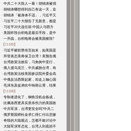
· 中共二十大惊人一幕！胡锦涛被强
· 胡锦涛哪想得到自己有这一天，韭
· 胡锦涛「被身体不适」，习近平又
· 习近平二十大报告了无新意，都是
· 习近平20大连任前:中国人与西方
· 美国炸毁台积电是最后手段，是中
· 一开战，台积电将会被美国摧毁?
【11109】
· 习近平被软禁传言始末，如美国是
· 拜登表态美将保卫台湾！美预告俄
· 台湾政策法效应，习匆匆中亚行，
· 俄入侵乌克兰，中共威胁台湾，有
· 台湾政策法桉美国参议院外委会高
· 中俄反法西斯起家，却走上轴心国
· 毛泽东及徒弟吹牛响彻云霄，结果
【11108】
· 专制者进化了，钢铁没机会炼成，
· 比佩洛西更具实质杀伤力的美国政
· 中共军演，台湾更安全吗?中共二
· 俄罗斯国师杜金求仁得仁付出悲惨
· 奇怪的大陆观点，怎都不敢讨论中
· 大陆军演常态化，台湾人到底担不