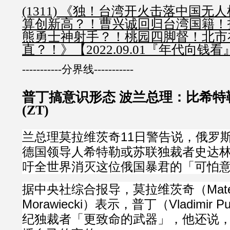
(1311) 《独！台湾开火击落中国无
算创新高？！曹兴诚回归台湾国籍！投
熊勇士神射手？！桃园四脚督！北市
直？！》【2022.09.01『年代向钱看』】 
-----------分界线-----------
普丁搞意识形态 波兰总理：比希特
(ZT)
兰总理莫拉维茨奇11日警告说，俄罗
德国领导人希特勒或苏联独裁者史达
吁全世界消灭这位俄国暴君的「可怕
据中央社综合报导，莫拉维茨奇（Mate
Morawiecki）表示，普丁（Vladimir 
纪独裁者「更致命的武器」，他还说