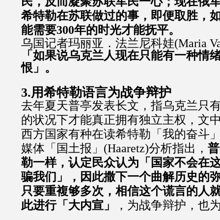
民，反而凝聚苏联军民一心；现在俄
希特勒在苏联做过的事，即便取胜，
能需要300年的时光才能抚平。
乌国记者玛丽亚．法兰尼科娃(Maria Vare
「如果说乌克兰人现在只能有一种情
恨」。
3.用希特勒语言为战争辩护
去年夏天普亭发表长文，指乌克兰只
的状况下才能真正拥有独立主权，文
西方国家有种在读希特勒「我的奋斗
媒体「国土报」(Haaretz)分析指出，
普
勒一样，认定民众认为「国家不会在
骗我们」，因此撒下一个曲解历史的
只要重複够多次，相信这个谎言的人
此进行「大内宣」
，为战争辩护，也