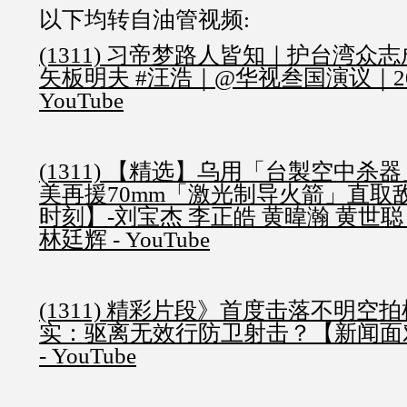
以下均转自油管视频:
(1311) 习帝梦路人皆知｜护台湾众志
矢板明夫 #汪浩｜@华视叁国演议｜2022
YouTube
(1311) 【精选】乌用「台製空中杀
美再援70mm「激光制导火箭」直取
时刻】-刘宝杰 李正皓 黄暐瀚 黄世聪
林廷辉 - YouTube
(1311) 精彩片段》首度击落不明空
实：驱离无效行防卫射击？【新闻面对面】
- YouTube