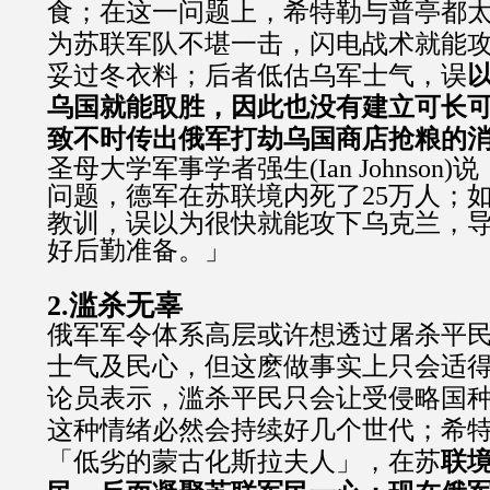
食；在这一问题上，希特勒与普亭都
为苏联军队不堪一击，闪电战术就能
妥过冬衣料；后者低估乌军士气，误
乌国就能取胜，因此也没有建立可长
致不时传出俄军打劫乌国商店抢粮的
圣母大学军事学者强生(Ian Johnson
问题，德军在苏联境内死了25万人；
教训，误以为很快就能攻下乌克兰，
好后勤准备。」
2.滥杀无辜
俄军军令体系高层或许想透过屠杀平
士气及民心，但这麽做事实上只会适
论员表示，滥杀平民只会让受侵略国
这种情绪必然会持续好几个世代；希
「低劣的蒙古化斯拉夫人」，在苏
联