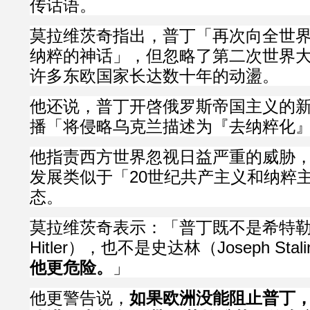
传话语。
莫拉维茨奇指出，普丁「再次向全世
纳粹的神话」，但忽略了第二次世界
许多东欧国家长达数十年的动盪。
他还说，普丁开啓俄罗斯帝国主义的
播「将侵略乌克兰描述为『去纳粹化
他指责西方世界忽视日益严重的威胁
发展类似于「20世纪共产主义和纳粹
态。
莫拉维茨奇表示：「普丁既不是希特勒（A
Hitler），也不是史达林（Joseph Stal
他更危险。
」
他更警告说，
如果欧洲没能阻止普丁