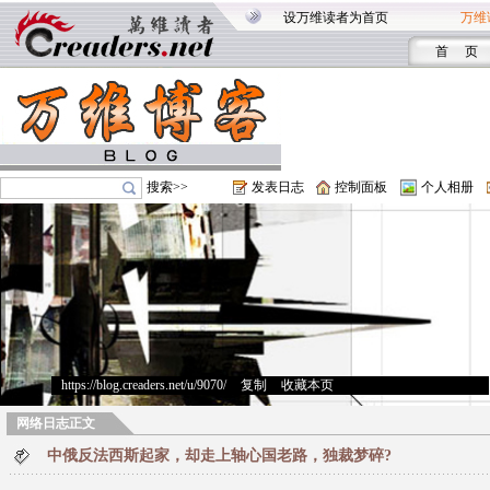
设万维读者为首页
万维
首 页
搜索>>
发表日志
控制面板
个人相册
https://blog.creaders.net/u/9070/
>
复制
>
收藏本页
网络日志正文
中俄反法西斯起家，却走上轴心国老路，独裁梦碎?