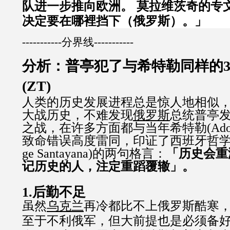
队进一步推向欧洲。 莫拉维茨奇的专
决定要在哪裡挡下（俄罗斯）。」
-----------分界线-----------
分析：普亭犯了与希特勒同样的
(ZT)
人类的历史发展进程总是惊人地相似
大战历史，不难发现
俄罗斯
总统普亭
之战，在许多方面都与当年希特勒(Adolf 
致命错误高度雷同，印证了西班牙哲学家
ge Santayana)的两句格言：
「历史会重
记历史的人，注定重蹈覆辙」。
1.后勤不足
虽然
乌克兰
再冷都比不上俄罗斯酷寒
至于不利俄军，但大前提也是必须备