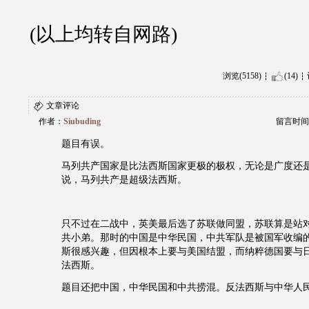
(以上均转自网路)
浏览(5158)
(14)
文章评论
作者：
Siubuding
留言时间：20
题目有误。
马列共产国家是比法西斯国家更极的极权，无论是广度还
说，马列共产是超级法西斯。
只不过在二战中，英美最后选了苏联做同盟，苏联算是站
共小弟。那时的中国是中华民国，中共军队是被国军收编
斯很感兴趣，但因根本上要与美国结盟，而纳粹德国要与
法西斯。
题目还把中国，中华民国和中共捞混。反法西斯与中华人