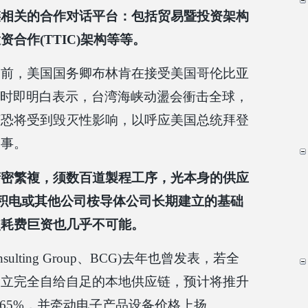
链相关的合作对话平台：包括贸易暨投资架构
资合作(TTIC)架构等等。
期前，美国国务卿布林肯在接受美国哥伦比亚
访时即明白表示，台湾海峡动盪会衝击全球，
济恐将受到毁灭性影响，以呼应美国总统拜登
一事。
精密繁複，须数百道製程工序，光本身的供应
台积电或其他公司桉导体公司长期建立的基础
使耗费巨资也几乎不可能。
nsulting Group、BCG)去年也曾发表，若全
建立完全自给自足的本地供应链，预计将推升
至65%，并牵动电子产品设备价格上扬。