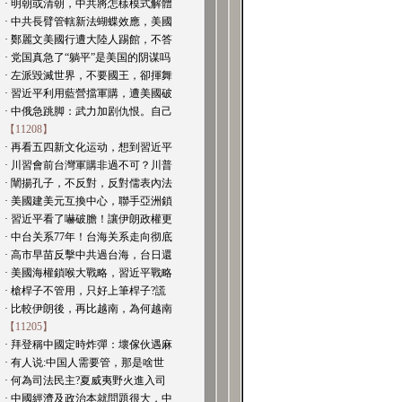
· 明朝或清朝，中共將怎樣模式解體
· 中共長臂管轄新法蝴蝶效應，美國
· 鄭麗文美國行遭大陸人踢館，不答
· 党国真急了“躺平”是美国的阴谋吗
· 左派毀滅世界，不要國王，卻揮舞
· 習近平利用藍營擋軍購，遭美國破
· 中俄急跳脚：武力加剧仇恨。自己
【11208】
· 再看五四新文化运动，想到習近平
· 川習會前台灣軍購非過不可？川普
· 闡揚孔子，不反對，反對儒表內法
· 美國建美元互換中心，聯手亞洲鎖
· 習近平看了嚇破膽！讓伊朗政權更
· 中台关系77年！台海关系走向彻底
· 高市早苗反擊中共過台海，台日還
· 美國海權鎖喉大戰略，習近平戰略
· 槍桿子不管用，只好上筆桿子?謊
· 比較伊朗後，再比越南，為何越南
【11205】
· 拜登稱中國定時炸彈：壞傢伙遇麻
· 有人说:中国人需要管，那是啥世
· 何為司法民主?夏威夷野火進入司
· 中國經濟及政治本就問題很大，中