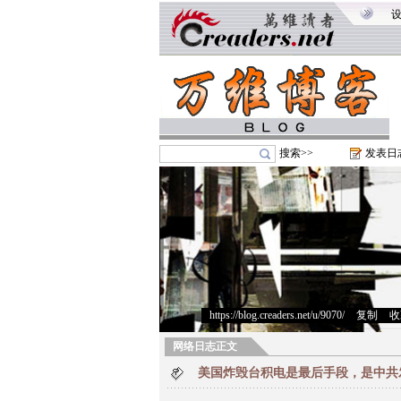
搜索>>
发表日
https://blog.creaders.net/u/9070/
>
复制
>
收
网络日志正文
美国炸毁台积电是最后手段，是中共