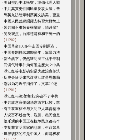
· 美日挑起中印衝突，準備代理人戰
· 中共其實更怕國民黨反攻大陸，曾
· 馬英九訪陸牽制蔡英文訪美，更重
· 中國人民曾經踴躍支持習大撒幣上
· 習共獨不准替秦檜翻案，怕甚麼?
· 另类观点，台湾还是有和平统一的
【11202】
· 中国革命100多年走回专制原点，
· 中国专制持续2000多年，靠暴力洗
· 新冷战下，仍然证明民主优于专制
· 间谍气球事件为何闹这麽大？中共
· 满江红等电影确实是为政治宣传洗
· 历史会证明张艺谋满江红是思想脑
· 别以为习近平消停了，文革2.0还
【11201】
· 满江红与流浪地球2突破不了中共
· 中共故意宣传煽动东西方比较，散
· 有关双重标准与文明巨人基督精神
· 人说富不过叁代，洗脑、愚民也是
· 给乐观的中国正在抗争民众都点个
· 专制非文明国家的悲哀，生命如草
· 世界该防的不是中国人，而是极权