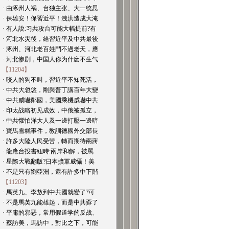
· 由涿州人祸、台独主张、大一统思
· 保雄安！保習近平！洩洪造成大淹
· 有人說:习共攻台可能大幅提前?有
· 河北水災後，給習近平及中共最後
· 涿州、河北老百姓鬥不過老天，應
· 河北惨剧，中国人你为什麽不生气
【11204】
· 咬人的狗不叫，習近平不知死活，
· 中共大忽悠，剛與普丁講百年大變
· 中共威嚇鄰國，美國乘機威嚇中共
· 印太战略初见成效，中俄被孤立，
· 中共懼怕洋大人及一邊打壓一邊暗
· 寶馬雪糕事件，教訓德國外交部長
· 許多大陸人民受苦，轉而期待兩蔣
· 龍應台投書紐時:兩岸和解，被罵
· 星際大戰翻版?日本擴軍威懾！美
· 不是只有劉亞洲，還有許多中下階
【11203】
· 馬英九、李敖到中共國就變了?可
· 不是馬英九能雄起，而是中共孬了
· 平庸的邪恶，常用假道学的反战、
· 蔡訪美，馬訪中，對比之下，可能