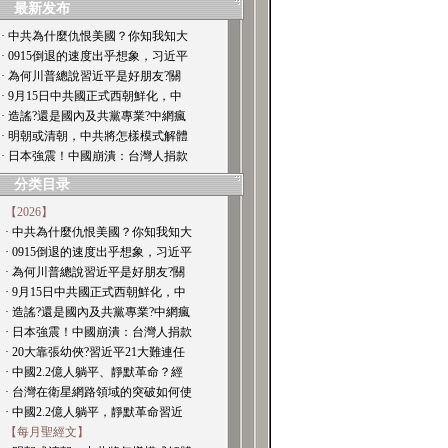
最新发布
· 中共為什麼仇恨美國？你知我知大
· 0915倒退的速度出乎想象，习近平
· 為何川普總說習近平是好朋友?關
· 9月15日中共國正式西朝鮮化，中
· 造謠?還是國內及共黨專業?中網瘋
· 明朝或清朝，中共將怎樣模式解體
· 日本強震！中國崩潰：台灣人捐款
分类目录
【2026】
· 中共為什麼仇恨美國？你知我知大
· 0915倒退的速度出乎想象，习近平
· 為何川普總說習近平是好朋友?關
· 9月15日中共國正式西朝鮮化，中
· 造謠?還是國內及共黨專業?中網瘋
· 日本強震！中國崩潰：台灣人捐款
· 20大靠張幼俠?習近平21大難連任
· 中國2.2億人躺平、靜默革命？經
· 台灣在衛星網路領域的突破如何使
· 中國2.2億人躺平，靜默革命習近
【每月聖經文】