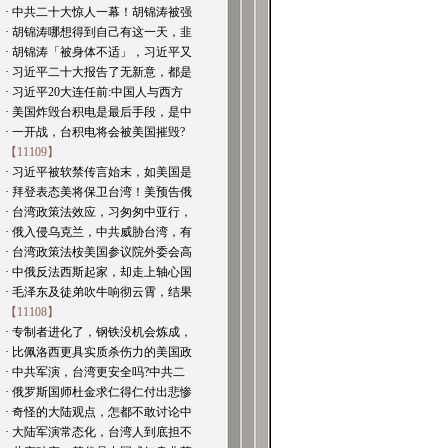
· 中共二十大惊人一幕！胡锦涛被强
· 胡锦涛哪想得到自己有这一天，韭
· 胡锦涛「被身体不适」，习近平又
· 习近平二十大报告了无新意，都是
· 习近平20大连任前:中国人与西方
· 美国炸毁台积电是最后手段，是中
· 一开战，台积电将会被美国摧毁?
【11109】
· 习近平被软禁传言始末，如美国是
· 拜登表态美将保卫台湾！美预告俄
· 台湾政策法效应，习匆匆中亚行，
· 俄入侵乌克兰，中共威胁台湾，有
· 台湾政策法桉美国参议院外委会高
· 中俄反法西斯起家，却走上轴心国
· 毛泽东及徒弟吹牛响彻云霄，结果
【11108】
· 专制者进化了，钢铁没机会炼成，
· 比佩洛西更具实质杀伤力的美国政
· 中共军演，台湾更安全吗?中共二
· 俄罗斯国师杜金求仁得仁付出悲惨
· 奇怪的大陆观点，怎都不敢讨论中
· 大陆军演常态化，台湾人到底担不