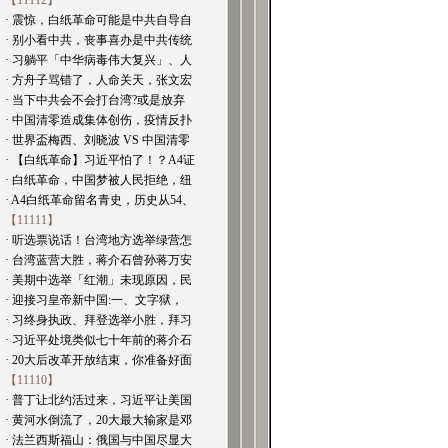
【11112】
· 震惊，白纸革命可能是中共自导自
· 别小看中共，丧事喜办是中共传统
· 习躺平「中华病毒伟大复兴」、人
· 方舟子骂错了，人命关天，张文宏
· 当下中共会不会打台湾?或是放弃
· 中国清零造成集体创伤，疫情反扑
· 世界盃梅西、刘晓波 VS 中国清零
· 【白纸革命】习近平怕了！？A4证
· 白纸革命，中国梦被人民拒绝，纽
· A4白纸革命留名青史，历史从54、
【11111】
· 听选票说话！台湾地方选举绿营怎
· 台湾蓝营大胜，蒋介石曾孙蒋万安
· 美期中选举「红潮」未现原因，民
· 迎接习皇帝新中国:一、文字狱，
· 习终身执政、拜登选举小胜，拜习
· 习近平处境类似七十年前的蒋介石
· 20大后改革开放结束，你准备好面
【11110】
· 普丁让北约活过来，习近平让美国
· 黄河水倒流了，20大最大输家是邓
· 法兰西斯福山：俄国与中国尽显大