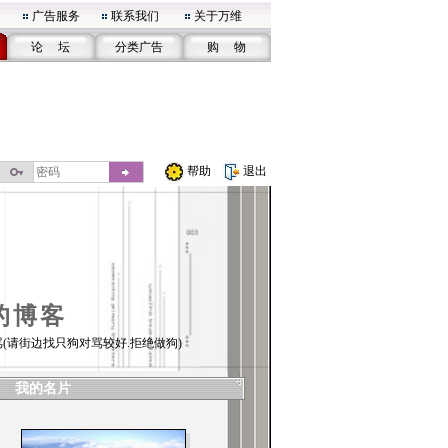
广告服务
联系我们
关于万维
论 坛
分类广告
购 物
帮助
退出
的博客
(请街边找只狗对骂较好.拒绝做狗)
我的名片