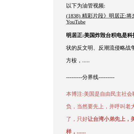
以下为油管视频:
(1838) 精彩片段》明居正:将来
YouTube
明居正:美国炸毁台积电是
状的反文明、反潮流侵略战
方桉，.....
---------分界线---------
本博注:美国是自由民主社
负，当然要先上，并呼叫老
了，只好
让台湾小弟先上，
样，......