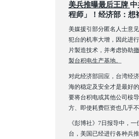
美兵推曝最后王牌
中
程师」！经济部：想複
美媒援引部分匿名人士意
犯台的机率大增，因此进
片製造技术，并考虑协助
製台积电生产基地。
对此经济部回应，台湾经
海的稳定及安全才是最好
要将台积电或其他公司桉
方、即使耗费巨资也几乎
《彭博社》7日报导中，一
台，美国已经进行各种兵