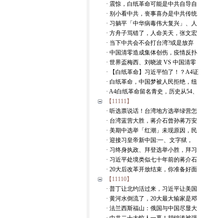
· 震惊，白纸革命可能是中共自导自
· 别小看中共，丧事喜办是中共传统
· 习躺平「中华病毒伟大复兴」、人
· 方舟子骂错了，人命关天，张文宏
· 当下中共会不会打台湾?或是放弃
· 中国清零造成集体创伤，疫情反扑
· 世界盃梅西、刘晓波 VS 中国清零
· 【白纸革命】习近平怕了！？A4证
· 白纸革命，中国梦被人民拒绝，纽
· A4白纸革命留名青史，历史从54、
【11111】
· 听选票说话！台湾地方选举绿营怎
· 台湾蓝营大胜，蒋介石曾孙蒋万安
· 美期中选举「红潮」未现原因，民
· 迎接习皇帝新中国:一、文字狱，
· 习终身执政、拜登选举小胜，拜习
· 习近平处境类似七十年前的蒋介石
· 20大后改革开放结束，你准备好面
【11110】
· 普丁让北约活过来，习近平让美国
· 黄河水倒流了，20大最大输家是邓
· 法兰西斯福山：俄国与中国尽显大