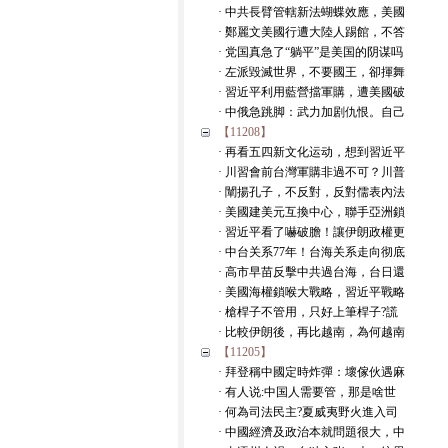
· 中共長臂管轄新法蝴蝶效應，美國
· 鄭麗文美國行遭大陸人踢館，不答
· 党国真急了“躺平”是美国的阴谋吗
· 左派毀滅世界，不要國王，卻揮舞
· 習近平利用藍營擋軍購，遭美國破
· 中俄急跳脚：武力加剧仇恨。自己
【11208】
· 再看五四新文化运动，想到習近平
· 川習會前台灣軍購非過不可？川普
· 闡揚孔子，不反對，反對儒表內法
· 美國建美元互換中心，聯手亞洲鎖
· 習近平看了嚇破膽！讓伊朗政權更
· 中台关系77年！台海关系走向彻底
· 高市早苗反擊中共過台海，台日還
· 美國海權鎖喉大戰略，習近平戰略
· 槍桿子不管用，只好上筆桿子?謊
· 比較伊朗後，再比越南，為何越南
【11205】
· 拜登稱中國定時炸彈：壞傢伙遇麻
· 有人说:中国人需要管，那是啥世
· 何為司法民主?夏威夷野火進入司
· 中國經濟及政治本就問題很大，中