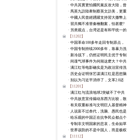
· 中共其實更怕國民黨反攻大陸，曾
· 馬英九訪陸牽制蔡英文訪美，更重
· 中國人民曾經踴躍支持習大撒幣上
· 習共獨不准替秦檜翻案，怕甚麼?
· 另类观点，台湾还是有和平统一的
【11202】
· 中国革命100多年走回专制原点，
· 中国专制持续2000多年，靠暴力洗
· 新冷战下，仍然证明民主优于专制
· 间谍气球事件为何闹这麽大？中共
· 满江红等电影确实是为政治宣传洗
· 历史会证明张艺谋满江红是思想脑
· 别以为习近平消停了，文革2.0还
【11201】
· 满江红与流浪地球2突破不了中共
· 中共故意宣传煽动东西方比较，散
· 有关双重标准与文明巨人基督精神
· 人说富不过叁代，洗脑、愚民也是
· 给乐观的中国正在抗争民众都点个
· 专制非文明国家的悲哀，生命如草
· 世界该防的不是中国人，而是极权
【11112】