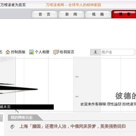
设万维读者为首页
万维读者网 -- 全球华人的精神家园
首 页
新 闻
视 频
博 客
志
控制面板
个人相册
给我留言
彼德
欢迎来作客聊聊.理性論辯.拒绝谩骂
藏本页
我的网络日志
上海「牆国」还需洋人治，中俄同床异梦，英美强势回归