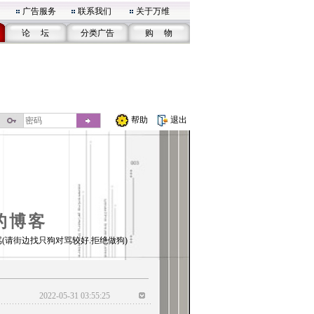
广告服务
联系我们
关于万维
论 坛
分类广告
购 物
帮助
退出
的博客
(请街边找只狗对骂较好.拒绝做狗)
2022-05-31 03:55:25