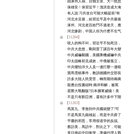
· 由涿州人祸、台独主张、大一统思
· 保雄安！保習近平！洩洪造成大淹
· 有人說:习共攻台可能大幅提前?有
· 河北水災後，給習近平及中共最後
· 涿州、河北老百姓鬥不過老天，應
· 河北惨剧，中国人你为什麽不生气
【11204】
· 咬人的狗不叫，習近平不知死活，
· 中共大忽悠，剛與普丁講百年大變
· 中共威嚇鄰國，美國乘機威嚇中共
· 印太战略初见成效，中俄被孤立，
· 中共懼怕洋大人及一邊打壓一邊暗
· 寶馬雪糕事件，教訓德國外交部長
· 許多大陸人民受苦，轉而期待兩蔣
· 龍應台投書紐時:兩岸和解，被罵
· 星際大戰翻版?日本擴軍威懾！美
· 不是只有劉亞洲，還有許多中下階
【11203】
· 馬英九、李敖到中共國就變了?可
· 不是馬英九能雄起，而是中共孬了
· 平庸的邪恶，常用假道学的反战、
· 蔡訪美，馬訪中，對比之下，可能
· 美日挑起中印衝突，準備代理人戰