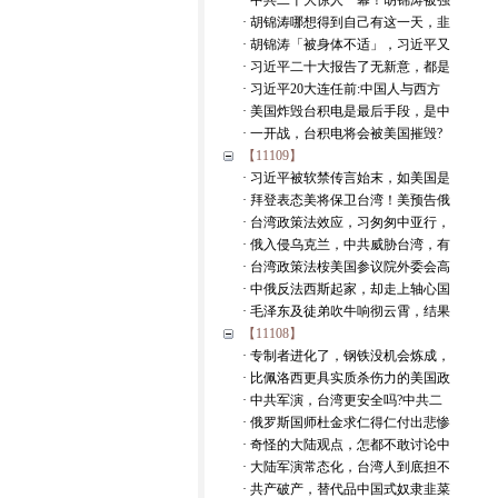
· 中共二十大惊人一幕！胡锦涛被强
· 胡锦涛哪想得到自己有这一天，韭
· 胡锦涛「被身体不适」，习近平又
· 习近平二十大报告了无新意，都是
· 习近平20大连任前:中国人与西方
· 美国炸毁台积电是最后手段，是中
· 一开战，台积电将会被美国摧毁?
【11109】
· 习近平被软禁传言始末，如美国是
· 拜登表态美将保卫台湾！美预告俄
· 台湾政策法效应，习匆匆中亚行，
· 俄入侵乌克兰，中共威胁台湾，有
· 台湾政策法桉美国参议院外委会高
· 中俄反法西斯起家，却走上轴心国
· 毛泽东及徒弟吹牛响彻云霄，结果
【11108】
· 专制者进化了，钢铁没机会炼成，
· 比佩洛西更具实质杀伤力的美国政
· 中共军演，台湾更安全吗?中共二
· 俄罗斯国师杜金求仁得仁付出悲惨
· 奇怪的大陆观点，怎都不敢讨论中
· 大陆军演常态化，台湾人到底担不
· 共产破产，替代品中国式奴隶韭菜